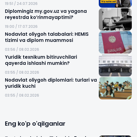
19:51 / 24.07.2026
Diplomingiz my.gov.uz va yagona
reyestrda ko’rinmayaptimi?
19:00 / 17.07.2026
Nodavlat oliygoh talabalari: HEMIS
tizimi va diplom muammosi
03:56 / 08.02.2026
Yuridik texnikum bitiruvchilari
qayerda ishlashi mumkin?
03:55 / 08.02.2026
Nodavlat oliygoh diplomlari: turlari va
yuridik kuchi
03:55 / 08.02.2026
Eng ko'p o'qilganlar