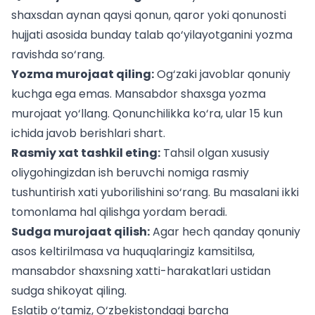
shaxsdan aynan qaysi qonun, qaror yoki qonunosti
hujjati asosida bunday talab qo‘yilayotganini yozma
ravishda so‘rang.
Yozma murojaat qiling:
Og‘zaki javoblar qonuniy
kuchga ega emas. Mansabdor shaxsga yozma
murojaat yo‘llang. Qonunchilikka ko‘ra, ular 15 kun
ichida javob berishlari shart.
Rasmiy xat tashkil eting:
Tahsil olgan xususiy
oliygohingizdan ish beruvchi nomiga rasmiy
tushuntirish xati yuborilishini so‘rang. Bu masalani ikki
tomonlama hal qilishga yordam beradi.
Sudga murojaat qilish:
Agar hech qanday qonuniy
asos keltirilmasa va huquqlaringiz kamsitilsa,
mansabdor shaxsning xatti-harakatlari ustidan
sudga shikoyat qiling.
Eslatib o‘tamiz, O‘zbekistondagi barcha