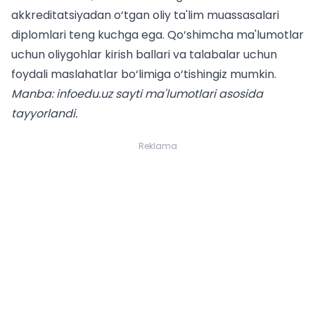
akkreditatsiyadan o‘tgan oliy ta'lim muassasalari
diplomlari teng kuchga ega. Qo‘shimcha ma'lumotlar
uchun
oliygohlar kirish ballari
va
talabalar uchun
foydali maslahatlar bo‘limiga o‘tishingiz mumkin.
Manba: infoedu.uz sayti ma'lumotlari asosida
tayyorlandi.
Reklama