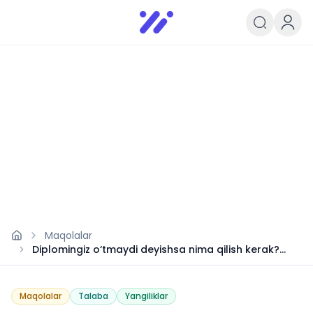
Infoedu
Ta&#039;lim xabarlari va yangili
Maqolalar
Diplomingiz o‘tmaydi deyishsa nima qilish kerak?
Qonuniy yo‘l
Maqolalar
Talaba
Yangiliklar