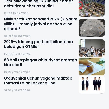
Test sinovlarining ilk kunida 7 nafar
abituriyent chetlashtirildi
12:12 / 15.07.2026
Milliy sertifikat sanalari 2026 (2-yarim
yillik) — rasmiy jadval qachon e’lon
qilinadi?
02:13 / 02.04.2026
2026-yilda eng past ball bilan kirsa
boladigan OTMlar
15:09 / 17.07.2026
68 ball to’plagan abituriyent grantga
kira oladi
16:35 / 20.07.2026
O’quvchilar uchun yagona maktab
formasi talabi bekor qilindi
01:20 / 23.07.2026