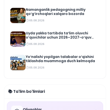
Namanganlik pedagogning milliy
qo‘g‘irchoqlari xalqaro bozorda
05.08.2026
Uyda yakka tartibda ta‘lim oluvchi
o‘quvchilar uchun 2026–2027-o‘quv
rejasi tasdiqlandi
05.08.2026
Yo‘nalishi yopilgan talabalar o‘qishini
tiklashda muammoga duch kelmoqda
05.08.2026
📚 Ta'lim bo'limlari
Oliygohlar