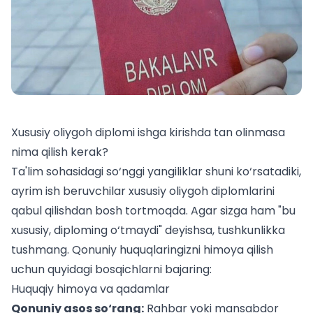
Xususiy oliygoh diplomi ishga kirishda tan olinmasa
nima qilish kerak?
Ta'lim sohasidagi so‘nggi yangiliklar shuni ko‘rsatadiki,
ayrim ish beruvchilar xususiy oliygoh diplomlarini
qabul qilishdan bosh tortmoqda. Agar sizga ham "bu
xususiy, diploming o‘tmaydi" deyishsa, tushkunlikka
tushmang. Qonuniy huquqlaringizni himoya qilish
uchun quyidagi bosqichlarni bajaring:
Huquqiy himoya va qadamlar
Qonuniy asos so‘rang:
Rahbar yoki mansabdor