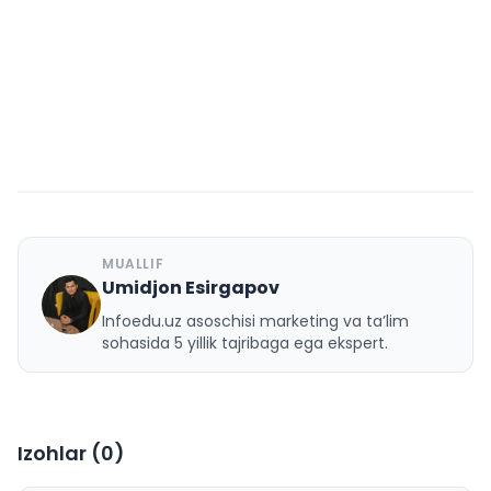
MUALLIF
Umidjon Esirgapov
U
Infoedu.uz asoschisi marketing va ta’lim
sohasida 5 yillik tajribaga ega ekspert.
Izohlar (
0
)