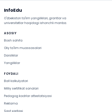
Sayt xaritasi
InfoEdu
O'zbekiston ta'lim yangiliklari, grantlar va
universitetlar haqidagi ishonchli manba.
ASOSIY
Bosh sahifa
Oliy ta'lim muassasalari
Darsliklar
Yangiliklar
FOYDALI
Ball kalkulyatori
Milliy sertifikat sanalari
Pedagog kadrlar attestatsiyasi
Reklama
Sayt xaritasi