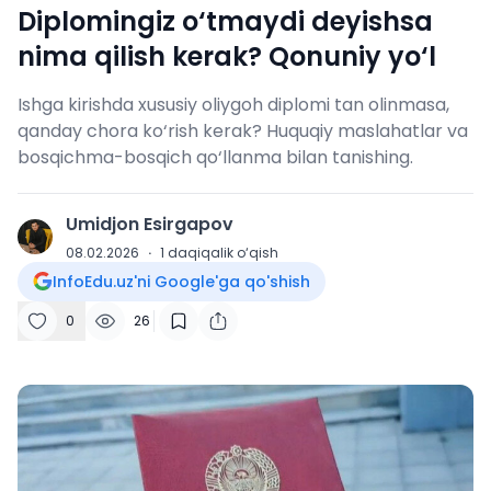
Diplomingiz o‘tmaydi deyishsa
nima qilish kerak? Qonuniy yo‘l
Ishga kirishda xususiy oliygoh diplomi tan olinmasa,
qanday chora ko‘rish kerak? Huquqiy maslahatlar va
bosqichma-bosqich qo‘llanma bilan tanishing.
Umidjon Esirgapov
U
08.02.2026
·
1
daqiqalik o‘qish
InfoEdu.uz'ni Google'ga qo'shish
0
26