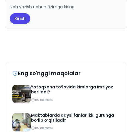
Izoh yozish uchun tizimga kiring.
Kirish
Eng so'nggi maqolalar
Yotoqxona to‘lovida kimlarga imtiyoz
beriladi?
05.08.2026
Maktablarda qaysi fanlar ikki guruhga
bo‘lib o‘qitiladi?
05.08.2026