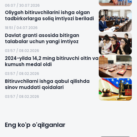
06:07 / 30.07.2026
Oliygoh bitiruvchilarini ishga olgan
tadbirkorlarga soliq imtiyozi beriladi
18:51 / 04.07.2026
Davlat granti asosida bitirgan
talabalar uchun yangi imtiyoz
03:57 / 08.02.2026
2024-yilda 14,2 ming bitiruvchi oltin va
kumush medal oldi
03:57 / 08.02.2026
Bitiruvchilarni ishga qabul qilishda
sinov muddati qoidalari
03:57 / 08.02.2026
Eng ko'p o'qilganlar