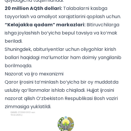
quyidagicha taqsimlanadi:
20 million AQSh dollari:
Talabalarni kasbga
tayyorlash va amaliyot xarajatlarini qoplash uchun.
“Kelajakka qadam” markazlari:
Bitiruvchilarga
ishga joylashish bo‘yicha bepul tavsiya va ko‘mak
beriladi.
Shuningdek, abituriyentlar uchun
oliygohlar kirish
ballari
haqidagi ma’lumotlar ham doimiy yangilanib
borilmoqda.
Nazorat va ijro mexanizmi
Qaror ijrosini ta’minlash bo‘yicha bir oy muddatda
uslubiy qo‘llanmalar ishlab chiqiladi. Hujjat ijrosini
nazorat qilish O‘zbekiston Respublikasi Bosh vaziri
zimmasiga yuklatildi.