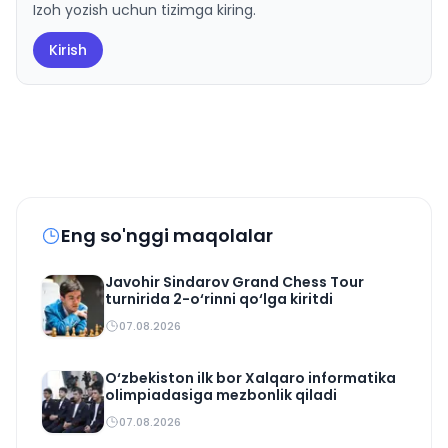
Izoh yozish uchun tizimga kiring.
Kirish
Eng so'nggi maqolalar
Javohir Sindarov Grand Chess Tour
turnirida 2-o‘rinni qo‘lga kiritdi
07.08.2026
O‘zbekiston ilk bor Xalqaro informatika
olimpiadasiga mezbonlik qiladi
07.08.2026