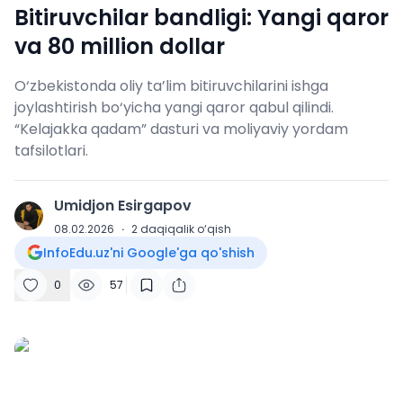
Bitiruvchilar bandligi: Yangi qaror
va 80 million dollar
O‘zbekistonda oliy ta’lim bitiruvchilarini ishga
joylashtirish bo‘yicha yangi qaror qabul qilindi.
“Kelajakka qadam” dasturi va moliyaviy yordam
tafsilotlari.
Umidjon Esirgapov
U
08.02.2026
·
2
daqiqalik o‘qish
InfoEdu.uz'ni Google'ga qo'shish
0
57