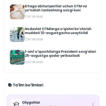
Ertaga abituriyentlar uchun OTM va
yo‘nalish tanlashning oxirgi kuni
07.08.2026
Nodavlat OTMlarga o‘qishni ko‘chirish
muddati 10-avgustgacha uzaytirildi
07.08.2026
1-sinf o‘quvchilariga Prezident sovg‘alari
25-avgustga qadar yetkaziladi
07.08.2026
📚 Ta'lim bo'limlari
Oliygohlar