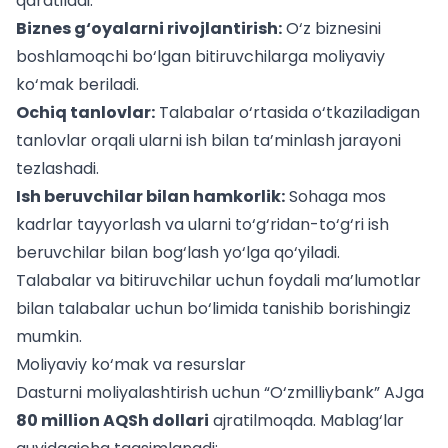
qaratiladi:
Biznes g‘oyalarni rivojlantirish:
O‘z biznesini
boshlamoqchi bo‘lgan bitiruvchilarga moliyaviy
ko‘mak beriladi.
Ochiq tanlovlar:
Talabalar o‘rtasida o‘tkaziladigan
tanlovlar orqali ularni ish bilan ta’minlash jarayoni
tezlashadi.
Ish beruvchilar bilan hamkorlik:
Sohaga mos
kadrlar tayyorlash va ularni to‘g‘ridan-to‘g‘ri ish
beruvchilar bilan bog‘lash yo‘lga qo‘yiladi.
Talabalar va bitiruvchilar uchun foydali ma’lumotlar
bilan
talabalar uchun
bo‘limida tanishib borishingiz
mumkin.
Moliyaviy ko‘mak va resurslar
Dasturni moliyalashtirish uchun “O‘zmilliybank” AJga
80 million AQSh dollari
ajratilmoqda. Mablag‘lar