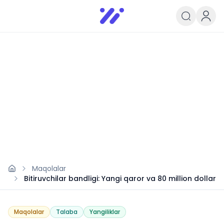
Infoedu
Ta&#039;lim xabarlari va yangili
Maqolalar
Bitiruvchilar bandligi: Yangi qaror va 80 million dollar
Maqolalar
Talaba
Yangiliklar