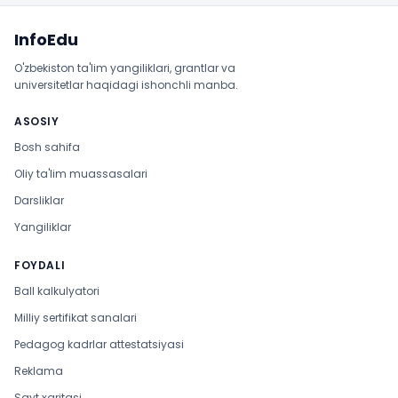
Sayt xaritasi
InfoEdu
O'zbekiston ta'lim yangiliklari, grantlar va
universitetlar haqidagi ishonchli manba.
ASOSIY
Bosh sahifa
Oliy ta'lim muassasalari
Darsliklar
Yangiliklar
FOYDALI
Ball kalkulyatori
Milliy sertifikat sanalari
Pedagog kadrlar attestatsiyasi
Reklama
Sayt xaritasi