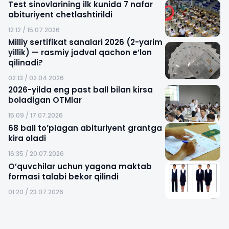
Test sinovlarining ilk kunida 7 nafar
abituriyent chetlashtirildi
12:12 / 15.07.2026
Milliy sertifikat sanalari 2026 (2-yarim
yillik) — rasmiy jadval qachon e’lon
qilinadi?
02:13 / 02.04.2026
2026-yilda eng past ball bilan kirsa
boladigan OTMlar
15:09 / 17.07.2026
68 ball to’plagan abituriyent grantga
kira oladi
16:35 / 20.07.2026
O’quvchilar uchun yagona maktab
formasi talabi bekor qilindi
01:20 / 23.07.2026