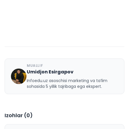
MUALLIF
Umidjon Esirgapov
U
Infoedu.uz asoschisi marketing va ta’lim
sohasida 5 yillik tajribaga ega ekspert.
Izohlar (
0
)