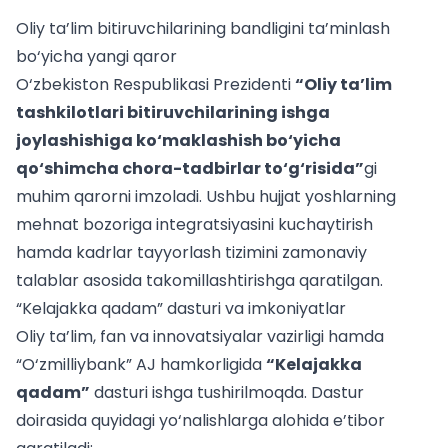
Oliy ta’lim bitiruvchilarining bandligini ta’minlash
bo‘yicha yangi qaror
O‘zbekiston Respublikasi Prezidenti
“Oliy ta’lim
tashkilotlari bitiruvchilarining ishga
joylashishiga ko‘maklashish bo‘yicha
qo‘shimcha chora-tadbirlar to‘g‘risida”
gi
muhim qarorni imzoladi. Ushbu hujjat yoshlarning
mehnat bozoriga integratsiyasini kuchaytirish
hamda kadrlar tayyorlash tizimini zamonaviy
talablar asosida takomillashtirishga qaratilgan.
“Kelajakka qadam” dasturi va imkoniyatlar
Oliy ta’lim, fan va innovatsiyalar vazirligi hamda
“O‘zmilliybank” AJ hamkorligida
“Kelajakka
qadam”
dasturi ishga tushirilmoqda. Dastur
doirasida quyidagi yo‘nalishlarga alohida e’tibor