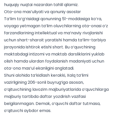
huquqiy nuqtai nazardan tahlil qilamiz.
Ota-ona mas’uliyati va qonuniy asoslar
Ta’lim to‘g‘risidagi qonunning 51-moddasiga ko‘ra,
voyaga yetmagan ta’lim oluvchilarning ota-onasi o‘z
farzandlarining intellektual va ma’naviy rivojlanishi
uchun shart-sharoit yaratishi hamda ta’lim-tarbiya
jarayonida ishtirok etishi shart. Bu o‘quvchining
maktabdagi intizomi va
maktab darsliklarini yuklab
olish
hamda ulardan foydalanish madaniyati uchun
ota-ona mas’ul ekanligini anglatadi.
Shuni alohida ta’kidlash kerakki, Xalq ta’limi
vazirligining 206-sonli buyrug‘iga asosan,
o‘qituvchining lavozim majburiyatlarida o‘quvchilarga
majburiy tartibda daftar yozdirish vazifasi
belgilanmagan. Demak, o‘quvchi daftar tutmasa,
o‘qituvchi aybdor emas.