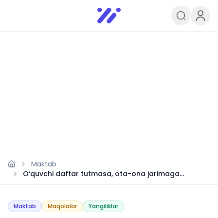
Infoedu
Ta&#039;lim xabarlari va yangili
Maktab
O‘quvchi daftar tutmasa, ota-ona jarimaga
tortiladimi?
Maktab
Maqolalar
Yangiliklar