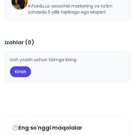
U
Infoedu.uz asoschisi marketing va ta’lim
sohasida 5 yillik tajribaga ega ekspert.
Izohlar (
0
)
Izoh yozish uchun tizimga kiring.
Kirish
Eng so'nggi maqolalar