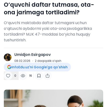
O‘quvchi daftar tutmasa, ota-
ona jarimaga tortiladimi?
O‘quvchi maktabda daftar tutmagani uchun
o‘qituvchi aybdormi yoki ota-ona javobgarlikka
tortiladimi? MJK 47-moddasi bo‘yicha huquqiy
tushuntirish.
Umidjon Esirgapov
U
08.02.2026
·
2
daqiqalik o‘qish
InfoEdu.uz'ni Google'ga qo'shish
0
16