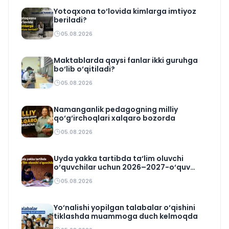
Yotoqxona to‘lovida kimlarga imtiyoz
beriladi?
05.08.2026
Maktablarda qaysi fanlar ikki guruhga
bo‘lib o‘qitiladi?
05.08.2026
Namanganlik pedagogning milliy
qo‘g‘irchoqlari xalqaro bozorda
05.08.2026
Uyda yakka tartibda ta‘lim oluvchi
o‘quvchilar uchun 2026–2027-o‘quv
rejasi tasdiqlandi
05.08.2026
Yo‘nalishi yopilgan talabalar o‘qishini
tiklashda muammoga duch kelmoqda