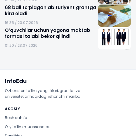
68 ball to’plagan abituriyent grantga
kira oladi
16:35 / 20.07.2026
O’quvchilar uchun yagona maktab
formasi talabi bekor qilindi
01:20 / 23.07.2026
Sayt xaritasi
InfoEdu
O'zbekiston ta'lim yangiliklari, grantlar va
universitetlar haqidagi ishonchli manba.
ASOSIY
Bosh sahifa
Oliy ta'lim muassasalari
Darsliklar