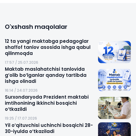
O'xshash maqolalar
12 ta yangi maktabga pedagoglar
shaffof tanlov asosida ishga qabul
qilinmoqda
17:57 / 25.07.2026
Maktab maslahatchisi tanlovida
g’olib bo’lganlar qanday tartibda
ishga olinadi
16:14 / 24.07.2026
Surxondaryoda Prezident maktabi
imtihonining ikkinchi bosqichi
o’tkazildi
19:25 / 17.07.2026
Yil o’qituvchisi uchinchi bosqichi 28-
30-iyulda o’tkaziladi