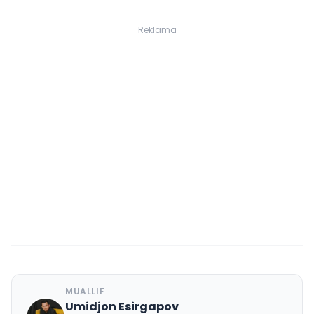
Reklama
MUALLIF
Umidjon Esirgapov