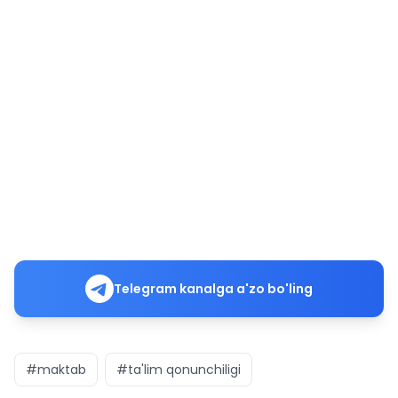
Telegram kanalga a'zo bo'ling
#maktab
#ta'lim qonunchiligi