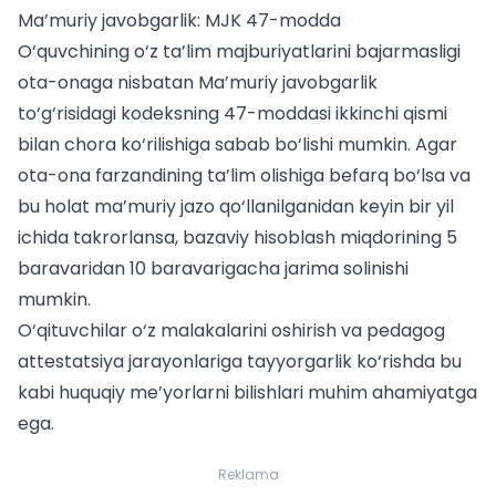
Ma’muriy javobgarlik: MJK 47-modda
O‘quvchining o‘z ta’lim majburiyatlarini bajarmasligi
ota-onaga nisbatan Ma’muriy javobgarlik
to‘g‘risidagi kodeksning 47-moddasi ikkinchi qismi
bilan chora ko‘rilishiga sabab bo‘lishi mumkin. Agar
ota-ona farzandining ta’lim olishiga befarq bo‘lsa va
bu holat ma’muriy jazo qo‘llanilganidan keyin bir yil
ichida takrorlansa, bazaviy hisoblash miqdorining 5
baravaridan 10 baravarigacha jarima solinishi
mumkin.
O‘qituvchilar o‘z malakalarini oshirish va
pedagog
attestatsiya
jarayonlariga tayyorgarlik ko‘rishda bu
kabi huquqiy me’yorlarni bilishlari muhim ahamiyatga
ega.
Reklama