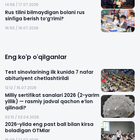
14:58 / 17.07.2026
Rus tilini bilmaydigan bolani rus
sinfiga berish to‘g‘rimi?
16:50 / 16.07.2026
Eng ko'p o'qilganlar
Test sinovlarining ilk kunida 7 nafar
abituriyent chetlashtirildi
12:12 / 15.07.2026
Milliy sertifikat sanalari 2026 (2-yarim
yillik) — rasmiy jadval qachon e’lon
qilinadi?
02:13 / 02.04.2026
2026-yilda eng past ball bilan kirsa
boladigan OTMlar
15:09 / 17.07.2026