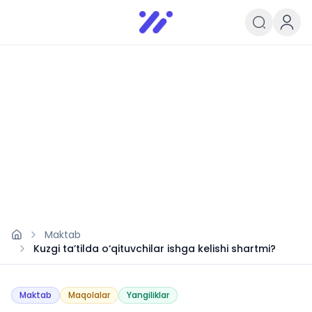
Infoedu
Ta&#039;lim xabarlari va yangili
Maktab
Kuzgi ta’tilda o‘qituvchilar ishga kelishi shartmi?
Maktab
Maqolalar
Yangiliklar