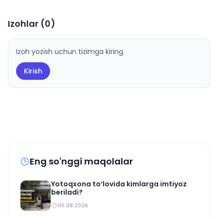
Izohlar (
0
)
Izoh yozish uchun tizimga kiring.
Kirish
Eng so'nggi maqolalar
Yotoqxona to‘lovida kimlarga imtiyoz
beriladi?
05.08.2026