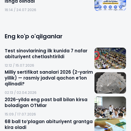
ishga olinadi
16:14 / 24.07.2026
Eng ko'p o'qilganlar
Test sinovlarining ilk kunida 7 nafar
abituriyent chetlashtirildi
12:12 / 15.07.2026
Milliy sertifikat sanalari 2026 (2-yarim
yillik) — rasmiy jadval qachon e’lon
qilinadi?
02:13 / 02.04.2026
2026-yilda eng past ball bilan kirsa
boladigan OTMlar
15:09 / 17.07.2026
68 ball to’plagan abituriyent grantga
kira oladi