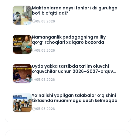
Maktablarda qaysi fanlar ikki guruhga
bo‘lib o‘qitiladi?
05.08.2026
Namanganlik pedagogning milliy
qo‘g‘irchoqlari xalqaro bozorda
05.08.2026
Uyda yakka tartibda ta‘lim oluvchi
o‘quvchilar uchun 2026–2027-o‘quv
rejasi tasdiqlandi
05.08.2026
Yo‘nalishi yopilgan talabalar o‘qishini
tiklashda muammoga duch kelmoqda
05.08.2026