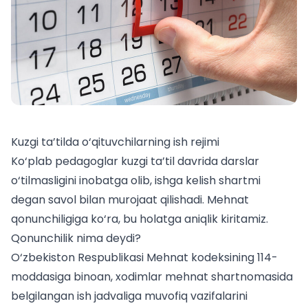
Kuzgi ta’tilda o‘qituvchilarning ish rejimi
Ko‘plab pedagoglar kuzgi ta’til davrida darslar
o‘tilmasligini inobatga olib, ishga kelish shartmi
degan savol bilan murojaat qilishadi. Mehnat
qonunchiligiga ko‘ra, bu holatga aniqlik kiritamiz.
Qonunchilik nima deydi?
O‘zbekiston Respublikasi Mehnat kodeksining 114-
moddasiga binoan, xodimlar mehnat shartnomasida
belgilangan ish jadvaliga muvofiq vazifalarini