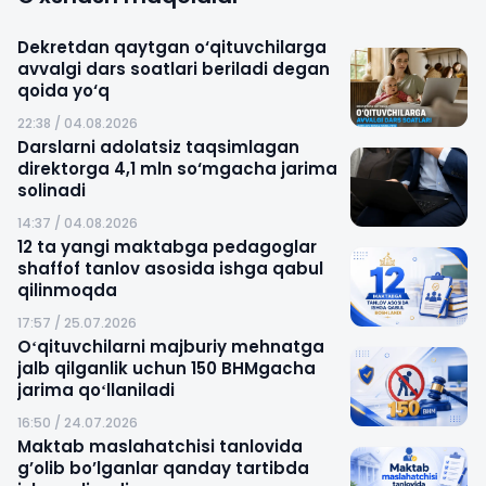
Dekretdan qaytgan o‘qituvchilarga
avvalgi dars soatlari beriladi degan
qoida yo‘q
22:38 / 04.08.2026
Darslarni adolatsiz taqsimlagan
direktorga 4,1 mln so‘mgacha jarima
solinadi
14:37 / 04.08.2026
12 ta yangi maktabga pedagoglar
shaffof tanlov asosida ishga qabul
qilinmoqda
17:57 / 25.07.2026
Oʻqituvchilarni majburiy mehnatga
jalb qilganlik uchun 150 BHMgacha
jarima qoʻllaniladi
16:50 / 24.07.2026
Maktab maslahatchisi tanlovida
g’olib bo’lganlar qanday tartibda