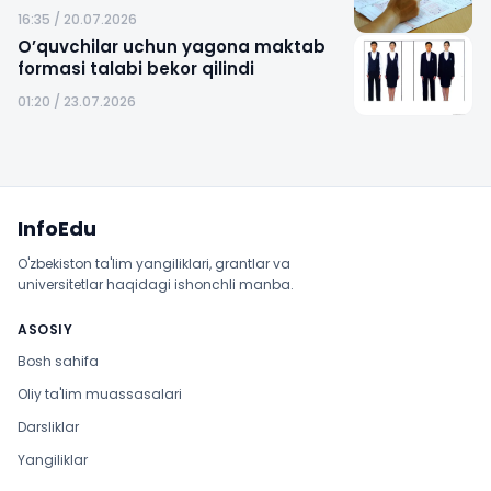
16:35 / 20.07.2026
O’quvchilar uchun yagona maktab
formasi talabi bekor qilindi
01:20 / 23.07.2026
Sayt xaritasi
InfoEdu
O'zbekiston ta'lim yangiliklari, grantlar va
universitetlar haqidagi ishonchli manba.
ASOSIY
Bosh sahifa
Oliy ta'lim muassasalari
Darsliklar
Yangiliklar