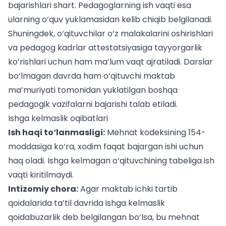
bajarishlari shart. Pedagoglarning ish vaqti esa
ularning o‘quv yuklamasidan kelib chiqib belgilanadi.
Shuningdek, o‘qituvchilar o‘z malakalarini oshirishlari
va
pedagog kadrlar attestatsiyasi
ga tayyorgarlik
ko‘rishlari uchun ham ma’lum vaqt ajratiladi. Darslar
bo‘lmagan davrda ham o‘qituvchi maktab
ma’muriyati tomonidan yuklatilgan boshqa
pedagogik vazifalarni bajarishi talab etiladi.
Ishga kelmaslik oqibatlari
Ish haqi to‘lanmasligi:
Mehnat kodeksining 154-
moddasiga ko‘ra, xodim faqat bajargan ishi uchun
haq oladi. Ishga kelmagan o‘qituvchining tabeliga ish
vaqti kiritilmaydi.
Intizomiy chora:
Agar maktab ichki tartib
qoidalarida ta’til davrida ishga kelmaslik
qoidabuzarlik deb belgilangan bo‘lsa, bu mehnat