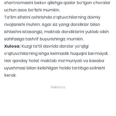
shartnomasini bekor qilishga qadar bo‘lgan choralar
uchun asos bo‘lishi mumkin.
Ta’lim sifatini oshirishda o‘qituvchilarning doimiy
rivojlanishi muhim. Agar siz yangi darsliklar bilan
ishlashni istasangiz,
maktab darsliklarini yuklab olish
sahifasiga tashrif buyurishingiz mumkin.
Xulosa:
Kuzgi ta’til davrida darslar yo‘qligi
o‘qituvchilarning ishga kelmaslik huquqini bermaydi.
Har qanday holat maktab ma’muriyati va kasaba
uyushmasi bilan kelishilgan holda tartibga solinishi
kerak.
Reklama