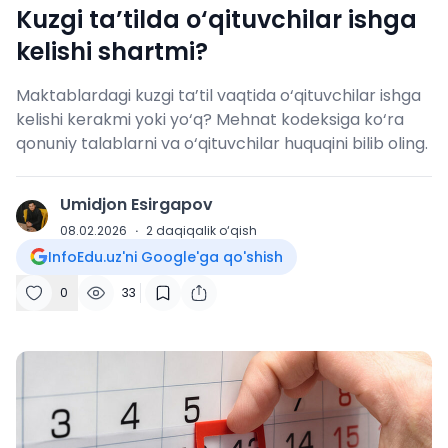
Kuzgi ta’tilda o‘qituvchilar ishga
kelishi shartmi?
Maktablardagi kuzgi ta’til vaqtida o‘qituvchilar ishga
kelishi kerakmi yoki yo‘q? Mehnat kodeksiga ko‘ra
qonuniy talablarni va o‘qituvchilar huquqini bilib oling.
Umidjon Esirgapov
U
08.02.2026
·
2
daqiqalik o‘qish
InfoEdu.uz'ni Google'ga qo'shish
0
33