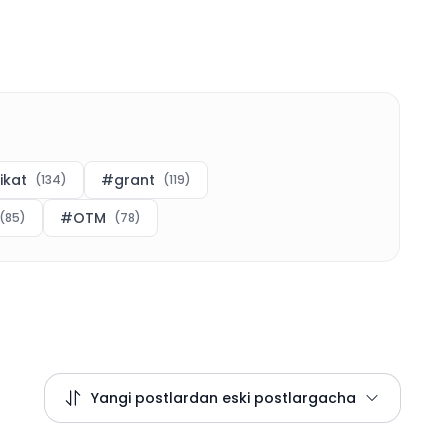
fikat
#
grant
(
134
)
(
119
)
#
OTM
(
85
)
(
78
)
Yangi postlardan eski postlargacha