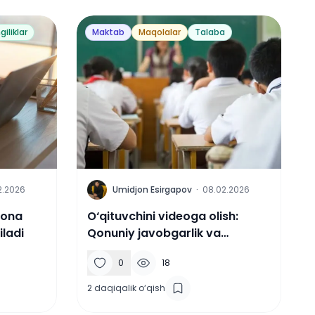
giliklar
Maktab
Maqolalar
Talaba
U
2.2026
Umidjon Esirgapov
·
08.02.2026
gona
O‘qituvchini videoga olish:
iladi
Qonuniy javobgarlik va
oqibatlari
0
18
2
daqiqalik o‘qish