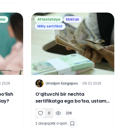
klar
Attestatsiya
Maktab
Milliy sertifikat
U
2.2026
Umidjon Esirgapov
·
08.02.2026
o‘lish
O‘qituvchi bir nechta
day?
sertifikatga ega bo‘lsa, ustama
qanday to‘lanadi?
0
236
2
daqiqalik o‘qish