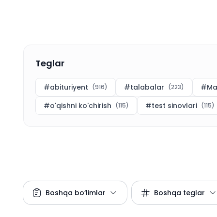
Teglar
#
abituriyent
#
talabalar
#
Ma
(
916
)
(
223
)
#
o'qishni ko'chirish
#
test sinovlari
(
115
)
(
115
)
Boshqa bo‘limlar
Boshqa teglar