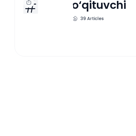
o‘qituvchi
39
Articles