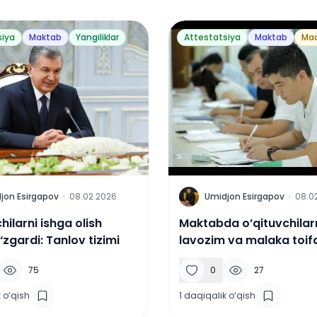
siya
Maktab
Yangiliklar
Attestatsiya
Maktab
Maq
U
jon Esirgapov
·
08.02.2026
Umidjon Esirgapov
·
08.0
hilarni ishga olish
Maktabda o’qituvchilar
o‘zgardi: Tanlov tizimi
lavozim va malaka toifa
75
0
27
 o‘qish
1
daqiqalik o‘qish