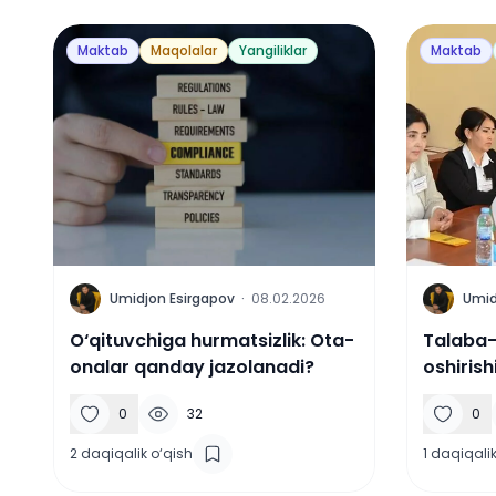
Maktab
Maqolalar
Yangiliklar
Maktab
U
U
Umidjon Esirgapov
·
08.02.2026
Umid
O‘qituvchiga hurmatsizlik: Ota-
Talaba-
onalar qanday jazolanadi?
oshirish
0
32
0
2
daqiqalik o‘qish
1
daqiqalik