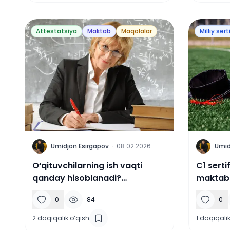
Attestatsiya
Maktab
Maqolalar
Milliy sert
U
U
Umidjon Esirgapov
·
08.02.2026
Umid
O‘qituvchilarning ish vaqti
C1 serti
qanday hisoblanadi?
maktabd
(Qo‘llanma)
0
84
0
2
daqiqalik o‘qish
1
daqiqalik