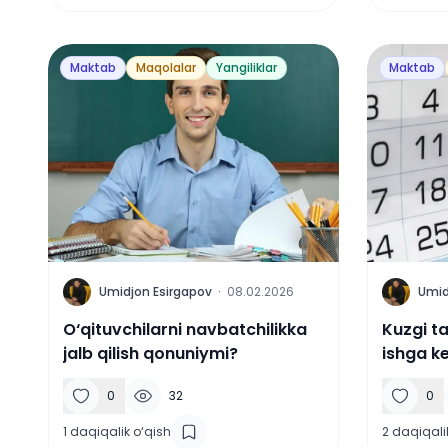
Maktab
Maqolalar
Yangiliklar
Maktab
U
U
Umidjon Esirgapov
·
08.02.2026
Umid
O‘qituvchilarni navbatchilikka
Kuzgi ta
jalb qilish qonuniymi?
ishga ke
0
32
0
1
daqiqalik o‘qish
2
daqiqali