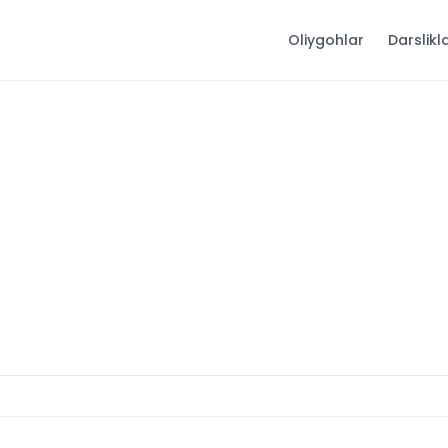
Oliygohlar
Darslikl