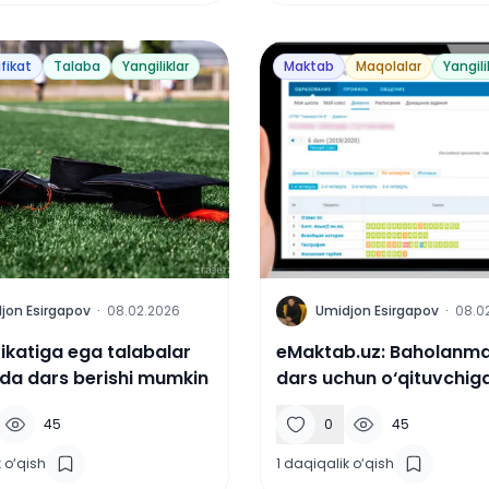
ifikat
Talaba
Yangiliklar
Maktab
Maqolalar
Yangili
U
jon Esirgapov
·
08.02.2026
Umidjon Esirgapov
·
08.0
fikatiga ega talabalar
eMaktab.uz: Baholanm
a dars berishi mumkin
dars uchun o‘qituvchig
to‘lanmaydi
45
0
45
 o‘qish
1
daqiqalik o‘qish