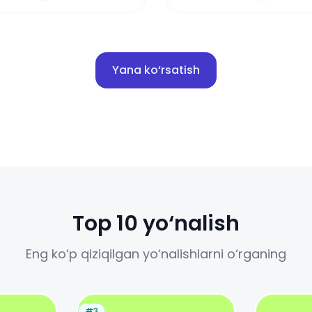
Yana ko‘rsatish
Top 10 yo‘nalish
Eng ko‘p qiziqilgan yo‘nalishlarni o‘rganing
#3