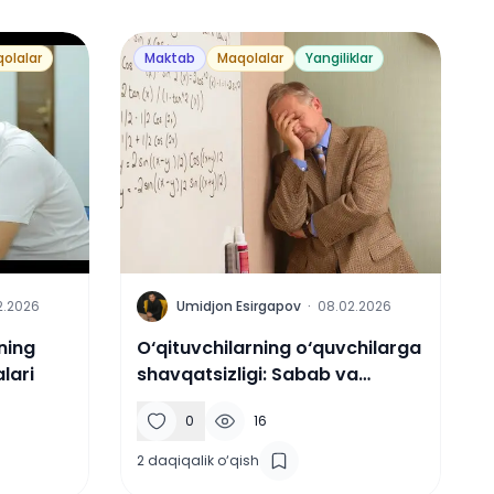
olalar
Maktab
Maqolalar
Yangiliklar
U
2.2026
Umidjon Esirgapov
·
08.02.2026
ning
O‘qituvchilarning o‘quvchilarga
lari
shavqatsizligi: Sabab va
yechim
0
16
2
daqiqalik o‘qish