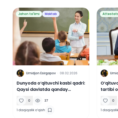
Jahon ta'limi
Maktab
Attestat
U
U
Umidjon Esirgapov
·
08.02.2026
Umid
Dunyoda o‘qituvchi kasbi qadri:
O‘qituvc
Qaysi davlatda qanday
tartibi 
hurmat?
0
37
0
1
daqiqalik o‘qish
1
daqiqalik