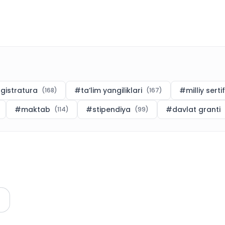
gistratura
#
ta’lim yangiliklari
#
milliy serti
(
168
)
(
167
)
#
maktab
#
stipendiya
#
davlat granti
(
114
)
(
99
)