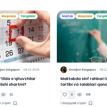
Maqolalar
Yangiliklar
Maktab
Maqolalar
Yangili
U
jon Esirgapov
·
08.02.2026
Umidjon Esirgapov
·
08.0
’tilda o‘qituvchilar
Maktabda sinf rahbari b
lishi shartmi?
tartibi va talablari qan
32
0
108
k o‘qish
1
daqiqalik o‘qish