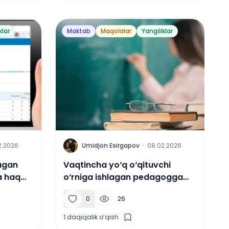
klar
Maktab
Maqolalar
Yangiliklar
U
2.2026
Umidjon Esirgapov
·
08.02.2026
agan
Vaqtincha yo‘q o‘qituvchi
a haq
o‘rniga ishlagan pedagogga
haq to‘lanadimi?
0
26
1
daqiqalik o‘qish