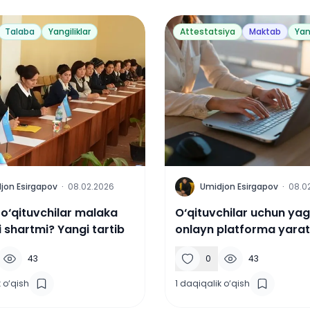
Talaba
Yangiliklar
Attestatsiya
Maktab
Yan
U
jon Esirgapov
·
08.02.2026
Umidjon Esirgapov
·
08.0
o‘qituvchilar malaka
O‘qituvchilar uchun ya
i shartmi? Yangi tartib
onlayn platforma yarat
43
0
43
 o‘qish
1
daqiqalik o‘qish