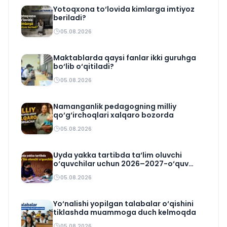
Yotoqxona to‘lovida kimlarga imtiyoz
beriladi?
05.08.2026
Maktablarda qaysi fanlar ikki guruhga
bo‘lib o‘qitiladi?
05.08.2026
Namanganlik pedagogning milliy
qo‘g‘irchoqlari xalqaro bozorda
05.08.2026
Uyda yakka tartibda ta‘lim oluvchi
o‘quvchilar uchun 2026–2027-o‘quv
rejasi tasdiqlandi
05.08.2026
Yo‘nalishi yopilgan talabalar o‘qishini
tiklashda muammoga duch kelmoqda
05.08.2026