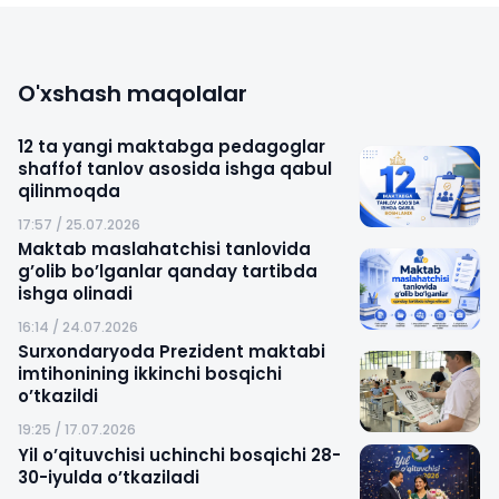
O'xshash maqolalar
12 ta yangi maktabga pedagoglar
shaffof tanlov asosida ishga qabul
qilinmoqda
17:57 / 25.07.2026
Maktab maslahatchisi tanlovida
g’olib bo’lganlar qanday tartibda
ishga olinadi
16:14 / 24.07.2026
Surxondaryoda Prezident maktabi
imtihonining ikkinchi bosqichi
o’tkazildi
19:25 / 17.07.2026
Yil o’qituvchisi uchinchi bosqichi 28-
30-iyulda o’tkaziladi