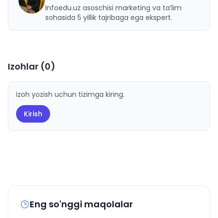
U
Infoedu.uz asoschisi marketing va ta’lim
sohasida 5 yillik tajribaga ega ekspert.
Izohlar (
0
)
Izoh yozish uchun tizimga kiring.
Kirish
Eng so'nggi maqolalar