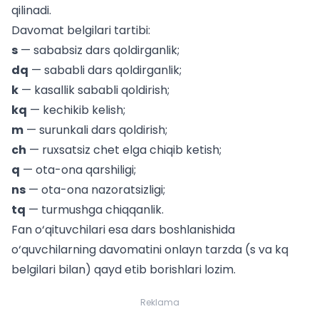
qilinadi.
Davomat belgilari tartibi:
s
— sababsiz dars qoldirganlik;
dq
— sababli dars qoldirganlik;
k
— kasallik sababli qoldirish;
kq
— kechikib kelish;
m
— surunkali dars qoldirish;
ch
— ruxsatsiz chet elga chiqib ketish;
q
— ota-ona qarshiligi;
ns
— ota-ona nazoratsizligi;
tq
— turmushga chiqqanlik.
Fan o‘qituvchilari esa dars boshlanishida
o‘quvchilarning davomatini onlayn tarzda (s va kq
belgilari bilan) qayd etib borishlari lozim.
Reklama