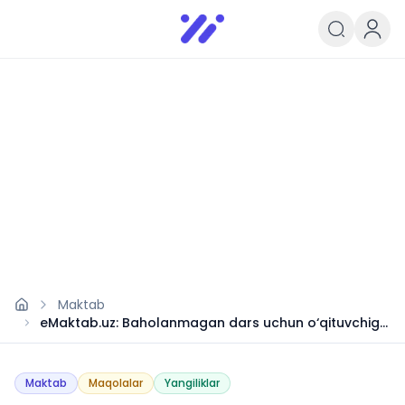
Infoedu
Ta&#039;lim xabarlari va yangili
Maktab
eMaktab.uz: Baholanmagan dars uchun o‘qituvchiga
haq to‘lanmaydi
Maktab
Maqolalar
Yangiliklar