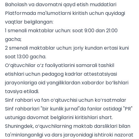
Baholash va davomatni qayd etish muddatlari
Platformada ma'lumotlarni kiritish uchun quyidagi
vaqtlar belgilangan:
1 smenali maktablar uchun: soat 9:00 dan 21:00
gacha;
2 smenali maktablar uchun: joriy kundan ertasi kuni
soat 13:00 gacha.
O‘qituvchilar o‘z faoliyatlarini samarali tashkil
etishlari uchun
pedagog kadrlar attestatsiyasi
jarayonlariga oid yangiliklardan xabardor bo‘lishlari
tavsiya etiladi.
Sinf rahbari va fan o‘qituvchisi uchun ko‘rsatmalar
Sinf rahbarlari "bir kunlik jurnal"da fanlar ostidagi "PR"
ustuniga davomat belgilarini kiritishlari shart.
Shuningdek, o‘quvchilarning
maktab darsliklari
bilan
ta'minlanganligi va dars jarayonidagi ishtiroki nazorat