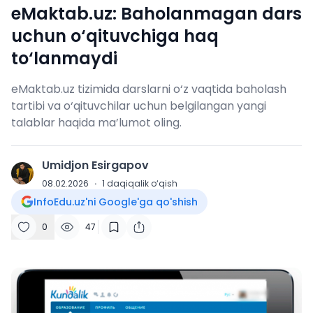
eMaktab.uz: Baholanmagan dars
uchun o‘qituvchiga haq
to‘lanmaydi
eMaktab.uz tizimida darslarni o‘z vaqtida baholash
tartibi va o‘qituvchilar uchun belgilangan yangi
talablar haqida ma’lumot oling.
Umidjon Esirgapov
U
08.02.2026
·
1
daqiqalik o‘qish
InfoEdu.uz'ni Google'ga qo'shish
0
47