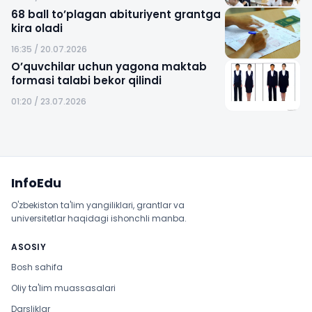
68 ball to’plagan abituriyent grantga
kira oladi
16:35 / 20.07.2026
O’quvchilar uchun yagona maktab
formasi talabi bekor qilindi
01:20 / 23.07.2026
Sayt xaritasi
InfoEdu
O'zbekiston ta'lim yangiliklari, grantlar va
universitetlar haqidagi ishonchli manba.
ASOSIY
Bosh sahifa
Oliy ta'lim muassasalari
Darsliklar