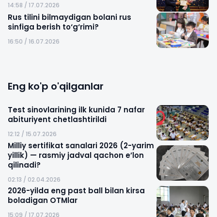
14:58 / 17.07.2026
Rus tilini bilmaydigan bolani rus
sinfiga berish to‘g‘rimi?
16:50 / 16.07.2026
Eng ko'p o'qilganlar
Test sinovlarining ilk kunida 7 nafar
abituriyent chetlashtirildi
12:12 / 15.07.2026
Milliy sertifikat sanalari 2026 (2-yarim
yillik) — rasmiy jadval qachon e’lon
qilinadi?
02:13 / 02.04.2026
2026-yilda eng past ball bilan kirsa
boladigan OTMlar
15:09 / 17.07.2026