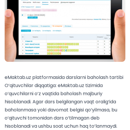
eMaktab.uz platformasida darslarni baholash tartibi
O‘qituvchilar diqqatiga: eMaktab.uz tizimida
o‘quvchilarni o‘z vaqtida baholash majburiy
hisoblanadi. Agar dars belgilangan vaqt oralig‘ida
baholanmasa yoki davomat belgisi qo‘yilmasa, bu
o‘qituvchi tomonidan dars o‘tilmagan deb
hisoblanadi va ushbu soat uchun haq to‘lanmaydi.