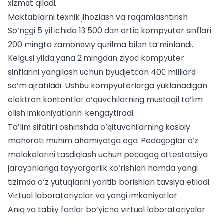
xizmat qiladi.
Maktablarni texnik jihozlash va raqamlashtirish
So‘nggi 5 yil ichida 13 500 dan ortiq kompyuter sinflari
200 mingta zamonaviy qurilma bilan ta’minlandi.
Kelgusi yilda yana 2 mingdan ziyod kompyuter
sinflarini yangilash uchun byudjetdan 400 milliard
so‘m ajratiladi. Ushbu kompyuterlarga yuklanadigan
elektron kontentlar o‘quvchilarning mustaqil ta’lim
olish imkoniyatlarini kengaytiradi.
Ta’lim sifatini oshirishda o‘qituvchilarning kasbiy
mahorati muhim ahamiyatga ega. Pedagoglar o‘z
malakalarini tasdiqlash uchun
pedagog attestatsiya
jarayonlariga tayyorgarlik ko‘rishlari hamda yangi
tizimda o‘z yutuqlarini yoritib borishlari tavsiya etiladi.
Virtual laboratoriyalar va yangi imkoniyatlar
Aniq va tabiiy fanlar bo‘yicha virtual laboratoriyalar