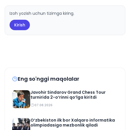
Izoh yozish uchun tizimga kiring.
Kirish
Eng so'nggi maqolalar
Javohir Sindarov Grand Chess Tour
turnirida 2-o‘rinni qo‘lga kiritdi
07.08.2026
O‘zbekiston ilk bor Xalqaro informatika
olimpiadasiga mezbonlik qiladi