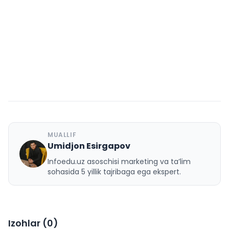
MUALLIF
Umidjon Esirgapov
U
Infoedu.uz asoschisi marketing va ta’lim
sohasida 5 yillik tajribaga ega ekspert.
Izohlar (
0
)