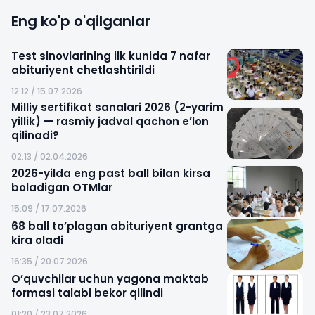
Eng ko'p o'qilganlar
Test sinovlarining ilk kunida 7 nafar
abituriyent chetlashtirildi
12:12 / 15.07.2026
Milliy sertifikat sanalari 2026 (2-yarim
yillik) — rasmiy jadval qachon e’lon
qilinadi?
02:13 / 02.04.2026
2026-yilda eng past ball bilan kirsa
boladigan OTMlar
15:09 / 17.07.2026
68 ball to’plagan abituriyent grantga
kira oladi
16:35 / 20.07.2026
O’quvchilar uchun yagona maktab
formasi talabi bekor qilindi
01:20 / 23.07.2026