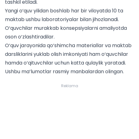
tashkil etiladi.
Yangi o‘quv yilidan boshlab har bir viloyatda 10 ta
maktab ushbu laboratoriyalar bilan jihozlanadi.
O‘quvchilar murakkab konsepsiyalarni amaliyotda
oson o‘zlashtiradilar.
O‘quv jarayonida qo‘shimcha materiallar va
maktab
darsliklarini yuklab olish
imkoniyati ham o‘quvchilar
hamda o‘qituvchilar uchun katta qulaylik yaratadi.
Ushbu ma’lumotlar rasmiy manbalardan olingan.
Reklama