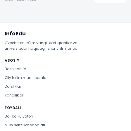
Sayt xaritasi
InfoEdu
O'zbekiston ta'lim yangiliklari, grantlar va
universitetlar haqidagi ishonchli manba.
ASOSIY
Bosh sahifa
Oliy ta'lim muassasalari
Darsliklar
Yangiliklar
FOYDALI
Ball kalkulyatori
Milliy sertifikat sanalari