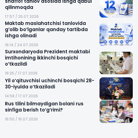
shaffof tanlov asosida ishga qabul
qilinmoqda
17:57 / 25.07.2026
Maktab maslahatchisi tanlovida
g’olib bo’lganlar qanday tartibda
ishga olinadi
16:14 / 24.07.2026
Surxondaryoda Prezident maktabi
imtihonining ikkinchi bosqichi
o’tkazildi
19:25 / 17.07.2026
Yil o’qituvchisi uchinchi bosqichi 28-
30-iyulda o’tkaziladi
14:58 / 17.07.2026
Rus tilini bilmaydigan bolani rus
sinfiga berish to‘g‘rimi?
16:50 / 16.07.2026