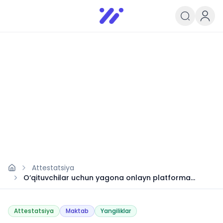
Infoedu
Ta&#039;lim xabarlari va yangili
Attestatsiya
O‘qituvchilar uchun yagona onlayn platforma
yaratiladi
Attestatsiya
Maktab
Yangiliklar