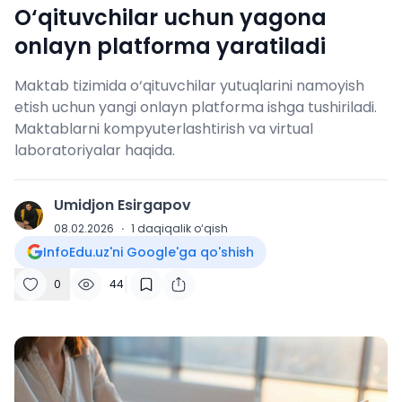
O‘qituvchilar uchun yagona
onlayn platforma yaratiladi
Maktab tizimida o‘qituvchilar yutuqlarini namoyish
etish uchun yangi onlayn platforma ishga tushiriladi.
Maktablarni kompyuterlashtirish va virtual
laboratoriyalar haqida.
Umidjon Esirgapov
U
08.02.2026
·
1
daqiqalik o‘qish
InfoEdu.uz'ni Google'ga qo'shish
0
44