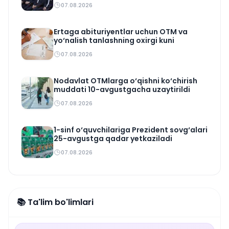
07.08.2026
Ertaga abituriyentlar uchun OTM va
yo‘nalish tanlashning oxirgi kuni
07.08.2026
Nodavlat OTMlarga o‘qishni ko‘chirish
muddati 10-avgustgacha uzaytirildi
07.08.2026
1-sinf o‘quvchilariga Prezident sovg‘alari
25-avgustga qadar yetkaziladi
07.08.2026
📚 Ta'lim bo'limlari