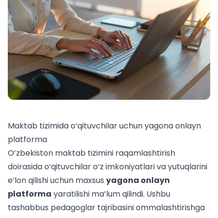
Maktab tizimida o‘qituvchilar uchun yagona onlayn
platforma
O‘zbekiston maktab tizimini raqamlashtirish
doirasida o‘qituvchilar o‘z imkoniyatlari va yutuqlarini
e’lon qilishi uchun maxsus
yagona onlayn
platforma
yaratilishi ma’lum qilindi. Ushbu
tashabbus pedagoglar tajribasini ommalashtirishga