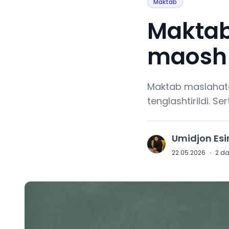
Maktab
Maktab
maosh 
Maktab maslahatch
tenglashtirildi. S
Umidjon Es
U
22.05.2026
·
2
da