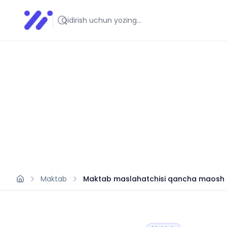
Infoedu
Ta&#039;lim xabarlari va yangiliklari
Maktab
Maktab maslahatchisi qancha maosh 