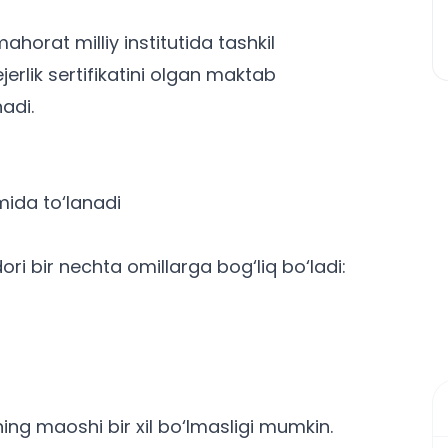
orat milliy institutida tashkil
rlik sertifikatini olgan maktab
adi.
ida to‘lanadi
ori
bir nechta omillarga bog‘liq bo‘ladi:
ng maoshi bir xil bo‘lmasligi mumkin.