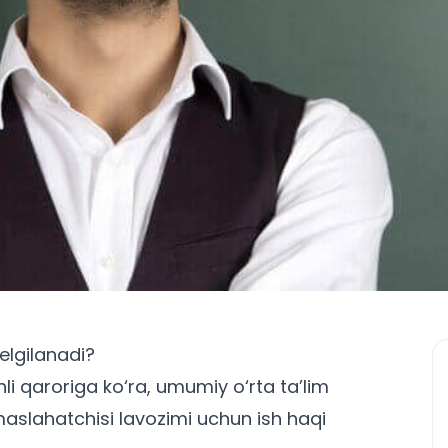
lgilanadi?
li qaroriga ko‘ra, umumiy o‘rta ta’lim
aslahatchisi lavozimi uchun ish haqi