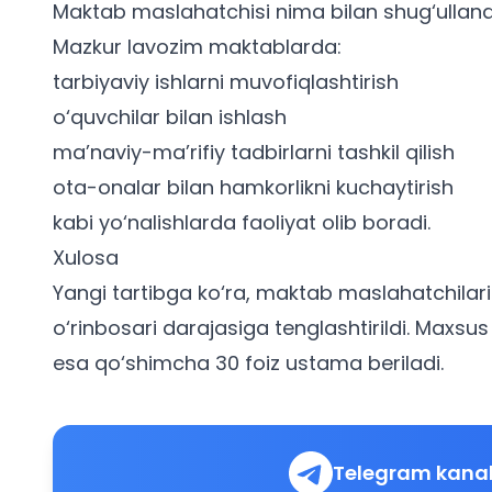
Maktab maslahatchisi nima bilan shug‘ullan
Mazkur lavozim maktablarda:
tarbiyaviy ishlarni muvofiqlashtirish
o‘quvchilar bilan ishlash
ma’naviy-ma’rifiy tadbirlarni tashkil qilish
ota-onalar bilan hamkorlikni kuchaytirish
kabi yo‘nalishlarda faoliyat olib boradi.
Xulosa
Yangi tartibga ko‘ra, maktab maslahatchilar
o‘rinbosari darajasiga tenglashtirildi.
Maxsus m
esa qo‘shimcha 30 foiz ustama beriladi.
Telegram kanal