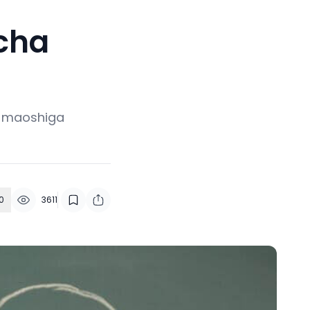
cha
i maoshiga
0
3611