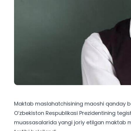
Maktab maslahatchisining maoshi qanday be
O‘zbekiston Respublikasi Prezidentining tegish
muassasalarida yangi joriy etilgan maktab m