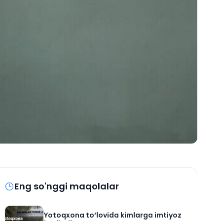
Eng so'nggi maqolalar
Yotoqxona to‘lovida kimlarga imtiyoz