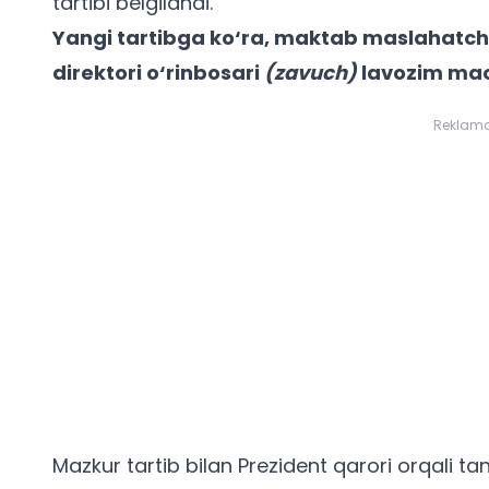
tartibi belgilandi.
Yangi tartibga ko‘ra, maktab maslahatch
direktori o‘rinbosari
(zavuch)
lavozim maos
Reklam
Mazkur tartib bilan
Prezident qarori orqali t