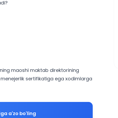
adi?
ining maoshi maktab direktorining
enejerlik sertifikati
ga ega xodimlarga
ga a'zo bo'ling