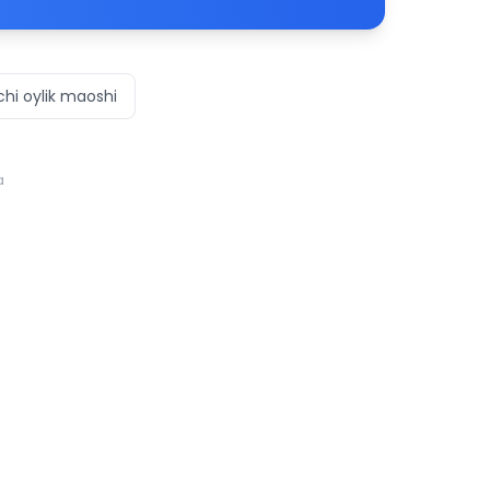
chi oylik maoshi
a