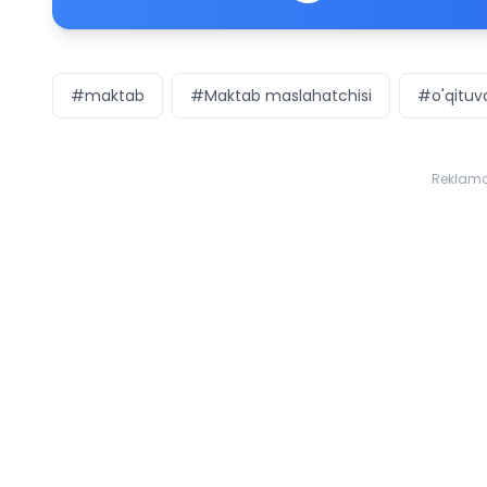
#maktab
#Maktab maslahatchisi
#o'qituv
Reklam