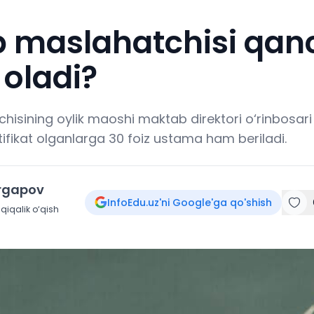
 maslahatchisi qan
oladi?
isining oylik maoshi maktab direktori o‘rinbosar
ertifikat olganlarga 30 foiz ustama ham beriladi.
irgapov
InfoEdu.uz'ni Google'ga qo'shish
qiqalik o‘qish