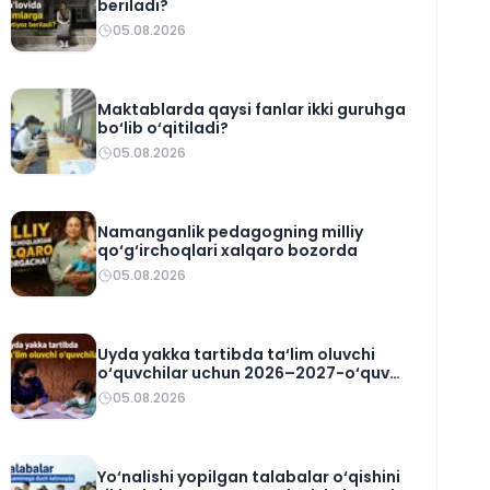
beriladi?
05.08.2026
Maktablarda qaysi fanlar ikki guruhga
bo‘lib o‘qitiladi?
05.08.2026
Namanganlik pedagogning milliy
qo‘g‘irchoqlari xalqaro bozorda
05.08.2026
Uyda yakka tartibda ta‘lim oluvchi
o‘quvchilar uchun 2026–2027-o‘quv
rejasi tasdiqlandi
05.08.2026
Yo‘nalishi yopilgan talabalar o‘qishini