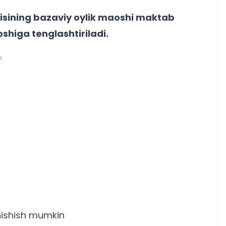
isining bazaviy oylik maoshi maktab
higa tenglashtiriladi.
a
anishish mumkin