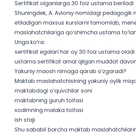
Sertifikat olganlarga 30 foiz ustama beriladi
Shuningdek, A. Avloniy nomidagi pedagogik mah
etiladigan maxsus kurslarni tamomlab, meneje
maslahatchilariga qo‘shimcha
ustama to‘lan
Unga ko‘ra:
sertifikat egalari har oy 30 foiz ustama oladi
ustama sertifikat amal qilgan muddat davom
Yakuniy maosh nimaga qarab o‘zgaradi?
Maktab maslahatchisining yakuniy oylik miqd
maktabdagi o‘quvchilar soni
maktabning guruh toifasi
xodimning malaka toifasi
ish staji
Shu sababli barcha maktab maslahatchilarini