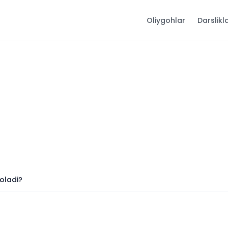
Oliygohlar
Darslikl
oladi?