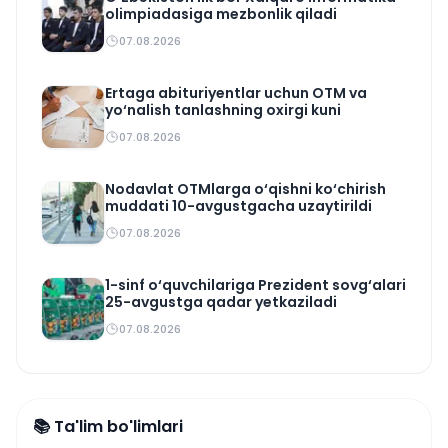
olimpiadasiga mezbonlik qiladi
07.08.2026
Ertaga abituriyentlar uchun OTM va
yo‘nalish tanlashning oxirgi kuni
07.08.2026
Nodavlat OTMlarga o‘qishni ko‘chirish
muddati 10-avgustgacha uzaytirildi
07.08.2026
1-sinf o‘quvchilariga Prezident sovg‘alari
25-avgustga qadar yetkaziladi
07.08.2026
📚 Ta'lim bo'limlari