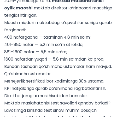
2026-yil holatiga ko‘ra,
maktab maslahatchisi
oylik maoshi
maktab direktori o‘rinbosari maoshiga
tenglashtirilgan.
Maosh miqdori maktabdagi o‘quvchilar soniga qarab
farqlanadi:
400 nafargacha — taxminan 4,8 mln so‘m;
401–880 nafar — 5,2 mln so‘m atrofida;
881–1600 nafar — 5,5 mln so‘m;
1600 nafardan yuqori — 5,8 mln so‘mdan ko‘proq.
Bundan tashqari qo‘shimcha ustamalar ham mavjud.
Qo‘shimcha ustamalar
Menejerlik sertifikati bor xodimlarga 30% ustama.
KPI natijalariga qarab qo‘shimcha rag‘batlantirish.
Direktor jamg‘armasi hisobidan bonuslar.
Maktab maslahatchisi test savollari qanday bo‘ladi?
Lavozimga kirishda test sinovi muhim bosqich