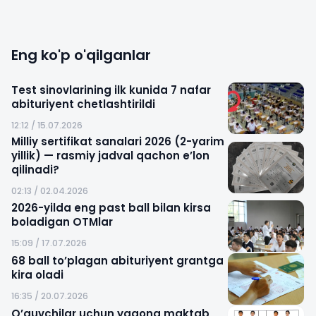
Eng ko'p o'qilganlar
Test sinovlarining ilk kunida 7 nafar
abituriyent chetlashtirildi
12:12 / 15.07.2026
Milliy sertifikat sanalari 2026 (2-yarim
yillik) — rasmiy jadval qachon e’lon
qilinadi?
02:13 / 02.04.2026
2026-yilda eng past ball bilan kirsa
boladigan OTMlar
15:09 / 17.07.2026
68 ball to’plagan abituriyent grantga
kira oladi
16:35 / 20.07.2026
O’quvchilar uchun yagona maktab