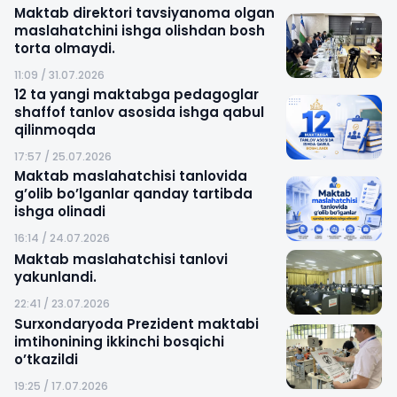
Maktab direktori tavsiyanoma olgan
maslahatchini ishga olishdan bosh
torta olmaydi.
11:09 / 31.07.2026
12 ta yangi maktabga pedagoglar
shaffof tanlov asosida ishga qabul
qilinmoqda
17:57 / 25.07.2026
Maktab maslahatchisi tanlovida
g’olib bo’lganlar qanday tartibda
ishga olinadi
16:14 / 24.07.2026
Maktab maslahatchisi tanlovi
yakunlandi.
22:41 / 23.07.2026
Surxondaryoda Prezident maktabi
imtihonining ikkinchi bosqichi
o’tkazildi
19:25 / 17.07.2026