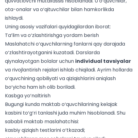
quvvatlovchi mutaxassis hisoblanadi. U o‘quvchilar,
ota-onalar va o‘qituvchilar bilan hamkorlikda
ishlaydi.
Uning asosiy vazifalari quyidagilardan iborat:
Ta’lim va o‘zlashtirishga yordam berish
Maslahatchi o‘quvchilarning fanlarni qay darajada
o‘zlashtirayotganini kuzatadi. Darslarda
qiynalayotgan bolalar uchun
individual tavsiyalar
va rivojlantirish rejalari ishlab chiqiladi. Ayrim hollarda
o‘quvchining qobiliyati va qiziqishlarini aniqlash
bo‘yicha ham ish olib boriladi.
Kasbga yo‘naltirish
Bugungi kunda maktab o‘quvchilarining kelajak
kasbini to‘g‘ri tanlashi juda muhim hisoblanadi. Shu
sababli maktab maslahatchisi:
kasbiy qiziqish testlarini o‘tkazadi;