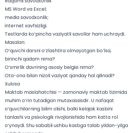
Raqamli savodxonlik
MS Word va Excel;
media savodxonlik;
internet xavfsizligi.
Testlarda ko‘pincha vaziyatli savollar ham uchraydi.
Masalan:
O‘quvchi darsni o‘zlashtira olmayotgan bo‘lsa,
birinchi qadam nima?
O‘smirlik davrining asosiy belgisi nima?
Ota-ona bilan nizoli vaziyat qanday hal qilinadi?
Xulosa
Maktab maslahatchisi — zamonaviy maktab tizimida
muhim o‘rin tutadigan mutaxassisdir. U nafaqat
o‘quvchilarning bilim olishi, balki kelajak kasbini
tanlashi va psixologik rivojlanishida ham katta rol
o‘ynaydi. Shu sababli ushbu kasbga talab yildan-yilga