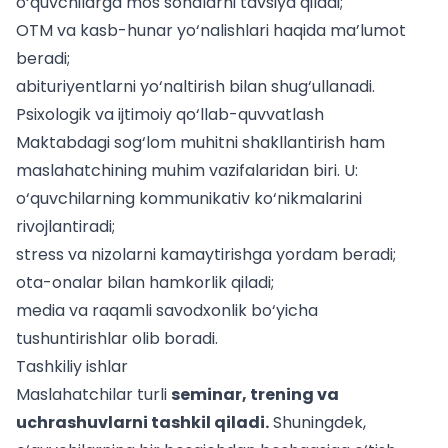
o‘quvchilarga mos sohalarni tavsiya qiladi;
OTM va kasb-hunar yo‘nalishlari haqida ma’lumot
beradi;
abituriyentlarni yo‘naltirish bilan shug‘ullanadi.
Psixologik va ijtimoiy qo‘llab-quvvatlash
Maktabdagi sog‘lom muhitni shakllantirish ham
maslahatchining muhim vazifalaridan biri. U:
o‘quvchilarning kommunikativ ko‘nikmalarini
rivojlantiradi;
stress va nizolarni kamaytirishga yordam beradi;
ota-onalar bilan hamkorlik qiladi;
media va raqamli savodxonlik bo‘yicha
tushuntirishlar olib boradi.
Tashkiliy ishlar
Maslahatchilar turli
seminar, trening va
uchrashuvlarni tashkil qiladi.
Shuningdek,