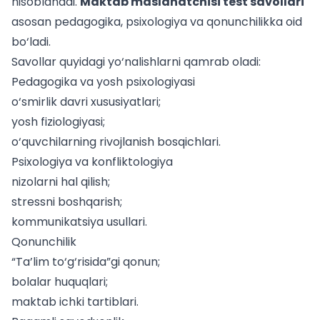
hisoblanadi.
Maktab maslahatchisi test savollari
asosan pedagogika, psixologiya va qonunchilikka oid
bo‘ladi.
Savollar quyidagi yo‘nalishlarni qamrab oladi:
Pedagogika va yosh psixologiyasi
o‘smirlik davri xususiyatlari;
yosh fiziologiyasi;
o‘quvchilarning rivojlanish bosqichlari.
Psixologiya va konfliktologiya
nizolarni hal qilish;
stressni boshqarish;
kommunikatsiya usullari.
Qonunchilik
“Ta’lim to‘g‘risida”gi qonun;
bolalar huquqlari;
maktab ichki tartiblari.