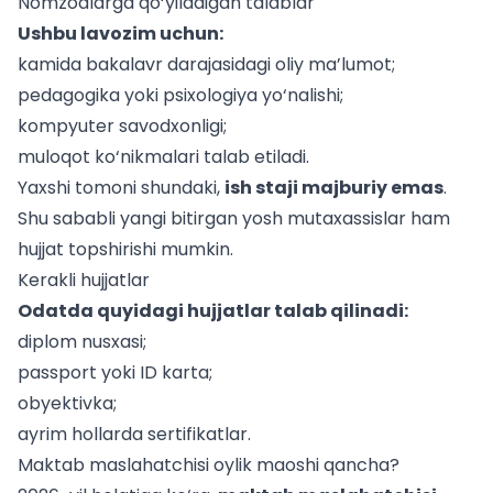
Nomzodlarga qo‘yiladigan talablar
Ushbu lavozim uchun:
kamida bakalavr darajasidagi oliy ma’lumot;
pedagogika yoki psixologiya yo‘nalishi;
kompyuter savodxonligi;
muloqot ko‘nikmalari talab etiladi.
Yaxshi tomoni shundaki,
ish staji majburiy emas
.
Shu sababli yangi bitirgan yosh mutaxassislar ham
hujjat topshirishi mumkin.
Kerakli hujjatlar
Odatda quyidagi hujjatlar talab qilinadi:
diplom nusxasi;
passport yoki ID karta;
obyektivka;
ayrim hollarda sertifikatlar.
Maktab maslahatchisi oylik maoshi qancha?