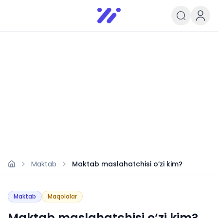
Infoedu
Ta&#039;lim xabarlari va yangili
Maktab
Maktab maslahatchisi o‘zi kim?
Maktab
Maqolalar
Maktab maslahatchisi o‘zi kim?