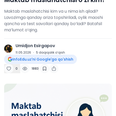
Maktab maslahatchisi kim va u nima ish qiladi?
Lavozimga qanday ariza topshiriladi, oylik maoshi
qancha va test savollari qanday bo‘ladi? Batafsil
ma’lumot o‘qing.
Umidjon Esirgapov
U
11.05.2026
·
5
daqiqalik o‘qish
InfoEdu.uz'ni Google'ga qo'shish
0
1883