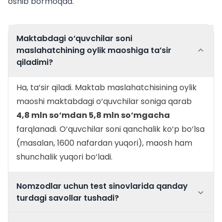
oshib bormoqda.
Maktabdagi o‘quvchilar soni
maslahatchining oylik maoshiga ta’sir
qiladimi?
Ha, ta’sir qiladi. Maktab maslahatchisining oylik
maoshi maktabdagi o‘quvchilar soniga qarab
4,8 mln so‘mdan 5,8 mln so‘mgacha
farqlanadi. O‘quvchilar soni qanchalik ko‘p bo‘lsa
(masalan, 1600 nafardan yuqori), maosh ham
shunchalik yuqori bo‘ladi.
Nomzodlar uchun test sinovlarida qanday
turdagi savollar tushadi?