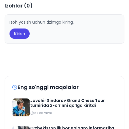
Izohlar (
0
)
Izoh yozish uchun tizimga kiring.
Kirish
Eng so'nggi maqolalar
Javohir Sindarov Grand Chess Tour
turnirida 2-o‘rinni qo‘lga kiritdi
07.08.2026
O‘zbekiston ilk bor Xalqaro informatika