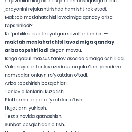
o‘quvchilarning bir bosqichdan boshqasiga o‘tish
jarayonini rejalashtirishda ham ishtirok etadi.
Maktab maslahatchisi lavozimiga qanday ariza
topshiriladi?
Ko‘pchilikni qiziqtirayotgan savollardan biri —
maktab maslahatchisi lavozimiga qanday
ariza topshiriladi
degan mavzu.
Ishga qabul maxsus tanlov asosida amalga oshiriladi.
Vakansiyalar
tanlov.uzedu.uz
orqali e’lon qilinadi va
nomzodlar onlayn ro‘yxatdan o‘tadi.
Ariza topshirish bosqichlari
Tanlov e’lonlarini kuzatish.
Platforma orqali ro‘yxatdan o‘tish.
Hujjatlarni yuklash.
Test sinovida qatnashish.
Suhbat bosqichidan o‘tish.