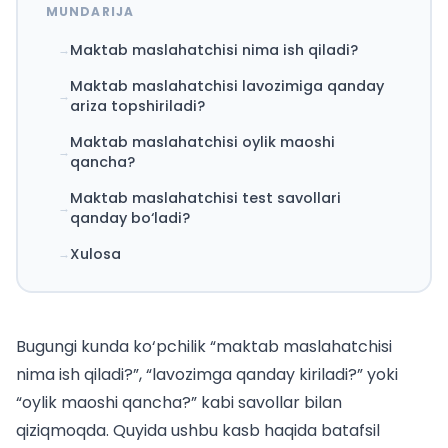
MUNDARIJA
Maktab maslahatchisi nima ish qiladi?
Maktab maslahatchisi lavozimiga qanday
ariza topshiriladi?
Maktab maslahatchisi oylik maoshi
qancha?
Maktab maslahatchisi test savollari
qanday bo‘ladi?
Xulosa
Bugungi kunda ko‘pchilik “maktab maslahatchisi
nima ish qiladi?”, “lavozimga qanday kiriladi?” yoki
“oylik maoshi qancha?” kabi savollar bilan
qiziqmoqda. Quyida ushbu kasb haqida batafsil