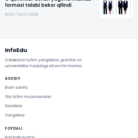
formasi talabi bekor qilindi
01:20 / 23.07.2026
Sayt xaritasi
InfoEdu
O'zbekiston ta'lim yangiliklari, grantlar va
universitetlar haqidagi ishonchli manba.
ASOSIY
Bosh sahifa
Oliy ta'lim muassasalari
Darsliklar
Yangiliklar
FOYDALI
Ball kalkulyatori