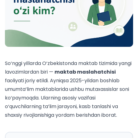
So‘nggi yillarda O‘zbekistonda maktab tizimida yangi
lavozimlardan biri —
maktab maslahatchisi
faoliyati joriy etildi. Ayniqsa 2025-yildan boshlab
umumta’lim maktablarida ushbu mutaxassislar soni
ko‘paymoqda. Ularning asosiy vazifasi
o‘quvchilarning ta’lim jarayoni, kasb tanlashi va
shaxsiy rivojlanishiga yordam berishdan iborat.