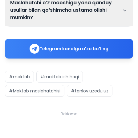
Maslahatchi o‘z maoshiga yana qanday
usullar bilan qo‘shimcha ustama olishi
mumkin?
Javob:
vaziyatli (keys)
topshiriqlar
Telegram kanalga a'zo bo'ling
30% ustama
KPI natijalari
Direktor jamg‘armasi
#maktab
#maktab ish haqi
#Maktab maslahatchisi
#tanlov.uzedu.uz
Reklama