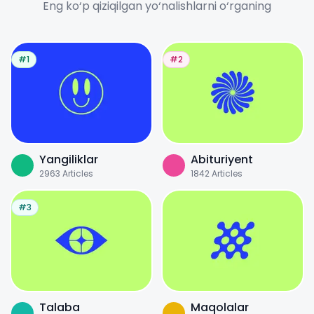
Eng ko‘p qiziqilgan yo‘nalishlarni o‘rganing
#1
#2
Yangiliklar
Abituriyent
2963
Articles
1842
Articles
#3
Talaba
Maqolalar