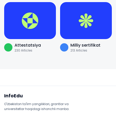
Attestatsiya
Milliy sertifikat
230
Articles
213
Articles
Sayt xaritasi
InfoEdu
O'zbekiston ta'lim yangiliklari, grantlar va
universitetlar haqidagi ishonchli manba.