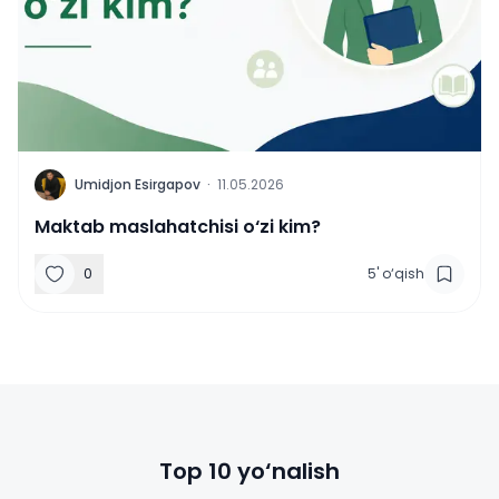
U
Umidjon Esirgapov
·
11.05.2026
Maktab maslahatchisi o‘zi kim?
0
5
'
o‘qish
Top 10 yo‘nalish