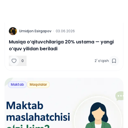
U
Umidjon Esirgapov
·
03.06.2026
Musiqa o’qituvchilariga 20% ustama — yangi
o’quv yilidan beriladi
0
2
'
o‘qish
Maktab
Maqolalar