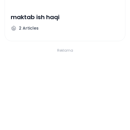
maktab ish haqi
2
Articles
Reklama