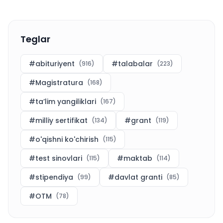
Teglar
#
abituriyent
#
talabalar
(
916
)
(
223
)
#
Magistratura
(
168
)
#
ta’lim yangiliklari
(
167
)
#
milliy sertifikat
#
grant
(
134
)
(
119
)
#
o'qishni ko'chirish
(
115
)
#
test sinovlari
#
maktab
(
115
)
(
114
)
#
stipendiya
#
davlat granti
(
99
)
(
85
)
#
OTM
(
78
)