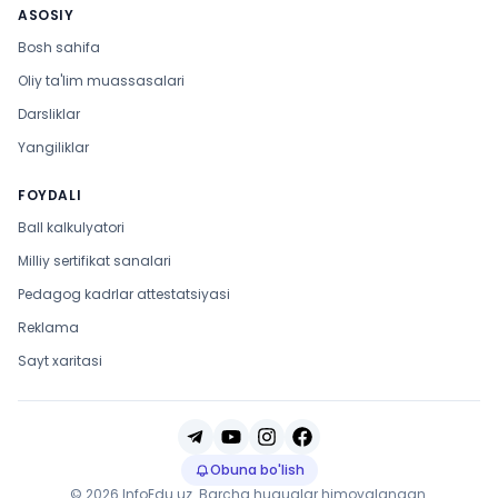
ASOSIY
Bosh sahifa
Oliy ta'lim muassasalari
Darsliklar
Yangiliklar
FOYDALI
Ball kalkulyatori
Milliy sertifikat sanalari
Pedagog kadrlar attestatsiyasi
Reklama
Sayt xaritasi
Obuna bo'lish
© 2026 InfoEdu.uz. Barcha huquqlar himoyalangan.