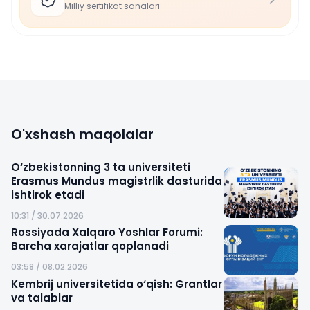
Milliy sertifikat sanalari
O'xshash maqolalar
O‘zbekistonning 3 ta universiteti
Erasmus Mundus magistrlik dasturida
ishtirok etadi
10:31 / 30.07.2026
Rossiyada Xalqaro Yoshlar Forumi:
Barcha xarajatlar qoplanadi
03:58 / 08.02.2026
Kembrij universitetida o‘qish: Grantlar
va talablar