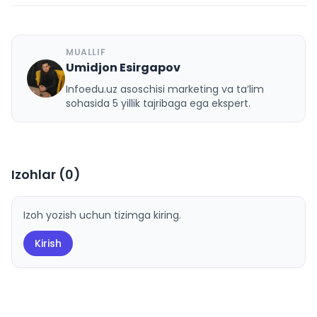
MUALLIF
Umidjon Esirgapov
U
Infoedu.uz asoschisi marketing va ta’lim
sohasida 5 yillik tajribaga ega ekspert.
Izohlar (
0
)
Izoh yozish uchun tizimga kiring.
Kirish