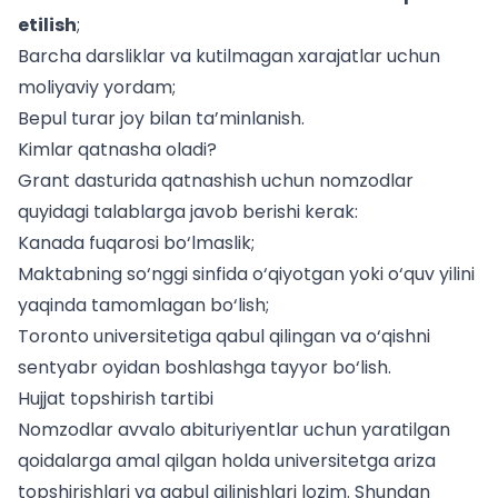
etilish
;
Barcha darsliklar va kutilmagan xarajatlar uchun
moliyaviy yordam;
Bepul turar joy bilan ta’minlanish.
Kimlar qatnasha oladi?
Grant dasturida qatnashish uchun nomzodlar
quyidagi talablarga javob berishi kerak:
Kanada fuqarosi bo‘lmaslik;
Maktabning so‘nggi sinfida o‘qiyotgan yoki o‘quv yilini
yaqinda tamomlagan bo‘lish;
Toronto universitetiga qabul qilingan va o‘qishni
sentyabr oyidan boshlashga tayyor bo‘lish.
Hujjat topshirish tartibi
Nomzodlar avvalo
abituriyentlar uchun
yaratilgan
qoidalarga amal qilgan holda universitetga ariza
topshirishlari va qabul qilinishlari lozim. Shundan