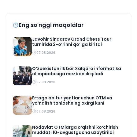
Eng so'nggi maqolalar
Javohir Sindarov Grand Chess Tour
turnirida 2-o‘rinni qo‘lga kiritdi
07.08.2026
O‘zbekiston ilk bor Xalqaro informatika
olimpiadasiga mezbonlik qiladi
07.08.2026
Ertaga abituriyentlar uchun OTM va
yo‘nalish tanlashning oxirgi kuni
07.08.2026
Nodavlat OTMlarga o‘qishni ko‘chirish
muddati 10-avgustgacha uzaytirildi