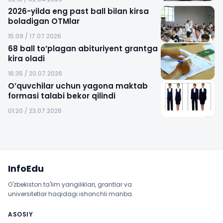
2026-yilda eng past ball bilan kirsa
boladigan OTMlar
15:09 / 17.07.2026
68 ball to’plagan abituriyent grantga
kira oladi
16:35 / 20.07.2026
O’quvchilar uchun yagona maktab
formasi talabi bekor qilindi
01:20 / 23.07.2026
Sayt xaritasi
InfoEdu
O'zbekiston ta'lim yangiliklari, grantlar va
universitetlar haqidagi ishonchli manba.
ASOSIY