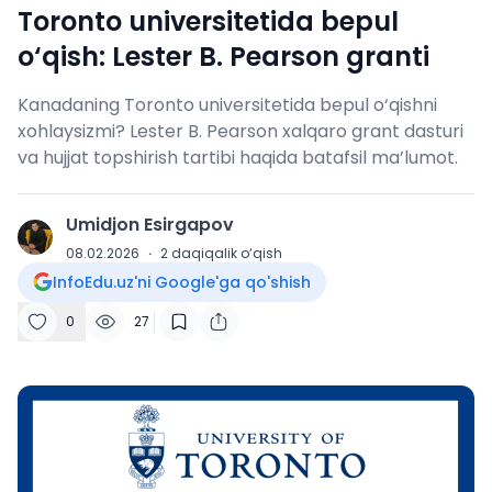
Toronto universitetida bepul
o‘qish: Lester B. Pearson granti
Kanadaning Toronto universitetida bepul o‘qishni
xohlaysizmi? Lester B. Pearson xalqaro grant dasturi
va hujjat topshirish tartibi haqida batafsil ma’lumot.
Umidjon Esirgapov
U
08.02.2026
·
2
daqiqalik o‘qish
InfoEdu.uz'ni Google'ga qo'shish
0
27