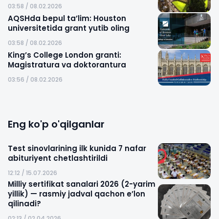
03:58 / 08.02.2026
AQSHda bepul ta’lim: Houston
universitetida grant yutib oling
03:58 / 08.02.2026
King’s College London granti:
Magistratura va doktorantura
03:56 / 08.02.2026
Eng ko'p o'qilganlar
Test sinovlarining ilk kunida 7 nafar
abituriyent chetlashtirildi
12:12 / 15.07.2026
Milliy sertifikat sanalari 2026 (2-yarim
yillik) — rasmiy jadval qachon e’lon
qilinadi?
02:13 / 02.04.2026