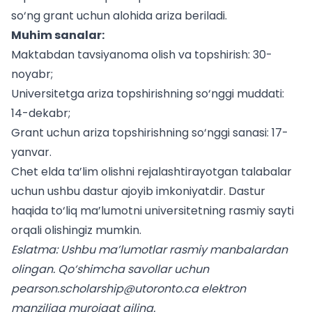
so‘ng grant uchun alohida ariza beriladi.
Muhim sanalar:
Maktabdan tavsiyanoma olish va topshirish: 30-
noyabr;
Universitetga ariza topshirishning so‘nggi muddati:
14-dekabr;
Grant uchun ariza topshirishning so‘nggi sanasi: 17-
yanvar.
Chet elda ta’lim olishni rejalashtirayotgan
talabalar
uchun
ushbu dastur ajoyib imkoniyatdir. Dastur
haqida to‘liq ma’lumotni universitetning
rasmiy sayti
orqali olishingiz mumkin.
Eslatma: Ushbu ma’lumotlar rasmiy manbalardan
olingan. Qo‘shimcha savollar uchun
pearson.scholarship@utoronto.ca
elektron
manziliga murojaat qiling.