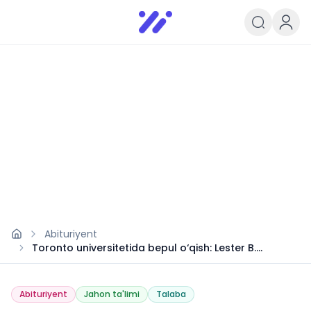
Infoedu
Ta&#039;lim xabarlari va yangili
Abituriyent
Toronto universitetida bepul o‘qish: Lester B.
Pearson granti
Abituriyent
Jahon ta'limi
Talaba