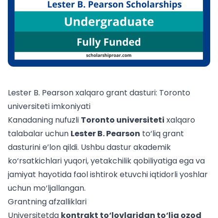
Lester B. Pearson xalqaro grant dasturi: Toronto
universiteti imkoniyati
Kanadaning nufuzli
Toronto universiteti
xalqaro
talabalar uchun
Lester B. Pearson
to‘liq grant
dasturini e’lon qildi. Ushbu dastur akademik
ko‘rsatkichlari yuqori, yetakchilik qobiliyatiga ega va
jamiyat hayotida faol ishtirok etuvchi iqtidorli yoshlar
uchun mo‘ljallangan.
Grantning afzalliklari
Universitetda
kontrakt to‘lovlaridan to‘liq ozod