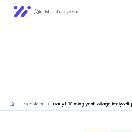
Infoedu
Ta&#039;lim xabarlari va yangiliklari
Maqolalar
Har yili 10 ming yosh oilaga imtiyozli