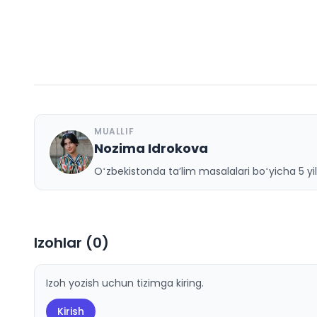
MUALLIF
Nozima Idrokova
N
Oʻzbekistonda taʼlim masalalari boʻyicha 5 yill
Izohlar (
0
)
Izoh yozish uchun tizimga kiring.
Kirish