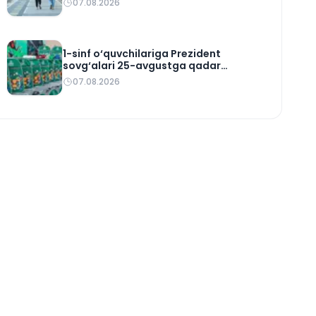
07.08.2026
1-sinf o‘quvchilariga Prezident
sovg‘alari 25-avgustga qadar
yetkaziladi
07.08.2026