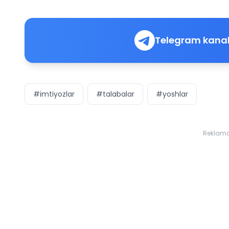
Telegram kanal
#imtiyozlar
#talabalar
#yoshlar
Reklam