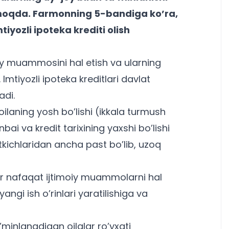
lmoqda. Farmonning 5-bandiga ko’ra,
tiyozli ipoteka krediti olish
oy muammosini hal etish va ularning
Imtiyozli ipoteka kreditlari davlat
adi.
 oilaning yosh bo’lishi (ikkala turmush
i va kredit tarixining yaxshi bo’lishi
satkichlaridan ancha past bo’lib, uzoq
stur nafaqat ijtimoiy muammolarni hal
 yangi ish o’rinlari yaratilishiga va
a’minlanadigan oilalar ro’yxati