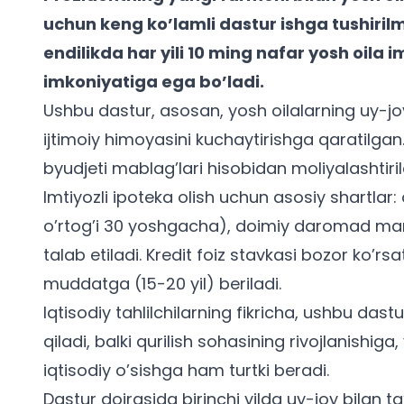
uchun keng ko’lamli dastur ishga tushiri
endilikda har yili 10 ming nafar yosh oila im
imkoniyatiga ega bo’ladi.
Ushbu dastur, asosan, yosh oilalarning uy-j
ijtimoiy himoyasini kuchaytirishga qaratilgan. 
byudjeti mablag’lari hisobidan moliyalashtiril
Imtiyozli ipoteka olish uchun asosiy shartlar:
o’rtog’i 30 yoshgacha), doimiy daromad manba
talab etiladi. Kredit foiz stavkasi bozor ko’r
muddatga (15-20 yil) beriladi.
Iqtisodiy tahlilchilarning fikricha, ushbu da
qiladi, balki qurilish sohasining rivojlanishiga,
iqtisodiy o’sishga ham turtki beradi.
Dastur doirasida birinchi yilda uy-joy bilan t