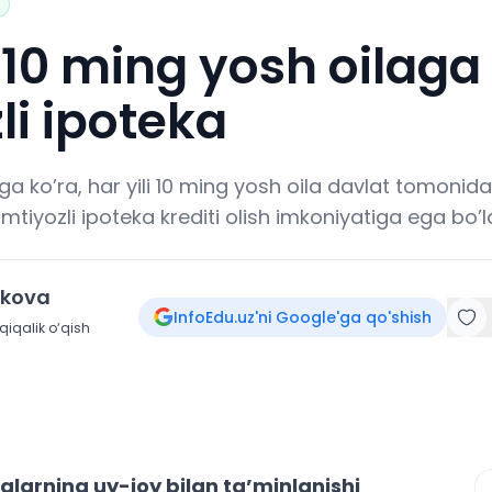
i 10 ming yosh oilaga
li ipoteka
a ko’ra, har yili 10 ming yosh oila davlat tomonida
tiyozli ipoteka krediti olish imkoniyatiga ega bo’la
okova
InfoEdu.uz'ni Google'ga qo'shish
iqalik o‘qish
alarning uy-joy bilan ta’minlanishi