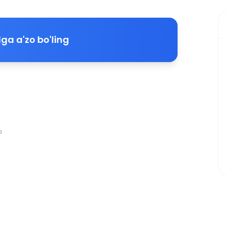
ga a'zo bo'ling
a