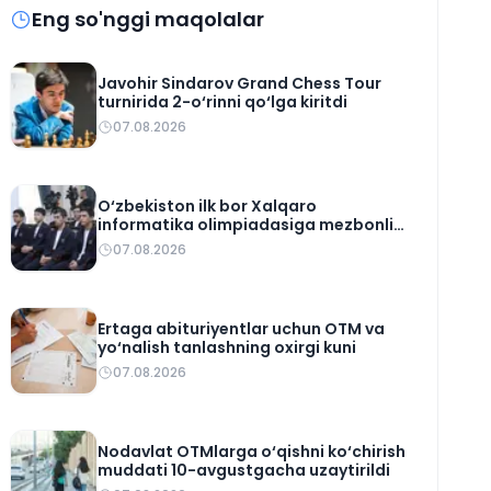
Eng so'nggi maqolalar
Javohir Sindarov Grand Chess Tour
turnirida 2-o‘rinni qo‘lga kiritdi
07.08.2026
O‘zbekiston ilk bor Xalqaro
informatika olimpiadasiga mezbonlik
qiladi
07.08.2026
Ertaga abituriyentlar uchun OTM va
yo‘nalish tanlashning oxirgi kuni
07.08.2026
Nodavlat OTMlarga o‘qishni ko‘chirish
muddati 10-avgustgacha uzaytirildi