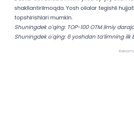
shakllantirilmoqda. Yosh oilalar tegishli hujja
topshirishlari mumkin.
Shuningdek o'qing:
TOP-100 OTM ilmiy daraja 
Shuningdek o'qing:
6 yoshdan ta’limning ilk b
Reklam