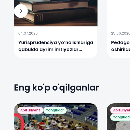
04.07.2026
25.06.202
Yurisprudensiya yo‘nalishlariga
Pedagog
qabulda ayrim imtiyozlar
oshiril
bekor qilinadi
Eng ko'p o'qilganlar
Abituriyent
Yangiliklar
Abituriye
Yangilikla