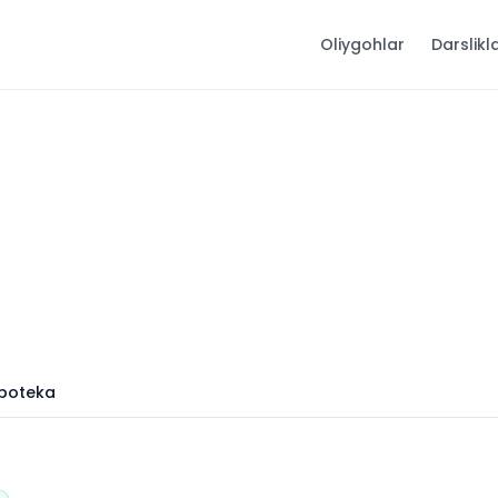
Oliygohlar
Darslikl
 ipoteka