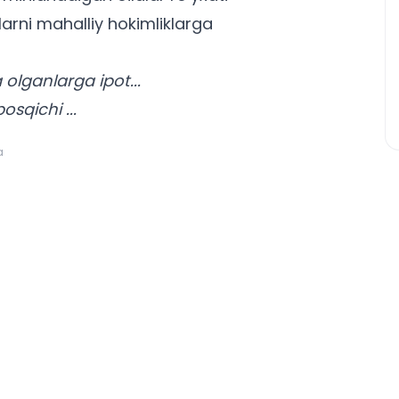
tlarni mahalliy hokimliklarga
olganlarga ipot...
osqichi ...
a