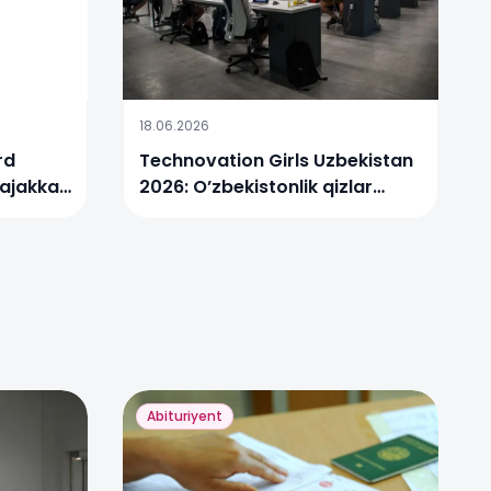
18.06.2026
rd
Technovation Girls Uzbekistan
lajakka
2026: O’zbekistonlik qizlar
xalqaro finalga yo’l oldi
Abituriyent