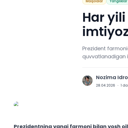
Maqolalar
Yangiliklar
Har yil
imtiyoz
Prezident farmonig
quvvatlanadigan im
Nozima Idr
N
28.04.2026
·
1
daq
Prezidentning yangi farmoni bilan yosh oil