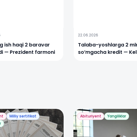
6
22.06.2026
 ish haqi 2 baravar
Talaba-yoshlarga 2 ml
adi — Prezident farmoni
so’mgacha kredit — Ke
qadam
nt
Milliy sertifikat
Abituriyent
Yangiliklar
r