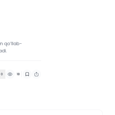
n qo’llab-
di.
0
18