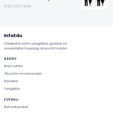
01:20 / 23.07.2026
Sayt xaritasi
InfoEdu
O'zbekiston ta'lim yangiliklari, grantlar va
universitetlar haqidagi ishonchli manba.
ASOSIY
Bosh sahifa
Oliy ta'lim muassasalari
Darsliklar
Yangiliklar
FOYDALI
Ball kalkulyatori