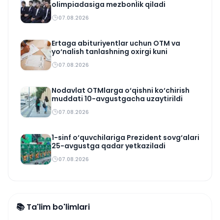
olimpiadasiga mezbonlik qiladi
07.08.2026
Ertaga abituriyentlar uchun OTM va
yo‘nalish tanlashning oxirgi kuni
07.08.2026
Nodavlat OTMlarga o‘qishni ko‘chirish
muddati 10-avgustgacha uzaytirildi
07.08.2026
1-sinf o‘quvchilariga Prezident sovg‘alari
25-avgustga qadar yetkaziladi
07.08.2026
📚 Ta'lim bo'limlari