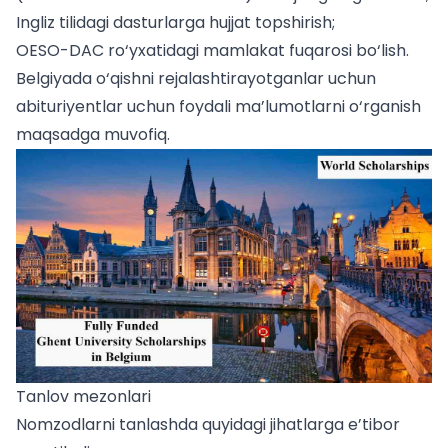
Ingliz tilidagi dasturlarga hujjat topshirish;
OESO-DAC ro‘yxatidagi mamlakat fuqarosi bo‘lish.
Belgiyada o‘qishni rejalashtirayotganlar uchun
abituriyentlar uchun
foydali ma’lumotlarni o‘rganish
maqsadga muvofiq.
Tanlov mezonlari
Nomzodlarni tanlashda quyidagi jihatlarga e’tibor