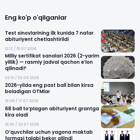
Eng ko'p o'qilganlar
Test sinovlarining ilk kunida 7 nafar
abituriyent chetlashtirildi
12:12 / 15.07.2026
Milliy sertifikat sanalari 2026 (2-yarim
yillik) — rasmiy jadval qachon e’lon
qilinadi?
02:13 / 02.04.2026
2026-yilda eng past ball bilan kirsa
boladigan OTMlar
15:09 / 17.07.2026
68 ball to’plagan abituriyent grantga
kira oladi
16:35 / 20.07.2026
O’quvchilar uchun yagona maktab
formasi talabi bekor qilindi