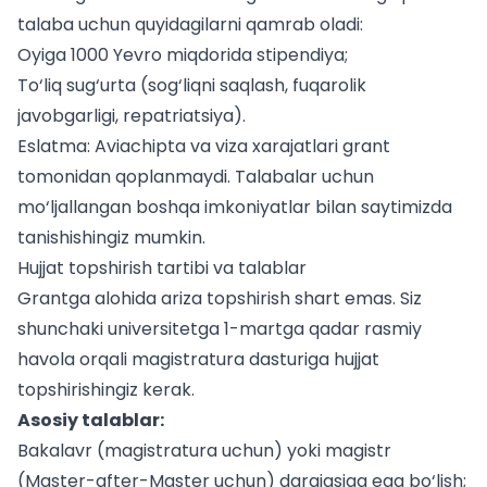
talaba uchun quyidagilarni qamrab oladi:
Oyiga 1000 Yevro miqdorida stipendiya;
To‘liq sug‘urta (sog‘liqni saqlash, fuqarolik
javobgarligi, repatriatsiya).
Eslatma: Aviachipta va viza xarajatlari grant
tomonidan qoplanmaydi.
Talabalar uchun
mo‘ljallangan boshqa imkoniyatlar bilan saytimizda
tanishishingiz mumkin.
Hujjat topshirish tartibi va talablar
Grantga alohida ariza topshirish shart emas. Siz
shunchaki universitetga 1-martga qadar
rasmiy
havola
orqali magistratura dasturiga hujjat
topshirishingiz kerak.
Asosiy talablar:
Bakalavr (magistratura uchun) yoki magistr
(Master-after-Master uchun) darajasiga ega bo‘lish;