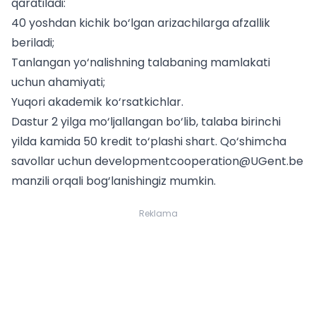
qaratiladi:
40 yoshdan kichik bo‘lgan arizachilarga afzallik
beriladi;
Tanlangan yo‘nalishning talabaning mamlakati
uchun ahamiyati;
Yuqori akademik ko‘rsatkichlar.
Dastur 2 yilga mo‘ljallangan bo‘lib, talaba birinchi
yilda kamida 50 kredit to‘plashi shart. Qo‘shimcha
savollar uchun
developmentcooperation@UGent.be
manzili orqali bog‘lanishingiz mumkin.
Reklama