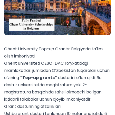
Ghent University Top-up Grants: Belgiyada ta'lim
olish imkoniyati
Ghent universiteti OESO-DAC ro‘yxatidagi
mamlakatlar, jumladan O‘zbekiston fuqarolari uchun
o‘zining
“Top-up grants”
dasturini e’lon qildi. Bu
dastur universitetda magistratura yoki 2-
magistratura bosqichida tahsil olmoqchi bo‘lgan
iqtidorli talabalar uchun ajoyib imkoniyatdir.
Grant dasturining afzalliklari
Ushbu grant dasturi tanlangan 10 nafar eng iqtidorli