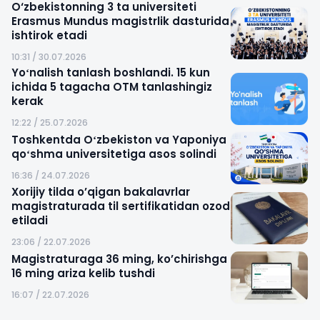
O‘zbekistonning 3 ta universiteti
Erasmus Mundus magistrlik dasturida
ishtirok etadi
10:31 / 30.07.2026
Yoʻnalish tanlash boshlandi. 15 kun
ichida 5 tagacha OTM tanlashingiz
kerak
12:22 / 25.07.2026
Toshkentda Oʻzbekiston va Yaponiya
qoʻshma universitetiga asos solindi
16:36 / 24.07.2026
Xorijiy tilda o’qigan bakalavrlar
magistraturada til sertifikatidan ozod
etiladi
23:06 / 22.07.2026
Magistraturaga 36 ming, ko’chirishga
16 ming ariza kelib tushdi
16:07 / 22.07.2026