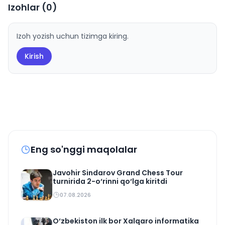
Izohlar (
0
)
Izoh yozish uchun tizimga kiring.
Kirish
Eng so'nggi maqolalar
Javohir Sindarov Grand Chess Tour
turnirida 2-o‘rinni qo‘lga kiritdi
07.08.2026
O‘zbekiston ilk bor Xalqaro informatika