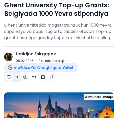
Ghent University Top-up Grants:
Belgiyada 1000 Yevro stipendiya
Ghent universitetida magistratura uchun 1000 Yevro
stipendiya va bepul sug’urta taqdim etuvchi Top-up
grant dasturiga qanday hujjat topshirishni bilib oling.
Umidjon Esirgapov
U
08.02.2026
·
2
daqiqalik o‘qish
InfoEdu.uz'ni Google'ga qo'shish
0
23