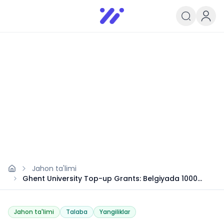
Infoedu
Ta&#039;lim xabarlari va yangili
Jahon ta'limi
Ghent University Top-up Grants: Belgiyada 1000
Yevro stipendiya
Jahon ta'limi
Talaba
Yangiliklar