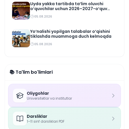
Uyda yakka tartibda ta‘lim oluvchi
o‘quvchilar uchun 2026–2027-o‘quv
rejasi tasdiqlandi
05.08.2026
Yo‘nalishi yopilgan talabalar o‘qishini
tiklashda muammoga duch kelmoqda
05.08.2026
📚 Ta'lim bo'limlari
Oliygohlar
Universitetlar va institutlar
Darsliklar
1–11 sinf darsliklari PDF