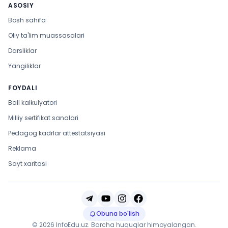
ASOSIY
Bosh sahifa
Oliy ta'lim muassasalari
Darsliklar
Yangiliklar
FOYDALI
Ball kalkulyatori
Milliy sertifikat sanalari
Pedagog kadrlar attestatsiyasi
Reklama
Sayt xaritasi
Obuna bo'lish
© 2026 InfoEdu.uz. Barcha huquqlar himoyalangan.