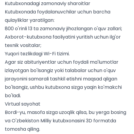
Kutubxonadagi zamonaviy sharoitlar
Kutubxonada foydalanuvchilar uchun barcha
qulayliklar yaratilgan:
800 o'rinli 13 ta zamonaviy jihozlangan o'quv zallari;
Axborot-kutubxona faoliyatini yuritish uchun ilg'or
texnik vositalar;
Yuqori tezlikdagi Wi-Fi tizimi.
Agar siz
abituriyentlar uchun
foydali ma'lumotlar
izlayotgan bo'lsangiz yoki
talabalar uchun
o'quv
jarayonini samarali tashkil etishni maqsad qilgan
bo'lsangiz, ushbu kutubxona sizga yaqin ko'makchi
bo'ladi.
Virtual sayohat
Bordi-yu, masofa sizga uzoqlik qilsa,
bu yerga bosing
va O'zbekiston Milliy kutubxonasini 3D formatda
tomosha qiling
.