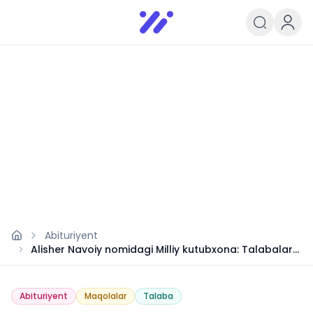
Infoedu
Ta&#039;lim xabarlari va yangili
Abituriyent
Alisher Navoiy nomidagi Milliy kutubxona: Talabalar
uchun imkoniyat
Abituriyent
Maqolalar
Talaba