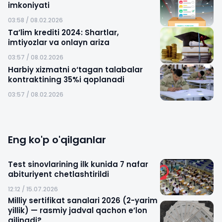
imkoniyati
03:58 / 08.02.2026
Ta’lim krediti 2024: Shartlar,
imtiyozlar va onlayn ariza
03:57 / 08.02.2026
Harbiy xizmatni o‘tagan talabalar
kontraktining 35%i qoplanadi
03:57 / 08.02.2026
Eng ko'p o'qilganlar
Test sinovlarining ilk kunida 7 nafar
abituriyent chetlashtirildi
12:12 / 15.07.2026
Milliy sertifikat sanalari 2026 (2-yarim
yillik) — rasmiy jadval qachon e’lon
qilinadi?