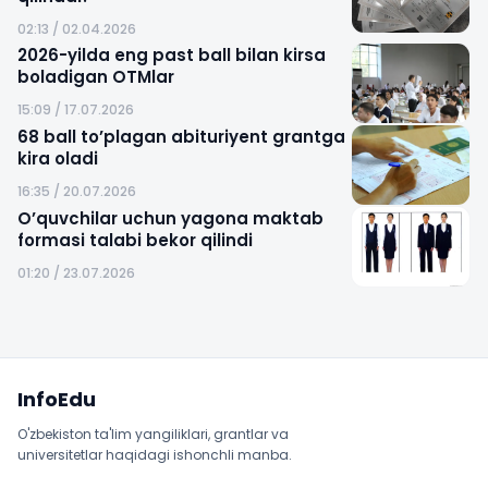
02:13 / 02.04.2026
2026-yilda eng past ball bilan kirsa
boladigan OTMlar
15:09 / 17.07.2026
68 ball to’plagan abituriyent grantga
kira oladi
16:35 / 20.07.2026
O’quvchilar uchun yagona maktab
formasi talabi bekor qilindi
01:20 / 23.07.2026
Sayt xaritasi
InfoEdu
O'zbekiston ta'lim yangiliklari, grantlar va
universitetlar haqidagi ishonchli manba.