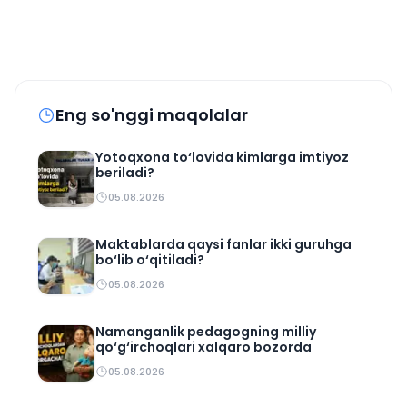
Eng so'nggi maqolalar
Yotoqxona to‘lovida kimlarga imtiyoz
beriladi?
05.08.2026
Maktablarda qaysi fanlar ikki guruhga
bo‘lib o‘qitiladi?
05.08.2026
Namanganlik pedagogning milliy
qo‘g‘irchoqlari xalqaro bozorda
05.08.2026