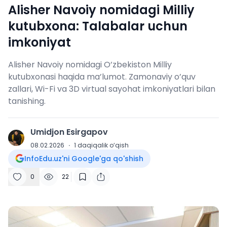
Alisher Navoiy nomidagi Milliy
kutubxona: Talabalar uchun
imkoniyat
Alisher Navoiy nomidagi O’zbekiston Milliy
kutubxonasi haqida ma’lumot. Zamonaviy o’quv
zallari, Wi-Fi va 3D virtual sayohat imkoniyatlari bilan
tanishing.
Umidjon Esirgapov
U
08.02.2026
·
1
daqiqalik o‘qish
InfoEdu.uz'ni Google'ga qo'shish
0
22