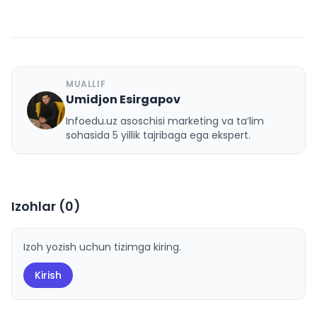
MUALLIF
Umidjon Esirgapov
U
Infoedu.uz asoschisi marketing va ta’lim
sohasida 5 yillik tajribaga ega ekspert.
Izohlar (
0
)
Izoh yozish uchun tizimga kiring.
Kirish