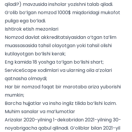
qiladi?) mavzusida insholar yozishni talab qiladi.
G‘olib bo‘lgan nomzod 1000$ miqdoridagi mukofot
puliga ega bo‘ladi.
Ishtirok etish mezonlari
Nomzod davlat akkreditatsiyasidan o‘tgan ta’lim
muassasasida tahsil olayotgan yoki tahsil olishi
kutilayotgan bo‘lishi kerak;
Eng kamida 18 yoshga to‘lgan bo‘lishi shart;
ServiceScape xodimlari va ularning oila a’zolari
qatnasha olmaydi;
Har bir nomzod faqat bir marotaba ariza yuborishi
mumkin;
Barcha hujjatlar va insho ingliz tilida bo‘lishi lozim.
Muhim sanalar va ma’lumotlar
Arizalar 2020-yilning 1-dekabridan 2021-yilning 30-
noyabrigacha qabul qilinadi. G‘oliblar bilan 2021-yil