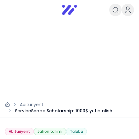
Infoedu
Ta&#039;lim xabarlari va yangili
Abituriyent
ServiceScape Scholarship: 1000$ yutib olish
imkoniyati
Abituriyent
Jahon ta'limi
Talaba