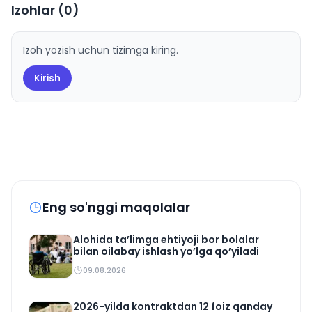
Izohlar (
0
)
Izoh yozish uchun tizimga kiring.
Kirish
Eng so'nggi maqolalar
Alohida ta’limga ehtiyoji bor bolalar
bilan oilabay ishlash yo’lga qo’yiladi
09.08.2026
2026-yilda kontraktdan 12 foiz qanday