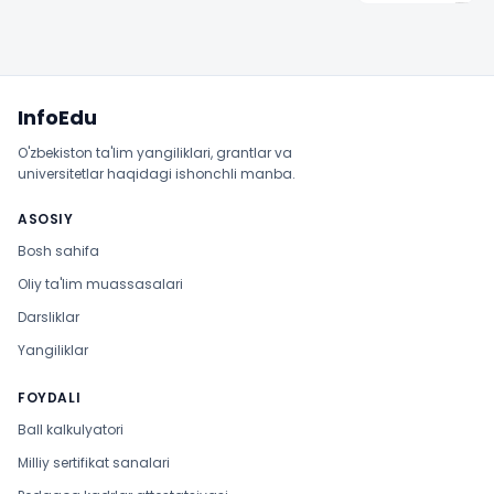
Sayt xaritasi
InfoEdu
O'zbekiston ta'lim yangiliklari, grantlar va
universitetlar haqidagi ishonchli manba.
ASOSIY
Bosh sahifa
Oliy ta'lim muassasalari
Darsliklar
Yangiliklar
FOYDALI
Ball kalkulyatori
Milliy sertifikat sanalari