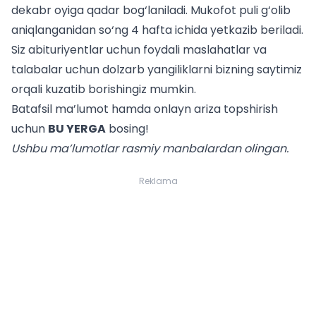
dekabr oyiga qadar bog‘laniladi. Mukofot puli g‘olib
aniqlanganidan so‘ng 4 hafta ichida yetkazib beriladi.
Siz
abituriyentlar uchun
foydali maslahatlar va
talabalar uchun
dolzarb yangiliklarni bizning saytimiz
orqali kuzatib borishingiz mumkin.
Batafsil ma’lumot hamda onlayn ariza topshirish
uchun
BU YERGA
bosing!
Ushbu ma’lumotlar rasmiy manbalardan olingan.
Reklama