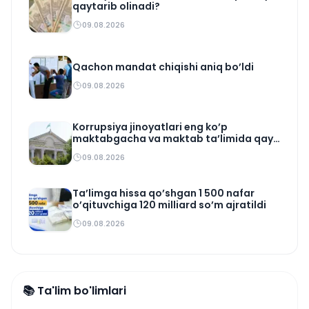
qaytarib olinadi?
09.08.2026
Qachon mandat chiqishi aniq bo’ldi
09.08.2026
Korrupsiya jinoyatlari eng ko’p
maktabgacha va maktab ta’limida qayd
etildi
09.08.2026
Ta’limga hissa qo’shgan 1 500 nafar
o’qituvchiga 120 milliard so’m ajratildi
09.08.2026
📚 Ta'lim bo'limlari