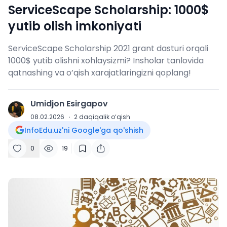
ServiceScape Scholarship: 1000$
yutib olish imkoniyati
ServiceScape Scholarship 2021 grant dasturi orqali
1000$ yutib olishni xohlaysizmi? Insholar tanlovida
qatnashing va o’qish xarajatlaringizni qoplang!
Umidjon Esirgapov
U
08.02.2026
·
2
daqiqalik o‘qish
InfoEdu.uz'ni Google'ga qo'shish
0
19