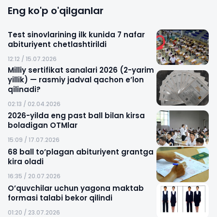
Eng ko'p o'qilganlar
Test sinovlarining ilk kunida 7 nafar
abituriyent chetlashtirildi
12:12 / 15.07.2026
Milliy sertifikat sanalari 2026 (2-yarim
yillik) — rasmiy jadval qachon e’lon
qilinadi?
02:13 / 02.04.2026
2026-yilda eng past ball bilan kirsa
boladigan OTMlar
15:09 / 17.07.2026
68 ball to’plagan abituriyent grantga
kira oladi
16:35 / 20.07.2026
O’quvchilar uchun yagona maktab
formasi talabi bekor qilindi
01:20 / 23.07.2026