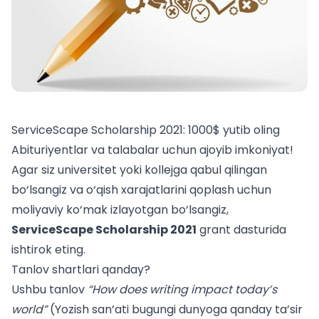
ServiceScape Scholarship 2021: 1000$ yutib oling
Abituriyentlar va talabalar uchun ajoyib imkoniyat!
Agar siz universitet yoki kollejga qabul qilingan
bo‘lsangiz va o‘qish xarajatlarini qoplash uchun
moliyaviy ko‘mak izlayotgan bo‘lsangiz,
ServiceScape Scholarship 2021
grant dasturida
ishtirok eting.
Tanlov shartlari qanday?
Ushbu tanlov
“How does writing impact today’s
world”
(Yozish san’ati bugungi dunyoga qanday ta’sir