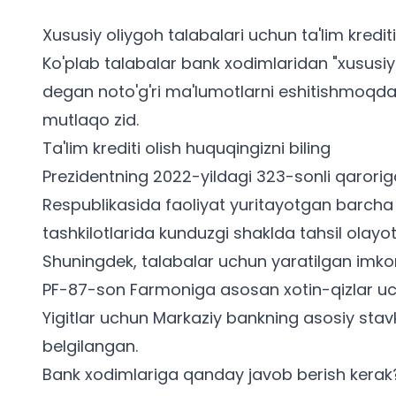
Xususiy oliygoh talabalari uchun ta'lim krediti
Ko'plab talabalar bank xodimlaridan "xususiy
degan noto'g'ri ma'lumotlarni eshitishmoqda.
mutlaqo zid.
Ta'lim krediti olish huquqingizni biling
Prezidentning 2022-yildagi 323-sonli qaroriga
Respublikasida faoliyat yuritayotgan barcha xu
tashkilotlarida kunduzgi shaklda tahsil olayo
Shuningdek,
talabalar uchun
yaratilgan imkon
PF-87-son Farmoniga asosan xotin-qizlar uchu
Yigitlar uchun Markaziy bankning asosiy stavka
belgilangan.
Bank xodimlariga qanday javob berish kerak