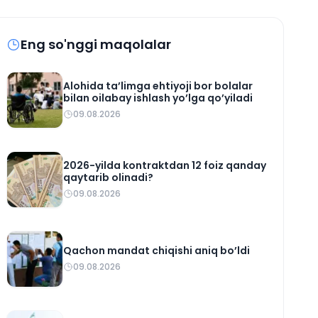
Eng so'nggi maqolalar
Alohida ta’limga ehtiyoji bor bolalar
bilan oilabay ishlash yo’lga qo’yiladi
09.08.2026
2026-yilda kontraktdan 12 foiz qanday
qaytarib olinadi?
09.08.2026
Qachon mandat chiqishi aniq bo’ldi
09.08.2026