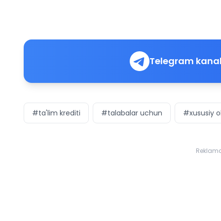
Telegram kanal
#ta'lim krediti
#talabalar uchun
#xususiy o
Reklam