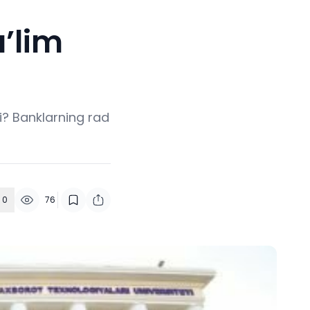
a’lim
mi? Banklarning rad
0
76