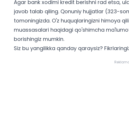
Agar bank xodimi kredit berishni rad etsa, u
javob talab qiling. Qonuniy hujjatlar (323-s
tomoningizda. O'z huquqlaringizni himoya qi
muassasalari
haqidagi qo'shimcha ma'lumotla
borishingiz mumkin.
Siz bu yangilikka qanday qaraysiz? Fikrlaringiz
Reklam