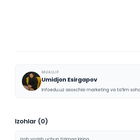
MUALLIF
Umidjon Esirgapov
U
Infoedu.uz asoschisi marketing va ta’lim sohas
Izohlar (
0
)
Izoh yozish uchun tizimga kiring.