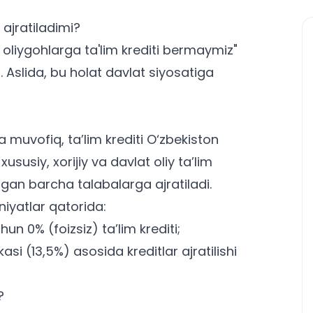
 ajratiladimi?
 oliygohlarga ta'lim krediti bermaymiz"
 Aslida, bu holat davlat siyosatiga
 muvofiq, ta’lim krediti O‘zbekiston
susiy, xorijiy va davlat oliy ta’lim
tgan barcha talabalarga ajratiladi.
iyatlar qatorida:
n 0% (foizsiz) ta’lim krediti;
si (13,5%) asosida kreditlar ajratilishi
?