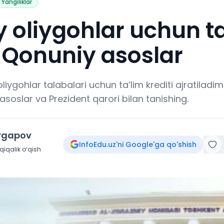
Yangiliklar
 oliygohlar uchun t
: Qonuniy asoslar
oliygohlar talabalari uchun ta’lim krediti ajratiladi
soslar va Prezident qarori bilan tanishing.
irgapov
InfoEdu.uz'ni Google'ga qo'shish
iqalik o‘qish