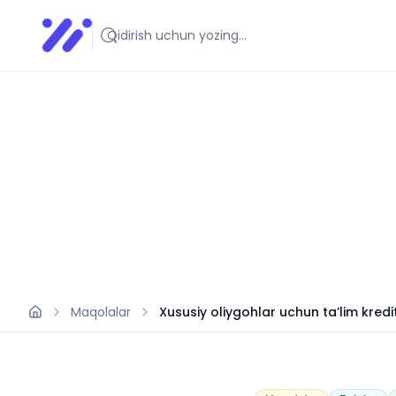
Infoedu
Ta&#039;lim xabarlari va yangiliklari
Maqolalar
Xususiy oliygohlar uchun ta’lim kredi