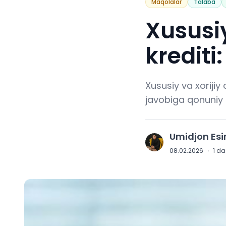
Maqolalar
Talaba
Xususiy
krediti
Xususiy va xorijiy 
javobiga qonuniy a
Umidjon Es
U
08.02.2026
·
1
daq