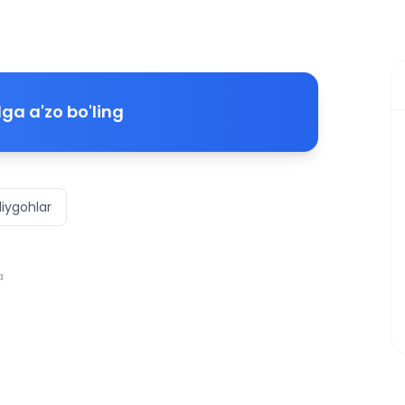
ga a'zo bo'ling
liygohlar
a