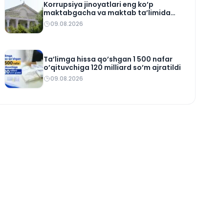
Korrupsiya jinoyatlari eng ko’p
maktabgacha va maktab ta’limida
qayd etildi
09.08.2026
Ta’limga hissa qo’shgan 1 500 nafar
o’qituvchiga 120 milliard so’m ajratildi
09.08.2026