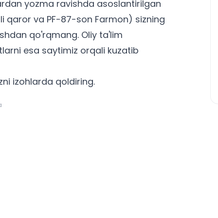
lardan yozma ravishda asoslantirilgan
onli qaror va PF-87-son Farmon) sizning
lishdan qo'rqmang.
Oliy ta'lim
rni esa saytimiz orqali kuzatib
ni izohlarda qoldiring.
a