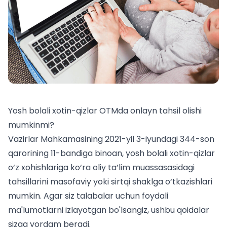
Yosh bolali xotin-qizlar OTMda onlayn tahsil olishi
mumkinmi?
Vazirlar Mahkamasining 2021-yil 3-iyundagi 344-son
qarorining 11-bandiga binoan, yosh bolali xotin-qizlar
o‘z xohishlariga ko‘ra oliy ta’lim muassasasidagi
tahsillarini masofaviy yoki sirtqi shaklga o‘tkazishlari
mumkin. Agar siz
talabalar uchun
foydali
ma'lumotlarni izlayotgan bo'lsangiz, ushbu qoidalar
sizga yordam beradi.