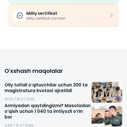
Milliy sertifikat
Milliy sertifikat sanalari
O'xshash maqolalar
Oliy toifali o‘qituvchilar uchun 200 ta
magistratura kvotasi ajratildi
15:00 / 18.07.2026
Armiyadan qaytdingizmi? Masofadan
o’qish uchun 1 040 ta imtiyozli o’rin
bor
11:59 / 18.07.2026