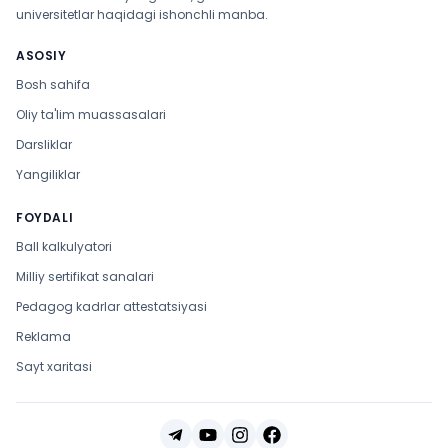
universitetlar haqidagi ishonchli manba.
ASOSIY
Bosh sahifa
Oliy ta'lim muassasalari
Darsliklar
Yangiliklar
FOYDALI
Ball kalkulyatori
Milliy sertifikat sanalari
Pedagog kadrlar attestatsiyasi
Reklama
Sayt xaritasi