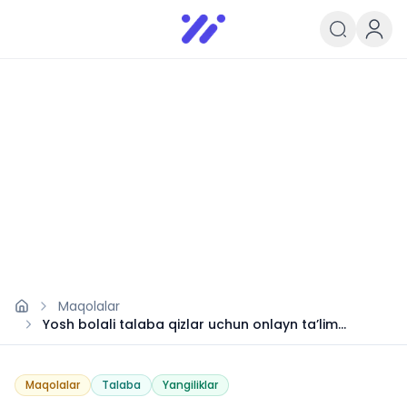
Infoedu
Ta&#039;lim xabarlari va yangili
Maqolalar
Yosh bolali talaba qizlar uchun onlayn ta’lim
imkoniyati
Maqolalar
Talaba
Yangiliklar