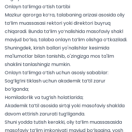
Onlayn ta’limga o‘tish tartibi
Mazkur qarorga ko‘ra, talabaning arizasi asosida oliy
ta’lim muassasasi rektori yoki direktori buyruq
chiqaradi. Bunda ta’lim yo‘nalishida masofaviy shakl
mavjud bo‘lsa, talaba onlayn ta’lim olishga o‘tkaziladi.
Shuningdek,
kirish ballari yo'nalishlar kesimida
ma'lumotlar bilan tanishib, o'zingizga mos ta'lim
shaklini tanlashingiz mumkin.
Onlayn ta’limga o‘tish uchun asosiy sabablar:
Sog‘lig‘ini tiklash uchun akademik ta’til zarur
bo‘lganda;
Homiladorlik va tug‘ish holatlarida;
Akademik ta’til asosida sirtqi yoki masofaviy shaklda
davom ettirish zarurati tug‘ilganda.
Shuni yodda tutish kerakki, oliy ta’lim muassasasida
masofaviy ta’lim imkoniyati mavjud bo‘lsagina, yosh