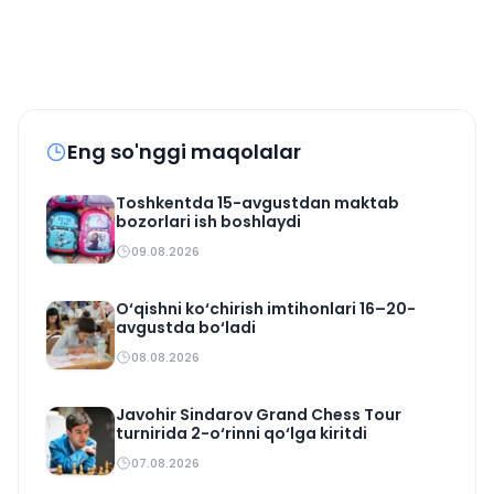
Eng so'nggi maqolalar
Toshkentda 15-avgustdan maktab
bozorlari ish boshlaydi
09.08.2026
O‘qishni ko‘chirish imtihonlari 16–20-
avgustda bo‘ladi
08.08.2026
Javohir Sindarov Grand Chess Tour
turnirida 2-o‘rinni qo‘lga kiritdi
07.08.2026