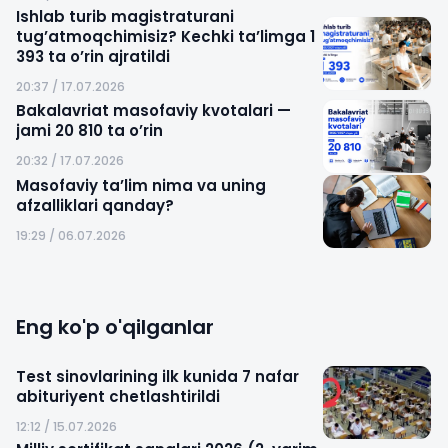
Ishlab turib magistraturani
tug’atmoqchimisiz? Kechki ta’limga 1
393 ta o’rin ajratildi
20:37 / 17.07.2026
Bakalavriat masofaviy kvotalari —
jami 20 810 ta o’rin
20:32 / 17.07.2026
Masofaviy ta’lim nima va uning
afzalliklari qanday?
19:29 / 06.07.2026
Eng ko'p o'qilganlar
Test sinovlarining ilk kunida 7 nafar
abituriyent chetlashtirildi
12:12 / 15.07.2026