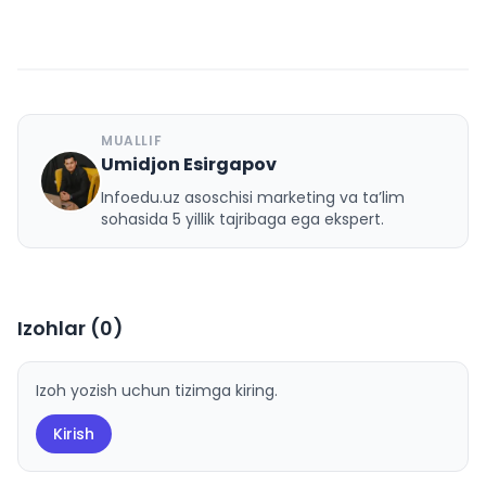
MUALLIF
Umidjon Esirgapov
U
Infoedu.uz asoschisi marketing va ta’lim
sohasida 5 yillik tajribaga ega ekspert.
Izohlar (
0
)
Izoh yozish uchun tizimga kiring.
Kirish