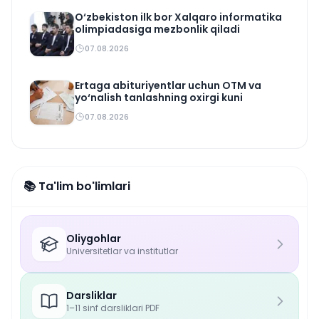
O‘zbekiston ilk bor Xalqaro informatika
olimpiadasiga mezbonlik qiladi
07.08.2026
Ertaga abituriyentlar uchun OTM va
yo‘nalish tanlashning oxirgi kuni
07.08.2026
📚 Ta'lim bo'limlari
Oliygohlar
Universitetlar va institutlar
Darsliklar
1–11 sinf darsliklari PDF