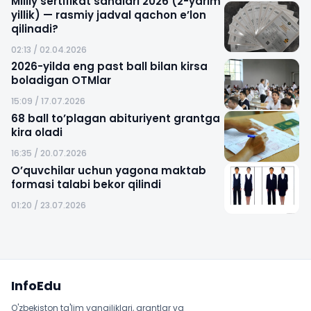
Milliy sertifikat sanalari 2026 (2-yarim
yillik) — rasmiy jadval qachon e’lon
qilinadi?
02:13 / 02.04.2026
2026-yilda eng past ball bilan kirsa
boladigan OTMlar
15:09 / 17.07.2026
68 ball to’plagan abituriyent grantga
kira oladi
16:35 / 20.07.2026
O’quvchilar uchun yagona maktab
formasi talabi bekor qilindi
01:20 / 23.07.2026
Sayt xaritasi
InfoEdu
O'zbekiston ta'lim yangiliklari, grantlar va