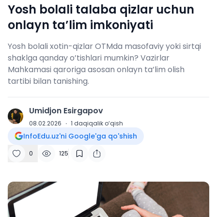
Yosh bolali talaba qizlar uchun
onlayn ta’lim imkoniyati
Yosh bolali xotin-qizlar OTMda masofaviy yoki sirtqi
shaklga qanday o’tishlari mumkin? Vazirlar
Mahkamasi qaroriga asosan onlayn ta’lim olish
tartibi bilan tanishing.
Umidjon Esirgapov
U
08.02.2026
·
1
daqiqalik o‘qish
InfoEdu.uz'ni Google'ga qo'shish
0
125