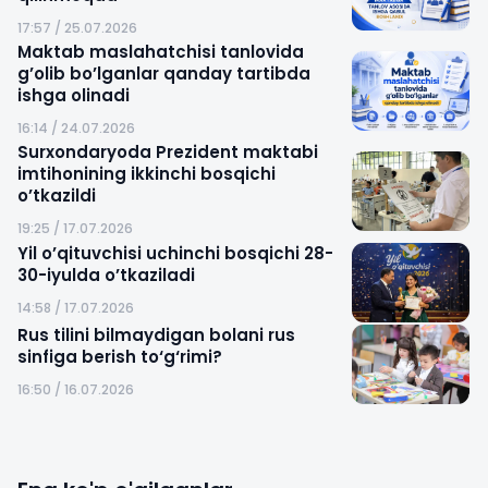
17:57 / 25.07.2026
Maktab maslahatchisi tanlovida
g’olib bo’lganlar qanday tartibda
ishga olinadi
16:14 / 24.07.2026
Surxondaryoda Prezident maktabi
imtihonining ikkinchi bosqichi
o’tkazildi
19:25 / 17.07.2026
Yil o’qituvchisi uchinchi bosqichi 28-
30-iyulda o’tkaziladi
14:58 / 17.07.2026
Rus tilini bilmaydigan bolani rus
sinfiga berish to‘g‘rimi?
16:50 / 16.07.2026