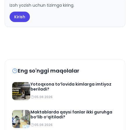
Izoh yozish uchun tizimga kiring.
Kirish
Eng so'nggi maqolalar
Yotoqxona to‘lovida kimlarga imtiyoz
beriladi?
05.08.2026
Maktablarda qaysi fanlar ikki guruhga
bo‘lib o‘qitiladi?
05.08.2026