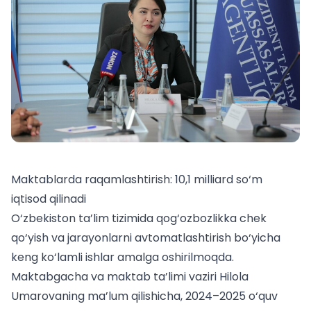
Maktablarda raqamlashtirish: 10,1 milliard so‘m
iqtisod qilinadi
O‘zbekiston ta’lim tizimida qog‘ozbozlikka chek
qo‘yish va jarayonlarni avtomatlashtirish bo‘yicha
keng ko‘lamli ishlar amalga oshirilmoqda.
Maktabgacha va maktab ta’limi vaziri Hilola
Umarovaning ma’lum qilishicha, 2024–2025 o‘quv