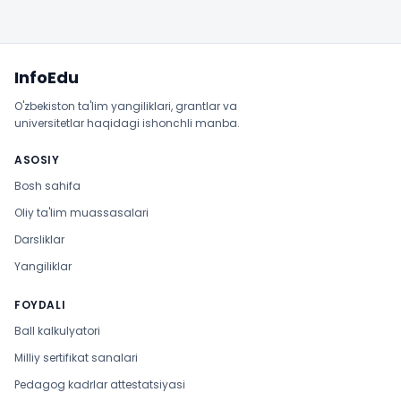
Sayt xaritasi
InfoEdu
O'zbekiston ta'lim yangiliklari, grantlar va
universitetlar haqidagi ishonchli manba.
ASOSIY
Bosh sahifa
Oliy ta'lim muassasalari
Darsliklar
Yangiliklar
FOYDALI
Ball kalkulyatori
Milliy sertifikat sanalari
Pedagog kadrlar attestatsiyasi