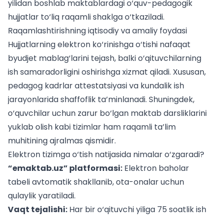
yilidan boshlab maktablardagi o‘quv-pedagogik
hujjatlar to‘liq raqamli shaklga o‘tkaziladi.
Raqamlashtirishning iqtisodiy va amaliy foydasi
Hujjatlarning elektron ko‘rinishga o‘tishi nafaqat
byudjet mablag‘larini tejash, balki o‘qituvchilarning
ish samaradorligini oshirishga xizmat qiladi. Xususan,
pedagog kadrlar attestatsiyasi
va kundalik ish
jarayonlarida shaffoflik ta’minlanadi. Shuningdek,
o‘quvchilar uchun zarur bo‘lgan
maktab darsliklarini
yuklab olish
kabi tizimlar ham raqamli ta’lim
muhitining ajralmas qismidir.
Elektron tizimga o‘tish natijasida nimalar o‘zgaradi?
“emaktab.uz” platformasi:
Elektron baholar
tabeli avtomatik shakllanib, ota-onalar uchun
qulaylik yaratiladi.
Vaqt tejalishi:
Har bir o‘qituvchi yiliga 75 soatlik ish