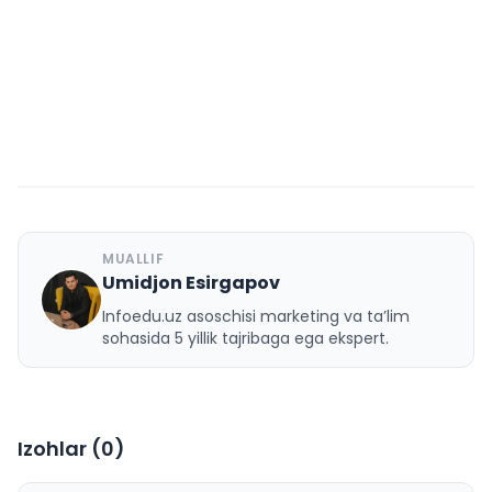
MUALLIF
Umidjon Esirgapov
U
Infoedu.uz asoschisi marketing va ta’lim
sohasida 5 yillik tajribaga ega ekspert.
Izohlar (
0
)