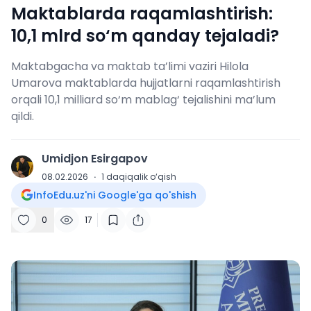
Maktablarda raqamlashtirish:
10,1 mlrd so‘m qanday tejaladi?
Maktabgacha va maktab ta’limi vaziri Hilola
Umarova maktablarda hujjatlarni raqamlashtirish
orqali 10,1 milliard so‘m mablag‘ tejalishini ma’lum
qildi.
Umidjon Esirgapov
U
08.02.2026
·
1
daqiqalik o‘qish
InfoEdu.uz'ni Google'ga qo'shish
0
17