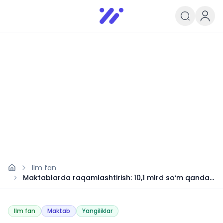
Infoedu
Ta&#039;lim xabarlari va yangili
Ilm fan
Maktablarda raqamlashtirish: 10,1 mlrd so‘m qanday
tejaladi?
Ilm fan
Maktab
Yangiliklar