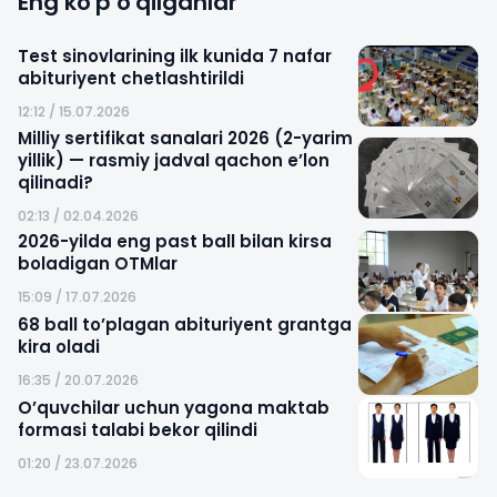
Eng ko'p o'qilganlar
Test sinovlarining ilk kunida 7 nafar
abituriyent chetlashtirildi
12:12 / 15.07.2026
Milliy sertifikat sanalari 2026 (2-yarim
yillik) — rasmiy jadval qachon e’lon
qilinadi?
02:13 / 02.04.2026
2026-yilda eng past ball bilan kirsa
boladigan OTMlar
15:09 / 17.07.2026
68 ball to’plagan abituriyent grantga
kira oladi
16:35 / 20.07.2026
O’quvchilar uchun yagona maktab
formasi talabi bekor qilindi
01:20 / 23.07.2026