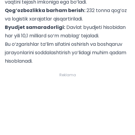
vaqtini tejash imkoniga ega bo‘ladi.
Qog‘ozbozlikka barham berish:
232 tonna qog‘oz
va logistik xarajatlar qisqartiriladi.
Byudjet samaradorligi:
Davlat byudjeti hisobidan
har yili 10,1 milliard so‘m mablag‘ tejaladi.
Bu o‘zgarishlar ta’lim sifatini oshirish va boshqaruv
jarayonlarini soddalashtirish yo‘lidagi muhim qadam
hisoblanadi.
Reklama