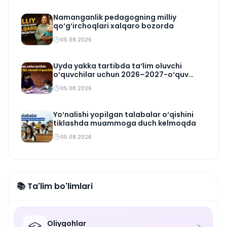
Namanganlik pedagogning milliy
qo‘g‘irchoqlari xalqaro bozorda
05.08.2026
Uyda yakka tartibda ta‘lim oluvchi
o‘quvchilar uchun 2026–2027-o‘quv
rejasi tasdiqlandi
05.08.2026
Yo‘nalishi yopilgan talabalar o‘qishini
tiklashda muammoga duch kelmoqda
05.08.2026
📚 Ta'lim bo'limlari
Oliygohlar