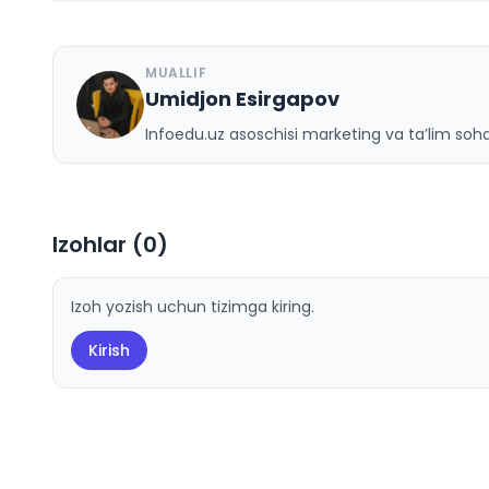
MUALLIF
Umidjon Esirgapov
U
Infoedu.uz asoschisi marketing va ta’lim sohas
Izohlar (
0
)
Izoh yozish uchun tizimga kiring.
Kirish