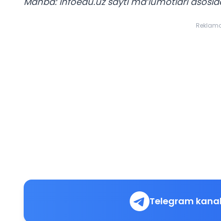
Manba: infoedu.uz sayti ma’lumotlari asosid
Reklam
Telegram kanal