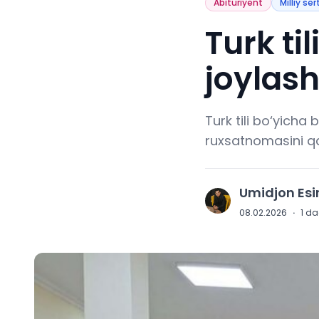
Abituriyent
Milliy ser
Turk ti
joylas
Turk tili bo‘yicha
ruxsatnomasini qa
Umidjon Es
U
08.02.2026
·
1
daq