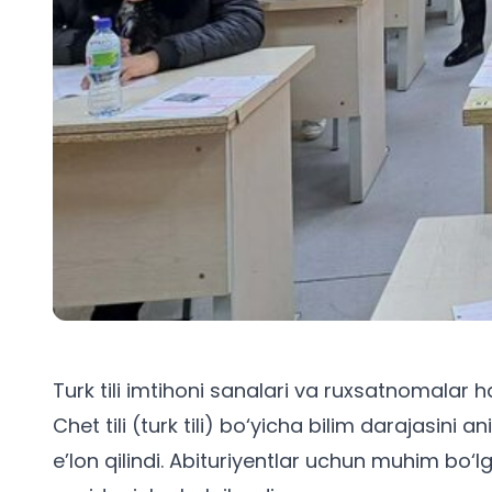
Turk tili imtihoni sanalari va ruxsatnomalar 
Chet tili (turk tili) bo‘yicha bilim darajasini
e’lon qilindi.
Abituriyentlar uchun
muhim bo‘lga