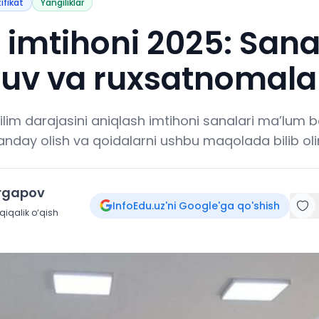
tifikat
Yangiliklar
li imtihoni 2025: Sana
huv va ruxsatnomala
 bilim darajasini aniqlash imtihoni sanalari ma’lum bo
nday olish va qoidalarni ushbu maqolada bilib oli
irgapov
InfoEdu.uz'ni Google'ga qo'shish
iqalik o‘qish