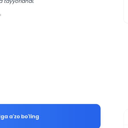
a tayyorlandi.
a
ga a'zo bo'ling