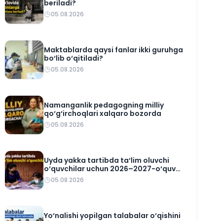
beriladi?
05.08.2026
Maktablarda qaysi fanlar ikki guruhga
bo‘lib o‘qitiladi?
05.08.2026
Namanganlik pedagogning milliy
qo‘g‘irchoqlari xalqaro bozorda
05.08.2026
Uyda yakka tartibda ta‘lim oluvchi
o‘quvchilar uchun 2026–2027-o‘quv
rejasi tasdiqlandi
05.08.2026
Yo‘nalishi yopilgan talabalar o‘qishini