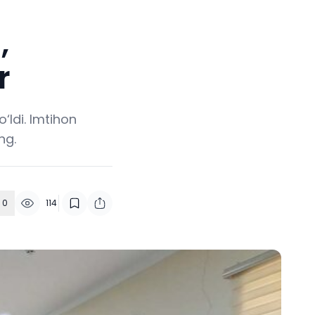
,
r
‘ldi. Imtihon
ng.
0
114