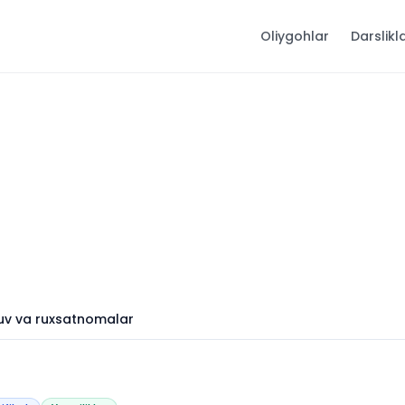
Oliygohlar
Darslikl
shuv va ruxsatnomalar