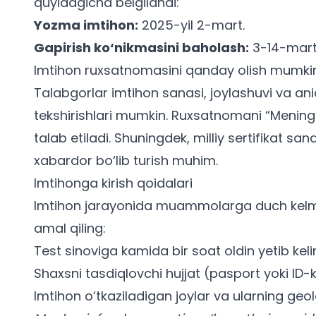
quyidagicha belgilandi:
Yozma imtihon:
2025-yil 2-mart.
Gapirish ko‘nikmasini baholash:
3-14-mart 
Imtihon ruxsatnomasini qanday olish mumki
Talabgorlar imtihon sanasi, joylashuvi va ani
tekshirishlari mumkin. Ruxsatnomani “Mening 
talab etiladi. Shuningdek,
milliy sertifikat sana
xabardor bo‘lib turish muhim.
Imtihonga kirish qoidalari
Imtihon jarayonida muammolarga duch kelma
amal qiling:
Test sinoviga kamida bir soat oldin yetib keli
Shaxsni tasdiqlovchi hujjat (pasport yoki ID-ka
Imtihon o‘tkaziladigan joylar va ularning geo