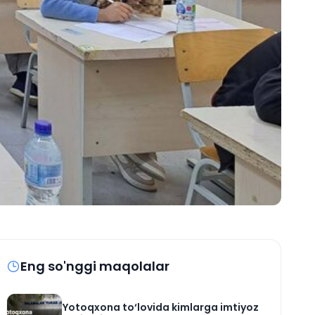
Eng so'nggi maqolalar
Yotoqxona to‘lovida kimlarga imtiyoz