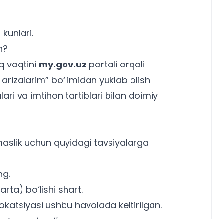
kunlari.
n?
q vaqtini
my.gov.uz
portali orqali
arizalarim” bo‘limidan yuklab olish
lari
va imtihon tartiblari bilan doimiy
slik uchun quyidagi tavsiyalarga
ng.
rta) bo‘lishi shart.
lokatsiyasi
ushbu havolada
keltirilgan.