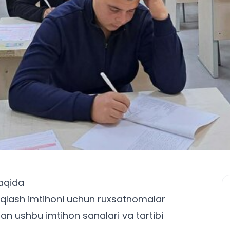
haqida
 aniqlash imtihoni uchun ruxsatnomalar
n ushbu imtihon sanalari va tartibi