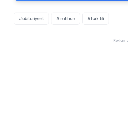
#abituriyent
#imtihon
#turk tili
Reklam