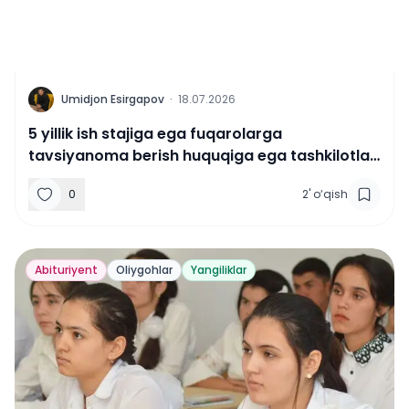
U
Umidjon Esirgapov
·
18.07.2026
5 yillik ish stajiga ega fuqarolarga
tavsiyanoma berish huquqiga ega tashkilotlar
ro‘yxati e’lon qilindi
0
2
'
o‘qish
Abituriyent
Oliygohlar
Yangiliklar