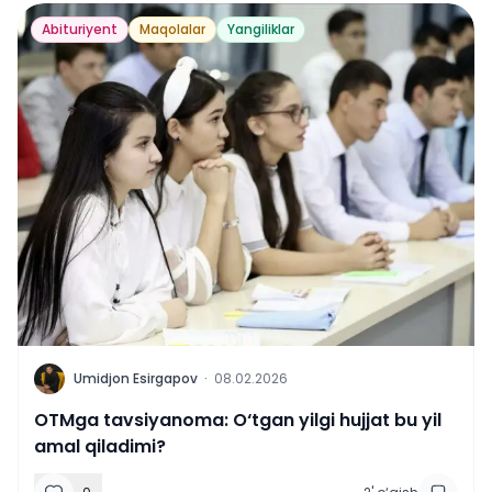
Abituriyent
Maqolalar
Yangiliklar
U
Umidjon Esirgapov
·
08.02.2026
OTMga tavsiyanoma: O‘tgan yilgi hujjat bu yil
amal qiladimi?