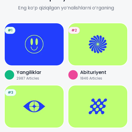
Eng ko‘p qiziqilgan yo‘nalishlarni o‘rganing
#1
#2
Yangiliklar
Abituriyent
2987
Articles
1846
Articles
#3