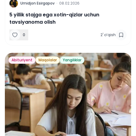
U
Umidjon Esirgapov
·
08.02.2026
5 yillik stajga ega xotin-qizlar uchun
tavsiyanoma olish
0
2
'
o‘qish
Abituriyent
Maqolalar
Yangiliklar