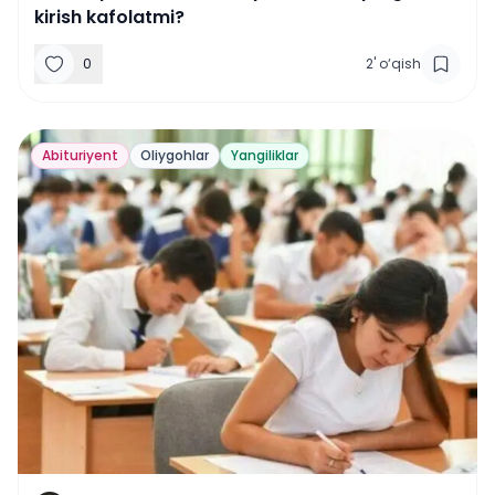
kirish kafolatmi?
0
2
'
o‘qish
Abituriyent
Oliygohlar
Yangiliklar