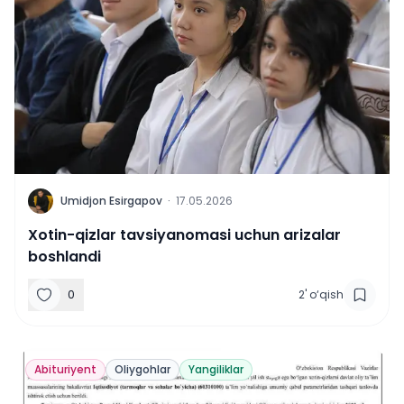
U
Umidjon Esirgapov
·
17.05.2026
Xotin-qizlar tavsiyanomasi uchun arizalar
boshlandi
0
2
'
o‘qish
Abituriyent
Oliygohlar
Yangiliklar