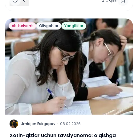
0
2
'
o‘qish
Abituriyent
Oliygohlar
Yangiliklar
U
Umidjon Esirgapov
·
08.02.2026
Xotin-qizlar uchun tavsiyanoma: o’qishga