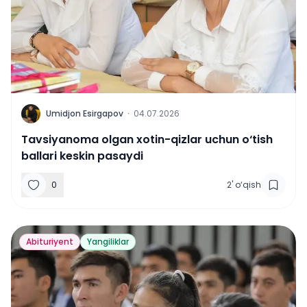
U
Umidjon Esirgapov
·
04.07.2026
Tavsiyanoma olgan xotin-qizlar uchun o‘tish
ballari keskin pasaydi
0
2
'
o‘qish
Abituriyent
Yangiliklar