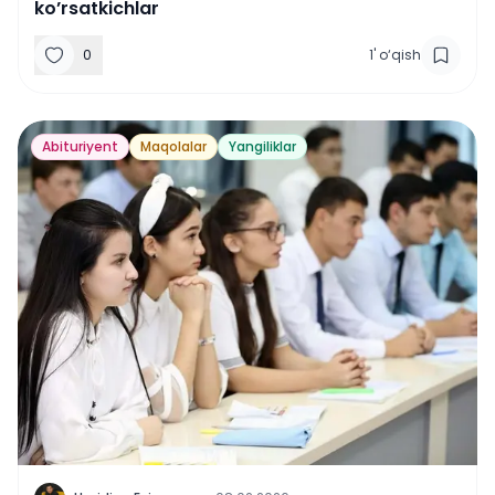
ko’rsatkichlar
0
1
'
o‘qish
Abituriyent
Maqolalar
Yangiliklar