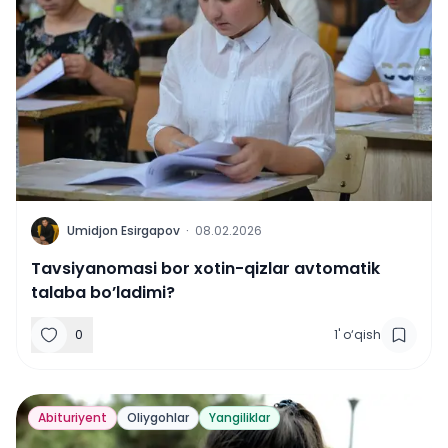
U
Umidjon Esirgapov
·
08.02.2026
Tavsiyanomasi bor xotin-qizlar avtomatik
talaba bo’ladimi?
0
1
'
o‘qish
Abituriyent
Oliygohlar
Yangiliklar