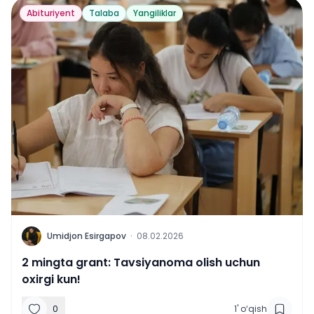
Abituriyent
Talaba
Yangiliklar
U
Umidjon Esirgapov
·
08.02.2026
2 mingta grant: Tavsiyanoma olish uchun
oxirgi kun!
0
1
'
o‘qish