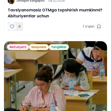
U
Umidjon Esirgapov
·
08.02.2026
Tavsiyanomasiz OTMga topshirish mumkinmi?
Abituriyentlar uchun
0
1
'
o‘qish
Abituriyent
Maqolalar
Yangiliklar