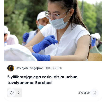
U
Umidjon Esirgapov
·
08.02.2026
5 yillik stajga ega xotin-qizlar uchun
tavsiyanoma: Barchasi
0
2
'
o‘qish