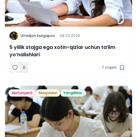
U
Umidjon Esirgapov
·
08.02.2026
5 yillik stajga ega xotin-qizlar uchun ta’lim
yo’nalishlari
0
1
'
o‘qish
Abituriyent
Maqolalar
Yangiliklar