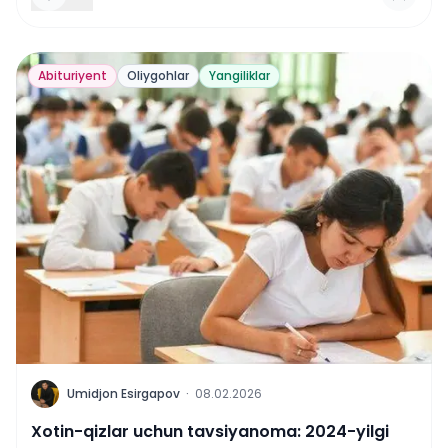
Abituriyent
Oliygohlar
Yangiliklar
U
Umidjon Esirgapov
·
08.02.2026
Xotin-qizlar uchun tavsiyanoma: 2024-yilgi