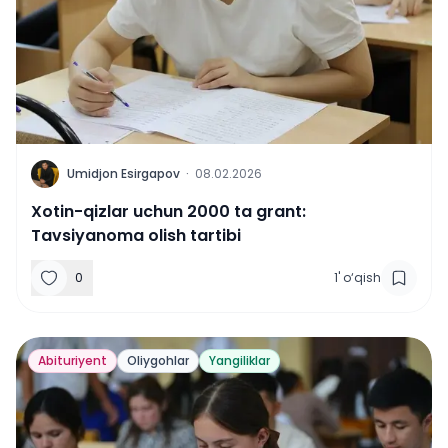
U
Umidjon Esirgapov
·
08.02.2026
Xotin-qizlar uchun 2000 ta grant:
Tavsiyanoma olish tartibi
0
1
'
o‘qish
Abituriyent
Oliygohlar
Yangiliklar