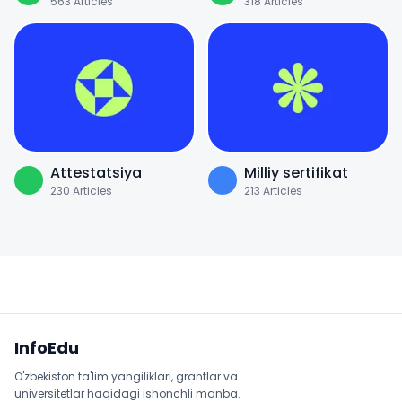
563
Articles
318
Articles
Attestatsiya
Milliy sertifikat
230
Articles
213
Articles
Sayt xaritasi
InfoEdu
O'zbekiston ta'lim yangiliklari, grantlar va
universitetlar haqidagi ishonchli manba.