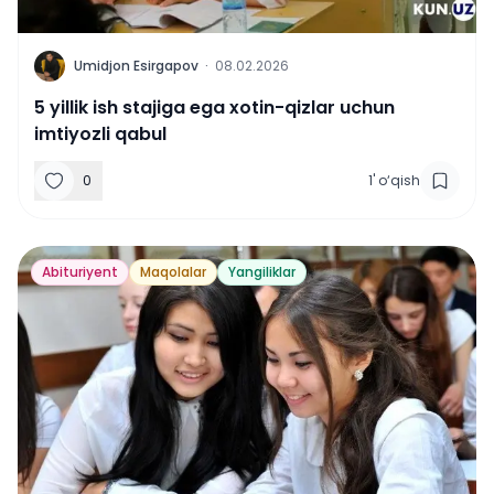
U
Umidjon Esirgapov
·
08.02.2026
5 yillik ish stajiga ega xotin-qizlar uchun
imtiyozli qabul
0
1
'
o‘qish
Abituriyent
Maqolalar
Yangiliklar