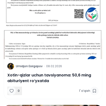
U
Umidjon Esirgapov
·
08.02.2026
Xotin-qizlar uchun tavsiyanoma: 50,6 ming
abituriyent ro‘yxatda
0
1
'
o‘qish