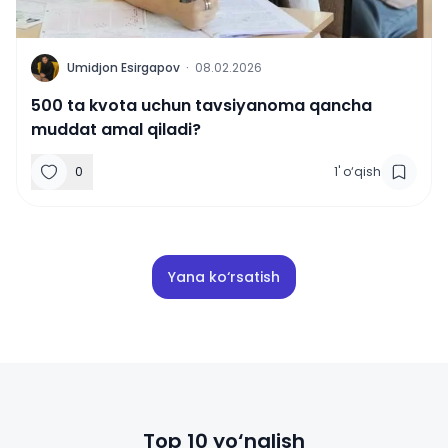
U
Umidjon Esirgapov
·
08.02.2026
500 ta kvota uchun tavsiyanoma qancha
muddat amal qiladi?
0
1
'
o‘qish
Yana ko‘rsatish
Top 10 yo‘nalish