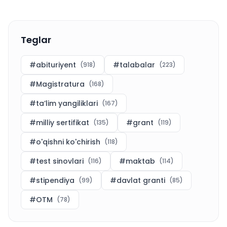
Teglar
#
abituriyent
#
talabalar
(
918
)
(
223
)
#
Magistratura
(
168
)
#
ta’lim yangiliklari
(
167
)
#
milliy sertifikat
#
grant
(
135
)
(
119
)
#
o'qishni ko'chirish
(
118
)
#
test sinovlari
#
maktab
(
116
)
(
114
)
#
stipendiya
#
davlat granti
(
99
)
(
85
)
#
OTM
(
78
)