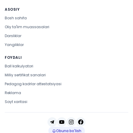
ASOSIY
Bosh sahifa
Oliy ta'lim muassasalari
Darsliklar
Yangiliklar
FOYDALI
Ball kalkulyatori
Milliy sertifikat sanalari
Pedagog kadrlar attestatsiyasi
Reklama
Sayt xaritasi
Obuna bo'lish