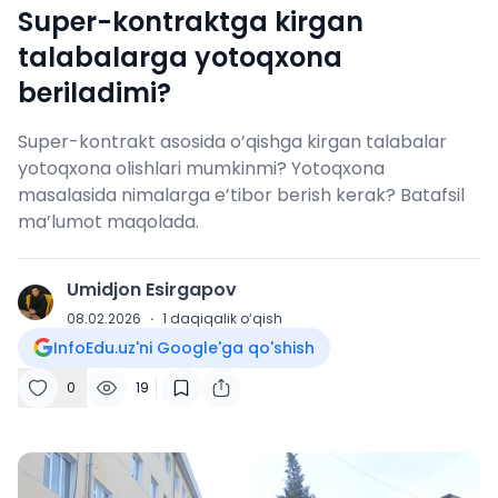
Super-kontraktga kirgan
talabalarga yotoqxona
beriladimi?
Super-kontrakt asosida o’qishga kirgan talabalar
yotoqxona olishlari mumkinmi? Yotoqxona
masalasida nimalarga e’tibor berish kerak? Batafsil
ma’lumot maqolada.
Umidjon Esirgapov
U
08.02.2026
·
1
daqiqalik o‘qish
InfoEdu.uz'ni Google'ga qo'shish
0
19