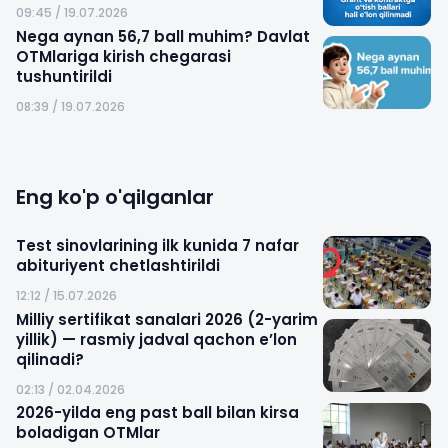
09:45 / 19.07.2026
Nega aynan 56,7 ball muhim? Davlat
OTMlariga kirish chegarasi
tushuntirildi
08:39 / 19.07.2026
Eng ko'p o'qilganlar
Test sinovlarining ilk kunida 7 nafar
abituriyent chetlashtirildi
12:12 / 15.07.2026
Milliy sertifikat sanalari 2026 (2-yarim
yillik) — rasmiy jadval qachon e’lon
qilinadi?
02:13 / 02.04.2026
2026-yilda eng past ball bilan kirsa
boladigan OTMlar