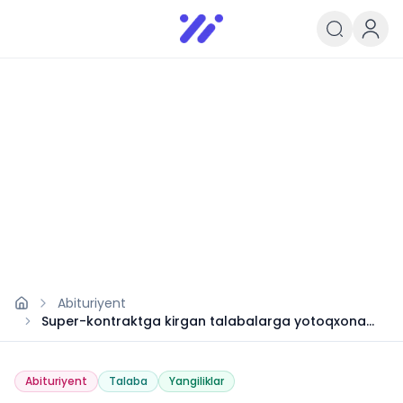
Infoedu
Ta&#039;lim xabarlari va yangili
Abituriyent
Super-kontraktga kirgan talabalarga yotoqxona
beriladimi?
Abituriyent
Talaba
Yangiliklar