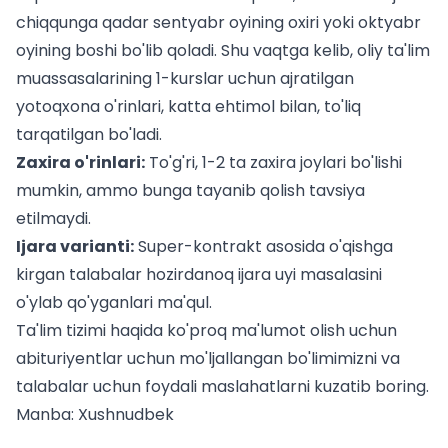
chiqqunga qadar sentyabr oyining oxiri yoki oktyabr
oyining boshi bo'lib qoladi. Shu vaqtga kelib, oliy ta'lim
muassasalarining 1-kurslar uchun ajratilgan
yotoqxona o'rinlari, katta ehtimol bilan, to'liq
tarqatilgan bo'ladi.
Zaxira o'rinlari:
To'g'ri, 1-2 ta zaxira joylari bo'lishi
mumkin, ammo bunga tayanib qolish tavsiya
etilmaydi.
Ijara varianti:
Super-kontrakt asosida o'qishga
kirgan talabalar hozirdanoq ijara uyi masalasini
o'ylab qo'yganlari ma'qul.
Ta'lim tizimi haqida ko'proq ma'lumot olish uchun
abituriyentlar uchun
mo'ljallangan bo'limimizni va
talabalar uchun
foydali maslahatlarni kuzatib boring.
Manba:
Xushnudbek