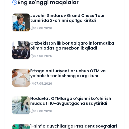
Eng so'nggi maqolalar
Javohir Sindarov Grand Chess Tour
turnirida 2-o‘rinni qo‘lga kiritdi
07.08.2026
O‘zbekiston ilk bor Xalqaro informatika
olimpiadasiga mezbonlik qiladi
07.08.2026
Ertaga abituriyentlar uchun OTM va
yo‘nalish tanlashning oxirgi kuni
07.08.2026
Nodavlat OTMlarga o‘qishni ko‘chirish
muddati 10-avgustgacha uzaytirildi
07.08.2026
1-sinf o‘quvchilariga Prezident sovg‘alari