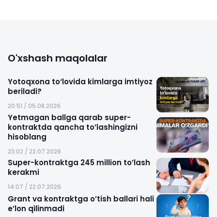
O'xshash maqolalar
Yotoqxona to‘lovida kimlarga imtiyoz
beriladi?
20:51 / 05.08.2026
Yetmagan ballga qarab super-
kontraktda qancha to’lashingizni
hisoblang
23:02 / 22.07.2026
Super-kontraktga 245 million to’lash
kerakmi
14:07 / 22.07.2026
Grant va kontraktga o’tish ballari hali
e’lon qilinmadi