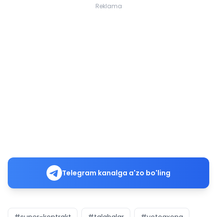
Reklama
Telegram kanalga a'zo bo'ling
#super-kontrakt
#talabalar
#yotoqxona