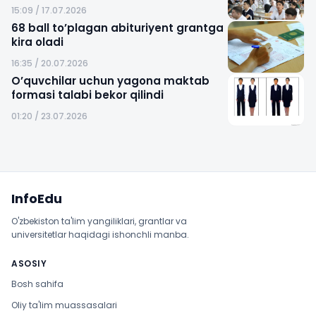
15:09 / 17.07.2026
68 ball to’plagan abituriyent grantga
kira oladi
16:35 / 20.07.2026
O’quvchilar uchun yagona maktab
formasi talabi bekor qilindi
01:20 / 23.07.2026
Sayt xaritasi
InfoEdu
O'zbekiston ta'lim yangiliklari, grantlar va
universitetlar haqidagi ishonchli manba.
ASOSIY
Bosh sahifa
Oliy ta'lim muassasalari