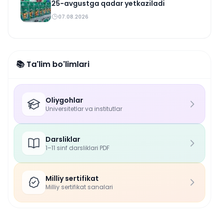
25-avgustga qadar yetkaziladi
07.08.2026
📚 Ta'lim bo'limlari
Oliygohlar
Universitetlar va institutlar
Darsliklar
1–11 sinf darsliklari PDF
Milliy sertifikat
Milliy sertifikat sanalari