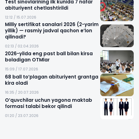
Test sinovlarining ilk kunida 7 nafar
abituriyent chetlashtirildi
12:12 / 15.07.2026
Milliy sertifikat sanalari 2026 (2-yarim
yillik) — rasmiy jadval qachon e’lon
qilinadi?
02:13 / 02.04.2026
2026-yilda eng past ball bilan kirsa
boladigan OTMlar
15:09 / 17.07.2026
68 ball to’plagan abituriyent grantga
kira oladi
16:35 / 20.07.2026
O’quvchilar uchun yagona maktab
formasi talabi bekor qilindi
01:20 / 23.07.2026