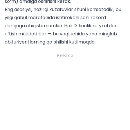
soʻm) amalga oshirishi kerak.
Eng asosiysi, hozirgi kuzatuvlar shuni koʻrsatadiki, bu
yilgi qabul marafonida ishtirokchi soni rekord
darajaga chiqishi mumkin. Hali 13 kunlik roʻyxatdan
oʻtish muddati bor — bu vaqt ichida yana minglab
abituriyentlarning qoʻshilishi kutilmoqda.
Reklama