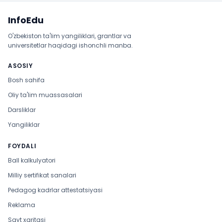
Sayt xaritasi
InfoEdu
O'zbekiston ta'lim yangiliklari, grantlar va
universitetlar haqidagi ishonchli manba.
ASOSIY
Bosh sahifa
Oliy ta'lim muassasalari
Darsliklar
Yangiliklar
FOYDALI
Ball kalkulyatori
Milliy sertifikat sanalari
Pedagog kadrlar attestatsiyasi
Reklama
Sayt xaritasi