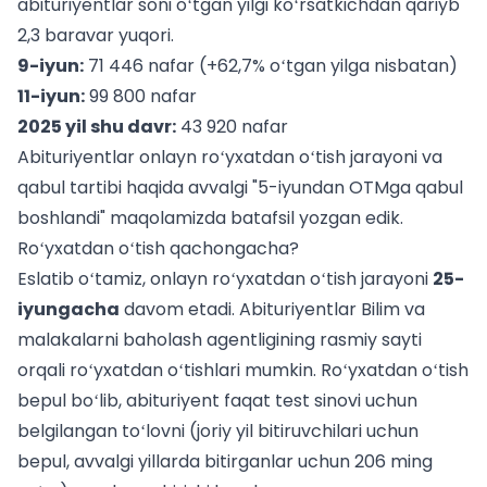
abituriyentlar soni oʻtgan yilgi koʻrsatkichdan qariyb
2,3 baravar yuqori.
9-iyun:
71 446 nafar (+62,7% oʻtgan yilga nisbatan)
11-iyun:
99 800 nafar
2025 yil shu davr:
43 920 nafar
Abituriyentlar onlayn roʻyxatdan oʻtish jarayoni va
qabul tartibi haqida avvalgi
"5-iyundan OTMga qabul
boshlandi"
maqolamizda batafsil yozgan edik.
Roʻyxatdan oʻtish qachongacha?
Eslatib oʻtamiz, onlayn roʻyxatdan oʻtish jarayoni
25-
iyungacha
davom etadi. Abituriyentlar Bilim va
malakalarni baholash agentligining rasmiy sayti
orqali roʻyxatdan oʻtishlari mumkin. Roʻyxatdan oʻtish
bepul boʻlib, abituriyent faqat test sinovi uchun
belgilangan toʻlovni (joriy yil bitiruvchilari uchun
bepul, avvalgi yillarda bitirganlar uchun 206 ming