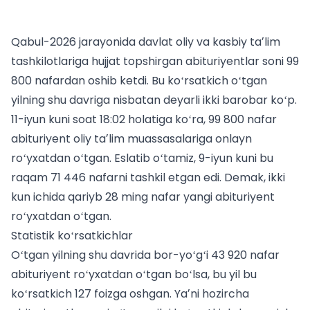
Qabul-2026 jarayonida davlat oliy va kasbiy taʼlim
tashkilotlariga hujjat topshirgan abituriyentlar soni 99
800 nafardan oshib ketdi. Bu koʻrsatkich oʻtgan
yilning shu davriga nisbatan deyarli ikki barobar koʻp.
11-iyun kuni soat 18:02 holatiga koʻra, 99 800 nafar
abituriyent oliy taʼlim muassasalariga onlayn
roʻyxatdan oʻtgan. Eslatib oʻtamiz, 9-iyun kuni bu
raqam 71 446 nafarni tashkil etgan edi. Demak, ikki
kun ichida qariyb 28 ming nafar yangi abituriyent
roʻyxatdan oʻtgan.
Statistik koʻrsatkichlar
Oʻtgan yilning shu davrida bor-yoʻgʻi 43 920 nafar
abituriyent roʻyxatdan oʻtgan boʻlsa, bu yil bu
koʻrsatkich 127 foizga oshgan. Yaʼni hozircha