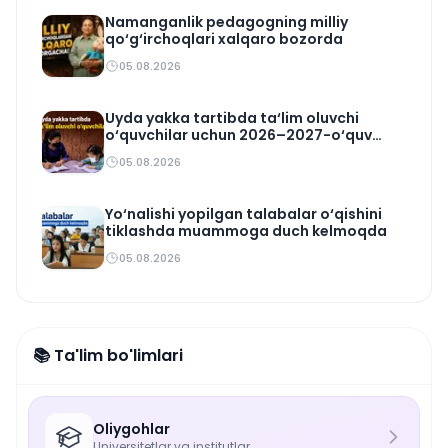
Namanganlik pedagogning milliy
qo‘g‘irchoqlari xalqaro bozorda
05.08.2026
Uyda yakka tartibda ta‘lim oluvchi
o‘quvchilar uchun 2026–2027-o‘quv
rejasi tasdiqlandi
05.08.2026
Yo‘nalishi yopilgan talabalar o‘qishini
tiklashda muammoga duch kelmoqda
05.08.2026
📚 Ta'lim bo'limlari
Oliygohlar
Universitetlar va institutlar