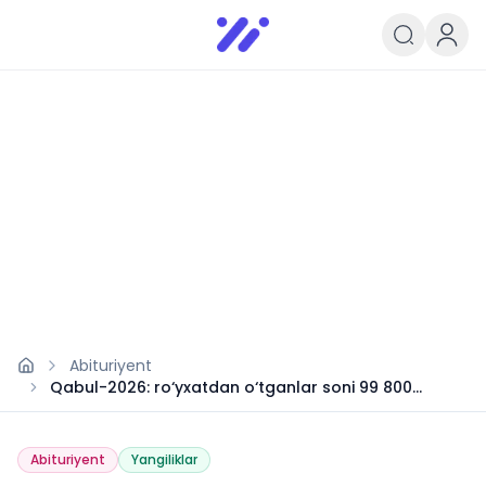
Infoedu
Ta&#039;lim xabarlari va yangili
Abituriyent
Qabul-2026: ro‘yxatdan o‘tganlar soni 99 800
nafarga yetdi
Abituriyent
Yangiliklar