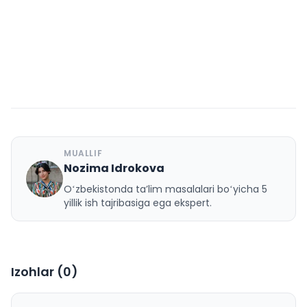
MUALLIF
Nozima Idrokova
N
Oʻzbekistonda taʼlim masalalari boʻyicha 5
yillik ish tajribasiga ega ekspert.
Izohlar (
0
)