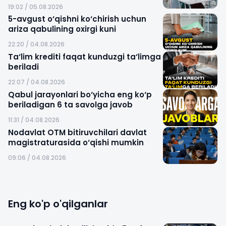
19:02 / 05.08.2026
5-avgust o‘qishni ko‘chirish uchun
ariza qabulining oxirgi kuni
22:20 / 04.08.2026
Ta‘lim krediti faqat kunduzgi ta‘limga
beriladi
22:07 / 04.08.2026
Qabul jarayonlari bo‘yicha eng ko‘p
beriladigan 6 ta savolga javob
11:31 / 04.08.2026
Nodavlat OTM bitiruvchilari davlat
magistraturasida o‘qishi mumkin
09:06 / 04.08.2026
Eng ko'p o'qilganlar