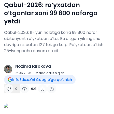
Qabul-2026: ro‘yxatdan
o‘tganlar soni 99 800 nafarga
yetdi
Qabul-2026: 11-iyun holatiga ko‘ra 99 800 nafar
abituriyent ro‘yxatdan o‘tdi. Bu o‘tgan yilning shu
davriga nisbatan 127 foizga ko‘p. Ro‘yxatdan o‘tish
25-iyungacha davom etadi.
Nozima Idrokova
N
12.06.2026
·
2
daqiqalik o‘qish
InfoEdu.uz'ni Google'ga qo'shish
0
623