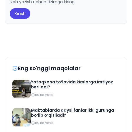
Izoh yozish uchun tizimga kiring.
Kirish
Eng so'nggi maqolalar
Yotoqxona to‘lovida kimlarga imtiyoz
beriladi?
05.08.2026
Maktablarda qaysi fanlar ikki guruhga
bo‘lib o‘qitiladi?
05.08.2026