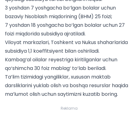
3 yoshdan 7 yoshgacha bo‘lgan bolalar uchun
bazaviy hisoblash miqdorining (BHM) 25 foizi;
7 yoshdan 18 yoshgacha bo‘lgan bolalar uchun 27
foizi miqdorida subsidiya ajratiladi.
Viloyat markazlari, Toshkent va Nukus shaharlarida
subsidiya 1,1 koeffitsiyent bilan oshiriladi.
Kambag‘al oilalar reyestriga kiritilganlar uchun
qo‘shimcha 30 foiz mablag‘ to‘lab beriladi.
Ta’lim tizimidagi yangiliklar, xususan
maktab
darsliklarini yuklab olish
va boshqa resurslar haqida
ma’lumot olish uchun saytimizni kuzatib boring.
Reklama