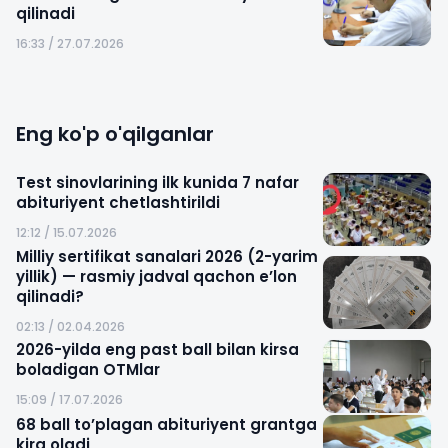
qilinadi
16:33 / 27.07.2026
Eng ko'p o'qilganlar
Test sinovlarining ilk kunida 7 nafar
abituriyent chetlashtirildi
12:12 / 15.07.2026
Milliy sertifikat sanalari 2026 (2-yarim
yillik) — rasmiy jadval qachon e’lon
qilinadi?
02:13 / 02.04.2026
2026-yilda eng past ball bilan kirsa
boladigan OTMlar
15:09 / 17.07.2026
68 ball to’plagan abituriyent grantga
kira oladi