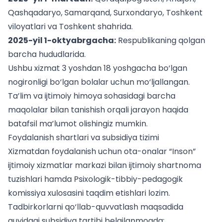
Qashqadaryo, Samarqand, Surxondaryo, Toshkent
viloyatlari va Toshkent shahrida.
2025-yil 1-oktyabrgacha:
Respublikaning qolgan
barcha hududlarida.
Ushbu xizmat 3 yoshdan 18 yoshgacha bo‘lgan
nogironligi bo‘lgan bolalar uchun mo‘ljallangan.
Ta’lim va ijtimoiy himoya sohasidagi
barcha
maqolalar
bilan tanishish orqali jarayon haqida
batafsil ma’lumot olishingiz mumkin.
Foydalanish shartlari va subsidiya tizimi
Xizmatdan foydalanish uchun ota-onalar “Inson”
ijtimoiy xizmatlar markazi bilan ijtimoiy shartnoma
tuzishlari hamda Psixologik-tibbiy-pedagogik
komissiya xulosasini taqdim etishlari lozim.
Tadbirkorlarni qo‘llab-quvvatlash maqsadida
quyidagi subsidiya tartibi belgilanmoqda: