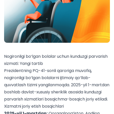
Nogironligi bo‘lgan bolalar uchun kunduzgi parvarish
xizmati: Yangi tartib
Prezidentning PQ-41-sonli qaroriga muvofiq,
nogironligi bo‘lgan bolalarni ijtimoiy qo‘llab-
quvvatlash tizimi yangilanmoqda. 2025-yil 1-martdan
boshlab davlat-xususiy sheriklik asosida kunduzgi
parvarish xizmatlari bosqichma-bosqich joriy etiladi.
Xizmatni joriy etish bosqichlari
2025-yil 1-martdan:
Qoraqalpog‘iston, Andijon,