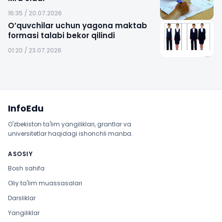
16:35 / 20.07.2026
O’quvchilar uchun yagona maktab
formasi talabi bekor qilindi
01:20 / 23.07.2026
Sayt xaritasi
InfoEdu
O'zbekiston ta'lim yangiliklari, grantlar va
universitetlar haqidagi ishonchli manba.
ASOSIY
Bosh sahifa
Oliy ta'lim muassasalari
Darsliklar
Yangiliklar