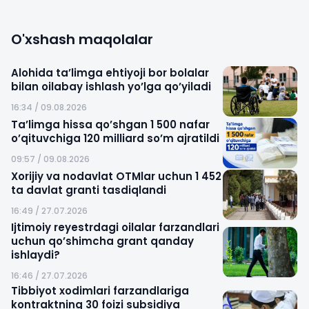
O'xshash maqolalar
Alohida ta’limga ehtiyoji bor bolalar
bilan oilabay ishlash yo’lga qo’yiladi
16:34 / 09.08.2026
Ta’limga hissa qo’shgan 1 500 nafar
o’qituvchiga 120 milliard so’m ajratildi
09:57 / 09.08.2026
Xorijiy va nodavlat OTMlar uchun 1 452
ta davlat granti tasdiqlandi
16:49 / 27.07.2026
Ijtimoiy reyestrdagi oilalar farzandlari
uchun qo’shimcha grant qanday
ishlaydi?
16:46 / 27.07.2026
Tibbiyot xodimlari farzandlariga
kontraktning 30 foizi subsidiya