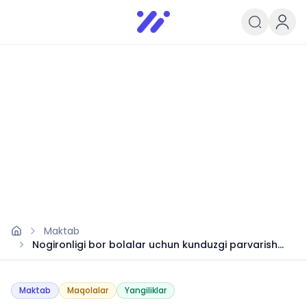
Infoedu
Ta&#039;lim xabarlari va yangili
Maktab
Nogironligi bor bolalar uchun kunduzgi parvarish
xizmati
Maktab
Maqolalar
Yangiliklar