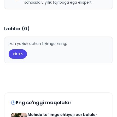
sohasida 5 yillik tajribaga ega ekspert.
Izohlar (
0
)
Izoh yozish uchun tizimga kiring.
Kirish
Eng so'nggi maqolalar
Alohida ta’limga ehtiyoji bor bolalar