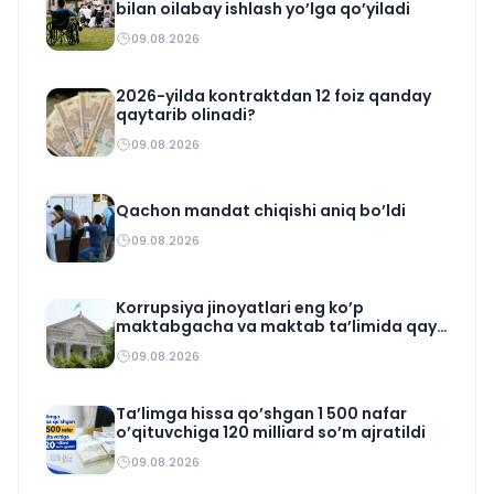
bilan oilabay ishlash yo’lga qo’yiladi
09.08.2026
2026-yilda kontraktdan 12 foiz qanday
qaytarib olinadi?
09.08.2026
Qachon mandat chiqishi aniq bo’ldi
09.08.2026
Korrupsiya jinoyatlari eng ko’p
maktabgacha va maktab ta’limida qayd
etildi
09.08.2026
Ta’limga hissa qo’shgan 1 500 nafar
o’qituvchiga 120 milliard so’m ajratildi
09.08.2026