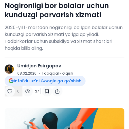
Nogironligi bor bolalar uchun
kunduzgi parvarish xizmati
2025-yil 1-martdan nogironligi bo‘lgan bolalar uchun
kunduzgi parvarish xizmati yo‘lga qo‘yiladi.
Tadbirkorlar uchun subsidiya va xizmat shartlari
haqida bilib oling.
Umidjon Esirgapov
U
08.02.2026
·
1
daqiqalik o‘qish
InfoEdu.uz'ni Google'ga qo'shish
0
27