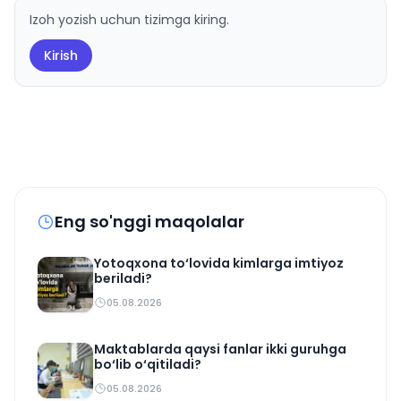
Izoh yozish uchun tizimga kiring.
Kirish
Eng so'nggi maqolalar
Yotoqxona to‘lovida kimlarga imtiyoz
beriladi?
05.08.2026
Maktablarda qaysi fanlar ikki guruhga
bo‘lib o‘qitiladi?
05.08.2026