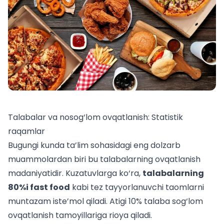
Talabalar va nosog‘lom ovqatlanish: Statistik
raqamlar
Bugungi kunda ta’lim sohasidagi eng dolzarb
muammolardan biri bu talabalarning ovqatlanish
madaniyatidir. Kuzatuvlarga ko‘ra,
talabalarning
80%i fast food
kabi tez tayyorlanuvchi taomlarni
muntazam iste’mol qiladi. Atigi 10% talaba sog‘lom
ovqatlanish tamoyillariga rioya qiladi.