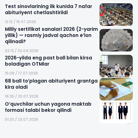
Test sinovlarining ilk kunida 7 nafar
abituriyent chetlashtirildi
12:12 / 15.07.2026
Milliy sertifikat sanalari 2026 (2-yarim
yillik) — rasmiy jadval qachon e’lon
qilinadi?
02:13 / 02.04.2026
2026-yilda eng past ball bilan kirsa
boladigan OTMlar
15:09 / 17.07.2026
68 ball to’plagan abituriyent grantga
kira oladi
16:35 / 20.07.2026
O’quvchilar uchun yagona maktab
formasi talabi bekor qilindi
01:20 / 23.07.2026