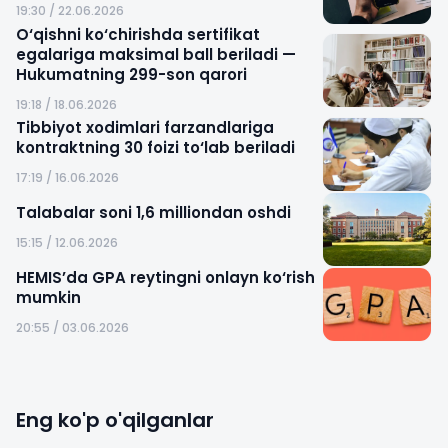
19:30 / 22.06.2026
O‘qishni ko‘chirishda sertifikat
egalariga maksimal ball beriladi —
Hukumatning 299-son qarori
19:18 / 18.06.2026
Tibbiyot xodimlari farzandlariga
kontraktning 30 foizi to‘lab beriladi
17:19 / 16.06.2026
Talabalar soni 1,6 milliondan oshdi
15:15 / 12.06.2026
HEMIS’da GPA reytingni onlayn ko‘rish
mumkin
20:55 / 03.06.2026
Eng ko'p o'qilganlar