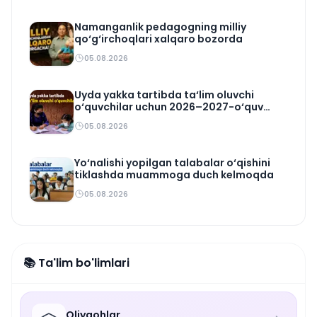
Namanganlik pedagogning milliy
qo‘g‘irchoqlari xalqaro bozorda
05.08.2026
Uyda yakka tartibda ta‘lim oluvchi
o‘quvchilar uchun 2026–2027-o‘quv
rejasi tasdiqlandi
05.08.2026
Yo‘nalishi yopilgan talabalar o‘qishini
tiklashda muammoga duch kelmoqda
05.08.2026
📚 Ta'lim bo'limlari
Oliygohlar