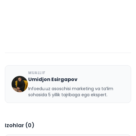
MUALLIF
Umidjon Esirgapov
U
Infoedu.uz asoschisi marketing va ta’lim
sohasida 5 yillik tajribaga ega ekspert.
Izohlar (
0
)