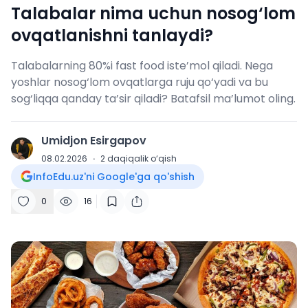
Talabalar nima uchun nosog‘lom
ovqatlanishni tanlaydi?
Talabalarning 80%i fast food iste’mol qiladi. Nega
yoshlar nosog‘lom ovqatlarga ruju qo‘yadi va bu
sog‘liqqa qanday ta’sir qiladi? Batafsil ma’lumot oling.
Umidjon Esirgapov
U
08.02.2026
·
2
daqiqalik o‘qish
InfoEdu.uz'ni Google'ga qo'shish
0
16