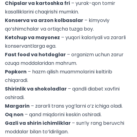
Chipslar va kartoshka fri
– yurak-qon tomir
kasalliklarini chaqirishi mumkin.
Konserva va arzon kolbasalar
– kimyoviy
qo‘shimchalar va ortiqcha tuzga boy.
Ketchup va mayonez
– yuqori kaloriyali va zararli
konservantlarga ega.
Fast food va hotdoglar
– organizm uchun zarur
ozuqa moddalaridan mahrum.
Popkorn
– hazm qilish muammolarini keltirib
chiqaradi.
Shirinlik va shokoladlar
– qandli diabet xavfini
oshiradi.
Margarin
– zararli trans yog‘larni o‘z ichiga oladi.
Oq non
– qand miqdorini keskin oshiradi.
Gazli va shirin ichimliklar
– sun’iy rang beruvchi
moddalar bilan to‘ldirilgan.