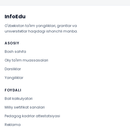
Sayt xaritasi
InfoEdu
O'zbekiston ta'lim yangiliklari, grantlar va
universitetlar haqidagi ishonchli manba.
ASOSIY
Bosh sahifa
Oliy ta'lim muassasalari
Darsliklar
Yangiliklar
FOYDALI
Ball kalkulyatori
Milliy sertifikat sanalari
Pedagog kadrlar attestatsiyasi
Reklama