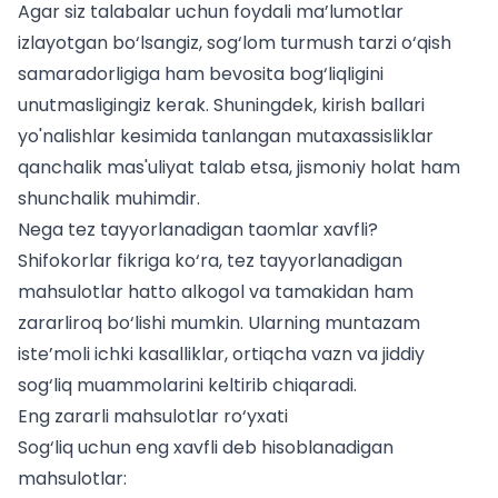
Agar siz
talabalar uchun
foydali ma’lumotlar
izlayotgan bo‘lsangiz, sog‘lom turmush tarzi o‘qish
samaradorligiga ham bevosita bog‘liqligini
unutmasligingiz kerak. Shuningdek,
kirish ballari
yo'nalishlar kesimida
tanlangan mutaxassisliklar
qanchalik mas'uliyat talab etsa, jismoniy holat ham
shunchalik muhimdir.
Nega tez tayyorlanadigan taomlar xavfli?
Shifokorlar fikriga ko‘ra, tez tayyorlanadigan
mahsulotlar hatto alkogol va tamakidan ham
zararliroq bo‘lishi mumkin. Ularning muntazam
iste’moli ichki kasalliklar, ortiqcha vazn va jiddiy
sog‘liq muammolarini keltirib chiqaradi.
Eng zararli mahsulotlar ro‘yxati
Sog‘liq uchun eng xavfli deb hisoblanadigan
mahsulotlar: