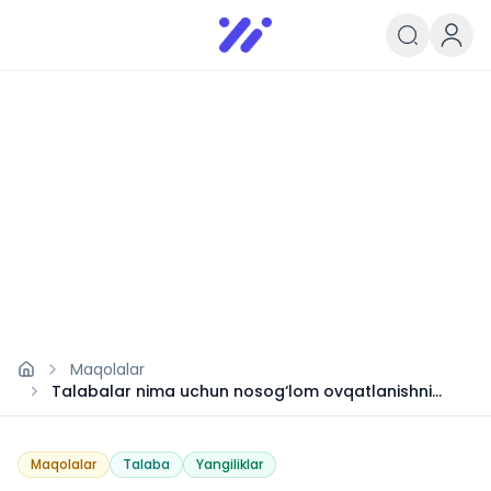
Infoedu
Ta&#039;lim xabarlari va yangili
Maqolalar
Talabalar nima uchun nosog‘lom ovqatlanishni
tanlaydi?
Maqolalar
Talaba
Yangiliklar