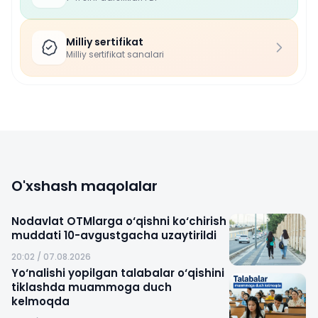
Milliy sertifikat
Milliy sertifikat sanalari
O'xshash maqolalar
Nodavlat OTMlarga o‘qishni ko‘chirish
muddati 10-avgustgacha uzaytirildi
20:02 / 07.08.2026
Yo‘nalishi yopilgan talabalar o‘qishini
tiklashda muammoga duch
kelmoqda