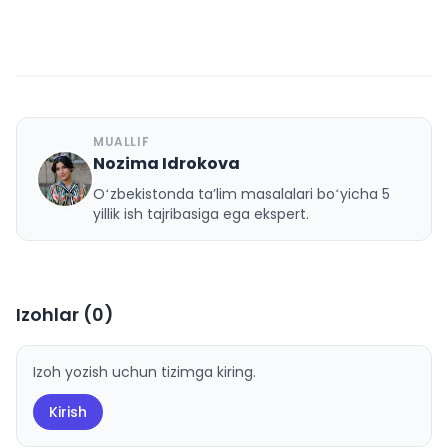
MUALLIF
Nozima Idrokova
N
Oʻzbekistonda taʼlim masalalari boʻyicha 5
yillik ish tajribasiga ega ekspert.
Izohlar (
0
)
Izoh yozish uchun tizimga kiring.
Kirish