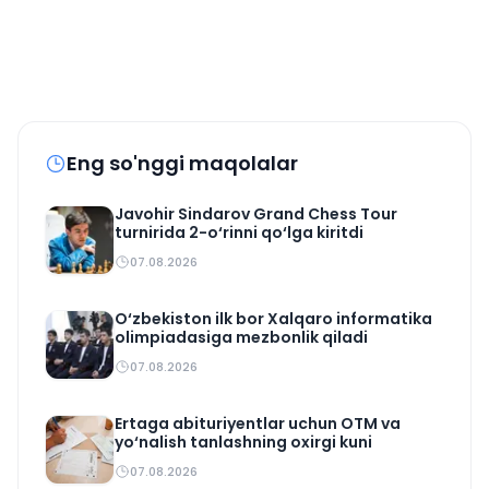
Eng so'nggi maqolalar
Javohir Sindarov Grand Chess Tour
turnirida 2-o‘rinni qo‘lga kiritdi
07.08.2026
O‘zbekiston ilk bor Xalqaro informatika
olimpiadasiga mezbonlik qiladi
07.08.2026
Ertaga abituriyentlar uchun OTM va
yo‘nalish tanlashning oxirgi kuni
07.08.2026