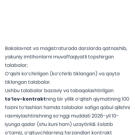
Bakalavriat va magistraturada darslarda qatnashib,
yakuniy imtihonlarni muvaffaqiyatli topshirgan
talabalar;
O‘qishi ko‘chirilgan (ko‘chirib tiklangan) va qayta
tiklangan talabalar.
Ushbu talabalar bazaviy va tabaqalashtirilgan
to‘lov-kontrakt
ning bir yillik o‘qitish qiymatining 100
foizini to‘lashlari hamda talabalar safiga qabul qilishni
rasmiylashtirishning so‘nggi muddati 2026-yil 10-
iyunga qadar (shu kuni ham) uzaytirildi. Eslatib
o‘tamiz,
o‘qituvchilarning farzandlari kontrakt