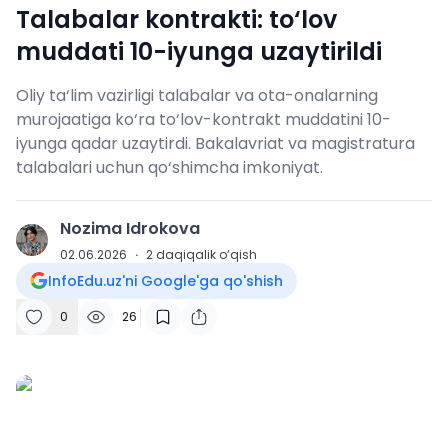
Talabalar kontrakti: to‘lov
muddati 10-iyunga uzaytirildi
Oliy ta‘lim vazirligi talabalar va ota-onalarning
murojaatiga ko‘ra to‘lov-kontrakt muddatini 10-
iyunga qadar uzaytirdi. Bakalavriat va magistratura
talabalari uchun qo‘shimcha imkoniyat.
Nozima Idrokova
N
02.06.2026
·
2
daqiqalik o‘qish
InfoEdu.uz'ni Google'ga qo'shish
0
26