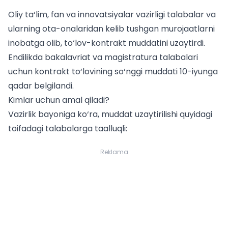
Oliy ta‘lim, fan va innovatsiyalar vazirligi talabalar va
ularning ota-onalaridan kelib tushgan murojaatlarni
inobatga olib, to‘lov-kontrakt muddatini uzaytirdi.
Endilikda bakalavriat va magistratura talabalari
uchun kontrakt to‘lovining so‘nggi muddati 10-iyunga
qadar belgilandi.
Kimlar uchun amal qiladi?
Vazirlik bayoniga ko‘ra, muddat uzaytirilishi quyidagi
toifadagi talabalarga taalluqli:
Reklama