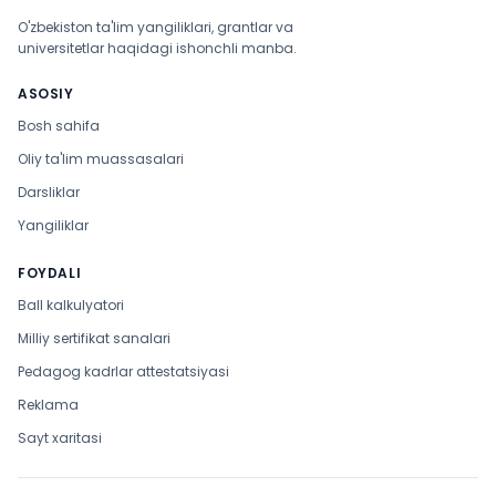
O'zbekiston ta'lim yangiliklari, grantlar va
universitetlar haqidagi ishonchli manba.
ASOSIY
Bosh sahifa
Oliy ta'lim muassasalari
Darsliklar
Yangiliklar
FOYDALI
Ball kalkulyatori
Milliy sertifikat sanalari
Pedagog kadrlar attestatsiyasi
Reklama
Sayt xaritasi