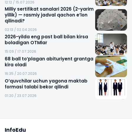
12:12 / 15.07.2026
Milliy sertifikat sanalari 2026 (2-yarim
yillik) — rasmiy jadval qachon e’lon
qilinadi?
02:13 / 02.04.2026
2026-yilda eng past ball bilan kirsa
boladigan OTMlar
15:09 / 17.07.2026
68 ball to’plagan abituriyent grantga
kira oladi
16:35 / 20.07.2026
O’quvchilar uchun yagona maktab
formasi talabi bekor qilindi
01:20 / 23.07.2026
Sayt xaritasi
InfoEdu