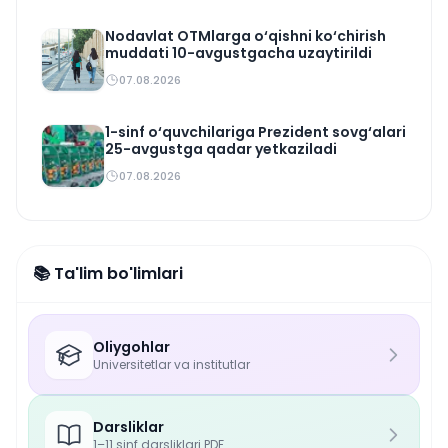
Nodavlat OTMlarga o‘qishni ko‘chirish
muddati 10-avgustgacha uzaytirildi
07.08.2026
1-sinf o‘quvchilariga Prezident sovg‘alari
25-avgustga qadar yetkaziladi
07.08.2026
📚 Ta'lim bo'limlari
Oliygohlar
Universitetlar va institutlar
Darsliklar
1–11 sinf darsliklari PDF