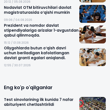
20:12 / 05.08.2026
Nodavlat OTM bitiruvchilari davlat
magistraturasida o‘qishi mumkin
09:06 / 04.08.2026
Prezident va nomdor davlat
stipendiyalariga arizalar 1-avgustdan
qabul qilinmoqda.
15:12 / 01.08.2026
Oliygohlarda butun o‘qish davri
uchun beriladigan kafolatlangan
davlat granti egalari aniqlandi.
12:55 / 30.07.2026
Eng ko'p o'qilganlar
Test sinovlarining ilk kunida 7 nafar
abituriyent chetlashtirildi