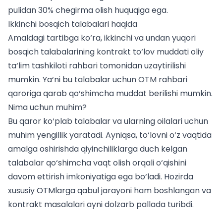
pulidan 30% chegirma olish huquqiga ega
.
Ikkinchi bosqich talabalari haqida
Amaldagi tartibga ko‘ra, ikkinchi va undan yuqori
bosqich talabalarining kontrakt to‘lov muddati oliy
ta‘lim tashkiloti rahbari tomonidan uzaytirilishi
mumkin. Ya‘ni bu talabalar uchun OTM rahbari
qaroriga qarab qo‘shimcha muddat berilishi mumkin.
Nima uchun muhim?
Bu qaror ko‘plab talabalar va ularning oilalari uchun
muhim yengillik yaratadi. Ayniqsa, to‘lovni o‘z vaqtida
amalga oshirishda qiyinchiliklarga duch kelgan
talabalar qo‘shimcha vaqt olish orqali o‘qishini
davom ettirish imkoniyatiga ega bo‘ladi. Hozirda
xususiy OTMlarga qabul jarayoni ham boshlangan
va
kontrakt masalalari ayni dolzarb pallada turibdi.