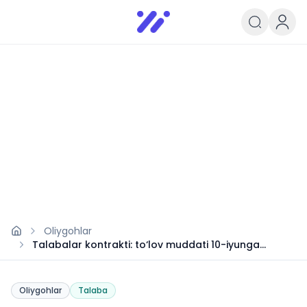
Infoedu
Ta&#039;lim xabarlari va yangili
Oliygohlar
Talabalar kontrakti: to‘lov muddati 10-iyunga
uzaytirildi
Oliygohlar
Talaba