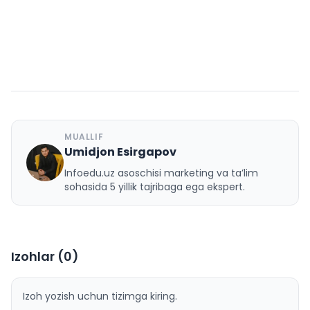
MUALLIF
Umidjon Esirgapov
U
Infoedu.uz asoschisi marketing va ta’lim
sohasida 5 yillik tajribaga ega ekspert.
Izohlar (
0
)
Izoh yozish uchun tizimga kiring.