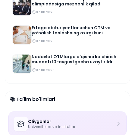
olimpiadasiga mezbonlik qiladi
07.08.2026
Ertaga abituriyentlar uchun OTM va
yo‘nalish tanlashning oxirgi kuni
07.08.2026
Nodavlat OTMlarga o‘qishni ko‘chirish
muddati 10-avgustgacha uzaytirildi
07.08.2026
📚 Ta'lim bo'limlari
Oliygohlar
Universitetlar va institutlar