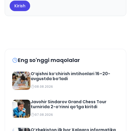
Kirish
Eng so'nggi maqolalar
O‘qishni ko‘chirish imtihonlari 16–20-
avgustda bo‘ladi
08.08.2026
Javohir Sindarov Grand Chess Tour
turnirida 2-o‘rinni qo‘lga kiritdi
07.08.2026
O‘zbekiston ilk bor Xalqaro informatika