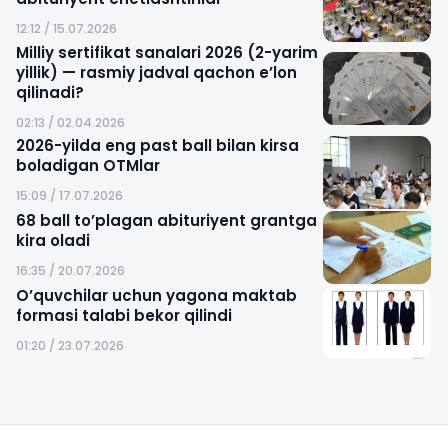
12:12 / 15.07.2026
Milliy sertifikat sanalari 2026 (2-yarim
yillik) — rasmiy jadval qachon e’lon
qilinadi?
02:13 / 02.04.2026
2026-yilda eng past ball bilan kirsa
boladigan OTMlar
15:09 / 17.07.2026
68 ball to’plagan abituriyent grantga
kira oladi
16:35 / 20.07.2026
O’quvchilar uchun yagona maktab
formasi talabi bekor qilindi
01:20 / 23.07.2026
Sayt xaritasi