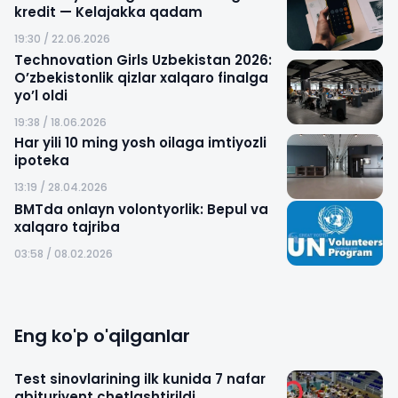
kredit — Kelajakka qadam
19:30 / 22.06.2026
Technovation Girls Uzbekistan 2026:
O’zbekistonlik qizlar xalqaro finalga
yo’l oldi
19:38 / 18.06.2026
Har yili 10 ming yosh oilaga imtiyozli
ipoteka
13:19 / 28.04.2026
BMTda onlayn volontyorlik: Bepul va
xalqaro tajriba
03:58 / 08.02.2026
Eng ko'p o'qilganlar
Test sinovlarining ilk kunida 7 nafar
abituriyent chetlashtirildi