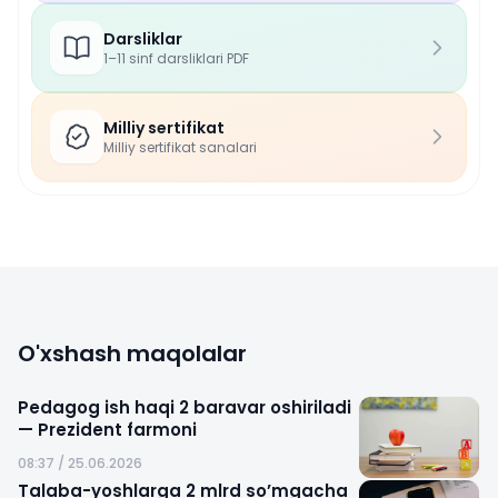
Darsliklar
1–11 sinf darsliklari PDF
Milliy sertifikat
Milliy sertifikat sanalari
O'xshash maqolalar
Pedagog ish haqi 2 baravar oshiriladi
— Prezident farmoni
08:37 / 25.06.2026
Talaba-yoshlarga 2 mlrd so’mgacha