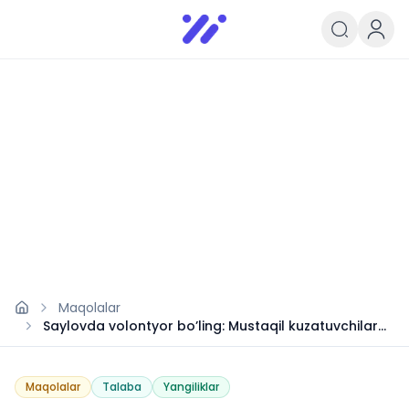
Infoedu
Ta&#039;lim xabarlari va yangili
Maqolalar
Saylovda volontyor bo’ling: Mustaqil kuzatuvchilar
guruhi
Maqolalar
Talaba
Yangiliklar