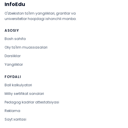
InfoEdu
O'zbekiston ta'lim yangiliklari, grantlar va
universitetlar haqidagi ishonchli manba.
ASOSIY
Bosh sahifa
Oliy ta'lim muassasalari
Darsliklar
Yangiliklar
FOYDALI
Ball kalkulyatori
Milliy sertifikat sanalari
Pedagog kadrlar attestatsiyasi
Reklama
Sayt xaritasi