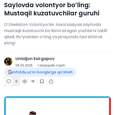
Saylovda volontyor bo’ling:
Mustaqil kuzatuvchilar guruhi
O‘zbekiston Volontyorlar Assotsasiyasi saylovda
mustaqil kuzatuvchi bo‘lishni istagan yoshlarni taklif
qiladi. Ro‘yxatdan o‘ting va jarayonda faol ishtirok
eting!
Umidjon Esirgapov
U
08.02.2026
·
1
daqiqalik o‘qish
InfoEdu.uz'ni Google'ga qo'shish
0
19