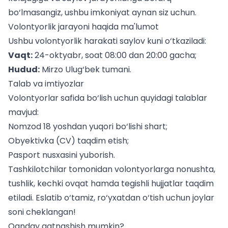
bo‘lmasangiz, ushbu imkoniyat aynan siz uchun.
Volontyorlik jarayoni haqida ma'lumot
Ushbu volontyorlik harakati saylov kuni o‘tkaziladi:
Vaqt:
24-oktyabr, soat 08:00 dan 20:00 gacha;
Hudud:
Mirzo Ulug‘bek tumani.
Talab va imtiyozlar
Volontyorlar safida bo‘lish uchun quyidagi talablar
mavjud:
Nomzod 18 yoshdan yuqori bo‘lishi shart;
Obyektivka (CV) taqdim etish;
Pasport nusxasini yuborish.
Tashkilotchilar tomonidan volontyorlarga nonushta,
tushlik, kechki ovqat hamda tegishli hujjatlar taqdim
etiladi. Eslatib o‘tamiz, ro‘yxatdan o‘tish uchun joylar
soni cheklangan!
Qanday qatnashish mumkin?