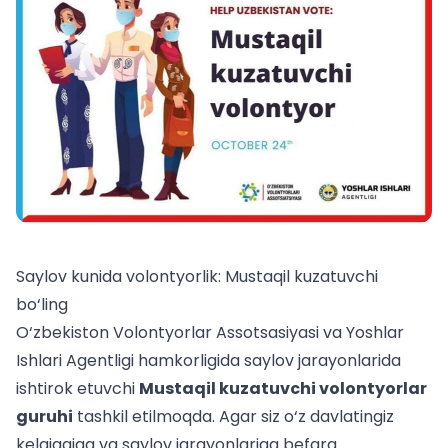
Saylov kunida volontyorlik: Mustaqil kuzatuvchi
bo‘ling
O‘zbekiston Volontyorlar Assotsasiyasi va Yoshlar
Ishlari Agentligi hamkorligida saylov jarayonlarida
ishtirok etuvchi
Mustaqil kuzatuvchi volontyorlar
guruhi
tashkil etilmoqda. Agar siz o‘z davlatingiz
kelajagiga va saylov jarayonlariga befarq