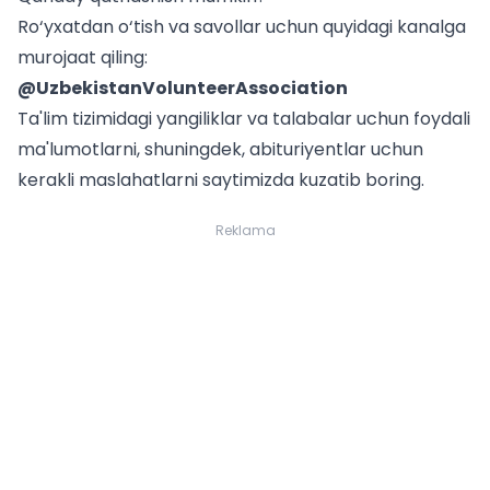
Ro‘yxatdan o‘tish va savollar uchun quyidagi kanalga
murojaat qiling:
@UzbekistanVolunteerAssociation
Ta'lim tizimidagi yangiliklar va
talabalar uchun
foydali
ma'lumotlarni, shuningdek,
abituriyentlar uchun
kerakli maslahatlarni saytimizda kuzatib boring.
Reklama