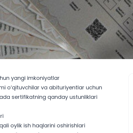
 uchun yangi imkoniyatlar
izimi o‘qituvchilar va abituriyentlar uchun
da sertifikatning qanday ustunliklari
ri
li oylik ish haqlarini oshirishlari