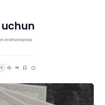
r uchun
ish imtihonlarida
0
96