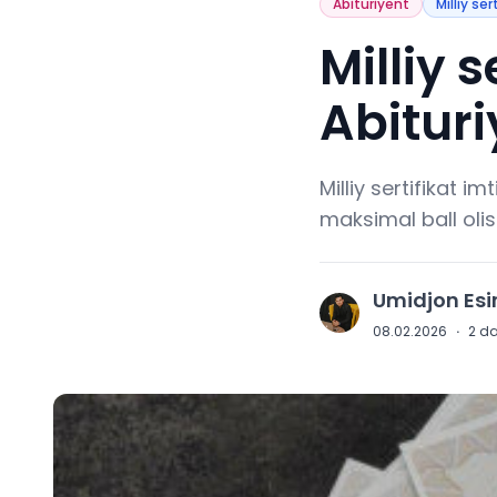
Abituriyent
Milliy ser
Milliy s
Abituri
Milliy sertifikat i
maksimal ball olis
Umidjon Es
U
08.02.2026
·
2
da