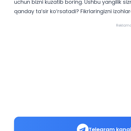
uchun bizni kuzatib boring. Ushbu yangilik siz
qanday ta’sir ko‘rsatadi? Fikrlaringizni izohla
Reklam
Telegram kanal