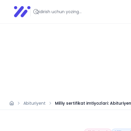
Infoedu
Ta&#039;lim xabarlari va yangiliklari
Abituriyent
Milliy sertifikat imtiyozlari: Abituriy