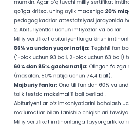
mumkin. Agar o‘qituvchi milliy sertifikat imti
qo‘lga kiritsa, uning oylik maoshiga
20% miq
pedagog kadrlar attestatsiyasi
jarayonida h
2. Abituriyentlar uchun imtiyozlar va ballar
Milliy sertifikat abituriyentlarga kirish imtihon
86% va undan yuqori natija:
Tegishli fan bo
(1-blok uchun 93 ball, 2-blok uchun 63 ball) t
60% dan 85% gacha natija:
Olingan foizga n
(masalan, 80% natija uchun 74,4 ball).
Majburiy fanlar:
Ona tili fanidan 60% va unda
talik testda maksimal 11 ball beriladi.
Abituriyentlar o‘z imkoniyatlarini baholash 
ma’lumotlar bilan tanishib chiqishlari tavsiya 
Milliy sertifikat imtihonlariga tayyorgarlik ko