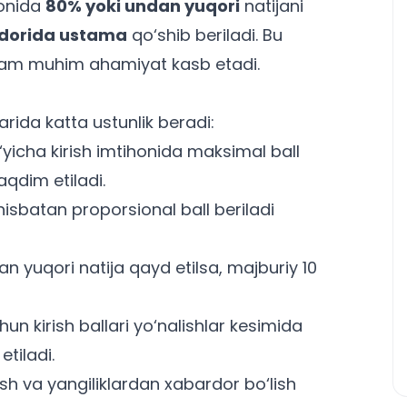
honida
80% yoki undan yuqori
natijani
dorida ustama
qo‘shib beriladi. Bu
am muhim ahamiyat kasb etadi.
larida katta ustunlik beradi:
‘yicha kirish imtihonida maksimal ball
aqdim etiladi.
isbatan proporsional ball beriladi
n yuqori natija qayd etilsa, majburiy 10
uchun
kirish ballari yo‘nalishlar kesimida
etiladi.
‘rish va yangiliklardan xabardor bo‘lish