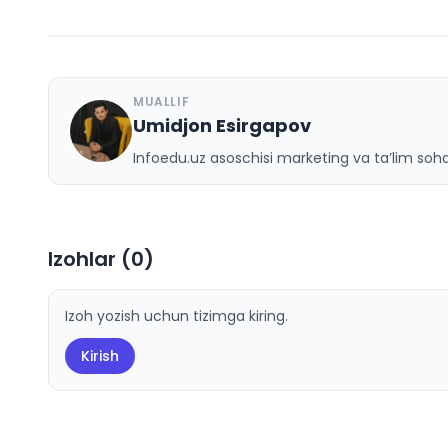
MUALLIF
Umidjon Esirgapov
U
Infoedu.uz asoschisi marketing va ta’lim sohas
Izohlar (
0
)
Izoh yozish uchun tizimga kiring.
Kirish