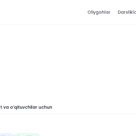
Oliygohlar
Darslikl
ent va o’qituvchilar uchun