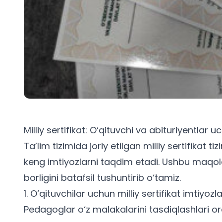
Milliy sertifikat: O‘qituvchi va abituriyentlar
Ta’lim tizimida joriy etilgan milliy sertifikat t
keng imtiyozlarni taqdim etadi. Ushbu maqola
borligini batafsil tushuntirib o‘tamiz.
1. O‘qituvchilar uchun milliy sertifikat imtiyozla
Pedagoglar o‘z malakalarini tasdiqlashlari orqa