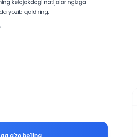
ning kelajakdagi natijalaringizga
rda yozib qoldiring.
a
ga a'zo bo'ling