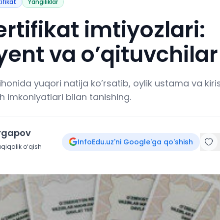
tifikat
Yangiliklar
ertifikat imtiyozlari:
yent va o’qituvchila
mtihonida yuqori natija ko’rsatib, oylik ustama va kir
h imkoniyatlari bilan tanishing.
irgapov
InfoEdu.uz'ni Google'ga qo'shish
qiqalik o‘qish