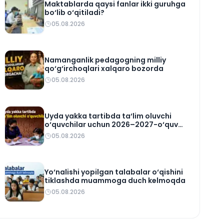
Maktablarda qaysi fanlar ikki guruhga
bo‘lib o‘qitiladi?
05.08.2026
Namanganlik pedagogning milliy
qo‘g‘irchoqlari xalqaro bozorda
05.08.2026
Uyda yakka tartibda ta‘lim oluvchi
o‘quvchilar uchun 2026–2027-o‘quv
rejasi tasdiqlandi
05.08.2026
Yo‘nalishi yopilgan talabalar o‘qishini
tiklashda muammoga duch kelmoqda
05.08.2026