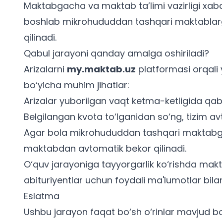
Maktabgacha va maktab ta’limi vazirligi xabar
boshlab mikrohududdan tashqari maktablarga
qilinadi.
Qabul jarayoni qanday amalga oshiriladi?
Arizalarni
my.maktab.uz
platformasi orqali
bo‘yicha muhim jihatlar:
Arizalar yuborilgan vaqt ketma-ketligida qabu
Belgilangan kvota to‘lganidan so‘ng, tizim av
Agar bola mikrohududdan tashqari maktabga 
maktabdan avtomatik bekor qilinadi.
O‘quv jarayoniga tayyorgarlik ko‘rishda
makta
abituriyentlar uchun
foydali ma'lumotlar bila
Eslatma
Ushbu jarayon faqat bo‘sh o‘rinlar mavjud bo