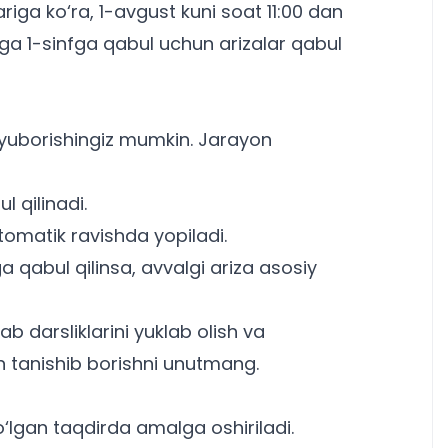
iga ko‘ra, 1-avgust kuni soat 11:00 dan
 1-sinfga qabul uchun arizalar qabul
 yuborishingiz mumkin. Jarayon
l qilinadi.
tomatik ravishda yopiladi.
qabul qilinsa, avvalgi ariza asosiy
b darsliklarini yuklab olish
va
n tanishib borishni unutmang.
‘lgan taqdirda amalga oshiriladi.