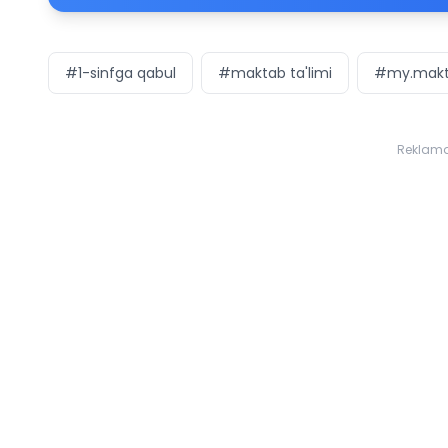
#1-sinfga qabul
#maktab ta'limi
#my.makt
Reklam