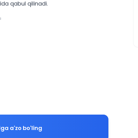
ida qabul qilinadi.
a
ga a'zo bo'ling