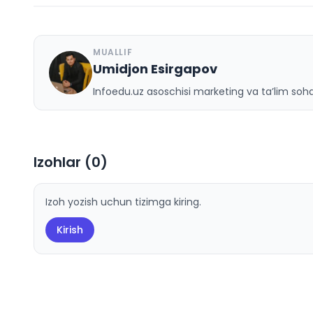
MUALLIF
Umidjon Esirgapov
U
Infoedu.uz asoschisi marketing va ta’lim sohas
Izohlar (
0
)
Izoh yozish uchun tizimga kiring.
Kirish