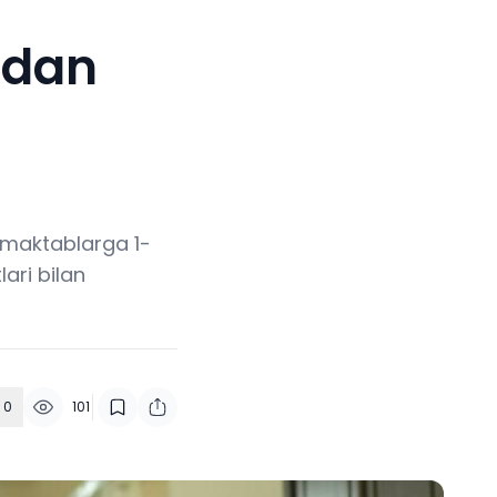
ddan
 maktablarga 1-
ari bilan
0
101