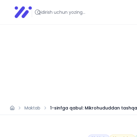
Infoedu
Ta&#039;lim xabarlari va yangiliklari
Maktab
1-sinfga qabul: Mikrohududdan tashqa