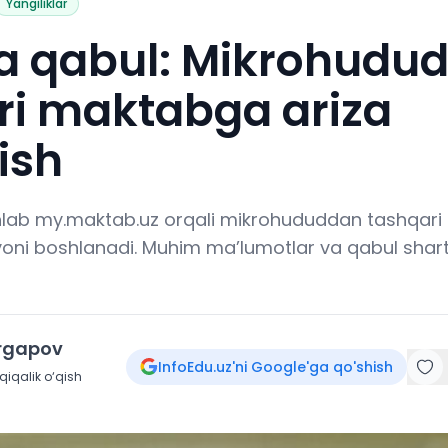
Yangiliklar
ga qabul: Mikrohudu
ri maktabga ariza
ish
lab my.maktab.uz orqali mikrohududdan tashqari
yoni boshlanadi. Muhim ma’lumotlar va qabul shartl
irgapov
InfoEdu.uz'ni Google'ga qo'shish
iqalik o‘qish