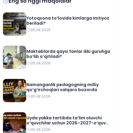
Eng so'nggi maqolalar
Yotoqxona to‘lovida kimlarga imtiyoz
beriladi?
05.08.2026
Maktablarda qaysi fanlar ikki guruhga
bo‘lib o‘qitiladi?
05.08.2026
Namanganlik pedagogning milliy
qo‘g‘irchoqlari xalqaro bozorda
05.08.2026
Uyda yakka tartibda ta‘lim oluvchi
o‘quvchilar uchun 2026–2027-o‘quv
rejasi tasdiqlandi
05.08.2026