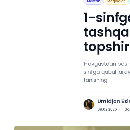
Maktab
Maqolalar
1-sinf
tashqa
topshir
1-avgustdan bosh
sinfga qabul jara
tanishing.
Umidjon Es
U
08.02.2026
·
1
daq