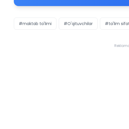
#maktab ta'limi
#O'qituvchilar
#ta'lim sifat
Reklam