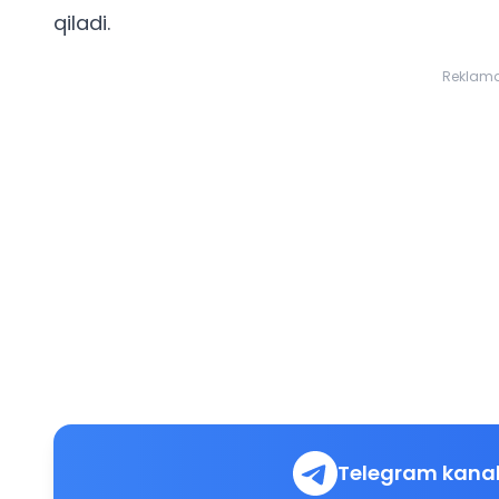
qiladi.
Reklam
Telegram kanal