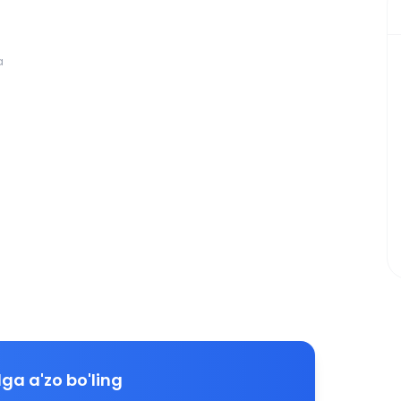
a
ga a'zo bo'ling