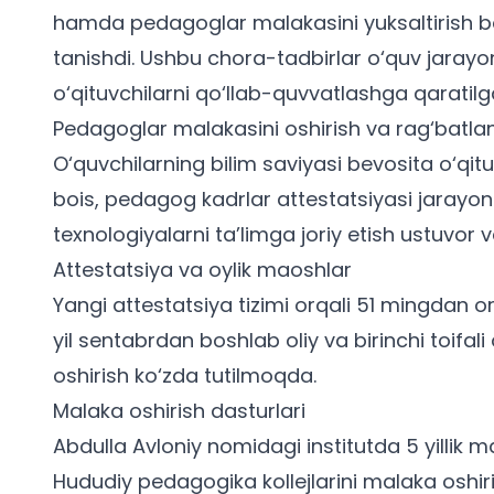
hamda pedagoglar malakasini yuksaltirish bo
tanishdi. Ushbu chora-tadbirlar o‘quv jarayo
o‘qituvchilarni qo‘llab-quvvatlashga qaratilg
Pedagoglar malakasini oshirish va rag‘batlan
O‘quvchilarning bilim saviyasi bevosita o‘qit
bois,
pedagog kadrlar attestatsiyasi
jarayonl
texnologiyalarni ta’limga joriy etish ustuvor 
Attestatsiya va oylik maoshlar
Yangi attestatsiya tizimi orqali 51 mingdan ort
yil sentabrdan boshlab oliy va birinchi toifali
oshirish ko‘zda tutilmoqda.
Malaka oshirish dasturlari
Abdulla Avloniy nomidagi institutda 5 yillik ma
Hududiy pedagogika kollejlarini malaka oshiri