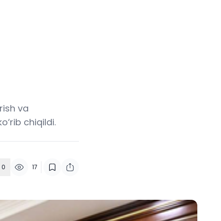
rish va
‘rib chiqildi.
0
17