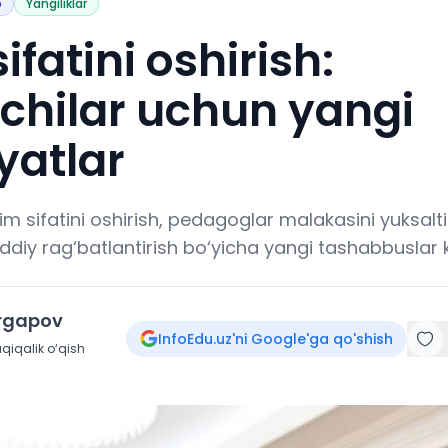
b
Yangiliklar
ifatini oshirish:
vchilar uchun yangi
yatlar
im sifatini oshirish, pedagoglar malakasini yuksalti
ddiy rag‘batlantirish bo‘yicha yangi tashabbuslar ko
irgapov
InfoEdu.uz'ni Google'ga qo'shish
qiqalik o‘qish