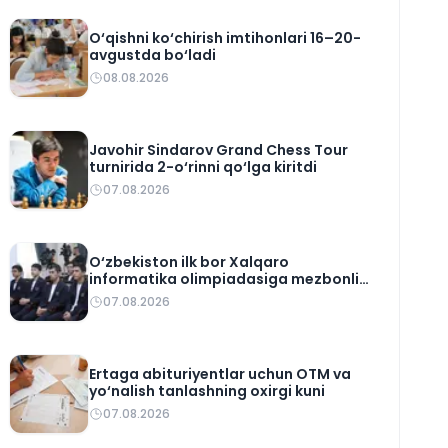
O‘qishni ko‘chirish imtihonlari 16–20-
avgustda bo‘ladi
08.08.2026
Javohir Sindarov Grand Chess Tour
turnirida 2-o‘rinni qo‘lga kiritdi
07.08.2026
O‘zbekiston ilk bor Xalqaro
informatika olimpiadasiga mezbonlik
qiladi
07.08.2026
Ertaga abituriyentlar uchun OTM va
yo‘nalish tanlashning oxirgi kuni
07.08.2026