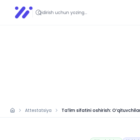
Infoedu
Ta&#039;lim xabarlari va yangiliklari
Attestatsiya
Ta’lim sifatini oshirish: O‘qituvchi