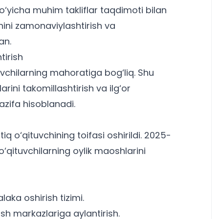
‘yicha muhim takliflar taqdimoti bilan
nini zamonaviylashtirish va
an.
tirish
uvchilarning mahoratiga bog‘liq. Shu
arini takomillashtirish va ilg‘or
vazifa hisoblanadi.
iq o‘qituvchining toifasi oshirildi. 2025-
 o‘qituvchilarning oylik maoshlarini
laka oshirish tizimi.
sh markazlariga aylantirish.