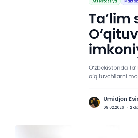
Attestatsiya
Makta
Ta’lim s
O‘qitu
imkoni
O‘zbekistonda ta’l
o‘qituvchilarni mo
Umidjon Es
U
08.02.2026
·
2
da