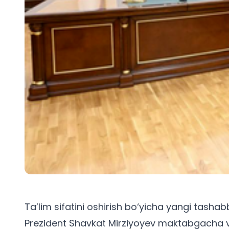
Ta’lim sifatini oshirish bo‘yicha yangi tashab
Prezident Shavkat Mirziyoyev maktabgacha va 