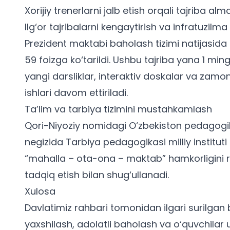
Xorijiy trenerlarni jalb etish orqali tajriba alm
Ilg‘or tajribalarni kengaytirish va infratuzilma
Prezident maktabi baholash tizimi natijasida o
59 foizga ko‘tarildi. Ushbu tajriba yana 1 min
yangi darsliklar
, interaktiv doskalar va zamon
ishlari davom ettiriladi.
Ta’lim va tarbiya tizimini mustahkamlash
Qori-Niyoziy nomidagi O‘zbekiston pedagogika 
negizida Tarbiya pedagogikasi milliy instituti 
“mahalla – ota-ona – maktab” hamkorligini riv
tadqiq etish bilan shug‘ullanadi.
Xulosa
Davlatimiz rahbari tomonidan ilgari surilgan 
yaxshilash, adolatli baholash va o‘quvchilar 