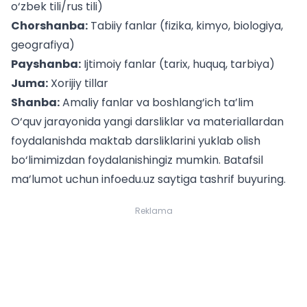
o‘zbek tili/rus tili)
Chorshanba:
Tabiiy fanlar (fizika, kimyo, biologiya,
geografiya)
Payshanba:
Ijtimoiy fanlar (tarix, huquq, tarbiya)
Juma:
Xorijiy tillar
Shanba:
Amaliy fanlar va boshlang‘ich ta’lim
O‘quv jarayonida yangi darsliklar va materiallardan
foydalanishda
maktab darsliklarini yuklab olish
bo‘limimizdan foydalanishingiz mumkin. Batafsil
ma’lumot uchun infoedu.uz saytiga tashrif buyuring.
Reklama