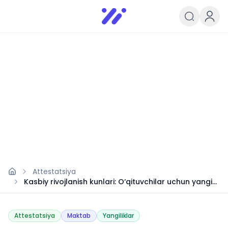
Infoedu
Ta&#039;lim xabarlari va yangili
Attestatsiya
Kasbiy rivojlanish kunlari: O‘qituvchilar uchun yangi
tizim
Attestatsiya
Maktab
Yangiliklar