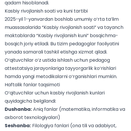
qadam hisoblanadi.
Kasbiy rivojlanish soati va kuni tartibi
2025-yil 1-yanvardan boshlab umumiy o‘rta ta’lim
muassasalarida “Kasbiy rivojlanish soati” va tayanch
maktablarda “Kasbiy rivojlanish kuni” bosqichma-
bosqich joriy etiladi. Bu tizim pedagoglar faoliyatini
yanada samarali tashkil etishga xizmat qiladi.
O‘qituvchilar o‘z ustida ishlash uchun
pedagog
attestatsiya
jarayonlariga tayyorgarlik ko‘rishlari
hamda yangi metodikalarni o‘rganishlari mumkin.
Haftalik fanlar taqsimoti
O‘qituvchilar uchun kasbiy rivojlanish kunlari
quyidagicha belgilandi:
Dushanba:
Aniq fanlar (matematika, informatika va
axborot texnologiyalari)
Seshanba:
Filologiya fanlari (ona tili va adabiyot,