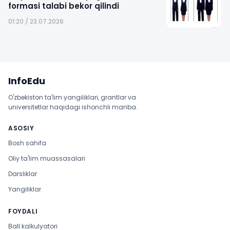
formasi talabi bekor qilindi
01:20 / 23.07.2026
Sayt xaritasi
InfoEdu
O'zbekiston ta'lim yangiliklari, grantlar va
universitetlar haqidagi ishonchli manba.
ASOSIY
Bosh sahifa
Oliy ta'lim muassasalari
Darsliklar
Yangiliklar
FOYDALI
Ball kalkulyatori