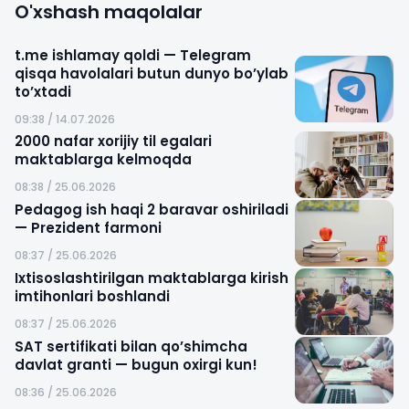
O'xshash maqolalar
t.me ishlamay qoldi — Telegram
qisqa havolalari butun dunyo bo’ylab
to’xtadi
09:38 / 14.07.2026
2000 nafar xorijiy til egalari
maktablarga kelmoqda
08:38 / 25.06.2026
Pedagog ish haqi 2 baravar oshiriladi
— Prezident farmoni
08:37 / 25.06.2026
Ixtisoslashtirilgan maktablarga kirish
imtihonlari boshlandi
08:37 / 25.06.2026
SAT sertifikati bilan qo’shimcha
davlat granti — bugun oxirgi kun!
08:36 / 25.06.2026