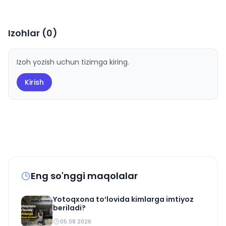
Izohlar (
0
)
Izoh yozish uchun tizimga kiring.
Kirish
Eng so'nggi maqolalar
Yotoqxona to‘lovida kimlarga imtiyoz
beriladi?
05.08.2026