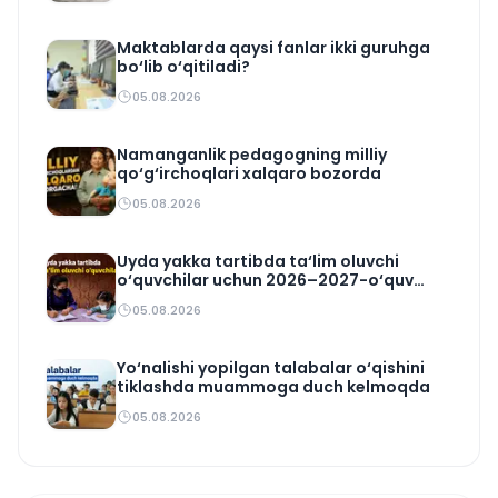
Maktablarda qaysi fanlar ikki guruhga
bo‘lib o‘qitiladi?
05.08.2026
Namanganlik pedagogning milliy
qo‘g‘irchoqlari xalqaro bozorda
05.08.2026
Uyda yakka tartibda ta‘lim oluvchi
o‘quvchilar uchun 2026–2027-o‘quv
rejasi tasdiqlandi
05.08.2026
Yo‘nalishi yopilgan talabalar o‘qishini
tiklashda muammoga duch kelmoqda
05.08.2026