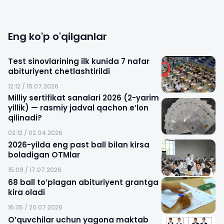
Eng ko'p o'qilganlar
Test sinovlarining ilk kunida 7 nafar
abituriyent chetlashtirildi
12:12 / 15.07.2026
Milliy sertifikat sanalari 2026 (2-yarim
yillik) — rasmiy jadval qachon e’lon
qilinadi?
02:13 / 02.04.2026
2026-yilda eng past ball bilan kirsa
boladigan OTMlar
15:09 / 17.07.2026
68 ball to’plagan abituriyent grantga
kira oladi
16:35 / 20.07.2026
O’quvchilar uchun yagona maktab