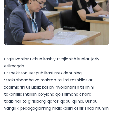
O‘qituvchilar uchun kasbiy rivojlanish kunlari joriy
etilmoqda
O‘zbekiston Respublikasi Prezidentining
“Maktabgacha va maktab ta’limi tashkilotlari
xodimlarini uzluksiz kasbiy rivojlantirish tizimini
takomillashtirish bo‘yicha qo‘shimcha chora-
tadbirlar to‘g‘risida”gi qarori qabul qilindi. Ushbu
yangilik pedagoglarning malakasini oshirishda muhim