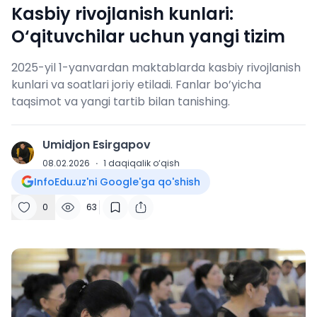
Kasbiy rivojlanish kunlari:
O‘qituvchilar uchun yangi tizim
2025-yil 1-yanvardan maktablarda kasbiy rivojlanish
kunlari va soatlari joriy etiladi. Fanlar bo’yicha
taqsimot va yangi tartib bilan tanishing.
Umidjon Esirgapov
U
08.02.2026
·
1
daqiqalik o‘qish
InfoEdu.uz'ni Google'ga qo'shish
0
63