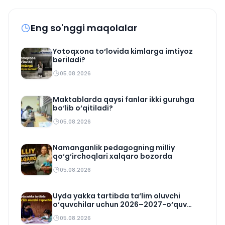
Eng so'nggi maqolalar
Yotoqxona to‘lovida kimlarga imtiyoz
beriladi?
05.08.2026
Maktablarda qaysi fanlar ikki guruhga
bo‘lib o‘qitiladi?
05.08.2026
Namanganlik pedagogning milliy
qo‘g‘irchoqlari xalqaro bozorda
05.08.2026
Uyda yakka tartibda ta‘lim oluvchi
o‘quvchilar uchun 2026–2027-o‘quv
rejasi tasdiqlandi
05.08.2026