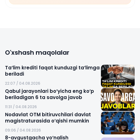
O'xshash maqolalar
Ta‘lim krediti faqat kunduzgi ta‘limga
beriladi
22:07 / 04.08.2026
Qabul jarayonlari bo‘yicha eng ko‘p
beriladigan 6 ta savolga javob
11:31 / 04.08.2026
Nodavlat OTM bitiruvchilari davlat
magistraturasida o‘qishi mumkin
09:06 / 04.08.2026
8-avgustgacha yo‘nalish