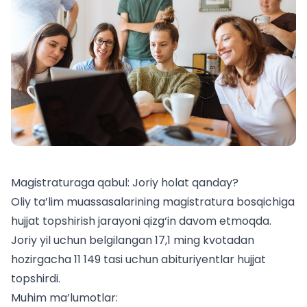
Magistraturaga qabul: Joriy holat qanday?
Oliy ta’lim muassasalarining magistratura bosqichiga
hujjat topshirish jarayoni qizg‘in davom etmoqda.
Joriy yil uchun belgilangan 17,1 ming kvotadan
hozirgacha 11 149 tasi uchun abituriyentlar hujjat
topshirdi.
Muhim ma’lumotlar: