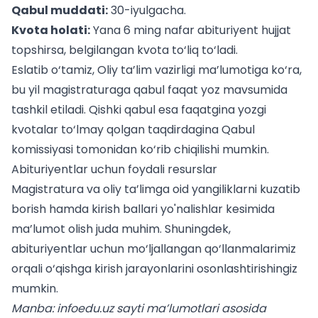
Qabul muddati:
30-iyulgacha.
Kvota holati:
Yana 6 ming nafar abituriyent hujjat
topshirsa, belgilangan kvota to‘liq to‘ladi.
Eslatib o‘tamiz, Oliy ta’lim vazirligi ma’lumotiga ko‘ra,
bu yil magistraturaga qabul faqat yoz mavsumida
tashkil etiladi. Qishki qabul esa faqatgina yozgi
kvotalar to‘lmay qolgan taqdirdagina Qabul
komissiyasi tomonidan ko‘rib chiqilishi mumkin.
Abituriyentlar uchun foydali resurslar
Magistratura va oliy ta’limga oid yangiliklarni kuzatib
borish hamda
kirish ballari yo'nalishlar kesimida
ma’lumot olish juda muhim. Shuningdek,
abituriyentlar uchun
mo‘ljallangan qo‘llanmalarimiz
orqali o‘qishga kirish jarayonlarini osonlashtirishingiz
mumkin.
Manba: infoedu.uz sayti ma’lumotlari asosida