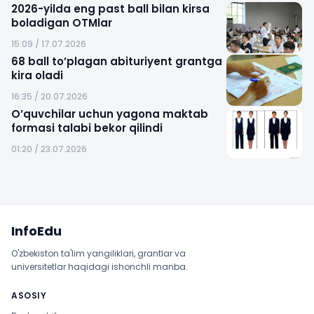
2026-yilda eng past ball bilan kirsa
boladigan OTMlar
15:09 / 17.07.2026
68 ball to’plagan abituriyent grantga
kira oladi
16:35 / 20.07.2026
O’quvchilar uchun yagona maktab
formasi talabi bekor qilindi
01:20 / 23.07.2026
Sayt xaritasi
InfoEdu
O'zbekiston ta'lim yangiliklari, grantlar va
universitetlar haqidagi ishonchli manba.
ASOSIY