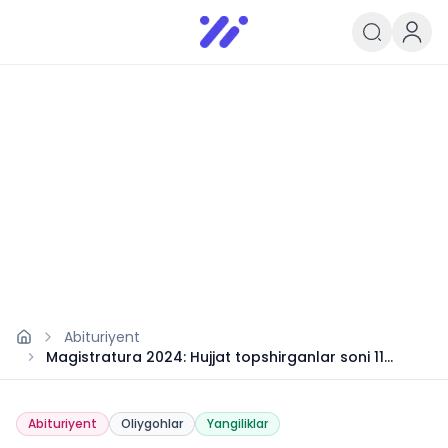
Infoedu
Ta&#039;lim xabarlari va yangili
Abituriyent
Magistratura 2024: Hujjat topshirganlar soni 11
mingdan oshdi
Abituriyent
Oliygohlar
Yangiliklar