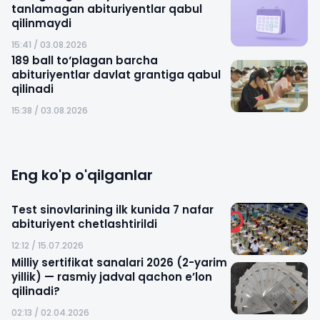
tanlamagan abituriyentlar qabul
qilinmaydi
15:41 / 03.08.2026
189 ball to‘plagan barcha
abituriyentlar davlat grantiga qabul
qilinadi
15:38 / 03.08.2026
Eng ko'p o'qilganlar
Test sinovlarining ilk kunida 7 nafar
abituriyent chetlashtirildi
12:12 / 15.07.2026
Milliy sertifikat sanalari 2026 (2-yarim
yillik) — rasmiy jadval qachon e’lon
qilinadi?
02:13 / 02.04.2026