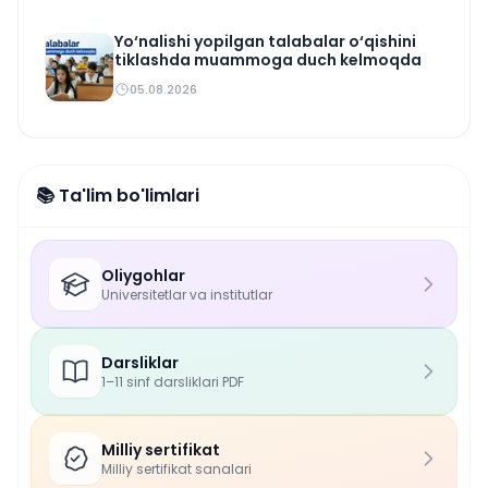
Yo‘nalishi yopilgan talabalar o‘qishini
tiklashda muammoga duch kelmoqda
05.08.2026
📚 Ta'lim bo'limlari
Oliygohlar
Universitetlar va institutlar
Darsliklar
1–11 sinf darsliklari PDF
Milliy sertifikat
Milliy sertifikat sanalari