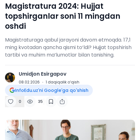
Magistratura 2024: Hujjat
topshirganlar soni 11 mingdan
oshdi
Magistraturaga qabul jarayoni davom etmoqda. 17,1
ming kvotadan qancha qismi to‘ldi? Hujjat topshirish
tartibi va muhim ma’lumotlar bilan tanishing.
Umidjon Esirgapov
U
08.02.2026
·
1
daqiqalik o‘qish
InfoEdu.uz'ni Google'ga qo'shish
0
35