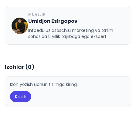
MUALLIF
Umidjon Esirgapov
U
Infoedu.uz asoschisi marketing va ta’lim
sohasida 5 yillik tajribaga ega ekspert.
Izohlar (
0
)
Izoh yozish uchun tizimga kiring.
Kirish