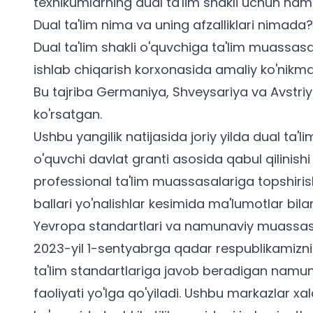
texnikumlarning dual ta'lim shakli uchun ham d
Dual ta'lim nima va uning afzalliklari nimada?
Dual ta'lim shakli o'quvchiga ta'lim muassasa
ishlab chiqarish korxonasida amaliy ko'nikm
Bu tajriba Germaniya, Shveysariya va Avstri
ko'rsatgan.
Ushbu yangilik natijasida joriy yilda dual ta'
o'quvchi davlat granti asosida qabul qilinishi
professional ta'lim muassasalariga topshiris
ballari yo'nalishlar kesimida
ma'lumotlar bilan
Yevropa standartlari va namunaviy muassas
2023-yil 1-sentyabrga qadar respublikamizn
ta'lim standartlariga javob beradigan namun
faoliyati yo'lga qo'yiladi. Ushbu markazlar x