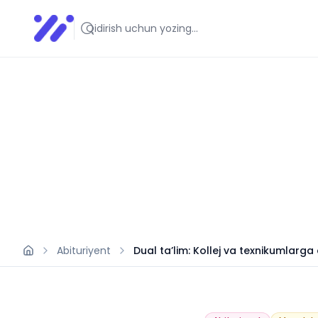
Infoedu
Ta&#039;lim xabarlari va yangiliklari
Abituriyent
Dual ta’lim: Kollej va texnikumlarga