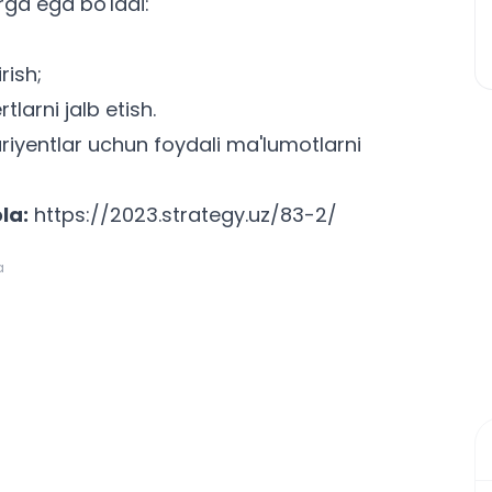
rga ega bo'ladi:
rish;
larni jalb etish.
uriyentlar uchun
foydali ma'lumotlarni
la:
https://2023.strategy.uz/83-2/
a