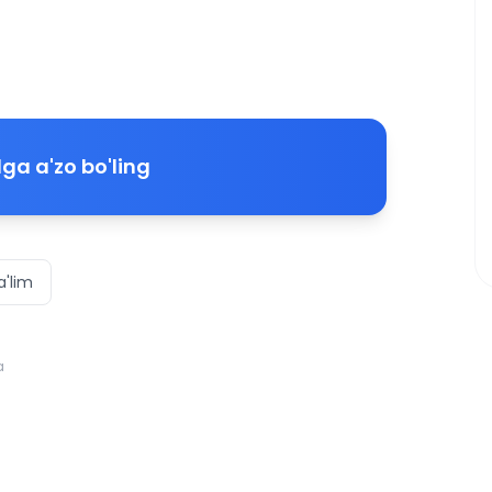
ga a'zo bo'ling
a'lim
a