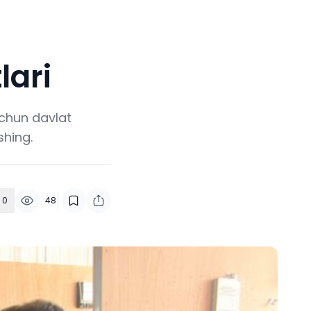
lari
uchun davlat
shing.
0
48