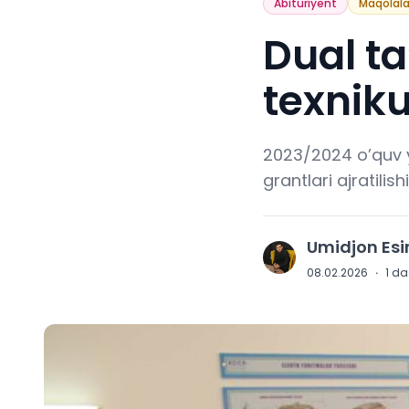
Abituriyent
Maqolala
Dual ta
texniku
2023/2024 o’quv yi
grantlari ajratilis
Umidjon Es
U
08.02.2026
·
1
daq