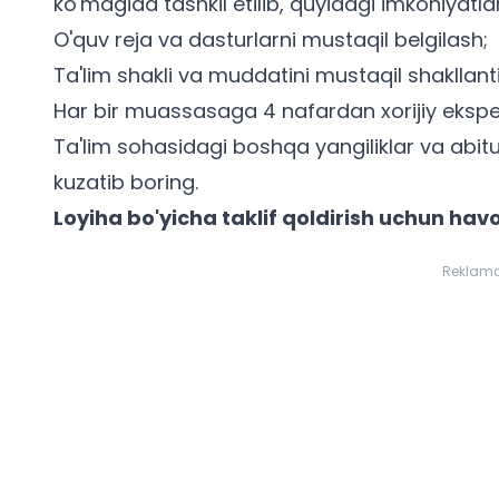
ko'magida tashkil etilib, quyidagi imkoniyatla
O'quv reja va dasturlarni mustaqil belgilash;
Ta'lim shakli va muddatini mustaqil shakllanti
Har bir muassasaga 4 nafardan xorijiy ekspert
Ta'lim sohasidagi boshqa yangiliklar va
abit
kuzatib boring.
Loyiha bo'yicha taklif qoldirish uchun havo
Reklam