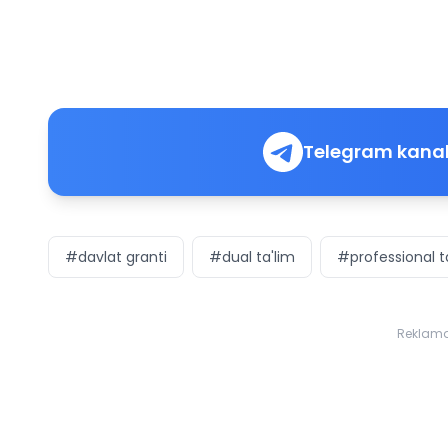
Telegram kanal
#davlat granti
#dual ta'lim
#professional t
Reklam