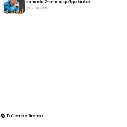
turnirida 2-o‘rinni qo‘lga kiritdi
07.08.2026
📚 Ta'lim bo'limlari