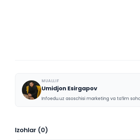
MUALLIF
Umidjon Esirgapov
U
Infoedu.uz asoschisi marketing va ta’lim sohas
Izohlar (
0
)