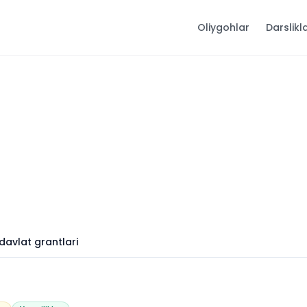
Oliygohlar
Darslikl
 davlat grantlari