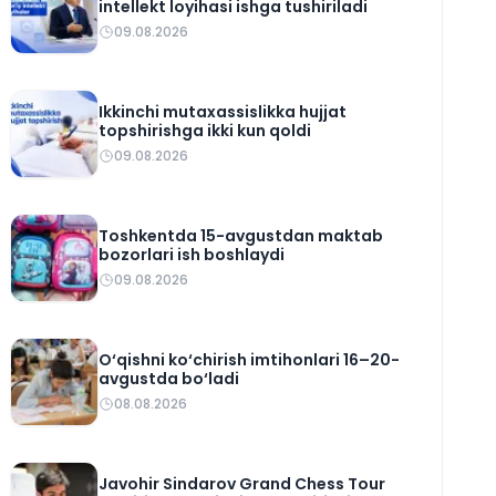
intellekt loyihasi ishga tushiriladi
09.08.2026
Ikkinchi mutaxassislikka hujjat
topshirishga ikki kun qoldi
09.08.2026
Toshkentda 15-avgustdan maktab
bozorlari ish boshlaydi
09.08.2026
O‘qishni ko‘chirish imtihonlari 16–20-
avgustda bo‘ladi
08.08.2026
Javohir Sindarov Grand Chess Tour