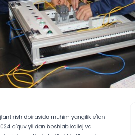
jlantirish doirasida muhim yangilik e'lon
2024 o'quv yilidan boshlab kollej va