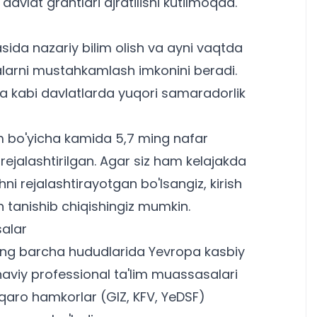
avlat grantlari ajratilishi kutilmoqda.
sida nazariy bilim olish va ayni vaqtda
alarni mustahkamlash imkonini beradi.
ya kabi davlatlarda yuqori samaradorlik
lim bo'yicha kamida 5,7 ming nafar
 rejalashtirilgan. Agar siz ham kelajakda
hni rejalashtirayotgan bo'lsangiz,
kirish
 tanishib chiqishingiz mumkin.
alar
ing barcha hududlarida Yevropa kasbiy
aviy professional ta'lim muassasalari
alqaro hamkorlar (GIZ, KFV, YeDSF)