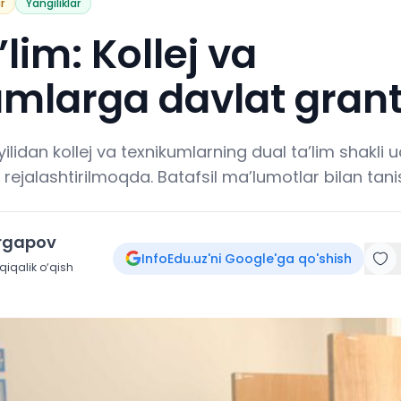
r
Yangiliklar
’lim: Kollej va
mlarga davlat grant
lidan kollej va texnikumlarning dual ta’lim shakli 
hi rejalashtirilmoqda. Batafsil ma’lumotlar bilan tani
irgapov
InfoEdu.uz'ni Google'ga qo'shish
iqalik o‘qish