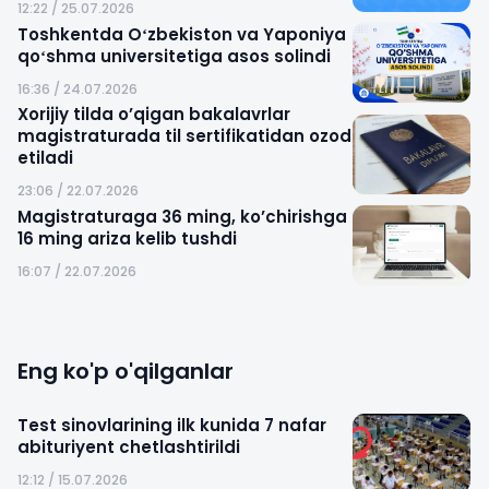
12:22 / 25.07.2026
Toshkentda Oʻzbekiston va Yaponiya
qoʻshma universitetiga asos solindi
16:36 / 24.07.2026
Xorijiy tilda o’qigan bakalavrlar
magistraturada til sertifikatidan ozod
etiladi
23:06 / 22.07.2026
Magistraturaga 36 ming, ko’chirishga
16 ming ariza kelib tushdi
16:07 / 22.07.2026
Eng ko'p o'qilganlar
Test sinovlarining ilk kunida 7 nafar
abituriyent chetlashtirildi
12:12 / 15.07.2026