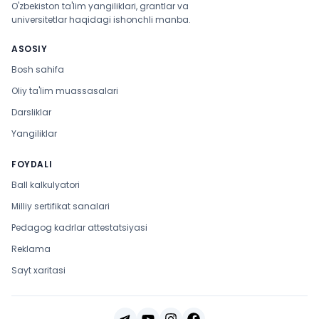
O'zbekiston ta'lim yangiliklari, grantlar va
universitetlar haqidagi ishonchli manba.
ASOSIY
Bosh sahifa
Oliy ta'lim muassasalari
Darsliklar
Yangiliklar
FOYDALI
Ball kalkulyatori
Milliy sertifikat sanalari
Pedagog kadrlar attestatsiyasi
Reklama
Sayt xaritasi