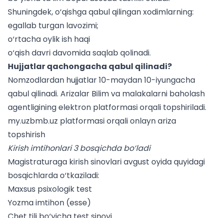
Shuningdek, o‘qishga qabul qilingan xodimlarning:
egallab turgan lavozimi;
o‘rtacha oylik ish haqi
o‘qish davri davomida saqlab qolinadi.
Hujjatlar qachongacha qabul qilinadi?
Nomzodlardan hujjatlar 10-maydan 10-iyungacha
qabul qilinadi. Arizalar Bilim va malakalarni baholash
agentligining elektron platformasi orqali topshiriladi.
my.uzbmb.uz platformasi orqali onlayn ariza
topshirish
Kirish imtihonlari 3 bosqichda bo‘ladi
Magistraturaga kirish sinovlari avgust oyida quyidagi
bosqichlarda o‘tkaziladi:
Maxsus psixologik test
Yozma imtihon (esse)
Chet tili bo‘yicha test sinovi