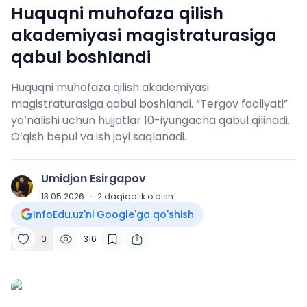
Huquqni muhofaza qilish
akademiyasi magistraturasiga
qabul boshlandi
Huquqni muhofaza qilish akademiyasi
magistraturasiga qabul boshlandi. “Tergov faoliyati”
yo‘nalishi uchun hujjatlar 10-iyungacha qabul qilinadi.
O‘qish bepul va ish joyi saqlanadi.
Umidjon Esirgapov
U
13.05.2026
·
2
daqiqalik o‘qish
InfoEdu.uz'ni Google'ga qo'shish
0
316