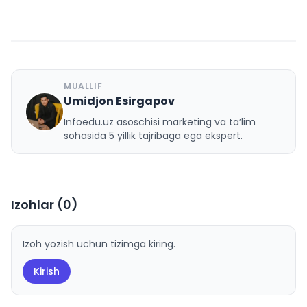
MUALLIF
Umidjon Esirgapov
U
Infoedu.uz asoschisi marketing va ta’lim
sohasida 5 yillik tajribaga ega ekspert.
Izohlar (
0
)
Izoh yozish uchun tizimga kiring.
Kirish