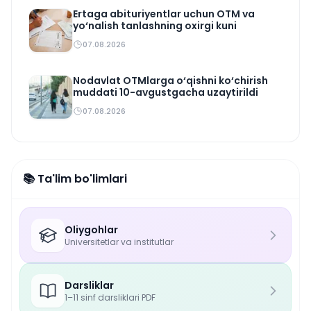
Ertaga abituriyentlar uchun OTM va
yo‘nalish tanlashning oxirgi kuni
07.08.2026
Nodavlat OTMlarga o‘qishni ko‘chirish
muddati 10-avgustgacha uzaytirildi
07.08.2026
📚 Ta'lim bo'limlari
Oliygohlar
Universitetlar va institutlar
Darsliklar
1–11 sinf darsliklari PDF