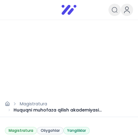
Infoedu
Ta&#039;lim xabarlari va yangili
Magistratura
Huquqni muhofaza qilish akademiyasi
magistraturasiga qabul boshlandi
Magistratura
Oliygohlar
Yangiliklar