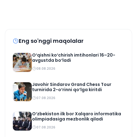
Eng so'nggi maqolalar
O‘qishni ko‘chirish imtihonlari 16–20-
avgustda bo‘ladi
08.08.2026
Javohir Sindarov Grand Chess Tour
turnirida 2-o‘rinni qo‘lga kiritdi
07.08.2026
O‘zbekiston ilk bor Xalqaro informatika
olimpiadasiga mezbonlik qiladi
07.08.2026