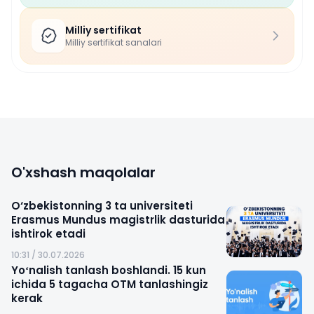
Milliy sertifikat
Milliy sertifikat sanalari
O'xshash maqolalar
O‘zbekistonning 3 ta universiteti
Erasmus Mundus magistrlik dasturida
ishtirok etadi
10:31 / 30.07.2026
Yoʻnalish tanlash boshlandi. 15 kun
ichida 5 tagacha OTM tanlashingiz
kerak