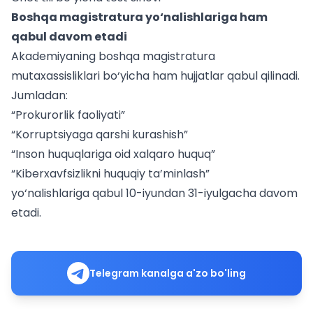
Boshqa magistratura yo‘nalishlariga ham
qabul davom etadi
Akademiyaning boshqa magistratura
mutaxassisliklari bo‘yicha ham hujjatlar qabul qilinadi.
Jumladan:
“Prokurorlik faoliyati”
“Korruptsiyaga qarshi kurashish”
“Inson huquqlariga oid xalqaro huquq”
“Kiberxavfsizlikni huquqiy ta’minlash”
yo‘nalishlariga qabul 10-iyundan 31-iyulgacha davom
etadi.
Telegram kanalga a'zo bo'ling