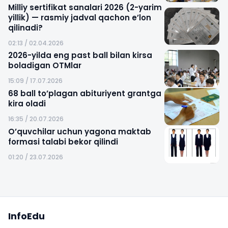
Milliy sertifikat sanalari 2026 (2-yarim
yillik) — rasmiy jadval qachon e’lon
qilinadi?
02:13 / 02.04.2026
2026-yilda eng past ball bilan kirsa
boladigan OTMlar
15:09 / 17.07.2026
68 ball to’plagan abituriyent grantga
kira oladi
16:35 / 20.07.2026
O’quvchilar uchun yagona maktab
formasi talabi bekor qilindi
01:20 / 23.07.2026
Sayt xaritasi
InfoEdu