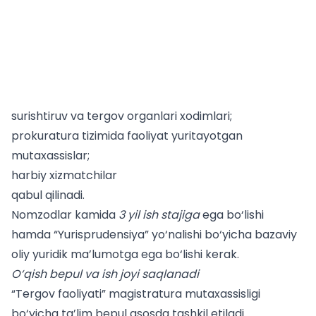
surishtiruv va tergov organlari xodimlari;
prokuratura tizimida faoliyat yuritayotgan
mutaxassislar;
harbiy xizmatchilar
qabul qilinadi.
Nomzodlar kamida
3 yil ish stajiga
ega bo‘lishi
hamda “Yurisprudensiya” yo‘nalishi bo‘yicha bazaviy
oliy yuridik ma’lumotga ega bo‘lishi kerak.
O‘qish bepul va ish joyi saqlanadi
“Tergov faoliyati” magistratura mutaxassisligi
bo‘yicha ta’lim bepul asosda tashkil etiladi.