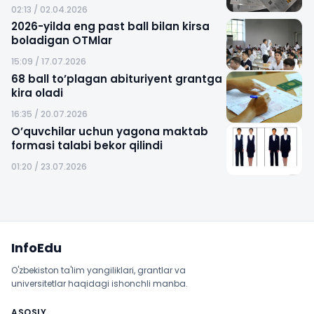
02:13 / 02.04.2026
2026-yilda eng past ball bilan kirsa
boladigan OTMlar
15:09 / 17.07.2026
68 ball to’plagan abituriyent grantga
kira oladi
16:35 / 20.07.2026
O’quvchilar uchun yagona maktab
formasi talabi bekor qilindi
01:20 / 23.07.2026
Sayt xaritasi
InfoEdu
O'zbekiston ta'lim yangiliklari, grantlar va
universitetlar haqidagi ishonchli manba.
ASOSIY