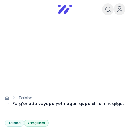
Infoedu
Ta&#039;lim xabarlari va yangili
Talaba
Farg‘onada voyaga yetmagan qizga shilqimlik qilgan
o‘qituvchiga chora ko‘rildi
Talaba
Yangiliklar