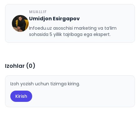
MUALLIF
Umidjon Esirgapov
U
Infoedu.uz asoschisi marketing va ta’lim
sohasida 5 yillik tajribaga ega ekspert.
Izohlar (
0
)
Izoh yozish uchun tizimga kiring.
Kirish