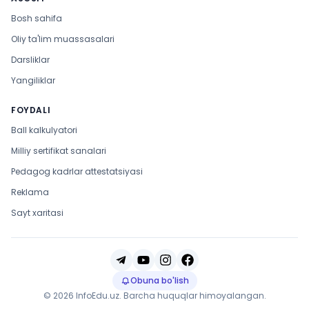
Bosh sahifa
Oliy ta'lim muassasalari
Darsliklar
Yangiliklar
FOYDALI
Ball kalkulyatori
Milliy sertifikat sanalari
Pedagog kadrlar attestatsiyasi
Reklama
Sayt xaritasi
Obuna bo'lish
© 2026 InfoEdu.uz. Barcha huquqlar himoyalangan.