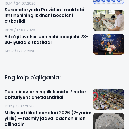
16:14 / 24.07.2026
Surxondaryoda Prezident maktabi
imtihonining ikkinchi bosqichi
o’tkazildi
19:25 / 17.07.2026
Yil o’qituvchisi uchinchi bosqichi 28-
30-iyulda o’tkaziladi
14:58 / 17.07.2026
Eng ko'p o'qilganlar
Test sinovlarining ilk kunida 7 nafar
abituriyent chetlashtirildi
12:12 / 15.07.2026
Milliy sertifikat sanalari 2026 (2-yarim
yillik) — rasmiy jadval qachon e’lon
qilinadi?