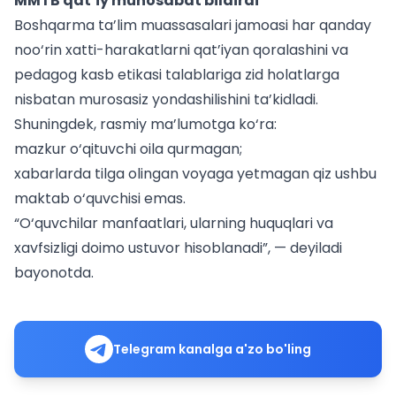
MMTB qat’iy munosabat bildirdi
Boshqarma ta’lim muassasalari jamoasi har qanday
noo‘rin xatti-harakatlarni qat’iyan qoralashini va
pedagog kasb etikasi talablariga zid holatlarga
nisbatan murosasiz yondashilishini ta’kidladi.
Shuningdek, rasmiy ma’lumotga ko‘ra:
mazkur o‘qituvchi oila qurmagan;
xabarlarda tilga olingan voyaga yetmagan qiz ushbu
maktab o‘quvchisi emas.
“O‘quvchilar manfaatlari, ularning huquqlari va
xavfsizligi doimo ustuvor hisoblanadi”, — deyiladi
bayonotda.
Telegram kanalga a'zo bo'ling