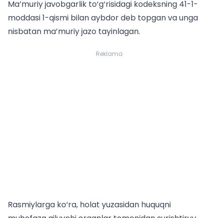
Ma’muriy javobgarlik to‘g‘risidagi kodeksning 41-1-
moddasi 1-qismi bilan aybdor deb topgan va unga
nisbatan ma’muriy jazo tayinlagan.
Reklama
Rasmiylarga ko‘ra, holat yuzasidan huquqni