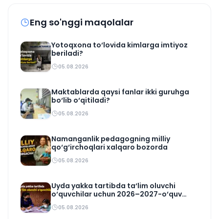
Eng so'nggi maqolalar
Yotoqxona to‘lovida kimlarga imtiyoz
beriladi?
05.08.2026
Maktablarda qaysi fanlar ikki guruhga
bo‘lib o‘qitiladi?
05.08.2026
Namanganlik pedagogning milliy
qo‘g‘irchoqlari xalqaro bozorda
05.08.2026
Uyda yakka tartibda ta‘lim oluvchi
o‘quvchilar uchun 2026–2027-o‘quv
rejasi tasdiqlandi
05.08.2026