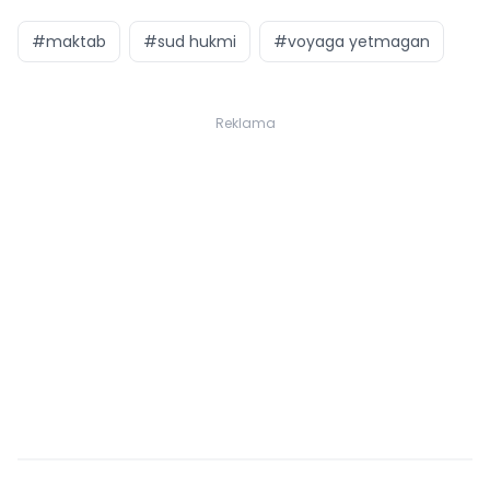
#maktab
#sud hukmi
#voyaga yetmagan
Reklama