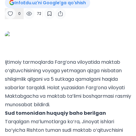
InfoEdu.uz'ni Google'ga qo'shish
0
72
Ijtimoiy tarmoqlarda Farg‘ona viloyatida maktab
o‘qituvchisining voyaga yetmagan qizga nisbatan
shilqimlik qilgani va 5 sutkaga qamalgani haqida
xabarlar tarqaldi. Holat yuzasidan Farg‘ona viloyati
Maktabgacha va maktab ta’limi boshqarmasi rasmiy
munosabat bildirdi.
Sud tomonidan huquqiy baho berilgan
Tarqalgan ma’lumotlarga ko‘ra, Jinoyat ishlari
bo‘yicha Rishton tuman sudi maktab o‘qituvchisini