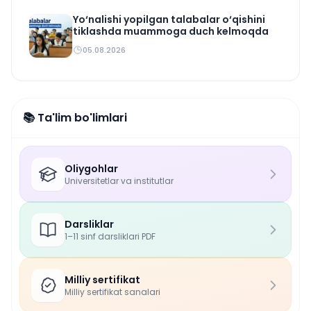
Yo‘nalishi yopilgan talabalar o‘qishini
tiklashda muammoga duch kelmoqda
05.08.2026
📚 Ta'lim bo'limlari
Oliygohlar
Universitetlar va institutlar
Darsliklar
1–11 sinf darsliklari PDF
Milliy sertifikat
Milliy sertifikat sanalari