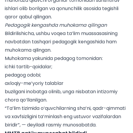
muhofaza qiluvchi organlar tomonidan surishtiruv
ishlari olib borilgan va qonunchilik asosida tegishli
qaror qabul qilingan.
Pedagogik kengashda muhokama qilingan
Bildirilishicha, ushbu voqea ta’lim muassasasining
navbatdan tashqari pedagogik kengashida ham
muhokama qilingan.
Muhokama yakunida pedagog tomonidan:
ichki tartib-qoidalar;
pedagog odobi;
axloqiy-me’yoriy talablar
buzilgani inobatga olinib, unga nisbatan intizomiy
chora qo‘llanilgan.
“Ta’lim tizimida o‘quvchilarning sha’ni, qadr-qimmati
va xavfsizligini ta’minlash eng ustuvor vazifalardan
biridir”, — deyiladi rasmiy munosabatda.