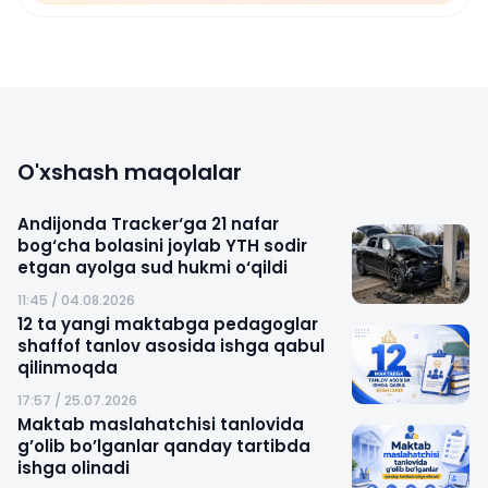
O'xshash maqolalar
Andijonda Tracker‘ga 21 nafar
bog‘cha bolasini joylab YTH sodir
etgan ayolga sud hukmi o‘qildi
11:45 / 04.08.2026
12 ta yangi maktabga pedagoglar
shaffof tanlov asosida ishga qabul
qilinmoqda
17:57 / 25.07.2026
Maktab maslahatchisi tanlovida
g’olib bo’lganlar qanday tartibda
ishga olinadi