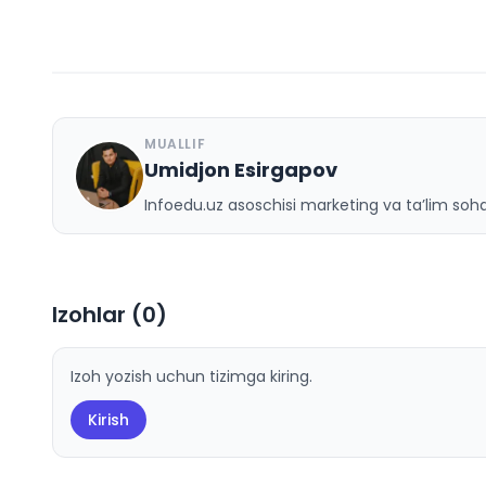
MUALLIF
Umidjon Esirgapov
U
Infoedu.uz asoschisi marketing va ta’lim sohas
Izohlar (
0
)
Izoh yozish uchun tizimga kiring.
Kirish