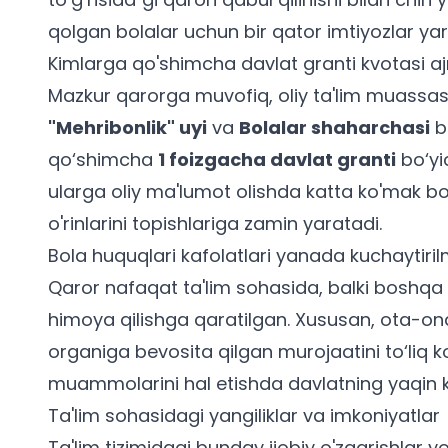
qolgan bolalar uchun bir qator imtiyozlar yara
Kimlarga qo'shimcha davlat granti kvotasi ajr
Mazkur qarorga muvofiq, oliy ta'lim muassa
"Mehribonlik" uyi
va
Bolalar shaharchasi
bi
qo‘shimcha
1 foizgacha davlat granti
bo‘yic
ularga oliy ma'lumot olishda katta ko'mak bo'
o'rinlarini topishlariga zamin yaratadi.
Bola huquqlari kafolatlari yanada kuchaytir
Qaror nafaqat ta'lim sohasida, balki boshqa 
himoya qilishga qaratilgan. Xususan, ota-on
organiga bevosita qilgan murojaatini to‘liq ko
muammolarini hal etishda davlatning yaqin k
Ta'lim sohasidagi yangiliklar va imkoniyatlar
Ta'lim tizimidagi bunday ijobiy o'zgarishlar 