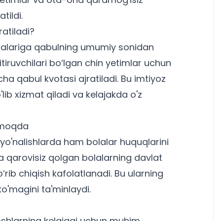
tildi.
atiladi?
salariga qabulning umumiy sonidan
tiruvchilari bo‘lgan chin yetimlar uchun
ha qabul kvotasi ajratiladi. Bu imtiyoz
lib xizmat qiladi va kelajakda o'z
ilmoqda
yo'nalishlarda ham bolalar huquqlarini
a qarovisiz qolgan bolalarning davlat
‘rib chiqish kafolatlanadi. Bu ularning
o'magini ta'minlaydi.
yoshlarning kelajagi uchun muhim