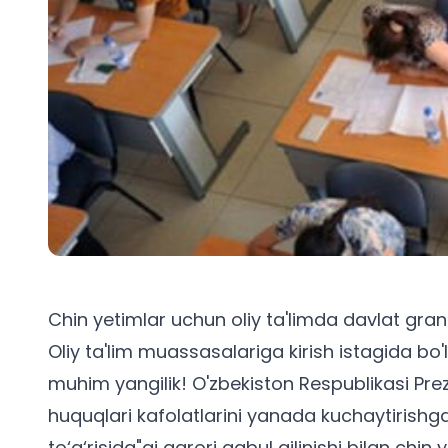
Chin yetimlar uchun oliy ta'limda davlat grant
Oliy ta'lim muassasalariga kirish istagida bo
muhim yangilik! O'zbekiston Respublikasi Pre
huquqlari kafolatlarini yanada kuchaytirish
to‘g‘risida"gi qarori qabul qilinishi bilan ch