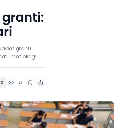
granti:
ri
avlat granti
ma’lumot oling!
0
27