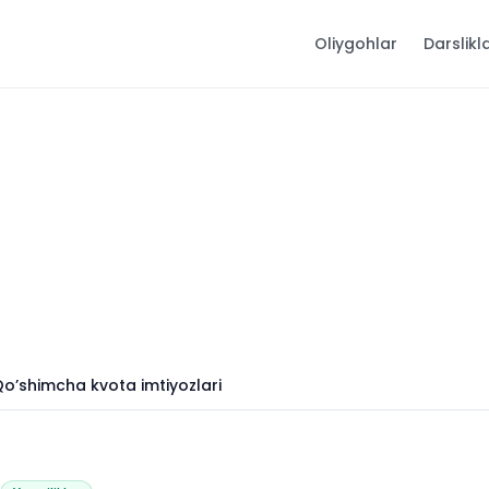
Oliygohlar
Darslikl
Qo’shimcha kvota imtiyozlari