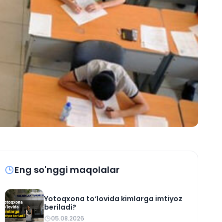
Eng so'nggi maqolalar
Yotoqxona to‘lovida kimlarga imtiyoz
beriladi?
05.08.2026