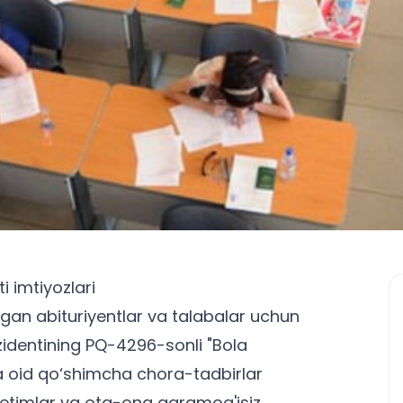
i imtiyozlari
'lgan abituriyentlar va talabalar uchun
zidentining PQ-4296-sonli "Bola
ga oid qo‘shimcha chora-tadbirlar
in yetimlar va ota-ona qaramog'isiz