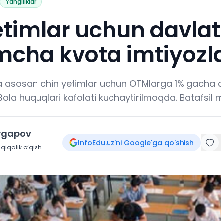
Yangiliklar
timlar uchun davlat 
mcha kvota imtiyozla
a asosan chin yetimlar uchun OTMlarga 1% gacha d
. Bola huquqlari kafolati kuchaytirilmoqda. Batafsil 
irgapov
InfoEdu.uz'ni Google'ga qo'shish
qiqalik o‘qish