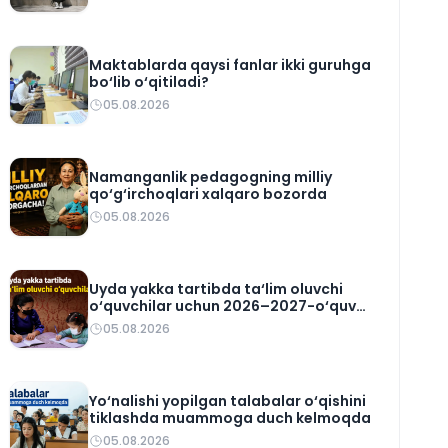
Maktablarda qaysi fanlar ikki guruhga
bo‘lib o‘qitiladi?
05.08.2026
Namanganlik pedagogning milliy
qo‘g‘irchoqlari xalqaro bozorda
05.08.2026
Uyda yakka tartibda ta‘lim oluvchi
o‘quvchilar uchun 2026–2027-o‘quv
rejasi tasdiqlandi
05.08.2026
Yo‘nalishi yopilgan talabalar o‘qishini
tiklashda muammoga duch kelmoqda
05.08.2026