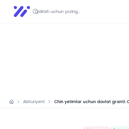
Infoedu
Ta&#039;lim xabarlari va yangiliklari
Abituriyent
Chin yetimlar uchun davlat granti: 