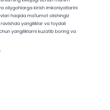
va oliygohlarga kirish imkoniyatlarini
vlari
haqida ma'lumot olishingiz
avishda yangiliklar va foydali
chun yangiliklar
ni kuzatib boring va
a