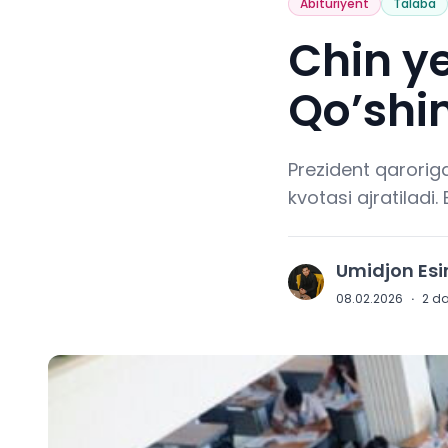
Abituriyent
Talaba
Chin ye
Qo’shi
Prezident qarorig
kvotasi ajratiladi
Umidjon Es
U
08.02.2026
·
2
da