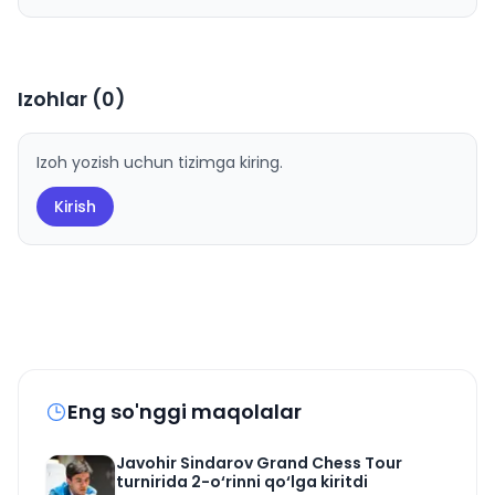
Izohlar (
0
)
Izoh yozish uchun tizimga kiring.
Kirish
Eng so'nggi maqolalar
Javohir Sindarov Grand Chess Tour
turnirida 2-o‘rinni qo‘lga kiritdi