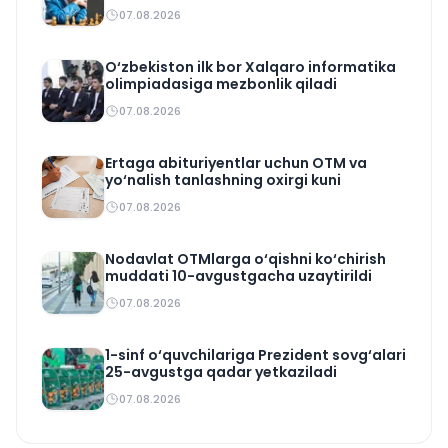
07.08.2026
O‘zbekiston ilk bor Xalqaro informatika
olimpiadasiga mezbonlik qiladi
07.08.2026
Ertaga abituriyentlar uchun OTM va
yo‘nalish tanlashning oxirgi kuni
07.08.2026
Nodavlat OTMlarga o‘qishni ko‘chirish
muddati 10-avgustgacha uzaytirildi
07.08.2026
1-sinf o‘quvchilariga Prezident sovg‘alari
25-avgustga qadar yetkaziladi
07.08.2026