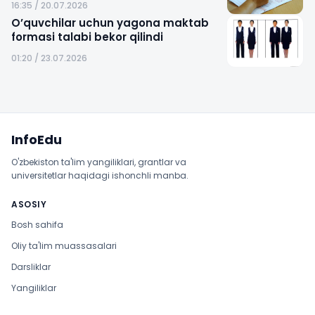
16:35 / 20.07.2026
O’quvchilar uchun yagona maktab
formasi talabi bekor qilindi
01:20 / 23.07.2026
Sayt xaritasi
InfoEdu
O'zbekiston ta'lim yangiliklari, grantlar va
universitetlar haqidagi ishonchli manba.
ASOSIY
Bosh sahifa
Oliy ta'lim muassasalari
Darsliklar
Yangiliklar