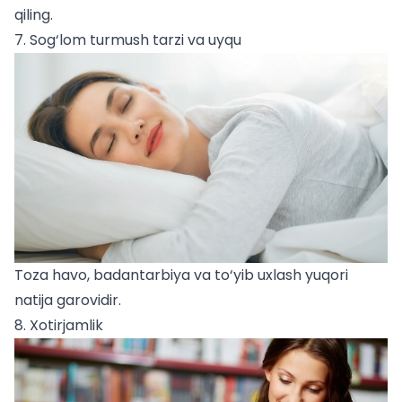
qiling.
7. Sog‘lom turmush tarzi va uyqu
Toza havo, badantarbiya va to‘yib uxlash yuqori
natija garovidir.
8. Xotirjamlik