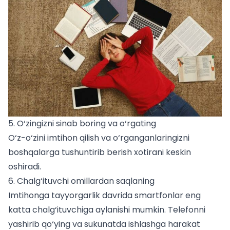
5. O‘zingizni sinab boring va o‘rgating
O‘z-o‘zini imtihon qilish va o‘rganganlaringizni
boshqalarga tushuntirib berish xotirani keskin
oshiradi.
6. Chalg‘ituvchi omillardan saqlaning
Imtihonga tayyorgarlik davrida smartfonlar eng
katta chalg‘ituvchiga aylanishi mumkin. Telefonni
yashirib qo‘ying va sukunatda ishlashga harakat