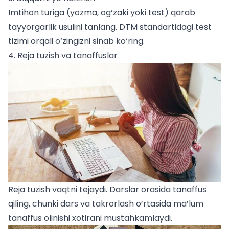
Imtihon turiga (yozma, og‘zaki yoki test) qarab
tayyorgarlik usulini tanlang.
DTM standartidagi test
tizimi
orqali o‘zingizni sinab ko‘ring.
4. Reja tuzish va tanaffuslar
Reja tuzish vaqtni tejaydi. Darslar orasida tanaffus
qiling, chunki dars va takrorlash o‘rtasida ma’lum
tanaffus olinishi xotirani mustahkamlaydi.