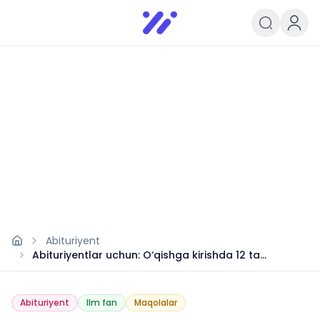
Infoedu
Ta&#039;lim xabarlari va yangili
Abituriyent
Abituriyentlar uchun: O‘qishga kirishda 12 ta
samarali maslahat
Abituriyent
Ilm fan
Maqolalar