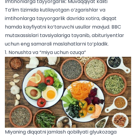
Imtihonlarga tayyorgarlik: Muvaqqiyat kaliti
Ta’lim tizimida kutilayotgan o‘zgarishlar va
imtihonlarga tayyorgarlik davrida xotira, diqqat
hamda kayfiyatni ko‘taruvchi usullar mavjud. BBC
mutaxassislari tavsiyalariga tayanib,
abituriyentlar
uchun
eng samarali maslahatlarni to‘pladik.
1. Nonushta va “miya uchun ozuqa”
Miyaning diqqatni jamlash qobiliyati glyukozaga