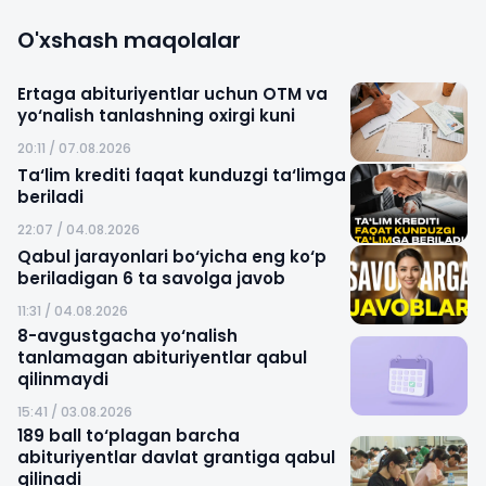
O'xshash maqolalar
Ertaga abituriyentlar uchun OTM va
yo‘nalish tanlashning oxirgi kuni
20:11 / 07.08.2026
Ta‘lim krediti faqat kunduzgi ta‘limga
beriladi
22:07 / 04.08.2026
Qabul jarayonlari bo‘yicha eng ko‘p
beriladigan 6 ta savolga javob
11:31 / 04.08.2026
8-avgustgacha yo‘nalish
tanlamagan abituriyentlar qabul
qilinmaydi
15:41 / 03.08.2026
189 ball to‘plagan barcha
abituriyentlar davlat grantiga qabul
qilinadi