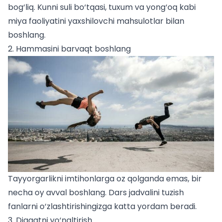
bog‘liq. Kunni suli bo‘tqasi, tuxum va yong‘oq kabi
miya faoliyatini yaxshilovchi mahsulotlar bilan
boshlang.
2. Hammasini barvaqt boshlang
Tayyorgarlikni imtihonlarga oz qolganda emas, bir
necha oy avval boshlang. Dars jadvalini tuzish
fanlarni o‘zlashtirishingizga katta yordam beradi.
3. Diqqatni yo‘naltirish