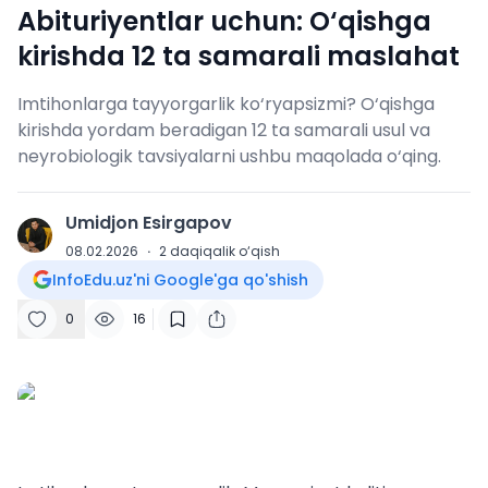
Abituriyentlar uchun: O‘qishga
kirishda 12 ta samarali maslahat
Imtihonlarga tayyorgarlik ko‘ryapsizmi? O‘qishga
kirishda yordam beradigan 12 ta samarali usul va
neyrobiologik tavsiyalarni ushbu maqolada o‘qing.
Umidjon Esirgapov
U
08.02.2026
·
2
daqiqalik o‘qish
InfoEdu.uz'ni Google'ga qo'shish
0
16