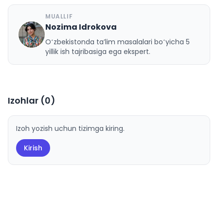
MUALLIF
Nozima Idrokova
N
Oʻzbekistonda taʼlim masalalari boʻyicha 5
yillik ish tajribasiga ega ekspert.
Izohlar (
0
)
Izoh yozish uchun tizimga kiring.
Kirish