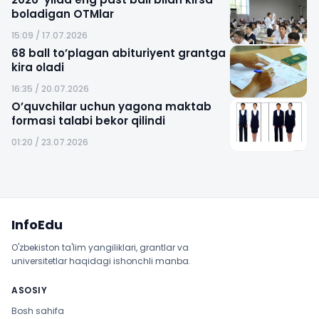
boladigan OTMlar
15:09 / 17.07.2026
68 ball to’plagan abituriyent grantga
kira oladi
16:35 / 20.07.2026
O’quvchilar uchun yagona maktab
formasi talabi bekor qilindi
01:20 / 23.07.2026
Sayt xaritasi
InfoEdu
O'zbekiston ta'lim yangiliklari, grantlar va
universitetlar haqidagi ishonchli manba.
ASOSIY
Bosh sahifa