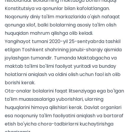
hisoblanadi. Bolalarning maktabga borish huquqi
Konstitutsiya va qonunlar bilan kafolatlangan.
Noqonuniy diniy ta'lim markazlarida o'qish nafaqat
qonunga xilof, balki bolalarning asosiy ta'lim olish
huquqidan mahrum qilishga olib keladi.
Yangihayot tumani 2020-yil 25-sentyabrda tashkil
etilgan Toshkent shahrining janubi-sharqiy qismida
joylashgan tumandir. Tumanda Maktabgacha va
maktab ta'limi bo'limi faoliyat yuritadi va bunday
holatlarni aniqlash va oldini olish uchun faol ish olib
borishi kerak.
Ota-onalar bolalarini faqat litsenziyaga ega bo'lgan
ta'lim muassasalariga yuborishlari, ularning
huquqlarini himoya qilishlari kerak. Davlat organlari
esa noqonuniy ta'lim faoliyatini aniqlash va bartaraf
etish bo'yicha chora-tadbirlarni kuchaytirishga