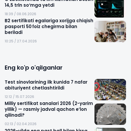
14,5 trln so‘mga yetdi
18:39 / 08.06.2026
B2 sertifikati egalariga xorijga chiqish
pasporti 50 foiz chegirma bilan
beriladi
10:25 / 27.04.2026
Eng ko'p o'qilganlar
Test sinovlarining ilk kunida 7 nafar
abituriyent chetlashtirildi
12:12 / 15.07.2026
Milliy sertifikat sanalari 2026 (2-yarim
yillik) — rasmiy jadval qachon e’lon
qilinadi?
02:13 / 02.04.2026
2026-yilda eng past ball bilan kirsa