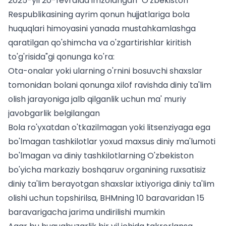
2025-yil 20-fevralda imzolangan "O'zbekiston
Respublikasining ayrim qonun hujjatlariga bola
huquqlari himoyasini yanada mustahkamlashga
qaratilgan qo'shimcha va o'zgartirishlar kiritish
to'g'risida"gi qonunga ko'ra:
Ota-onalar yoki ularning o'rnini bosuvchi shaxslar
tomonidan bolani qonunga xilof ravishda diniy ta'lim
olish jarayoniga jalb qilganlik uchun ma' muriy
javobgarlik belgilangan
Bola ro'yxatdan o'tkazilmagan yoki litsenziyaga ega
bo'lmagan tashkilotlar yoxud maxsus diniy ma'lumoti
bo'lmagan va diniy tashkilotlarning O'zbekiston
bo'yicha markaziy boshqaruv organining ruxsatisiz
diniy ta'lim berayotgan shaxslar ixtiyoriga diniy ta'lim
olishi uchun topshirilsa, BHMning 10 baravaridan 15
baravarigacha jarima undirilishi mumkin