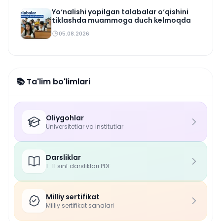
Yo‘nalishi yopilgan talabalar o‘qishini
tiklashda muammoga duch kelmoqda
05.08.2026
📚 Ta'lim bo'limlari
Oliygohlar
Universitetlar va institutlar
Darsliklar
1–11 sinf darsliklari PDF
Milliy sertifikat
Milliy sertifikat sanalari