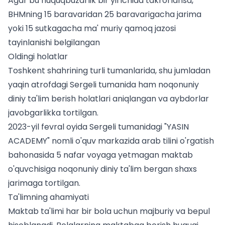
Agar bu huquqbuzarlik bir yil ichida takrorlansa,
BHMning 15 baravaridan 25 baravarigacha jarima
yoki 15 sutkagacha ma' muriy qamoq jazosi
tayinlanishi belgilangan
Oldingi holatlar
Toshkent shahrining turli tumanlarida, shu jumladan
yaqin atrofdagi Sergeli tumanida ham noqonuniy
diniy ta'lim berish holatlari aniqlangan va aybdorlar
javobgarlikka tortilgan.
2023-yil fevral oyida Sergeli tumanidagi "YASIN
ACADEMY" nomli o'quv markazida arab tilini o'rgatish
bahonasida 5 nafar voyaga yetmagan maktab
o'quvchisiga noqonuniy diniy ta'lim bergan shaxs
jarimaga tortilgan.
Ta'limning ahamiyati
Maktab ta'limi har bir bola uchun majburiy va bepul