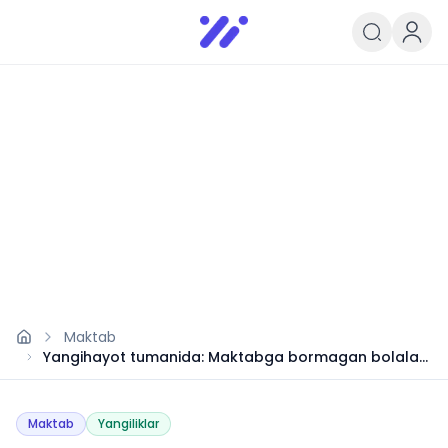
Infoedu
Ta&#039;lim xabarlari va yangili
Maktab
Yangihayot tumanida: Maktabga bormagan bolalar
diniy ta’lim olayotgani
Maktab
Yangiliklar