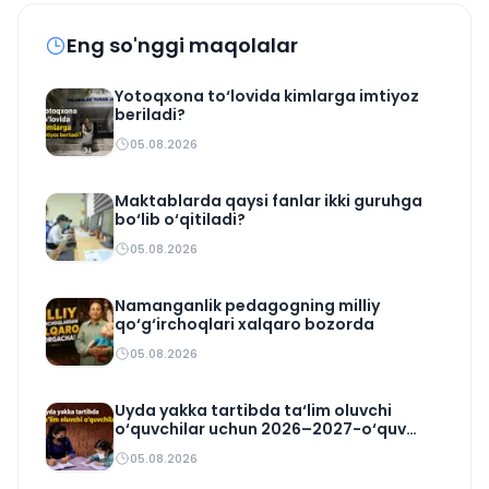
Eng so'nggi maqolalar
Yotoqxona to‘lovida kimlarga imtiyoz
beriladi?
05.08.2026
Maktablarda qaysi fanlar ikki guruhga
bo‘lib o‘qitiladi?
05.08.2026
Namanganlik pedagogning milliy
qo‘g‘irchoqlari xalqaro bozorda
05.08.2026
Uyda yakka tartibda ta‘lim oluvchi
o‘quvchilar uchun 2026–2027-o‘quv
rejasi tasdiqlandi
05.08.2026