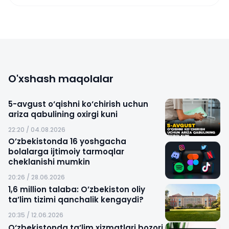
O'xshash maqolalar
5-avgust o‘qishni ko‘chirish uchun
ariza qabulining oxirgi kuni
22:20 / 04.08.2026
O’zbekistonda 16 yoshgacha
bolalarga ijtimoiy tarmoqlar
cheklanishi mumkin
20:26 / 28.06.2026
1,6 million talaba: O’zbekiston oliy
ta’lim tizimi qanchalik kengaydi?
20:35 / 12.06.2026
O‘zbekistonda ta’lim xizmatlari bozori