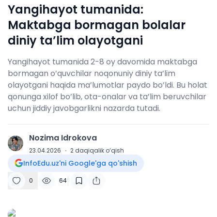
Yangihayot tumanida:
Maktabga bormagan bolalar
diniy ta’lim olayotgani
Yangihayot tumanida 2-8 oy davomida maktabga
bormagan o’quvchilar noqonuniy diniy ta’lim
olayotgani haqida ma’lumotlar paydo bo’ldi. Bu holat
qonunga xilof bo’lib, ota-onalar va ta’lim beruvchilar
uchun jiddiy javobgarlikni nazarda tutadi.
Nozima Idrokova
N
23.04.2026
·
2
daqiqalik o‘qish
InfoEdu.uz'ni Google'ga qo'shish
0
64