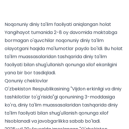
Noqonuniy diniy ta'lim faoliyati aniqlangan holat
Yangihayot tumanida 2-8 oy davomida maktabga
bormagan o'quvchilar noqonuniy diniy ta'lim
olayotgani haqida ma'lumotlar paydo bo'ldi. Bu holat
ta'lim muassasalaridan tashqarida diniy ta'lim
faoliyati bilan shug'ullanish qonunga xilof ekanligini
yana bir bor tasdiqladi.
Qonuniy cheklovlar
O'zbekiston Respublikasining "Vijdon erkinligi va diniy
tashkilotlar to'g'risida"gi qonunining 3-moddasiga
ko'ra, diniy ta'lim muassasalaridan tashqarida diniy
ta'lim faoliyati bilan shug'ullanish qonunga xilof
hisoblanadi va javobgarlikka sabab bo'ladi.