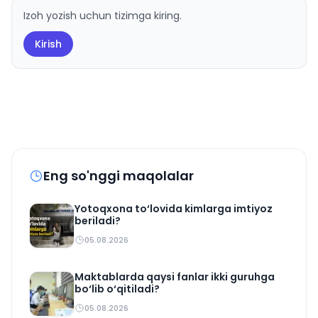
Izoh yozish uchun tizimga kiring.
Kirish
Eng so'nggi maqolalar
Yotoqxona to‘lovida kimlarga imtiyoz
beriladi?
05.08.2026
Maktablarda qaysi fanlar ikki guruhga
bo‘lib o‘qitiladi?
05.08.2026