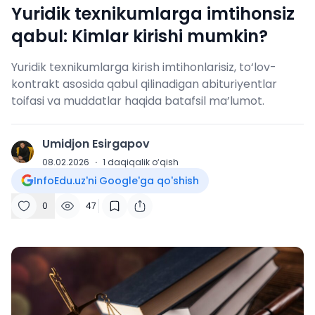
Yuridik texnikumlarga imtihonsiz
qabul: Kimlar kirishi mumkin?
Yuridik texnikumlarga kirish imtihonlarisiz, to‘lov-
kontrakt asosida qabul qilinadigan abituriyentlar
toifasi va muddatlar haqida batafsil ma’lumot.
Umidjon Esirgapov
U
08.02.2026
·
1
daqiqalik o‘qish
InfoEdu.uz'ni Google'ga qo'shish
0
47