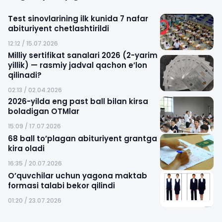
Test sinovlarining ilk kunida 7 nafar
abituriyent chetlashtirildi
12:12 / 15.07.2026
Milliy sertifikat sanalari 2026 (2-yarim
yillik) — rasmiy jadval qachon e’lon
qilinadi?
02:13 / 02.04.2026
2026-yilda eng past ball bilan kirsa
boladigan OTMlar
15:09 / 17.07.2026
68 ball to’plagan abituriyent grantga
kira oladi
16:35 / 20.07.2026
O’quvchilar uchun yagona maktab
formasi talabi bekor qilindi
01:20 / 23.07.2026