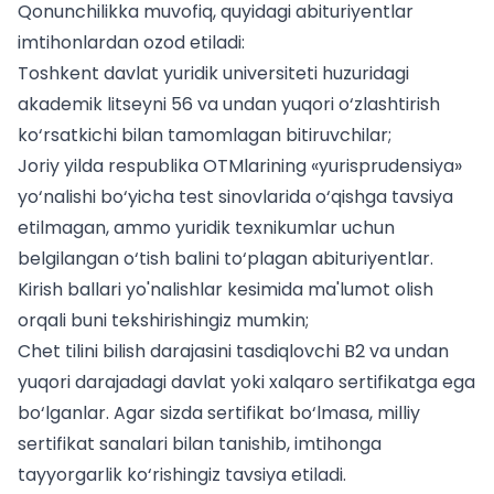
Qonunchilikka muvofiq, quyidagi abituriyentlar
imtihonlardan ozod etiladi:
Toshkent davlat yuridik universiteti huzuridagi
akademik litseyni 56 va undan yuqori o‘zlashtirish
ko‘rsatkichi bilan tamomlagan bitiruvchilar;
Joriy yilda respublika OTMlarining «yurisprudensiya»
yo‘nalishi bo‘yicha test sinovlarida o‘qishga tavsiya
etilmagan, ammo yuridik texnikumlar uchun
belgilangan o‘tish balini to‘plagan abituriyentlar.
Kirish ballari yo'nalishlar kesimida
ma'lumot olish
orqali buni tekshirishingiz mumkin;
Chet tilini bilish darajasini tasdiqlovchi B2 va undan
yuqori darajadagi davlat yoki xalqaro sertifikatga ega
bo‘lganlar. Agar sizda sertifikat bo‘lmasa,
milliy
sertifikat sanalari
bilan tanishib, imtihonga
tayyorgarlik ko‘rishingiz tavsiya etiladi.