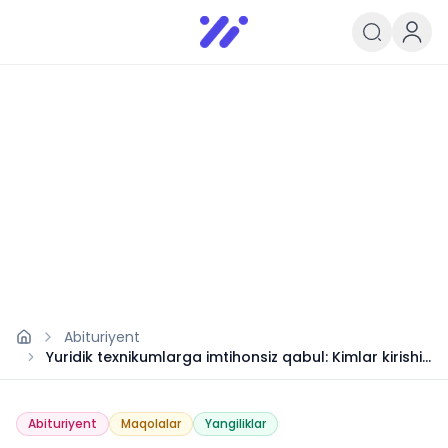
Infoedu
Ta&#039;lim xabarlari va yangili
Abituriyent
Yuridik texnikumlarga imtihonsiz qabul: Kimlar kirishi
mumkin?
Abituriyent
Maqolalar
Yangiliklar