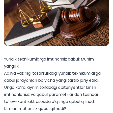
Yuridik texnikumlarga imtihonsiz qabul: Muhim
yangilik
Adliya vazirligi tasarrufidagi yuridik texnikumlarga
qabul jarayonlari bo‘yicha yangi tartib joriy etildi.
Unga ko‘ra, ayrim toifadagi abituriyentlar kirish
imtihonlarisiz va qabul parametrlaridan tashqari
to‘lov-kontrakt asosida o‘qishga qabul qilinadi.
Kimlar imtihonsiz qabul qilinadi?