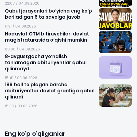
22:07 / 04.08.2026
Qabul jarayonlari bo‘yicha eng ko‘p
beriladigan 6 ta savolga javob
11:31 / 04.08.2026
Nodavlat OTM bitiruvchilari davlat
magistraturasida o‘qishi mumkin
09:06 / 04.08.2026
8-avgustgacha yo‘nalish
tanlamagan abituriyentlar qabul
qilinmaydi
15:41 / 03.08.2026
189 ball to‘plagan barcha
abituriyentlar davlat grantiga qabul
qilinadi
15:38 / 03.08.2026
Eng ko'p o'qilganlar