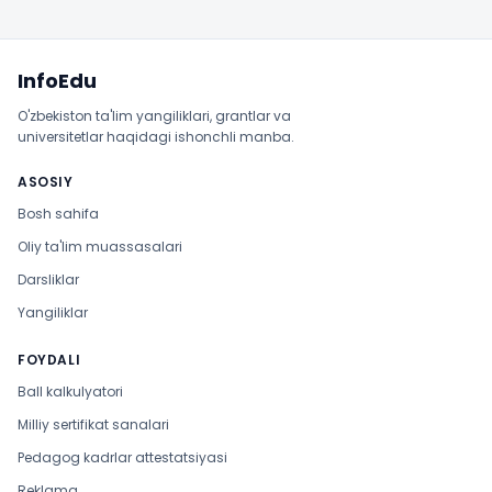
Sayt xaritasi
InfoEdu
O'zbekiston ta'lim yangiliklari, grantlar va
universitetlar haqidagi ishonchli manba.
ASOSIY
Bosh sahifa
Oliy ta'lim muassasalari
Darsliklar
Yangiliklar
FOYDALI
Ball kalkulyatori
Milliy sertifikat sanalari
Pedagog kadrlar attestatsiyasi
Reklama