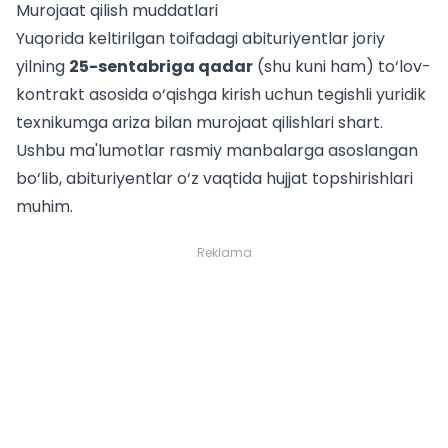
Murojaat qilish muddatlari
Yuqorida keltirilgan toifadagi abituriyentlar joriy
yilning
25-sentabriga qadar
(shu kuni ham) to‘lov-
kontrakt asosida o‘qishga kirish uchun tegishli yuridik
texnikumga ariza bilan murojaat qilishlari shart.
Ushbu ma'lumotlar rasmiy manbalarga asoslangan
bo‘lib, abituriyentlar o‘z vaqtida hujjat topshirishlari
muhim.
Reklama