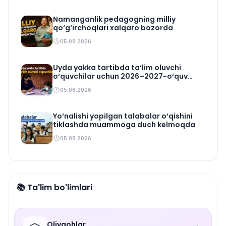
Namanganlik pedagogning milliy
qo‘g‘irchoqlari xalqaro bozorda
05.08.2026
Uyda yakka tartibda ta‘lim oluvchi
o‘quvchilar uchun 2026–2027-o‘quv
rejasi tasdiqlandi
05.08.2026
Yo‘nalishi yopilgan talabalar o‘qishini
tiklashda muammoga duch kelmoqda
05.08.2026
📚 Ta'lim bo'limlari
Oliygohlar