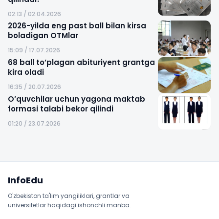
02:13 / 02.04.2026
2026-yilda eng past ball bilan kirsa
boladigan OTMlar
15:09 / 17.07.2026
68 ball to’plagan abituriyent grantga
kira oladi
16:35 / 20.07.2026
O’quvchilar uchun yagona maktab
formasi talabi bekor qilindi
01:20 / 23.07.2026
Sayt xaritasi
InfoEdu
O'zbekiston ta'lim yangiliklari, grantlar va
universitetlar haqidagi ishonchli manba.