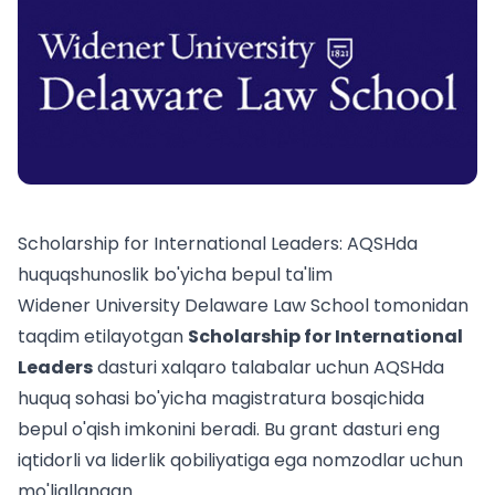
Scholarship for International Leaders: AQSHda
huquqshunoslik bo'yicha bepul ta'lim
Widener University Delaware Law School tomonidan
taqdim etilayotgan
Scholarship for International
Leaders
dasturi xalqaro talabalar uchun AQSHda
huquq sohasi bo'yicha magistratura bosqichida
bepul o'qish imkonini beradi. Bu grant dasturi eng
iqtidorli va liderlik qobiliyatiga ega nomzodlar uchun
mo'ljallangan.