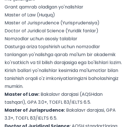
Grant qamrab oladigan yo'nalishlar
Master of Law (Huquq)
Master of Jurisprudence (Yurisprudensiya)
Doctor of Juridical Science (Yuridik fanlar)
Nomzodlar uchun asosiy talablar
Dasturga ariza topshirish uchun nomzodlar
tanlangan yo'nalishga qarab ma'lum bir akademik
ko'rsatkich va til bilish darajasiga ega bo'lishlari lozim.
Kirish ballari yo'nalishlar kesimida
ma'lumotlar bilan
tanishish orqali o'z imkoniyatlaringizni baholashingiz
mumkin.
Master of Law:
Bakalavr darajasi (AQSHdan
tashqari), GPA 3.0+, TOEFL 83/IELTS 6.5.
Master of Jurisprudence:
Bakalavr darajasi, GPA
3.3+, TOEFL 83/IELTS 6.5.
Doctor of Juridical Science:
AQSH standartlariga