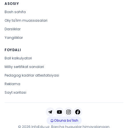
ASOSIY
Bosh sahifa
Oliy ta'lim muassasalari
Darsliklar
Yangiliklar
FOYDALI
Ball kalkulyatori
Milliy sertifikat sanalari
Pedagog kadrlar attestatsiyasi
Reklama
Sayt xaritasi
Obuna bo'lish
© 2026 InfoEdu.uz. Barcha huquqlar himoyalangan.