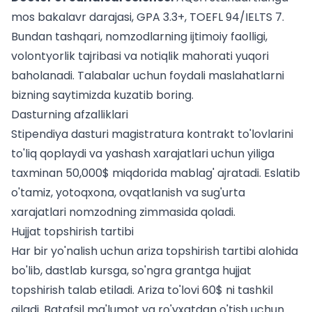
mos bakalavr darajasi, GPA 3.3+, TOEFL 94/IELTS 7.
Bundan tashqari, nomzodlarning ijtimoiy faolligi,
volontyorlik tajribasi va notiqlik mahorati yuqori
baholanadi.
Talabalar uchun
foydali maslahatlarni
bizning saytimizda kuzatib boring.
Dasturning afzalliklari
Stipendiya dasturi magistratura kontrakt to'lovlarini
to'liq qoplaydi va yashash xarajatlari uchun yiliga
taxminan 50,000$ miqdorida mablag' ajratadi. Eslatib
o'tamiz, yotoqxona, ovqatlanish va sug'urta
xarajatlari nomzodning zimmasida qoladi.
Hujjat topshirish tartibi
Har bir yo'nalish uchun ariza topshirish tartibi alohida
bo'lib, dastlab kursga, so'ngra grantga hujjat
topshirish talab etiladi. Ariza to'lovi 60$ ni tashkil
qiladi. Batafsil ma'lumot va ro'yxatdan o'tish uchun