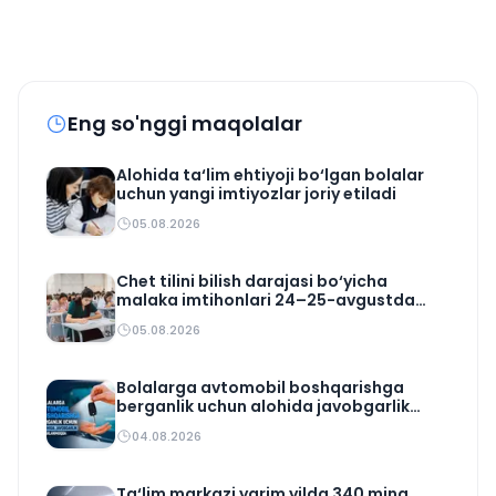
Eng so'nggi maqolalar
Alohida ta‘lim ehtiyoji bo‘lgan bolalar
uchun yangi imtiyozlar joriy etiladi
05.08.2026
Chet tilini bilish darajasi bo‘yicha
malaka imtihonlari 24–25-avgustda
o‘tkaziladi
05.08.2026
Bolalarga avtomobil boshqarishga
berganlik uchun alohida javobgarlik
belgilanmoqda
04.08.2026
Ta‘lim markazi yarim yilda 340 ming