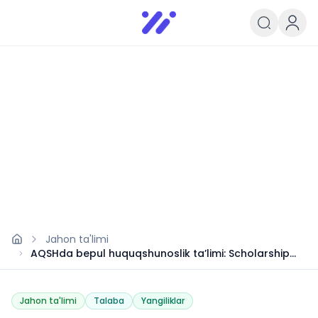
Infoedu
Ta&#039;lim xabarlari va yangili
Jahon ta'limi
AQSHda bepul huquqshunoslik ta’limi: Scholarship
for International Leaders
Jahon ta'limi
Talaba
Yangiliklar