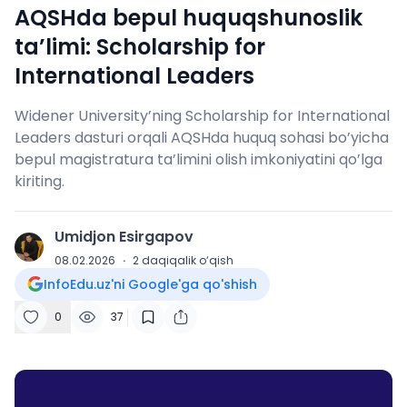
AQSHda bepul huquqshunoslik
ta’limi: Scholarship for
International Leaders
Widener University’ning Scholarship for International
Leaders dasturi orqali AQSHda huquq sohasi bo’yicha
bepul magistratura ta’limini olish imkoniyatini qo’lga
kiriting.
Umidjon Esirgapov
U
08.02.2026
·
2
daqiqalik o‘qish
InfoEdu.uz'ni Google'ga qo'shish
0
37