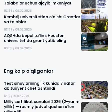
Talabalar uchun ajoyib imkoniyat
03:58 / 08.02.2026
Kembrij universitetida o‘qish: Grantlar
va talablar
03:58 / 08.02.2026
AQSHda bepul ta’lim: Houston
universitetida grant yutib oling
03:58 / 08.02.2026
Eng ko'p o'qilganlar
Test sinovlarining ilk kunida 7 nafar
abituriyent chetlashtirildi
12:12 / 15.07.2026
Milliy sertifikat sanalari 2026 (2-yarim
yillik) — rasmiy jadval qachon e’lon
qilinadi?