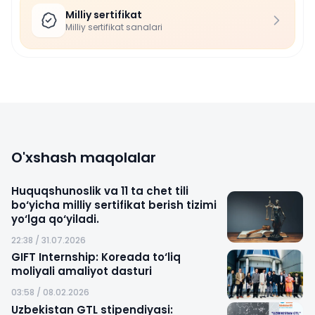
Milliy sertifikat
Milliy sertifikat sanalari
O'xshash maqolalar
Huquqshunoslik va 11 ta chet tili
bo‘yicha milliy sertifikat berish tizimi
yo‘lga qo‘yiladi.
22:38 / 31.07.2026
GIFT Internship: Koreada to‘liq
moliyali amaliyot dasturi
03:58 / 08.02.2026
Uzbekistan GTL stipendiyasi: