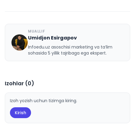
MUALLIF
Umidjon Esirgapov
U
Infoedu.uz asoschisi marketing va ta’lim
sohasida 5 yillik tajribaga ega ekspert.
Izohlar (
0
)
Izoh yozish uchun tizimga kiring.
Kirish