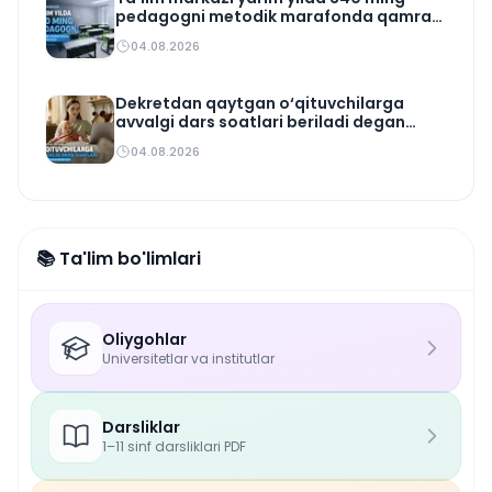
pedagogni metodik marafonda qamrab
oldi
04.08.2026
Dekretdan qaytgan o‘qituvchilarga
avvalgi dars soatlari beriladi degan
qoida yo‘q
04.08.2026
📚 Ta'lim bo'limlari
Oliygohlar
Universitetlar va institutlar
Darsliklar
1–11 sinf darsliklari PDF