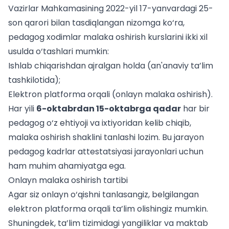
Vazirlar Mahkamasining 2022-yil 17-yanvardagi 25-
son qarori bilan tasdiqlangan nizomga ko‘ra,
pedagog xodimlar malaka oshirish kurslarini ikki xil
usulda o‘tashlari mumkin:
Ishlab chiqarishdan ajralgan holda (an'anaviy ta’lim
tashkilotida);
Elektron platforma orqali (onlayn malaka oshirish).
Har yili
6-oktabrdan 15-oktabrga qadar
har bir
pedagog o‘z ehtiyoji va ixtiyoridan kelib chiqib,
malaka oshirish shaklini tanlashi lozim. Bu jarayon
pedagog kadrlar attestatsiyasi
jarayonlari uchun
ham muhim ahamiyatga ega.
Onlayn malaka oshirish tartibi
Agar siz onlayn o‘qishni tanlasangiz, belgilangan
elektron platforma orqali ta’lim olishingiz mumkin.
Shuningdek, ta’lim tizimidagi yangiliklar va
maktab