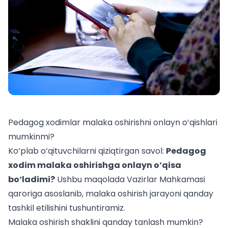
Pedagog xodimlar malaka oshirishni onlayn o‘qishlari
mumkinmi?
Ko‘plab o‘qituvchilarni qiziqtirgan savol:
Pedagog
xodim malaka oshirishga onlayn o‘qisa
bo‘ladimi?
Ushbu maqolada Vazirlar Mahkamasi
qaroriga asoslanib, malaka oshirish jarayoni qanday
tashkil etilishini tushuntiramiz.
Malaka oshirish shaklini qanday tanlash mumkin?