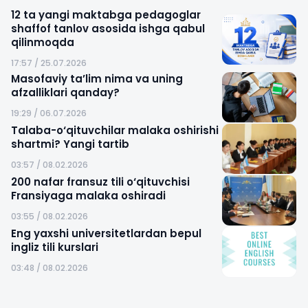
12 ta yangi maktabga pedagoglar
shaffof tanlov asosida ishga qabul
qilinmoqda
17:57 / 25.07.2026
Masofaviy ta’lim nima va uning
afzalliklari qanday?
19:29 / 06.07.2026
Talaba-o‘qituvchilar malaka oshirishi
shartmi? Yangi tartib
03:57 / 08.02.2026
200 nafar fransuz tili o‘qituvchisi
Fransiyaga malaka oshiradi
03:55 / 08.02.2026
Eng yaxshi universitetlardan bepul
ingliz tili kurslari
03:48 / 08.02.2026