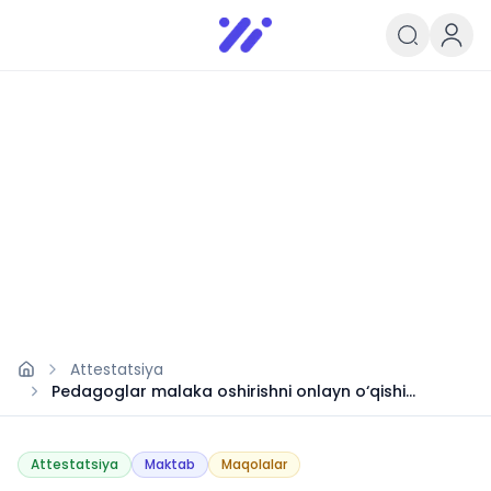
Infoedu
Ta&#039;lim xabarlari va yangili
Attestatsiya
Pedagoglar malaka oshirishni onlayn o‘qishi
mumkinmi?
Attestatsiya
Maktab
Maqolalar