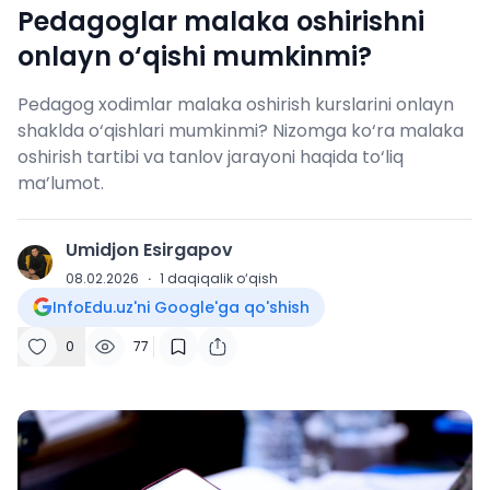
Pedagoglar malaka oshirishni
onlayn o‘qishi mumkinmi?
Pedagog xodimlar malaka oshirish kurslarini onlayn
shaklda o‘qishlari mumkinmi? Nizomga ko‘ra malaka
oshirish tartibi va tanlov jarayoni haqida to‘liq
ma’lumot.
Umidjon Esirgapov
U
08.02.2026
·
1
daqiqalik o‘qish
InfoEdu.uz'ni Google'ga qo'shish
0
77