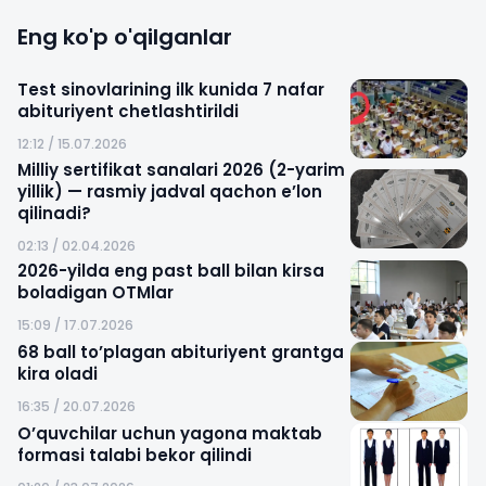
Eng ko'p o'qilganlar
Test sinovlarining ilk kunida 7 nafar
abituriyent chetlashtirildi
12:12 / 15.07.2026
Milliy sertifikat sanalari 2026 (2-yarim
yillik) — rasmiy jadval qachon e’lon
qilinadi?
02:13 / 02.04.2026
2026-yilda eng past ball bilan kirsa
boladigan OTMlar
15:09 / 17.07.2026
68 ball to’plagan abituriyent grantga
kira oladi
16:35 / 20.07.2026
O’quvchilar uchun yagona maktab
formasi talabi bekor qilindi