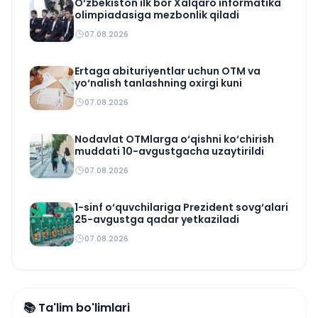
O‘zbekiston ilk bor Xalqaro informatika
olimpiadasiga mezbonlik qiladi
07.08.2026
Ertaga abituriyentlar uchun OTM va
yo‘nalish tanlashning oxirgi kuni
07.08.2026
Nodavlat OTMlarga o‘qishni ko‘chirish
muddati 10-avgustgacha uzaytirildi
07.08.2026
1-sinf o‘quvchilariga Prezident sovg‘alari
25-avgustga qadar yetkaziladi
07.08.2026
📚 Ta'lim bo'limlari