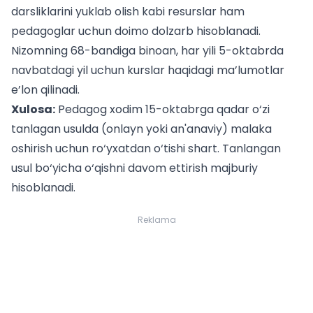
darsliklarini yuklab olish
kabi resurslar ham
pedagoglar uchun doimo dolzarb hisoblanadi.
Nizomning 68-bandiga binoan, har yili 5-oktabrda
navbatdagi yil uchun kurslar haqidagi ma’lumotlar
e’lon qilinadi.
Xulosa:
Pedagog xodim 15-oktabrga qadar o‘zi
tanlagan usulda (onlayn yoki an'anaviy) malaka
oshirish uchun ro‘yxatdan o‘tishi shart. Tanlangan
usul bo‘yicha o‘qishni davom ettirish majburiy
hisoblanadi.
Reklama