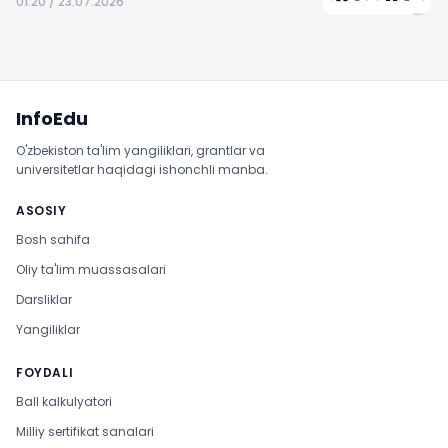
01:20 / 23.07.2026
Sayt xaritasi
InfoEdu
O'zbekiston ta'lim yangiliklari, grantlar va
universitetlar haqidagi ishonchli manba.
ASOSIY
Bosh sahifa
Oliy ta'lim muassasalari
Darsliklar
Yangiliklar
FOYDALI
Ball kalkulyatori
Milliy sertifikat sanalari