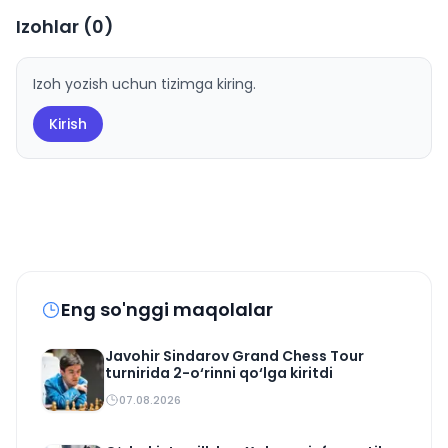
Izohlar (
0
)
Izoh yozish uchun tizimga kiring.
Kirish
Eng so'nggi maqolalar
Javohir Sindarov Grand Chess Tour
turnirida 2-o‘rinni qo‘lga kiritdi
07.08.2026