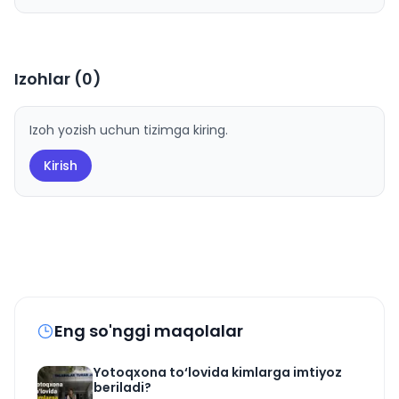
Izohlar (
0
)
Izoh yozish uchun tizimga kiring.
Kirish
Eng so'nggi maqolalar
Yotoqxona to‘lovida kimlarga imtiyoz
beriladi?