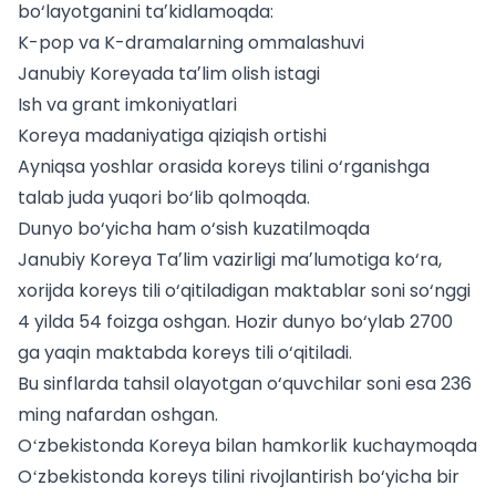
bo‘layotganini taʼkidlamoqda:
K-pop va K-dramalarning ommalashuvi
Janubiy Koreyada taʼlim olish istagi
Ish va grant imkoniyatlari
Koreya madaniyatiga qiziqish ortishi
Ayniqsa yoshlar orasida koreys tilini o‘rganishga
talab juda yuqori bo‘lib qolmoqda.
Dunyo bo‘yicha ham o‘sish kuzatilmoqda
Janubiy Koreya Taʼlim vazirligi maʼlumotiga ko‘ra,
xorijda koreys tili o‘qitiladigan maktablar soni so‘nggi
4 yilda 54 foizga oshgan. Hozir dunyo bo‘ylab 2700
ga yaqin maktabda koreys tili o‘qitiladi.
Bu sinflarda tahsil olayotgan o‘quvchilar soni esa 236
ming nafardan oshgan.
Oʻzbekistonda Koreya bilan hamkorlik kuchaymoqda
Oʻzbekistonda koreys tilini rivojlantirish bo‘yicha bir