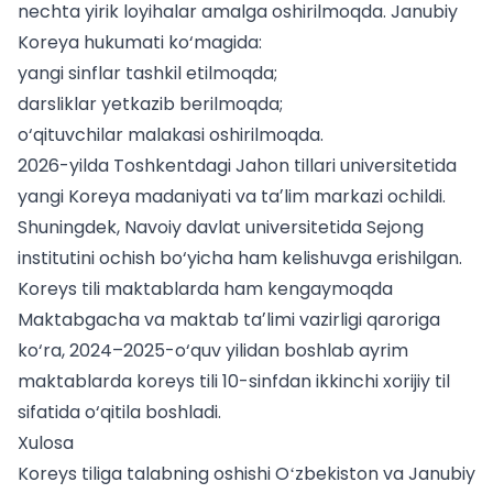
nechta yirik loyihalar amalga oshirilmoqda. Janubiy
Koreya hukumati ko‘magida:
yangi sinflar tashkil etilmoqda;
darsliklar yetkazib berilmoqda;
o‘qituvchilar malakasi oshirilmoqda.
2026-yilda
Toshkentdagi Jahon tillari universitetida
yangi Koreya madaniyati va taʼlim markazi ochildi.
Shuningdek, Navoiy davlat universitetida Sejong
institutini ochish bo‘yicha ham kelishuvga erishilgan.
Koreys tili maktablarda ham kengaymoqda
Maktabgacha va maktab taʼlimi vazirligi qaroriga
ko‘ra, 2024–2025-o‘quv yilidan boshlab ayrim
maktablarda koreys tili 10-sinfdan ikkinchi xorijiy til
sifatida o‘qitila boshladi.
Xulosa
Koreys tiliga talabning oshishi Oʻzbekiston va Janubiy