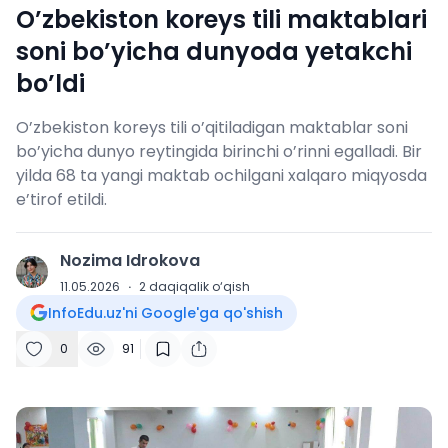
O’zbekiston koreys tili maktablari
soni bo’yicha dunyoda yetakchi
bo’ldi
O’zbekiston koreys tili o’qitiladigan maktablar soni
bo’yicha dunyo reytingida birinchi o’rinni egalladi. Bir
yilda 68 ta yangi maktab ochilgani xalqaro miqyosda
e’tirof etildi.
Nozima Idrokova
N
11.05.2026
·
2
daqiqalik o‘qish
InfoEdu.uz'ni Google'ga qo'shish
0
91