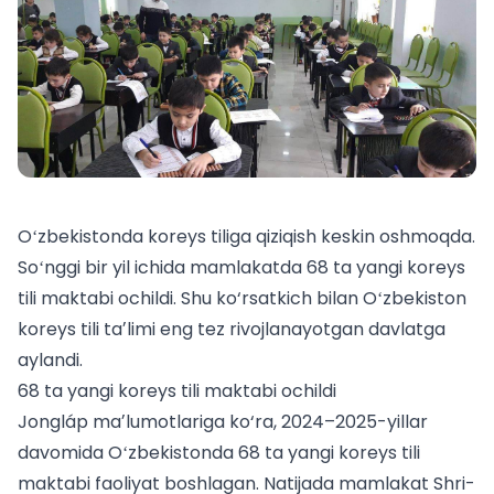
Oʻzbekistonda koreys tiliga qiziqish keskin oshmoqda.
Soʻnggi bir yil ichida mamlakatda 68 ta yangi koreys
tili maktabi ochildi. Shu ko‘rsatkich bilan Oʻzbekiston
koreys tili taʼlimi eng tez rivojlanayotgan davlatga
aylandi.
68 ta yangi koreys tili maktabi ochildi
Jongláp maʼlumotlariga ko‘ra, 2024–2025-yillar
davomida Oʻzbekistonda 68 ta yangi koreys tili
maktabi faoliyat boshlagan. Natijada mamlakat Shri-