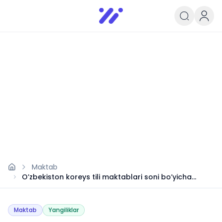
Infoedu
Ta&#039;lim xabarlari va yangili
Maktab
O’zbekiston koreys tili maktablari soni bo’yicha
dunyoda yetakchi bo’ldi
Maktab
Yangiliklar