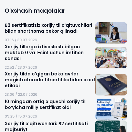
O'xshash maqolalar
B2 sertifikatisiz xorijiy til o‘qituvchilari
bilan shartnoma bekor qilinadi
07:16 / 30.07.2026
Xorijiy tillarga ixtisoslashtirilgan
maktab 0 va 1-sinf uchun imtihon
sanasi
22:52 / 23.07.2026
Xorijiy tilda o’qigan bakalavrlar
magistraturada til sertifikatidan ozod
etiladi
23:06 / 22.07.2026
10 mingdan ortiq o‘quvchi xorijiy til
bo‘yicha milliy sertifikat oldi
09:25 / 15.07.2026
Xorijiy til o’qituvchilari: B2 sertifikati
majburiy!