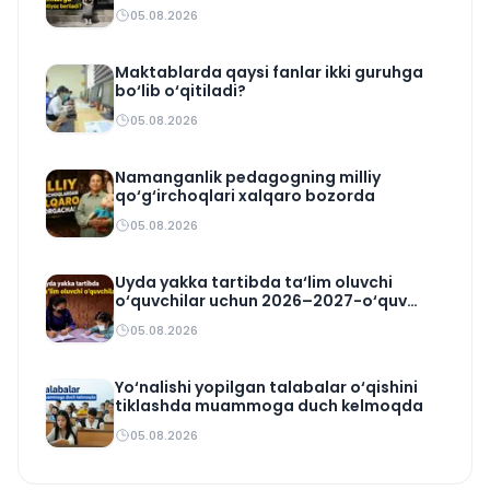
05.08.2026
Maktablarda qaysi fanlar ikki guruhga
bo‘lib o‘qitiladi?
05.08.2026
Namanganlik pedagogning milliy
qo‘g‘irchoqlari xalqaro bozorda
05.08.2026
Uyda yakka tartibda ta‘lim oluvchi
o‘quvchilar uchun 2026–2027-o‘quv
rejasi tasdiqlandi
05.08.2026
Yo‘nalishi yopilgan talabalar o‘qishini
tiklashda muammoga duch kelmoqda
05.08.2026