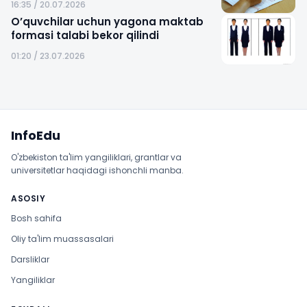
16:35 / 20.07.2026
O’quvchilar uchun yagona maktab
formasi talabi bekor qilindi
01:20 / 23.07.2026
Sayt xaritasi
InfoEdu
O'zbekiston ta'lim yangiliklari, grantlar va
universitetlar haqidagi ishonchli manba.
ASOSIY
Bosh sahifa
Oliy ta'lim muassasalari
Darsliklar
Yangiliklar