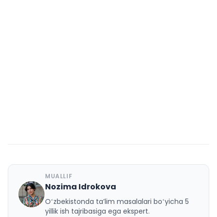
MUALLIF
Nozima Idrokova
N
Oʻzbekistonda taʼlim masalalari boʻyicha 5
yillik ish tajribasiga ega ekspert.