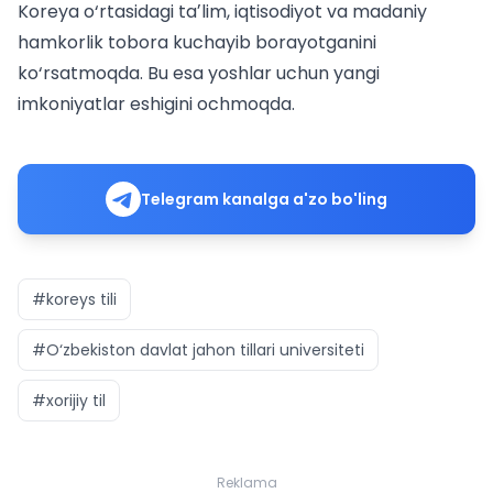
Koreya o‘rtasidagi taʼlim, iqtisodiyot va madaniy
hamkorlik tobora kuchayib borayotganini
ko‘rsatmoqda. Bu esa yoshlar uchun yangi
imkoniyatlar eshigini ochmoqda.
Telegram kanalga a'zo bo'ling
#koreys tili
#O‘zbekiston davlat jahon tillari universiteti
#xorijiy til
Reklama