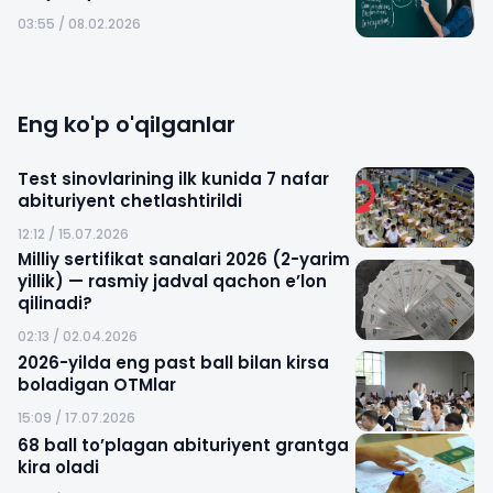
03:55 / 08.02.2026
Eng ko'p o'qilganlar
Test sinovlarining ilk kunida 7 nafar
abituriyent chetlashtirildi
12:12 / 15.07.2026
Milliy sertifikat sanalari 2026 (2-yarim
yillik) — rasmiy jadval qachon e’lon
qilinadi?
02:13 / 02.04.2026
2026-yilda eng past ball bilan kirsa
boladigan OTMlar
15:09 / 17.07.2026
68 ball to’plagan abituriyent grantga
kira oladi