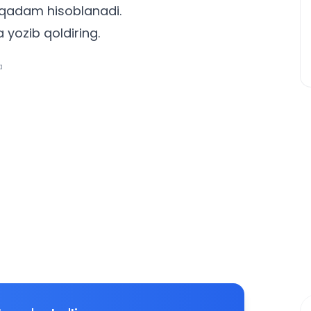
 qadam hisoblanadi.
a yozib qoldiring.
a