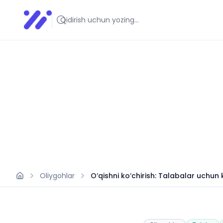
Infoedu
Ta&#039;lim xabarlari va yangiliklari
Oliygohlar
O‘qishni ko‘chirish: Talabalar uchun k