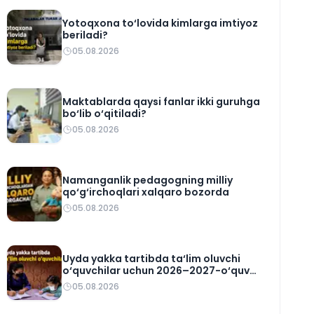
Yotoqxona to‘lovida kimlarga imtiyoz
beriladi?
05.08.2026
Maktablarda qaysi fanlar ikki guruhga
bo‘lib o‘qitiladi?
05.08.2026
Namanganlik pedagogning milliy
qo‘g‘irchoqlari xalqaro bozorda
05.08.2026
Uyda yakka tartibda ta‘lim oluvchi
o‘quvchilar uchun 2026–2027-o‘quv
rejasi tasdiqlandi
05.08.2026