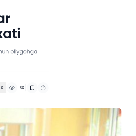
ar
xati
chun oliygohga
0
30