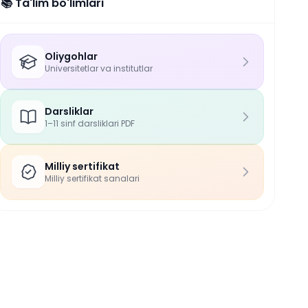
📚 Ta'lim bo'limlari
Oliygohlar
Universitetlar va institutlar
Darsliklar
1–11 sinf darsliklari PDF
Milliy sertifikat
Milliy sertifikat sanalari