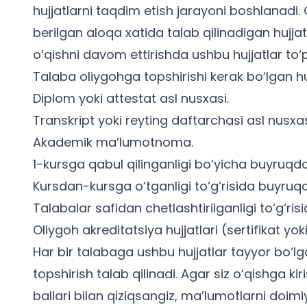
hujjatlarni taqdim etish jarayoni boshlanadi
berilgan aloqa xatida talab qilinadigan hujjatl
o‘qishni davom ettirishda ushbu hujjatlar to
Talaba oliygohga topshirishi kerak bo‘lgan huj
Diplom yoki attestat asl nusxasi.
Transkript yoki reyting daftarchasi asl nusxas
Akademik ma’lumotnoma.
1-kursga qabul qilinganligi bo‘yicha buyruqd
Kursdan-kursga o‘tganligi to‘g‘risida buyruq
Talabalar safidan chetlashtirilganligi to‘g‘r
Oliygoh akreditatsiya hujjatlari (sertifikat yoki
Har bir talabaga ushbu hujjatlar tayyor bo‘
topshirish talab qilinadi. Agar siz o‘qishga kir
ballari
bilan qiziqsangiz, ma’lumotlarni doimiy