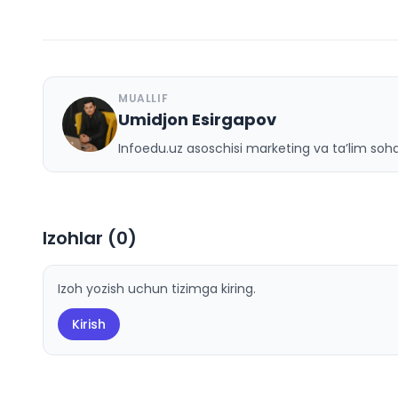
MUALLIF
Umidjon Esirgapov
U
Infoedu.uz asoschisi marketing va ta’lim sohas
Izohlar (
0
)
Izoh yozish uchun tizimga kiring.
Kirish