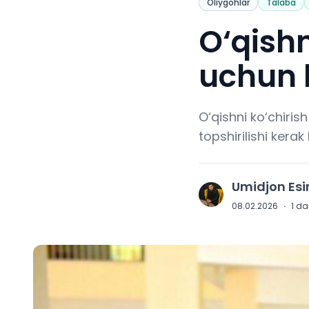
Oliygohlar
Talaba
O‘qishn
uchun k
O‘qishni ko‘chiri
topshirilishi kerak
Umidjon Es
U
08.02.2026
·
1
daq