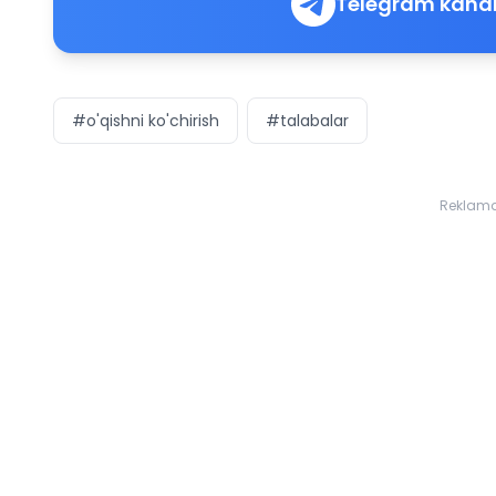
Telegram kanal
#o'qishni ko'chirish
#talabalar
Reklam