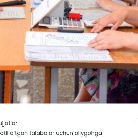
jjatlar
yatli o‘tgan talabalar uchun oliygohga