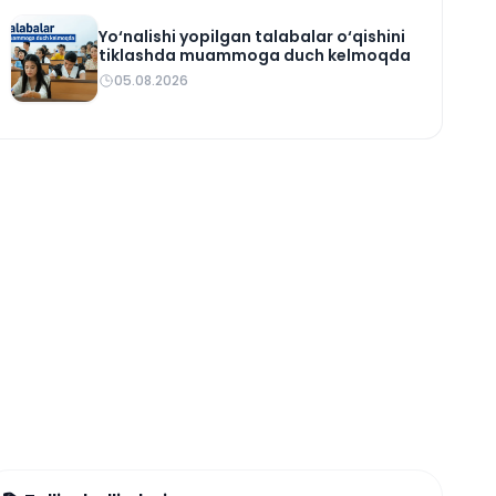
Yo‘nalishi yopilgan talabalar o‘qishini
tiklashda muammoga duch kelmoqda
05.08.2026