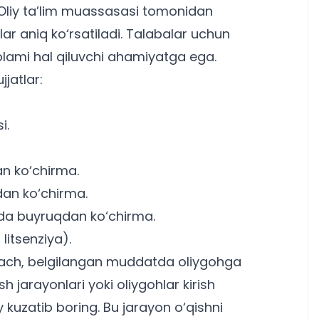
. Oliy ta’lim muassasasi tomonidan
ar aniq ko‘rsatiladi.
Talabalar uchun
‘plami hal qiluvchi ahamiyatga ega.
jatlar:
i.
an ko‘chirma.
dan ko‘chirma.
isida buyruqdan ko‘chirma.
 litsenziya).
lgach, belgilangan muddatda oliygohga
ish jarayonlari yoki
oliygohlar kirish
 kuzatib boring. Bu jarayon o‘qishni