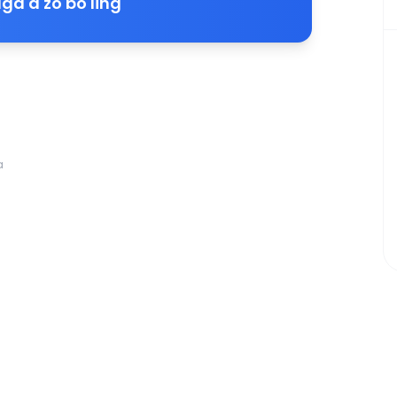
ga a'zo bo'ling
a