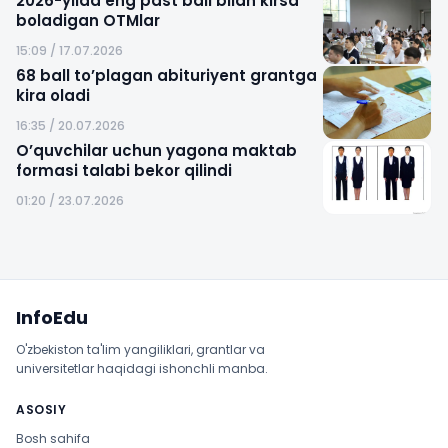
2026-yilda eng past ball bilan kirsa
boladigan OTMlar
15:09 / 17.07.2026
68 ball to’plagan abituriyent grantga
kira oladi
16:35 / 20.07.2026
O’quvchilar uchun yagona maktab
formasi talabi bekor qilindi
01:20 / 23.07.2026
Sayt xaritasi
InfoEdu
O'zbekiston ta'lim yangiliklari, grantlar va
universitetlar haqidagi ishonchli manba.
ASOSIY
Bosh sahifa