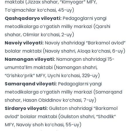
maktabi (Jizzax shahar, “Kimyogar” MFY,
To‘qimachilar ko‘chasi, 45-uy)
Qashqadaryo viloyati:
Pedagoglarni yangi
metodikalarga o‘rgatish milliy markazi (Qarshi
shahar, Olimlar ko‘chasi, 2-uy)
Navoiy viloyati:
Navoiy shahridagi “Barkamol avlod”
bolalar maktabi (Navoiy shahri, Aloqa ko‘chasi, 6-uy)
Namangan viloyati:
Namangan shahridagi 15-
umumtaʼlim maktabi (Namangan shahri,
“G‘ishko‘prik” MFY, Uychi ko‘chasi, 329-uy)
Samarqand viloyati:
Pedagoglarni yangi
metodikalarga o‘rgatish milliy markazi (Samarqand
shahar, Hasan Obiddinov ko‘chasi, 7-uy)
Sirdaryo viloyati:
Guliston shahridagi “Barkamol
avlod” bolalar maktabi (Guliston shahri, “Shodlik”
MFY, Navoiy shoh ko‘chasi, 55-uy)