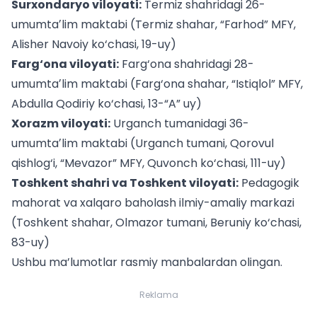
Surxondaryo viloyati:
Termiz shahridagi 26-
umumtaʼlim maktabi (Termiz shahar, “Farhod” MFY,
Alisher Navoiy ko‘chasi, 19-uy)
Farg‘ona viloyati:
Farg‘ona shahridagi 28-
umumtaʼlim maktabi (Farg‘ona shahar, “Istiqlol” MFY,
Abdulla Qodiriy ko‘chasi, 13-“A” uy)
Xorazm viloyati:
Urganch tumanidagi 36-
umumtaʼlim maktabi (Urganch tumani, Qorovul
qishlog‘i, “Mevazor” MFY, Quvonch ko‘chasi, 111-uy)
Toshkent shahri va Toshkent viloyati:
Pedagogik
mahorat va xalqaro baholash ilmiy-amaliy markazi
(Toshkent shahar, Olmazor tumani, Beruniy ko‘chasi,
83-uy)
Ushbu ma’lumotlar rasmiy manbalardan olingan.
Reklama