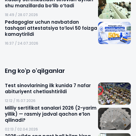
shu manzillarda bo‘lib o‘tadi
18:49 / 28.07.2026
Pedagoglar uchun navbatdan
tashqari attestatsiya to’lovi 50 foizga
kamaytirildi
16:37 / 24.07.2026
Eng ko'p o'qilganlar
Test sinovlarining ilk kunida 7 nafar
abituriyent chetlashtirildi
12:12 / 15.07.2026
Milliy sertifikat sanalari 2026 (2-yarim
yillik) — rasmiy jadval qachon e’lon
qilinadi?
02:13 / 02.04.2026