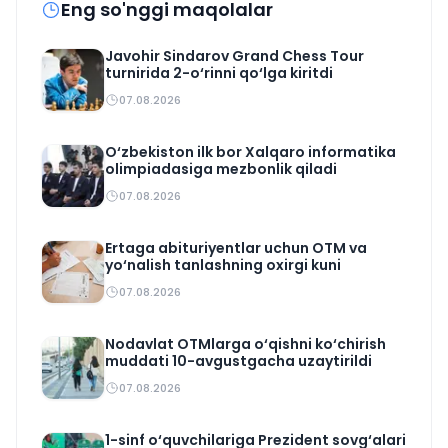
Eng so'nggi maqolalar
Javohir Sindarov Grand Chess Tour
turnirida 2-o‘rinni qo‘lga kiritdi
07.08.2026
O‘zbekiston ilk bor Xalqaro informatika
olimpiadasiga mezbonlik qiladi
07.08.2026
Ertaga abituriyentlar uchun OTM va
yo‘nalish tanlashning oxirgi kuni
07.08.2026
Nodavlat OTMlarga o‘qishni ko‘chirish
muddati 10-avgustgacha uzaytirildi
07.08.2026
1-sinf o‘quvchilariga Prezident sovg‘alari