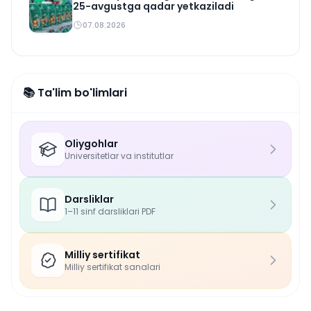
25-avgustga qadar yetkaziladi
07.08.2026
📚 Ta'lim bo'limlari
Oliygohlar
Universitetlar va institutlar
Darsliklar
1–11 sinf darsliklari PDF
Milliy sertifikat
Milliy sertifikat sanalari