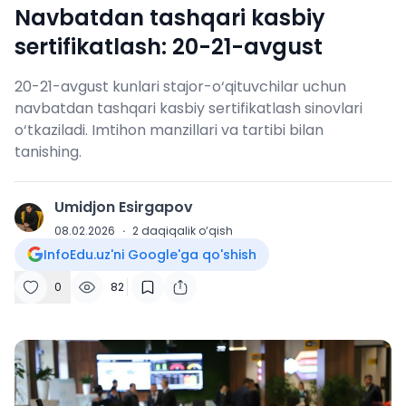
Navbatdan tashqari kasbiy
sertifikatlash: 20-21-avgust
20-21-avgust kunlari stajor-o‘qituvchilar uchun
navbatdan tashqari kasbiy sertifikatlash sinovlari
o‘tkaziladi. Imtihon manzillari va tartibi bilan
tanishing.
Umidjon Esirgapov
U
08.02.2026
·
2
daqiqalik o‘qish
InfoEdu.uz'ni Google'ga qo'shish
0
82