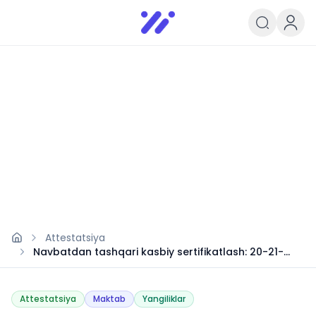
Infoedu
Ta&#039;lim xabarlari va yangili
Attestatsiya
Navbatdan tashqari kasbiy sertifikatlash: 20-21-
avgust
Attestatsiya
Maktab
Yangiliklar