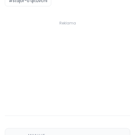
#stajor-o‘qituvchi
Reklama