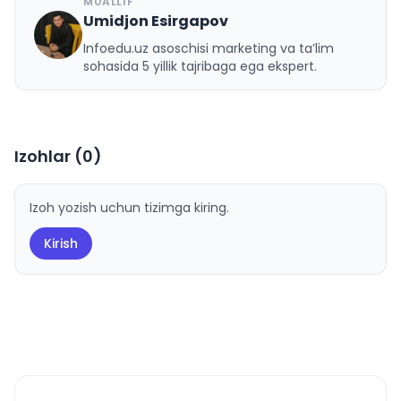
MUALLIF
Umidjon Esirgapov
U
Infoedu.uz asoschisi marketing va ta’lim
sohasida 5 yillik tajribaga ega ekspert.
Izohlar (
0
)
Izoh yozish uchun tizimga kiring.
Kirish