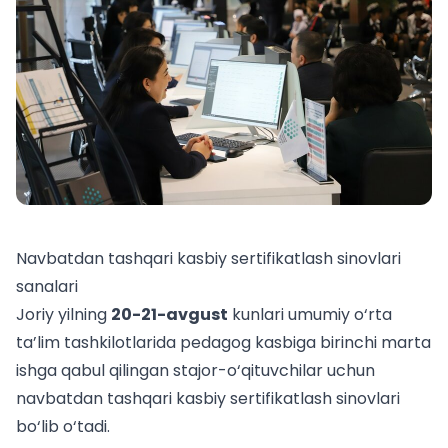
Navbatdan tashqari kasbiy sertifikatlash sinovlari
sanalari
Joriy yilning
20-21-avgust
kunlari umumiy o‘rta
ta’lim tashkilotlarida pedagog kasbiga birinchi marta
ishga qabul qilingan stajor-o‘qituvchilar uchun
navbatdan tashqari kasbiy sertifikatlash sinovlari
bo‘lib o‘tadi.