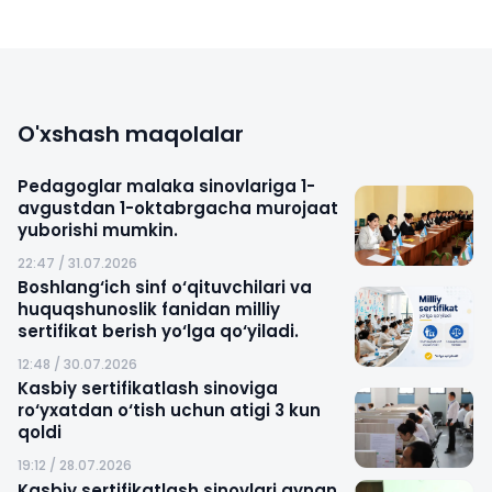
O'xshash maqolalar
Pedagoglar malaka sinovlariga 1-
avgustdan 1-oktabrgacha murojaat
yuborishi mumkin.
22:47 / 31.07.2026
Boshlang‘ich sinf o‘qituvchilari va
huquqshunoslik fanidan milliy
sertifikat berish yo‘lga qo‘yiladi.
12:48 / 30.07.2026
Kasbiy sertifikatlash sinoviga
ro‘yxatdan o‘tish uchun atigi 3 kun
qoldi
19:12 / 28.07.2026
Kasbiy sertifikatlash sinovlari aynan