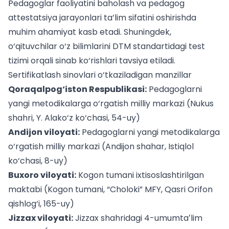
Pedagoglar faoliyatini baholash va
pedagog
attestatsiya
jarayonlari ta’lim sifatini oshirishda
muhim ahamiyat kasb etadi. Shuningdek,
o‘qituvchilar o‘z bilimlarini
DTM standartidagi test
tizimi
orqali sinab ko‘rishlari tavsiya etiladi.
Sertifikatlash sinovlari o‘tkaziladigan manzillar
Qoraqalpog‘iston Respublikasi:
Pedagoglarni
yangi metodikalarga o‘rgatish milliy markazi (Nukus
shahri, Y. Alako‘z ko‘chasi, 54-uy)
Andijon viloyati:
Pedagoglarni yangi metodikalarga
o‘rgatish milliy markazi (Andijon shahar, Istiqlol
ko‘chasi, 8-uy)
Buxoro viloyati:
Kogon tumani ixtisoslashtirilgan
maktabi (Kogon tumani, “Choloki” MFY, Qasri Orifon
qishlog‘i, 165-uy)
Jizzax viloyati:
Jizzax shahridagi 4-umumtaʼlim