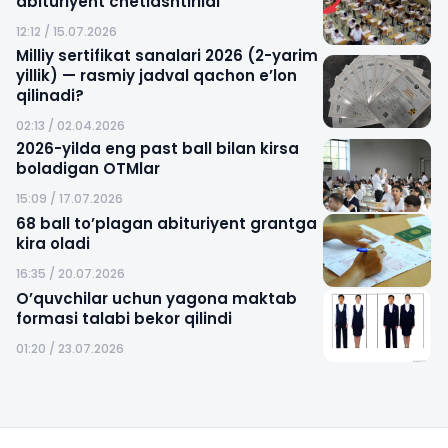
abituriyent chetlashtirildi
12:12 / 15.07.2026
Milliy sertifikat sanalari 2026 (2-yarim
yillik) — rasmiy jadval qachon e’lon
qilinadi?
02:13 / 02.04.2026
2026-yilda eng past ball bilan kirsa
boladigan OTMlar
15:09 / 17.07.2026
68 ball to’plagan abituriyent grantga
kira oladi
16:35 / 20.07.2026
O’quvchilar uchun yagona maktab
formasi talabi bekor qilindi
01:20 / 23.07.2026
Sayt xaritasi