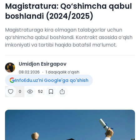
Magistratura: Qo‘shimcha qabul
boshlandi (2024/2025)
Magistraturaga kira olmagan talabgorlar uchun
qo‘shimcha qabul boshlandi. Kontrakt asosida o‘qish
imkoniyati va tartibi haqida batafsil ma’lumot.
Umidjon Esirgapov
U
08.02.2026
·
1
daqiqalik o‘qish
InfoEdu.uz'ni Google'ga qo'shish
0
52