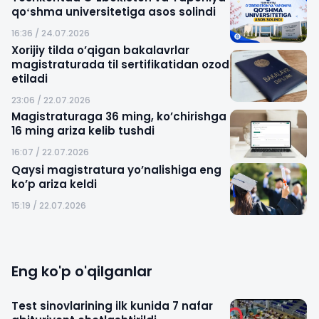
qoʻshma universitetiga asos solindi
16:36 / 24.07.2026
Xorijiy tilda o’qigan bakalavrlar
magistraturada til sertifikatidan ozod
etiladi
23:06 / 22.07.2026
Magistraturaga 36 ming, ko’chirishga
16 ming ariza kelib tushdi
16:07 / 22.07.2026
Qaysi magistratura yo’nalishiga eng
ko’p ariza keldi
15:19 / 22.07.2026
Eng ko'p o'qilganlar
Test sinovlarining ilk kunida 7 nafar