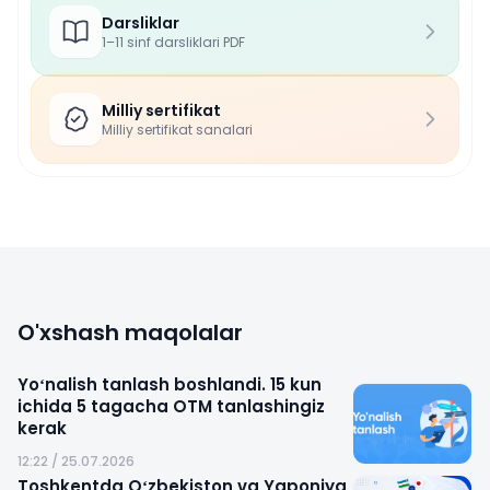
Darsliklar
1–11 sinf darsliklari PDF
Milliy sertifikat
Milliy sertifikat sanalari
O'xshash maqolalar
Yoʻnalish tanlash boshlandi. 15 kun
ichida 5 tagacha OTM tanlashingiz
kerak
12:22 / 25.07.2026
Toshkentda Oʻzbekiston va Yaponiya