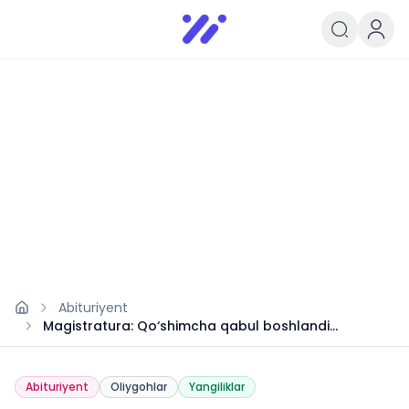
Infoedu
Ta&#039;lim xabarlari va yangili
Abituriyent
Magistratura: Qo‘shimcha qabul boshlandi
(2024/2025)
Abituriyent
Oliygohlar
Yangiliklar