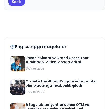
Kirish
Eng so'nggi maqolalar
Javohir Sindarov Grand Chess Tour
turnirida 2-o‘rinni qo‘lga kiritdi
07.08.2026
O‘zbekiston ilk bor Xalqaro informatika
olimpiadasiga mezbonlik qiladi
07.08.2026
Ertaga abituriyentlar uchun OTM va
yo‘nalish tanlashning oxirgi kuni