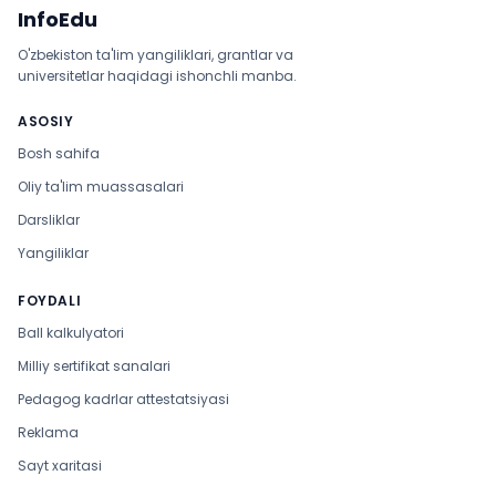
InfoEdu
O'zbekiston ta'lim yangiliklari, grantlar va
universitetlar haqidagi ishonchli manba.
ASOSIY
Bosh sahifa
Oliy ta'lim muassasalari
Darsliklar
Yangiliklar
FOYDALI
Ball kalkulyatori
Milliy sertifikat sanalari
Pedagog kadrlar attestatsiyasi
Reklama
Sayt xaritasi