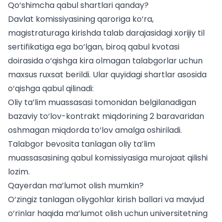
Qo‘shimcha qabul shartlari qanday?
Davlat komissiyasining qaroriga ko‘ra,
magistraturaga kirishda talab darajasidagi xorijiy til
sertifikatiga ega bo‘lgan, biroq qabul kvotasi
doirasida o‘qishga kira olmagan talabgorlar uchun
maxsus ruxsat berildi. Ular quyidagi shartlar asosida
o‘qishga qabul qilinadi:
Oliy ta’lim muassasasi tomonidan belgilanadigan
bazaviy to‘lov-kontrakt miqdorining 2 baravaridan
oshmagan miqdorda to‘lov amalga oshiriladi.
Talabgor bevosita tanlagan oliy ta’lim
muassasasining qabul komissiyasiga murojaat qilishi
lozim.
Qayerdan ma’lumot olish mumkin?
O‘zingiz tanlagan
oliygohlar kirish ballari
va mavjud
o‘rinlar haqida ma’lumot olish uchun universitetning