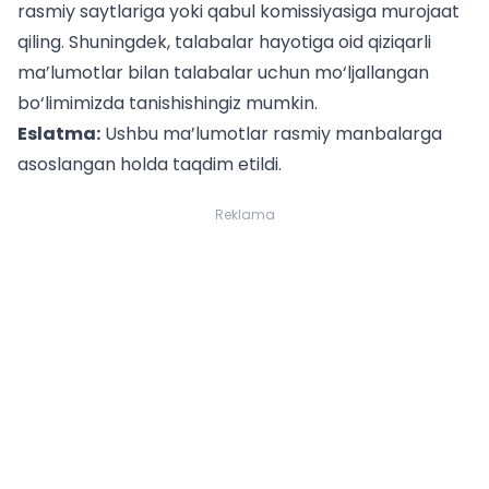
rasmiy saytlariga yoki qabul komissiyasiga murojaat
qiling. Shuningdek, talabalar hayotiga oid qiziqarli
ma’lumotlar bilan
talabalar uchun
mo‘ljallangan
bo‘limimizda tanishishingiz mumkin.
Eslatma:
Ushbu ma’lumotlar rasmiy manbalarga
asoslangan holda taqdim etildi.
Reklama