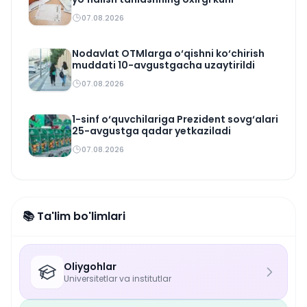
07.08.2026
Nodavlat OTMlarga o‘qishni ko‘chirish
muddati 10-avgustgacha uzaytirildi
07.08.2026
1-sinf o‘quvchilariga Prezident sovg‘alari
25-avgustga qadar yetkaziladi
07.08.2026
📚 Ta'lim bo'limlari
Oliygohlar
Universitetlar va institutlar