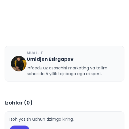
MUALLIF
Umidjon Esirgapov
U
Infoedu.uz asoschisi marketing va ta’lim
sohasida 5 yillik tajribaga ega ekspert.
Izohlar (
0
)
Izoh yozish uchun tizimga kiring.