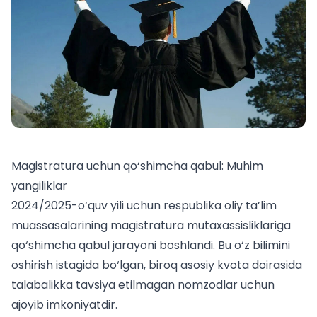
Magistratura uchun qo‘shimcha qabul: Muhim
yangiliklar
2024/2025-o‘quv yili uchun respublika oliy ta’lim
muassasalarining magistratura mutaxassisliklariga
qo‘shimcha qabul jarayoni boshlandi. Bu o‘z bilimini
oshirish istagida bo‘lgan, biroq asosiy kvota doirasida
talabalikka tavsiya etilmagan nomzodlar uchun
ajoyib imkoniyatdir.