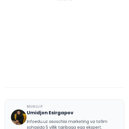
MUALLIF
Umidjon Esirgapov
U
Infoedu.uz asoschisi marketing va ta’lim
sohasida 5 yillik tajribaga ega ekspert.