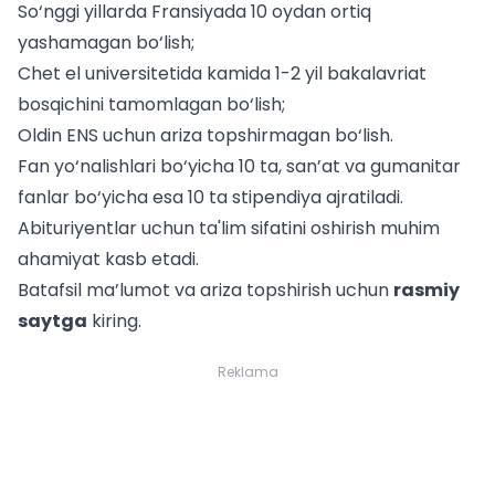
So‘nggi yillarda Fransiyada 10 oydan ortiq
yashamagan bo‘lish;
Chet el universitetida kamida 1-2 yil bakalavriat
bosqichini tamomlagan bo‘lish;
Oldin ENS uchun ariza topshirmagan bo‘lish.
Fan yo‘nalishlari bo‘yicha 10 ta, san’at va gumanitar
fanlar bo‘yicha esa 10 ta stipendiya ajratiladi.
Abituriyentlar uchun
ta'lim sifatini oshirish muhim
ahamiyat kasb etadi.
Batafsil ma’lumot va ariza topshirish uchun
rasmiy
saytga
kiring.
Reklama