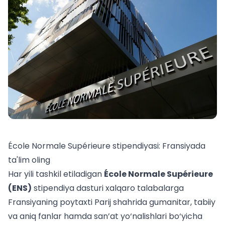
École Normale Supérieure stipendiyasi: Fransiyada
ta'lim oling
Har yili tashkil etiladigan
École Normale Supérieure
(ENS)
stipendiya dasturi xalqaro talabalarga
Fransiyaning poytaxti Parij shahrida gumanitar, tabiiy
va aniq fanlar hamda san’at yo‘nalishlari bo‘yicha