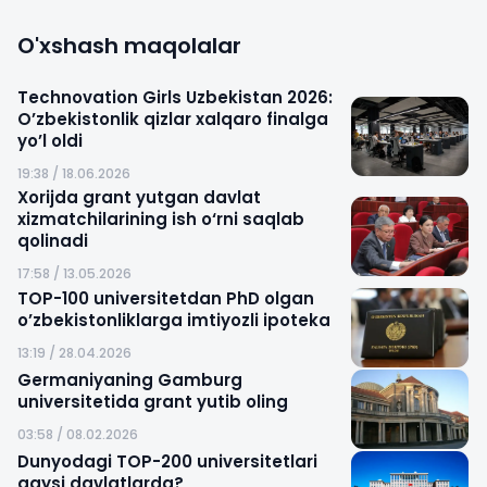
O'xshash maqolalar
Technovation Girls Uzbekistan 2026:
O’zbekistonlik qizlar xalqaro finalga
yo’l oldi
19:38 / 18.06.2026
Xorijda grant yutgan davlat
xizmatchilarining ish o‘rni saqlab
qolinadi
17:58 / 13.05.2026
TOP-100 universitetdan PhD olgan
o’zbekistonliklarga imtiyozli ipoteka
13:19 / 28.04.2026
Germaniyaning Gamburg
universitetida grant yutib oling
03:58 / 08.02.2026
Dunyodagi TOP-200 universitetlari
qaysi davlatlarda?