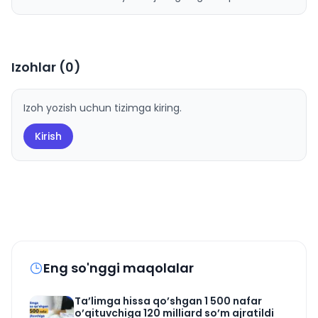
Izohlar (
0
)
Izoh yozish uchun tizimga kiring.
Kirish
Eng so'nggi maqolalar
Ta’limga hissa qo’shgan 1 500 nafar
o’qituvchiga 120 milliard so’m ajratildi