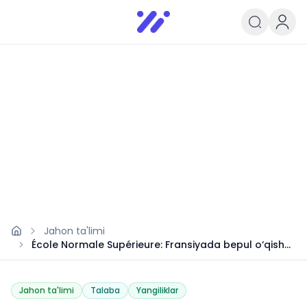
Infoedu
Ta&#039;lim xabarlari va yangili
Jahon ta'limi
École Normale Supérieure: Fransiyada bepul o‘qish
imkoniyati
Jahon ta'limi
Talaba
Yangiliklar