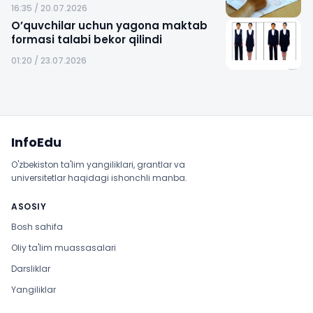
16:35 / 20.07.2026
O’quvchilar uchun yagona maktab
formasi talabi bekor qilindi
01:20 / 23.07.2026
Sayt xaritasi
InfoEdu
O'zbekiston ta'lim yangiliklari, grantlar va
universitetlar haqidagi ishonchli manba.
ASOSIY
Bosh sahifa
Oliy ta'lim muassasalari
Darsliklar
Yangiliklar