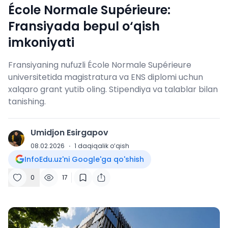
École Normale Supérieure:
Fransiyada bepul o‘qish
imkoniyati
Fransiyaning nufuzli École Normale Supérieure
universitetida magistratura va ENS diplomi uchun
xalqaro grant yutib oling. Stipendiya va talablar bilan
tanishing.
Umidjon Esirgapov
U
08.02.2026
·
1
daqiqalik o‘qish
InfoEdu.uz'ni Google'ga qo'shish
0
17