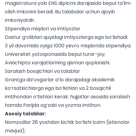
magistratura yoki ENS diplomi darajasida bepul ta'lim
olish imkonini beradi. Bu
talabalar uchun
ajoyib
imkoniyatdir.
Stipendiya miqdori va imtiyozlar
Dastur g‘oliblari quyidagi imtiyozlarga ega bo‘lishadi:
3 yil davomida oyiga 1000 yevro miqdorida stipendiya;
Universitet yotoqxonasida bepul turar-joy;
Aviachipta xarajatlarining qisman qoplanishi.
Saralash bosqichlari va talablar
Grantga da’vogarlar a’lo darajadagi akademik
ko‘rsatkichlarga ega bo‘lishlari va 2 bosqichli
imtihondan o‘tishlari kerak: hujjatlar asosida saralash
hamda Parijda og‘zaki va yozma imtihon.
Asosiy talablar:
Nomzodlar 26 yoshdan kichik bo‘lishi lozim (istisnolar
mavjud);