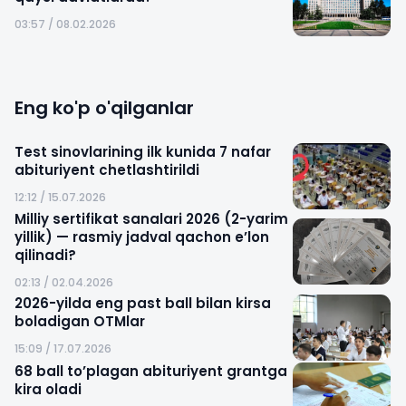
03:57 / 08.02.2026
Eng ko'p o'qilganlar
Test sinovlarining ilk kunida 7 nafar
abituriyent chetlashtirildi
12:12 / 15.07.2026
Milliy sertifikat sanalari 2026 (2-yarim
yillik) — rasmiy jadval qachon e’lon
qilinadi?
02:13 / 02.04.2026
2026-yilda eng past ball bilan kirsa
boladigan OTMlar
15:09 / 17.07.2026
68 ball to’plagan abituriyent grantga
kira oladi