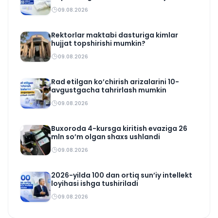
09.08.2026
Rektorlar maktabi dasturiga kimlar
hujjat topshirishi mumkin?
09.08.2026
Rad etilgan ko’chirish arizalarini 10-
avgustgacha tahrirlash mumkin
09.08.2026
Buxoroda 4-kursga kiritish evaziga 26
mln so’m olgan shaxs ushlandi
09.08.2026
2026-yilda 100 dan ortiq sun’iy intellekt
loyihasi ishga tushiriladi
09.08.2026