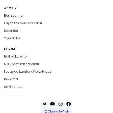
ASOSIY
Bosh sahifa
Oliy ta'lim muassasalari
Darsliklar
Yangiliklar
FOYDALI
Ball kalkulyatori
Milliy sertifikat sanalari
Pedagog kadrlar attestatsiyasi
Reklama
Sayt xaritasi
Obuna bo'lish