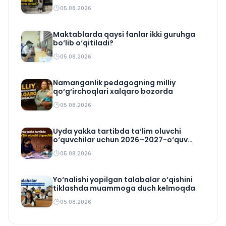
05.08.2026
Maktablarda qaysi fanlar ikki guruhga
bo‘lib o‘qitiladi?
05.08.2026
Namanganlik pedagogning milliy
qo‘g‘irchoqlari xalqaro bozorda
05.08.2026
Uyda yakka tartibda ta‘lim oluvchi
o‘quvchilar uchun 2026–2027-o‘quv
rejasi tasdiqlandi
05.08.2026
Yo‘nalishi yopilgan talabalar o‘qishini
tiklashda muammoga duch kelmoqda
05.08.2026