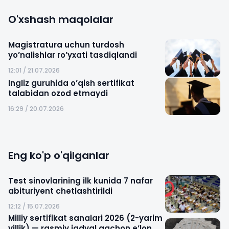
O'xshash maqolalar
Magistratura uchun turdosh
yo’nalishlar ro’yxati tasdiqlandi
12:01 / 21.07.2026
Ingliz guruhida o’qish sertifikat
talabidan ozod etmaydi
16:29 / 20.07.2026
Eng ko'p o'qilganlar
Test sinovlarining ilk kunida 7 nafar
abituriyent chetlashtirildi
12:12 / 15.07.2026
Milliy sertifikat sanalari 2026 (2-yarim
yillik) — rasmiy jadval qachon e’lon