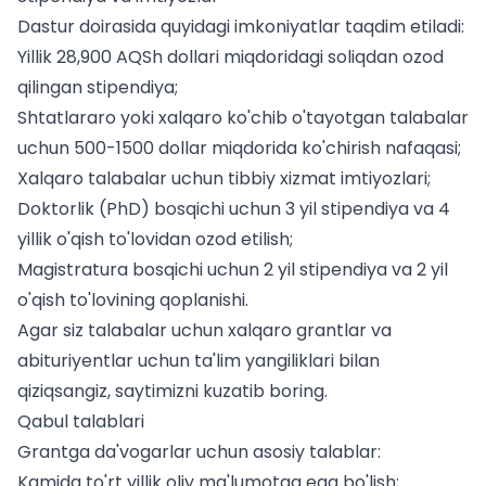
Dastur doirasida quyidagi imkoniyatlar taqdim etiladi:
Yillik 28,900 AQSh dollari miqdoridagi soliqdan ozod
qilingan stipendiya;
Shtatlararo yoki xalqaro ko'chib o'tayotgan talabalar
uchun 500-1500 dollar miqdorida ko'chirish nafaqasi;
Xalqaro talabalar uchun tibbiy xizmat imtiyozlari;
Doktorlik (PhD) bosqichi uchun 3 yil stipendiya va 4
yillik o'qish to'lovidan ozod etilish;
Magistratura bosqichi uchun 2 yil stipendiya va 2 yil
o'qish to'lovining qoplanishi.
Agar siz
talabalar uchun
xalqaro grantlar va
abituriyentlar uchun
ta'lim yangiliklari bilan
qiziqsangiz, saytimizni kuzatib boring.
Qabul talablari
Grantga da'vogarlar uchun asosiy talablar:
Kamida to'rt yillik oliy ma'lumotga ega bo'lish;