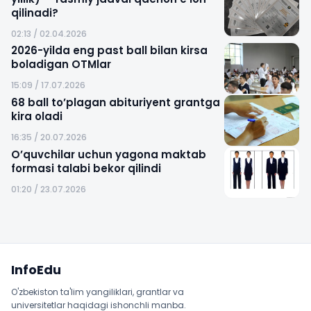
qilinadi?
02:13 / 02.04.2026
2026-yilda eng past ball bilan kirsa
boladigan OTMlar
15:09 / 17.07.2026
68 ball to’plagan abituriyent grantga
kira oladi
16:35 / 20.07.2026
O’quvchilar uchun yagona maktab
formasi talabi bekor qilindi
01:20 / 23.07.2026
Sayt xaritasi
InfoEdu
O'zbekiston ta'lim yangiliklari, grantlar va
universitetlar haqidagi ishonchli manba.