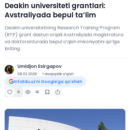
Deakin universiteti grantlari:
Avstraliyada bepul ta’lim
Deakin universitetining Research Training Program
(RTP) grant dasturi orqali Avstraliyada magistratura
va doktoranturada bepul o’qish imkoniyatini qo’lga
kiriting.
Umidjon Esirgapov
U
08.02.2026
·
1
daqiqalik o‘qish
InfoEdu.uz'ni Google'ga qo'shish
0
14