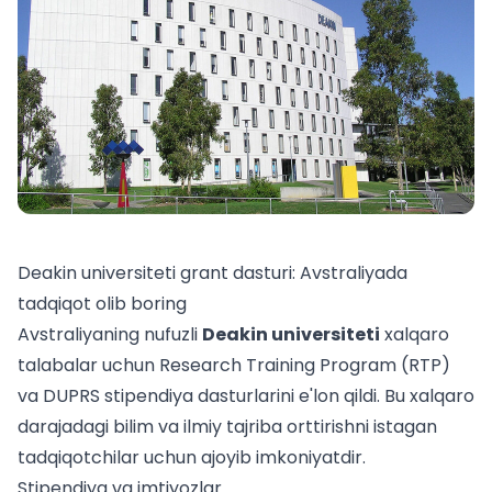
Deakin universiteti grant dasturi: Avstraliyada
tadqiqot olib boring
Avstraliyaning nufuzli
Deakin universiteti
xalqaro
talabalar uchun Research Training Program (RTP)
va DUPRS stipendiya dasturlarini e'lon qildi. Bu xalqaro
darajadagi bilim va ilmiy tajriba orttirishni istagan
tadqiqotchilar uchun ajoyib imkoniyatdir.
Stipendiya va imtiyozlar