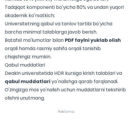
Tadqiqot komponenti bo'yicha 80% va undan yuqori
akademik ko'rsatkich;
Universitetning
qabul va tanlov tartibi
bo'yicha
barcha minimal talablarga javob berish.
Batafsil ma'lumotlar bilan
PDF faylni yuklab olish
orqali hamda
rasmiy sahifa
orqali tanishib
chiqishingiz mumkin.
Qabul muddatlari
Deakin universitetida HDR kursiga kirish talablari va
qabul muddatlari
yo'nalishga qarab farqlanadi.
O'zingizga mos yo'nalish uchun muddatlarni tekshirib
olishni unutmang.
Reklama