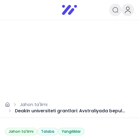
Infoedu
Ta&#039;lim xabarlari va yangili
Jahon ta'limi
Deakin universiteti grantlari: Avstraliyada bepul
ta’lim
Jahon ta'limi
Talaba
Yangiliklar