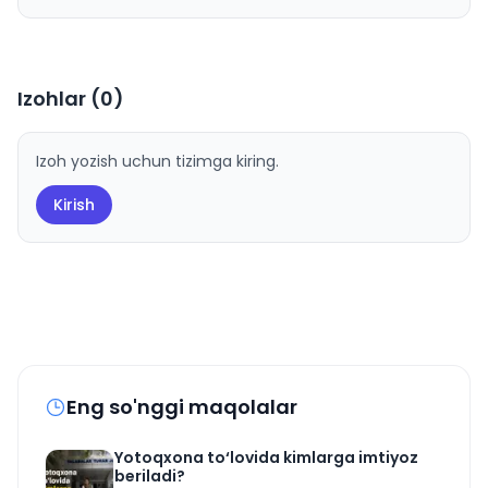
Izohlar (
0
)
Izoh yozish uchun tizimga kiring.
Kirish
Eng so'nggi maqolalar
Yotoqxona to‘lovida kimlarga imtiyoz
beriladi?