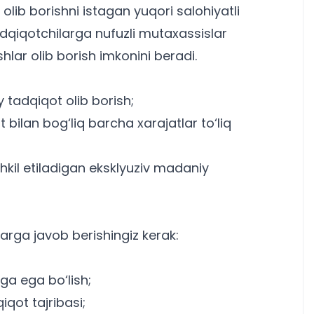
olib borishni istagan yuqori salohiyatli
adqiqotchilarga nufuzli mutaxassislar
shlar olib borish imkonini beradi.
 tadqiqot olib borish;
 bilan bog‘liq barcha xarajatlar to‘liq
kil etiladigan eksklyuziv madaniy
rga javob berishingiz kerak:
ga ega bo‘lish;
iqot tajribasi;