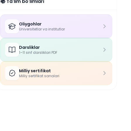
📚 Ta'lim bo'limlari
Oliygohlar
Universitetlar va institutlar
Darsliklar
1–11 sinf darsliklari PDF
Milliy sertifikat
Milliy sertifikat sanalari