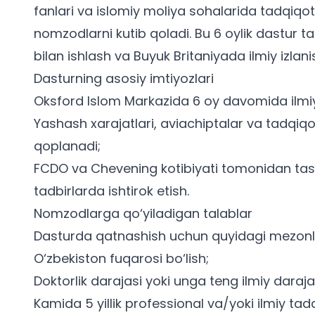
fanlari va islomiy moliya sohalarida tadqiqot 
nomzodlarni kutib qoladi. Bu 6 oylik dastur t
bilan ishlash va Buyuk Britaniyada ilmiy izlani
Dasturning asosiy imtiyozlari
Oksford Islom Markazida 6 oy davomida ilmiy
Yashash xarajatlari, aviachiptalar va tadqiqot
qoplanadi;
FCDO va Chevening kotibiyati tomonidan tash
tadbirlarda ishtirok etish.
Nomzodlarga qo‘yiladigan talablar
Dasturda qatnashish uchun quyidagi mezonla
O‘zbekiston fuqarosi bo‘lish;
Doktorlik darajasi yoki unga teng ilmiy daraja
Kamida 5 yillik professional va/yoki ilmiy tadq