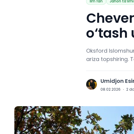
Ilm fan
Jahon ta'limi
Cheven
o‘tash 
Oksford Islomshun
ariza topshiring. 
Umidjon Es
U
08.02.2026
·
2
da