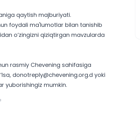
aniga qaytish majburiyati.
hun
foydali ma'lumotlar bilan tanishib
idan o‘zingizni qiziqtirgan mavzularda
chun
rasmiy Chevening sahifasiga
‘lsa,
donotreply@chevening.org.d
yoki
ar yuborishingiz mumkin.
a