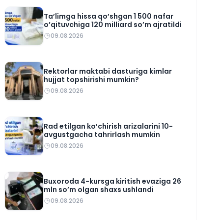
Ta’limga hissa qo’shgan 1 500 nafar
o’qituvchiga 120 milliard so’m ajratildi
09.08.2026
Rektorlar maktabi dasturiga kimlar
hujjat topshirishi mumkin?
09.08.2026
Rad etilgan ko’chirish arizalarini 10-
avgustgacha tahrirlash mumkin
09.08.2026
Buxoroda 4-kursga kiritish evaziga 26
mln so’m olgan shaxs ushlandi
09.08.2026