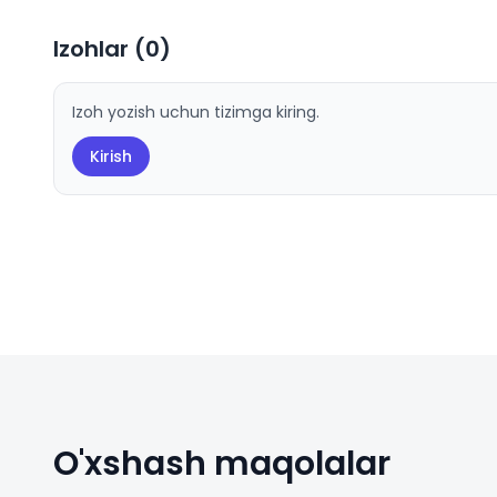
Izohlar (
0
)
Izoh yozish uchun tizimga kiring.
Kirish
O'xshash maqolalar