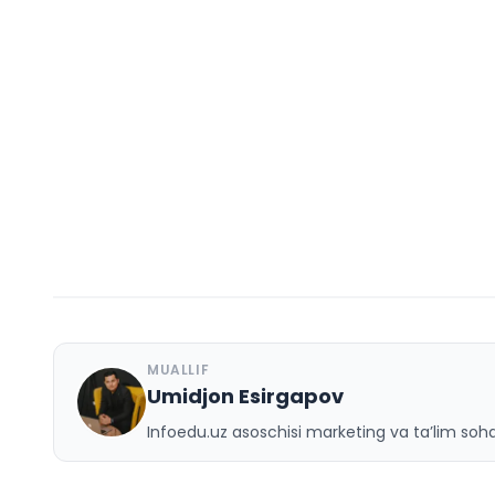
MUALLIF
Umidjon Esirgapov
U
Infoedu.uz asoschisi marketing va ta’lim sohas