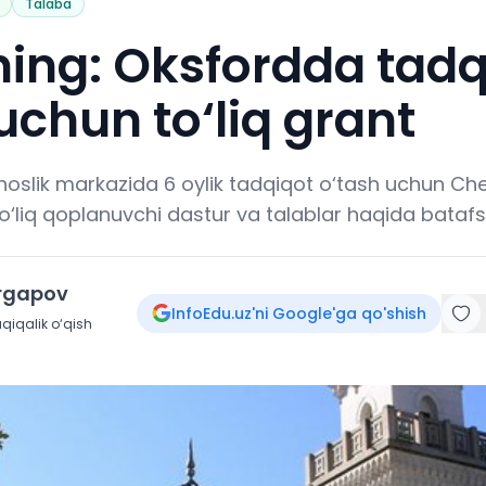
Talaba
ing: Oksfordda tadq
uchun to‘liq grant
oslik markazida 6 oylik tadqiqot o‘tash uchun Ch
To‘liq qoplanuvchi dastur va talablar haqida batafsil 
irgapov
InfoEdu.uz'ni Google'ga qo'shish
qiqalik o‘qish