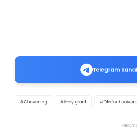
Telegram kanal
#Chevening
#ilmiy grant
#Oksford universi
Reklam