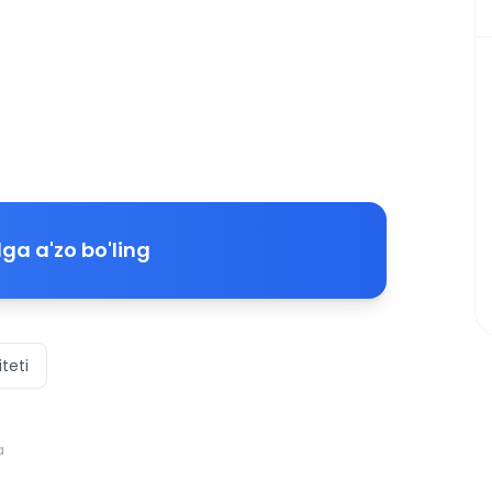
ga a'zo bo'ling
teti
a