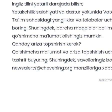
Ingliz tilini yetarli darajada bilish;
Yetakchilik salohiyati va dastur yakunida Vat
Ta'lim sohasidagi yangiliklar va
talabalar uc
boring. Shuningdek,
barcha maqolalar
bo‘lim
qo‘shimcha ma’lumot olishingiz mumkin.
Qanday ariza topshirish kerak?
Qo‘shimcha ma’lumot va ariza topshirish u
tashrif buyuring. Shuningdek, savollaringiz bo
newsalerts@chevening.org
manzillariga xab
Reklam