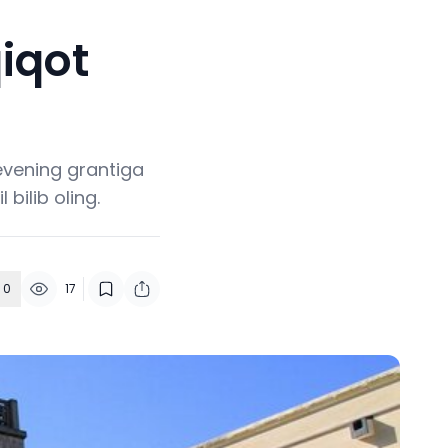
iqot
evening grantiga
bilib oling.
0
17