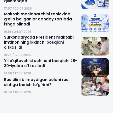
qilinmoqda
17:57 / 25.07.2026
Maktab maslahatchisi tanlovida
g’olib bo’lganlar qanday tartibda
ishga olinadi
16:14 / 24.07.2026
Surxondaryoda Prezident maktabi
imtihonining ikkinchi bosqichi
o’tkazildi
19:25 / 17.07.2026
Yil o’qituvchisi uchinchi bosqichi 28-
30-iyulda o’tkaziladi
14:58 / 17.07.2026
Rus tilini bilmaydigan bolani rus
sinfiga berish to‘g‘rimi?
16:50 / 16.07.2026