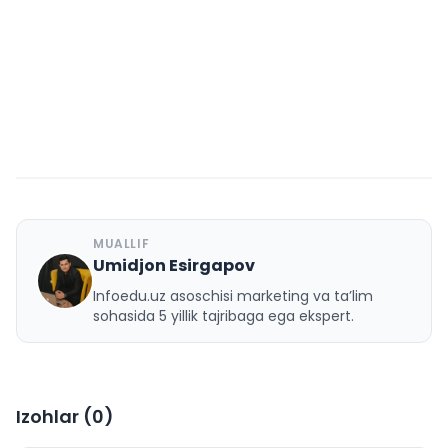
MUALLIF
Umidjon Esirgapov
U
Infoedu.uz asoschisi marketing va ta’lim
sohasida 5 yillik tajribaga ega ekspert.
Izohlar (
0
)