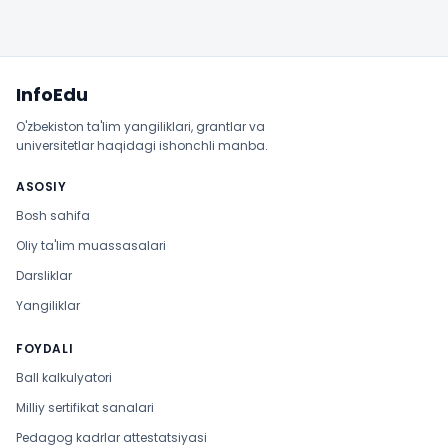
Sayt xaritasi
InfoEdu
O'zbekiston ta'lim yangiliklari, grantlar va
universitetlar haqidagi ishonchli manba.
ASOSIY
Bosh sahifa
Oliy ta'lim muassasalari
Darsliklar
Yangiliklar
FOYDALI
Ball kalkulyatori
Milliy sertifikat sanalari
Pedagog kadrlar attestatsiyasi