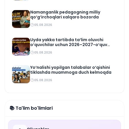
Namanganlik pedagogning milliy
qo‘g‘irchoqlari xalqaro bozorda
05.08.2026
Uyda yakka tartibda ta‘lim oluvchi
o‘quvchilar uchun 2026–2027-o‘quv
rejasi tasdiqlandi
05.08.2026
Yo‘nalishi yopilgan talabalar o‘qishini
tiklashda muammoga duch kelmoqda
05.08.2026
📚 Ta'lim bo'limlari