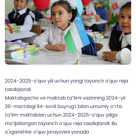
2024-2025-o'quv yili uchun yangi tayanch o'quv reja
tasdiqlandi
Maktabgacha va maktab taʼlimi vazirining 2024-yil
26-martdagi 94-sonli buyrug‘i bilan umumiy o‘rta
taʼlim maktablari uchun 2024-2025-o‘quv yiliga
mo‘ljallangan tayanch o‘quv reja tasdiqlandi. Bu
o'zgarishlar o'quv jarayonini yanada