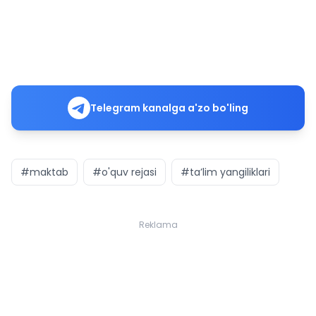
Telegram kanalga a'zo bo'ling
#maktab
#o'quv rejasi
#ta’lim yangiliklari
Reklama