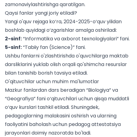
zamonaviylashtirishga qaratilgan.
Qaysi fanlar yangi joriy etiladi?
Yangi o'quv rejaga ko‘ra, 2024-2025-o‘quv yilidan
boshlab quyidagi o‘zgarishlar amalga oshiriladi:
2-sinf:
“Informatika va axborot texnologiyalari” fani.
5-sinf:
“Tabiiy fan (Science)” fani.
Ushbu fanlarni o'zlashtirishda o'quvchilarga
maktab
darsliklarini yuklab olish
orqali qo'shimcha resurslar
bilan tanishib borish tavsiya etiladi.
O'qituvchilar uchun muhim ma'lumotlar
Mazkur fanlardan dars beradigan “Biologiya” va
“Geografiya” fani o‘qituvchilari uchun qisqa muddatli
o‘quv kurslari tashkil etiladi. Shuningdek,
pedagoglarning malakasini oshirish va ularning
faoliyatini baholash uchun
pedagog attestatsiya
jarayonlari doimiy nazoratda bo'ladi.