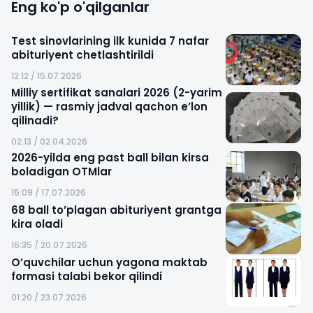
Eng ko'p o'qilganlar
Test sinovlarining ilk kunida 7 nafar
abituriyent chetlashtirildi
12:12 / 15.07.2026
Milliy sertifikat sanalari 2026 (2-yarim
yillik) — rasmiy jadval qachon e’lon
qilinadi?
02:13 / 02.04.2026
2026-yilda eng past ball bilan kirsa
boladigan OTMlar
15:09 / 17.07.2026
68 ball to’plagan abituriyent grantga
kira oladi
16:35 / 20.07.2026
O’quvchilar uchun yagona maktab
formasi talabi bekor qilindi
01:20 / 23.07.2026