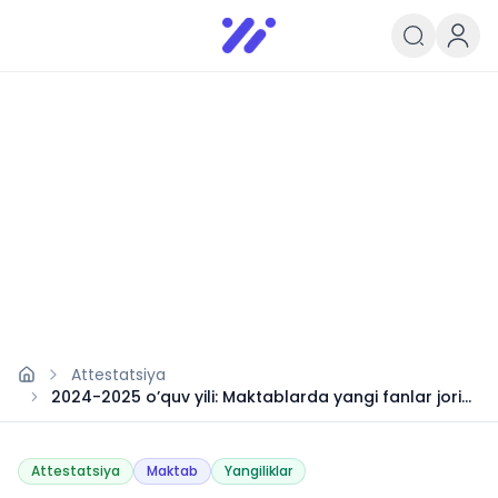
Infoedu
Ta&#039;lim xabarlari va yangili
Attestatsiya
2024-2025 o’quv yili: Maktablarda yangi fanlar joriy
etiladi
Attestatsiya
Maktab
Yangiliklar