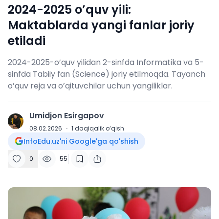
2024-2025 o’quv yili:
Maktablarda yangi fanlar joriy
etiladi
2024-2025-o’quv yilidan 2-sinfda Informatika va 5-
sinfda Tabiiy fan (Science) joriy etilmoqda. Tayanch
o’quv reja va o’qituvchilar uchun yangiliklar.
Umidjon Esirgapov
U
08.02.2026
·
1
daqiqalik o‘qish
InfoEdu.uz'ni Google'ga qo'shish
0
55