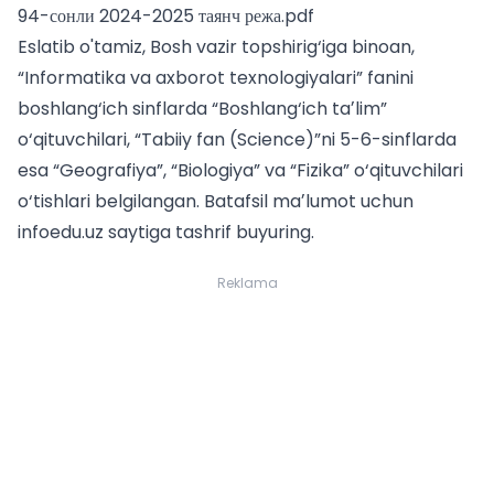
94-сонли 2024-2025 таянч режа.pdf
Eslatib o'tamiz, Bosh vazir topshirig‘iga binoan,
“Informatika va axborot texnologiyalari” fanini
boshlang‘ich sinflarda “Boshlang‘ich taʼlim”
o‘qituvchilari, “Tabiiy fan (Science)”ni 5-6-sinflarda
esa “Geografiya”, “Biologiya” va “Fizika” o‘qituvchilari
o‘tishlari belgilangan. Batafsil maʼlumot uchun
infoedu.uz saytiga tashrif buyuring.
Reklama