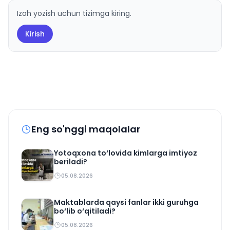
Izoh yozish uchun tizimga kiring.
Kirish
Eng so'nggi maqolalar
Yotoqxona to‘lovida kimlarga imtiyoz
beriladi?
05.08.2026
Maktablarda qaysi fanlar ikki guruhga
bo‘lib o‘qitiladi?
05.08.2026