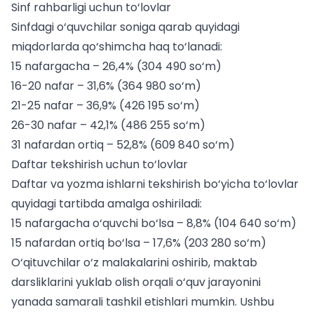
Sinf rahbarligi uchun to‘lovlar
Sinfdagi o‘quvchilar soniga qarab quyidagi
miqdorlarda qo‘shimcha haq to‘lanadi:
15 nafargacha – 26,4% (304 490 so‘m)
16-20 nafar – 31,6% (364 980 so‘m)
21-25 nafar – 36,9% (426 195 so‘m)
26-30 nafar – 42,1% (486 255 so‘m)
31 nafardan ortiq – 52,8% (609 840 so‘m)
Daftar tekshirish uchun to‘lovlar
Daftar va yozma ishlarni tekshirish bo‘yicha to‘lovlar
quyidagi tartibda amalga oshiriladi:
15 nafargacha o‘quvchi bo‘lsa – 8,8% (104 640 so‘m)
15 nafardan ortiq bo‘lsa – 17,6% (203 280 so‘m)
O‘qituvchilar o‘z malakalarini oshirib,
maktab
darsliklarini yuklab olish
orqali o‘quv jarayonini
yanada samarali tashkil etishlari mumkin. Ushbu