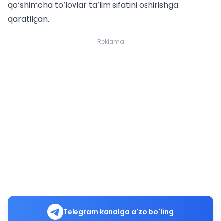
qo‘shimcha to‘lovlar ta’lim sifatini oshirishga
qaratilgan.
Reklama
Telegram kanalga a'zo bo'ling