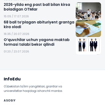
2026-yilda eng past ball bilan kirsa
boladigan OTMlar
15:09 / 17.07.2026
68 ball to’plagan abituriyent grantga
kira oladi
16:35 / 20.07.2026
O’quvchilar uchun yagona maktab
formasi talabi bekor qilindi
01:20 / 23.07.2026
Sayt xaritasi
InfoEdu
O'zbekiston ta'lim yangiliklari, grantlar va
universitetlar haqidagi ishonchli manba.
ASOSIY