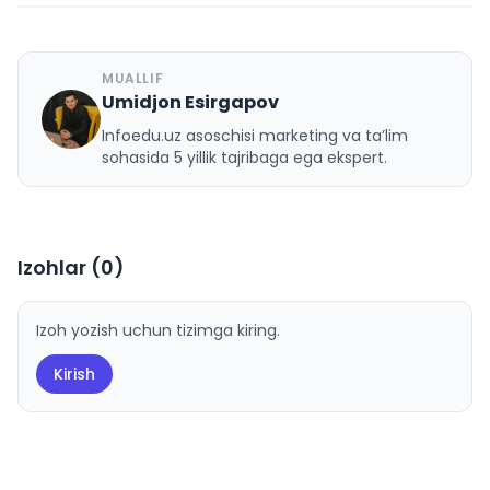
MUALLIF
Umidjon Esirgapov
U
Infoedu.uz asoschisi marketing va ta’lim
sohasida 5 yillik tajribaga ega ekspert.
Izohlar (
0
)
Izoh yozish uchun tizimga kiring.
Kirish