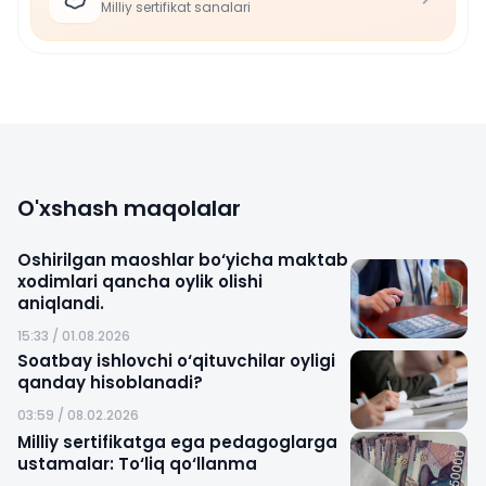
Milliy sertifikat sanalari
O'xshash maqolalar
Oshirilgan maoshlar bo‘yicha maktab
xodimlari qancha oylik olishi
aniqlandi.
15:33 / 01.08.2026
Soatbay ishlovchi o‘qituvchilar oyligi
qanday hisoblanadi?
03:59 / 08.02.2026
Milliy sertifikatga ega pedagoglarga
ustamalar: To‘liq qo‘llanma