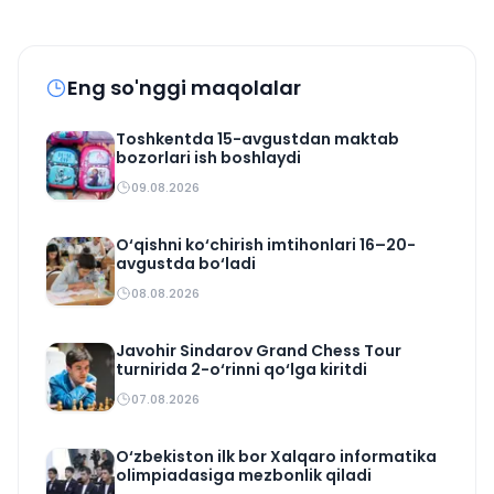
Eng so'nggi maqolalar
Toshkentda 15-avgustdan maktab
bozorlari ish boshlaydi
09.08.2026
O‘qishni ko‘chirish imtihonlari 16–20-
avgustda bo‘ladi
08.08.2026
Javohir Sindarov Grand Chess Tour
turnirida 2-o‘rinni qo‘lga kiritdi
07.08.2026
O‘zbekiston ilk bor Xalqaro informatika
olimpiadasiga mezbonlik qiladi