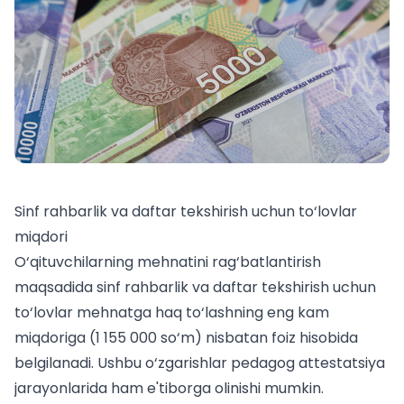
Sinf rahbarlik va daftar tekshirish uchun to‘lovlar
miqdori
O‘qituvchilarning mehnatini rag‘batlantirish
maqsadida sinf rahbarlik va daftar tekshirish uchun
to‘lovlar mehnatga haq to‘lashning eng kam
miqdoriga (1 155 000 so‘m) nisbatan foiz hisobida
belgilanadi. Ushbu o‘zgarishlar
pedagog attestatsiya
jarayonlarida ham e'tiborga olinishi mumkin.