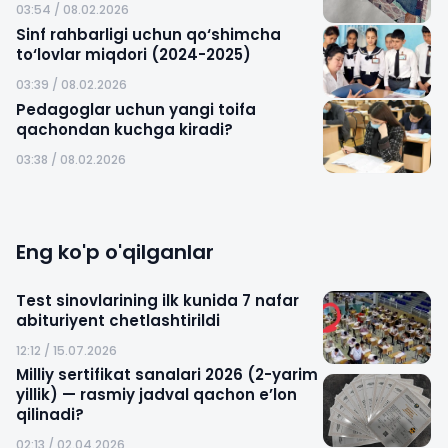
03:54 / 08.02.2026
Sinf rahbarligi uchun qo‘shimcha
to‘lovlar miqdori (2024-2025)
03:39 / 08.02.2026
Pedagoglar uchun yangi toifa
qachondan kuchga kiradi?
03:38 / 08.02.2026
Eng ko'p o'qilganlar
Test sinovlarining ilk kunida 7 nafar
abituriyent chetlashtirildi
12:12 / 15.07.2026
Milliy sertifikat sanalari 2026 (2-yarim
yillik) — rasmiy jadval qachon e’lon
qilinadi?
02:13 / 02.04.2026