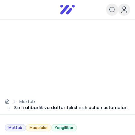
Infoedu
Ta&#039;lim xabarlari va yangili
Maktab
Sinf rahbarlik va daftar tekshirish uchun ustamalar
2024
Maktab
Maqolalar
Yangiliklar