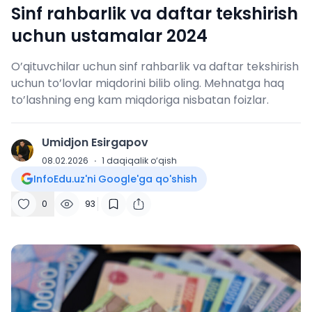
Sinf rahbarlik va daftar tekshirish
uchun ustamalar 2024
O’qituvchilar uchun sinf rahbarlik va daftar tekshirish
uchun to’lovlar miqdorini bilib oling. Mehnatga haq
to’lashning eng kam miqdoriga nisbatan foizlar.
Umidjon Esirgapov
U
08.02.2026
·
1
daqiqalik o‘qish
InfoEdu.uz'ni Google'ga qo'shish
0
93