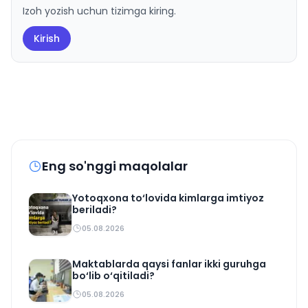
Izoh yozish uchun tizimga kiring.
Kirish
Eng so'nggi maqolalar
Yotoqxona to‘lovida kimlarga imtiyoz
beriladi?
05.08.2026
Maktablarda qaysi fanlar ikki guruhga
bo‘lib o‘qitiladi?
05.08.2026