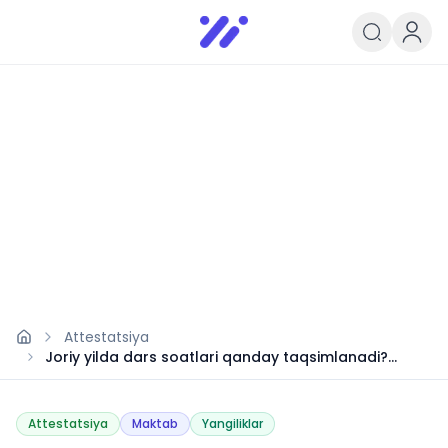
Infoedu
Ta&#039;lim xabarlari va yangili
Attestatsiya
Joriy yilda dars soatlari qanday taqsimlanadi?
Tartib va qoidalar
Attestatsiya
Maktab
Yangiliklar