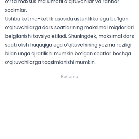
o‘rta maxsus ma'lumotli o‘qituvchilar va rahbar
xodimlar.
Ushbu ketma-ketlik asosida ustunlikka ega bo‘lgan
o‘qituvchilarga dars soatlarining maksimal miqdorlari
belgilanishi tavsiya etiladi. Shuningdek, maksimal dars
soati olish huquqiga ega o‘qituvchining yozma roziligi
bilan unga ajratilishi mumkin bo‘lgan soatlar boshqa
o‘qituvchilarga taqsimlanishi mumkin.
Reklama