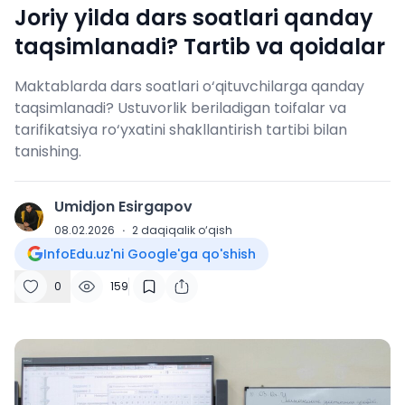
Joriy yilda dars soatlari qanday
taqsimlanadi? Tartib va qoidalar
Maktablarda dars soatlari o‘qituvchilarga qanday
taqsimlanadi? Ustuvorlik beriladigan toifalar va
tarifikatsiya ro‘yxatini shakllantirish tartibi bilan
tanishing.
Umidjon Esirgapov
U
08.02.2026
·
2
daqiqalik o‘qish
InfoEdu.uz'ni Google'ga qo'shish
0
159