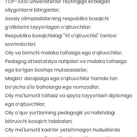
TOP-1000 universitetlar reytingiga kiradigan
oliygohlarni bitirganlar;
Asosiy olimpiadalarning respublika bosqichi
g‘oliblarini tayyorlagan o‘qituvchilar;
Respublika bosqichidagi "Yil o‘qituvchisi" tanlovi
sovrindorlari;
Oliy va birinchi malaka toifasiga ega o‘qituvchilar;
Pedagog attestatsiya
natijalari va malaka toifasiga
ega bo‘lgan boshqa mutaxassislar;
Magistr darajasiga ega o‘qituvchilar hamda fan
bo‘yicha a'lo baholarga ega nomzodlar;
Oliy ma'lumotli toifasiz va qayta tayyorlash diplomiga
ega o‘qituvchilar;
Oliy o‘quv yurtlari
ning pedagogik yo‘nalishdagi
bitiruvchi bosqich talabalari;
Oliy ma'lumotli kadrlar yetishmagan hududlarda