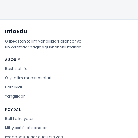
Sayt xaritasi
InfoEdu
O'zbekiston ta'lim yangiliklari, grantlar va
universitetlar haqidagi ishonchli manba.
ASOSIY
Bosh sahifa
Oliy ta'lim muassasalari
Darsliklar
Yangiliklar
FOYDALI
Ball kalkulyatori
Milliy sertifikat sanalari
Pedagog kadrlar attestatsiyasi