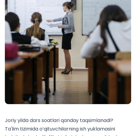
Joriy yilda dars soatlari qanday taqsimlanadi?
Ta'lim tizimida o‘qituvchilarning ish yuklamasini