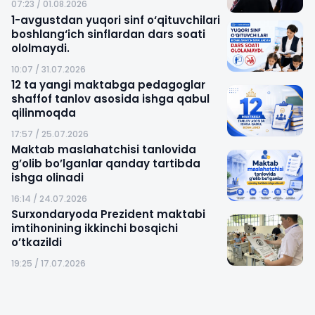
07:23 / 01.08.2026
1-avgustdan yuqori sinf o‘qituvchilari
boshlang‘ich sinflardan dars soati
ololmaydi.
10:07 / 31.07.2026
12 ta yangi maktabga pedagoglar
shaffof tanlov asosida ishga qabul
qilinmoqda
17:57 / 25.07.2026
Maktab maslahatchisi tanlovida
g’olib bo’lganlar qanday tartibda
ishga olinadi
16:14 / 24.07.2026
Surxondaryoda Prezident maktabi
imtihonining ikkinchi bosqichi
o’tkazildi
19:25 / 17.07.2026