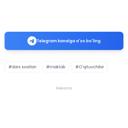
Telegram kanalga a'zo bo'ling
#dars soatlari
#maktab
#O'qituvchilar
Reklama