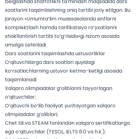
belgilashda shaffoflikni ta'minlash maqsadida dars
soatlarini taqsimlashning aniq tartibi joriy etilgan. Bu
jarayon «Umumta’lim muassasalarida sinflarni
komplektlash hamda tarifikatsiya ro‘yxatlarini
shakllantirish tartibi to‘g‘risida»gi nizom asosida
amalga oshiriladi.
Dars soatlarini taqsimlashda ustuvorliklar
O‘qituvchilarga dars soatlari quyidagi
ko‘rsatkichlarning ustuvor ketma-ketligi asosida
taqsimlanadi:
Xalqaro olimpiadalar g‘oliblarini tayyorlagan
o‘qituvchilar;
O‘qituvchi bo‘lib faoliyat yuritayotgan xalqaro
olimpiadalar g‘oliblari;
Chet tili va STEAM fanlaridan xalqaro sertifikatlarga
ega o‘qituvchilar (TESOL, IELTS 6.0 va h.k.);