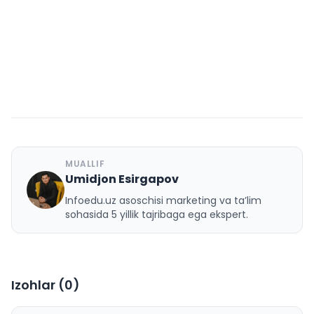
MUALLIF
Umidjon Esirgapov
U
Infoedu.uz asoschisi marketing va ta’lim
sohasida 5 yillik tajribaga ega ekspert.
Izohlar (
0
)