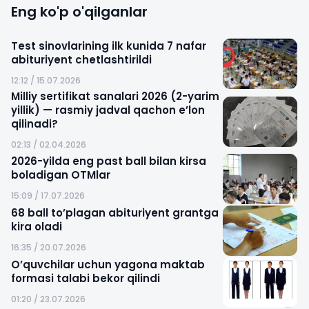
Eng ko'p o'qilganlar
Test sinovlarining ilk kunida 7 nafar
abituriyent chetlashtirildi
12:12 / 15.07.2026
Milliy sertifikat sanalari 2026 (2-yarim
yillik) — rasmiy jadval qachon e’lon
qilinadi?
02:13 / 02.04.2026
2026-yilda eng past ball bilan kirsa
boladigan OTMlar
15:09 / 17.07.2026
68 ball to’plagan abituriyent grantga
kira oladi
16:35 / 20.07.2026
O’quvchilar uchun yagona maktab
formasi talabi bekor qilindi
01:20 / 23.07.2026