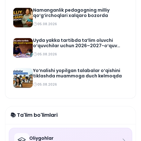
Namanganlik pedagogning milliy
qo‘g‘irchoqlari xalqaro bozorda
05.08.2026
Uyda yakka tartibda ta‘lim oluvchi
o‘quvchilar uchun 2026–2027-o‘quv
rejasi tasdiqlandi
05.08.2026
Yo‘nalishi yopilgan talabalar o‘qishini
tiklashda muammoga duch kelmoqda
05.08.2026
📚 Ta'lim bo'limlari
Oliygohlar